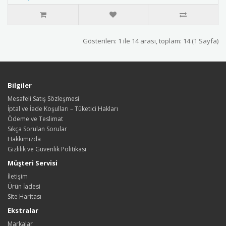
Gösterilen: 1 ile 14 arası, toplam: 14 (1 Sayfa)
Bilgiler
Mesafeli Satış Sözleşmesi
İptal ve İade Koşulları – Tüketici Hakları
Ödeme ve Teslimat
Sıkça Sorulan Sorular
Hakkımızda
Gizlilik ve Güvenlik Politikası
Müşteri Servisi
İletişim
Ürün İadesi
Site Haritası
Ekstralar
Markalar