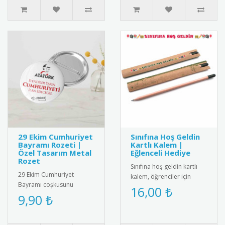
29 Ekim Cumhuriyet
Sınıfına Hoş Geldin
Bayramı Rozeti |
Kartlı Kalem |
Özel Tasarım Metal
Eğlenceli Hediye
Rozet
Sınıfına hoş geldin kartlı
29 Ekim Cumhuriyet
kalem, öğrenciler için
Bayramı coşkusunu
eğlenceli ve kullanışlı bir
16,00 ₺
taşıyan özel tasarım metal
9,90 ₺
hediye. Her ürün bir k..
rozet. Yüksek kaliteli metal
malzeme..