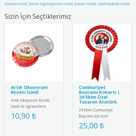
manevi-rozet
,
kuran-ogreniyorum-rozet
,
basari-rozet
,
ozel-tasarim-rozet
Sizin İçin Seçtiklerimiz
Artık Okuyorum
Cumhuriyet
Rozeti İsimli
Bayramı Kokartı |
29 Ekim Özel
Artık Okuyorum Rozeti
Tasarım Atatürk
İsimli ile öğrencilerin
29 Ekim Cumhuriyet
başarısını kişiselleştirin!
10,90 ₺
Bayramı için özel
Özel isim baskılı tasarımı..
tasarlanmış, kaliteli metal
25,00 ₺
ve emaye malzemeden
üretilmiş şık k..