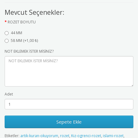
Mevcut Seçenekler:
ROZET BOYUTU
44 MM
58 MM (+1,00 ₺)
NOT EKLEMEK İSTER MİSİNİZ?
Adet
Sepete Ekle
Etiketler:
artik-kuran-okuyorum
,
rozet
,
Kız-ogrenci-rozet
,
islami-rozet
,