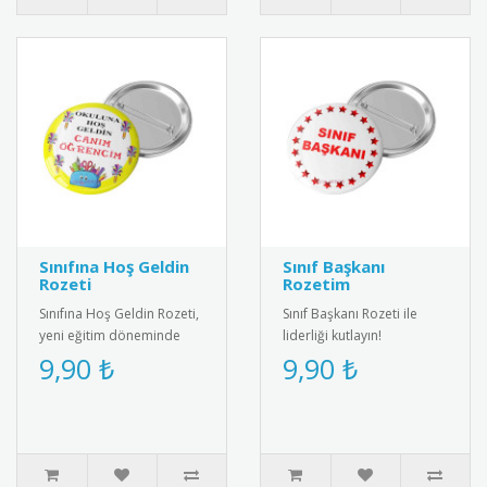
Sınıfına Hoş Geldin
Sınıf Başkanı
Rozeti
Rozetim
Sınıfına Hoş Geldin Rozeti,
Sınıf Başkanı Rozeti ile
yeni eğitim döneminde
liderliği kutlayın!
öğrencileri motive eden
Öğrenciler için özel
9,90 ₺
9,90 ₺
özel bir karşılama rozetid..
tasarım, şık ve anlamlı bir
ödül.&..