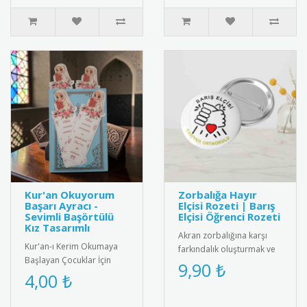
Kur'an Okuyorum
Zorbalığa Hayır
Başarı Ayracı -
Elçisi Rozeti | Barış
Sevimli Başörtülü
Elçisi Öğrenci Rozeti
Kız Tasarımlı
Akran zorbalığına karşı
Kur'an-ı Kerim Okumaya
farkındalık oluşturmak ve
Başlayan Çocuklar İçin
barış elçisi öğrencileri
9,90 ₺
Anlamlı Bir Hediye: Sevimli
4,00 ₺
ödüllendirmek için tasarl..
Başörtülü Kız Tasarımlı Ku..