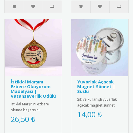
İstiklal Marşını
Yuvarlak Açacak
Ezbere Okuyorum
Magnet Sünnet |
Madalyası |
Süslü
Vatanseverlik Ödülü
Şık ve kullanışlı yuvarlak
İstiklal Marşı\'nı ezbere
açacak magnet sünnet
okuma başarısını
hediyesi. Yüksek kaliteli
14,00 ₺
ödüllendiren özel tasarım
26,50 ₺
mıknatıs ve paslanmaz
madalya. Milli
çeli..
değerlerimizi ya..