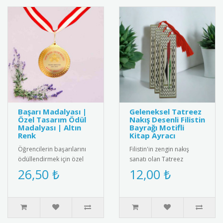
Başarı Madalyası |
Geleneksel Tatreez
Özel Tasarım Ödül
Nakış Desenli Filistin
Madalyası | Altın
Bayrağı Motifli
Renk
Kitap Ayracı
Öğrencilerin başarılarını
Filistin'in zengin nakış
ödüllendirmek için özel
sanatı olan Tatreez
tasarım altın renkli başarı
motiflerinin ve ulusal
26,50 ₺
12,00 ₺
madalyası. Kaliteli me..
kimliğin sembolü Filistin
Bayrağ..