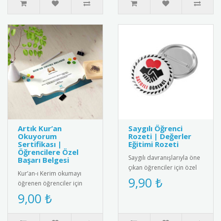
Artık Kur’an
Saygılı Öğrenci
Okuyorum
Rozeti | Değerler
Sertifikası |
Eğitimi Rozeti
Öğrencilere Özel
Saygılı davranışlarıyla öne
Başarı Belgesi
çıkan öğrenciler için özel
Kur’an-ı Kerim okumayı
tasarım rozet. Okulda
9,90 ₺
öğrenen öğrenciler için
olumlu davranışları pek..
anlamlı ve şık bir başarı
9,00 ₺
belgesi. Sınıf içi törenler..