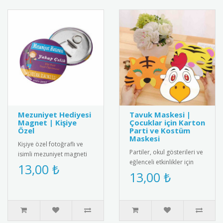
Mezuniyet Hediyesi
Tavuk Maskesi |
Magnet | Kişiye
Çocuklar için Karton
Özel
Parti ve Kostüm
Maskesi
Kişiye özel fotoğraflı ve
Partiler, okul gösterileri ve
isimli mezuniyet magneti
eğlenceli etkinlikler için
ile mezuniyet anını anlamlı
13,00 ₺
tasarlanmış sevimli tavuk
13,00 ₺
bir hediyeyle ölümsüz..
maskesi! Çocuklar..