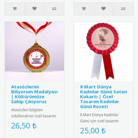
Atasözlerini
8 Mart Dünya
Biliyorum Madalyası
Kadınlar Günü Saten
| Kültürümüze
Kokartı | Özel
Sahip Çıkıyoruz
Tasarım Kadınlar
Günü Rozeti
Atasözleri bilgisini
8 Mart Dünya Kadınlar
ödüllendiren özel tasarım
Günü için özel tasarım
madalya. Türk kültürünü
26,50 ₺
saten kokart.Yüksek kaliteli
25,00 ₺
yaşatmak ve dil
kadife dokulu saten
becerilerini ..