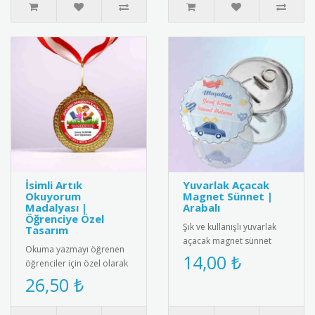
İsimli Artık
Yuvarlak Açacak
Okuyorum
Magnet Sünnet |
Madalyası |
Arabalı
Öğrenciye Özel
Şık ve kullanışlı yuvarlak
Tasarım
açacak magnet sünnet
Okuma yazmayı öğrenen
hediyesi. Yüksek kaliteli
14,00 ₺
öğrenciler için özel olarak
mıknatıs ve paslanmaz
hazırlanan isimli artık
26,50 ₺
çeli..
okuyorum madalyası.
Öğrenc..