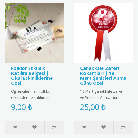
Folklor Etkinlik
Çanakkale Zaferi
Katılım Belgesi |
Kokartları | 18
Okul Etkinliklerine
Mart Şehitleri Anma
Özel
Günü Özel
Öğrencilerinizin folklor
18 Mart Çanakkale Zaferi
etkinliklerine katılımını
ve Şehitleri Anma Günü
belgelemek için şık ve
için özel tasarlanmış
9,00 ₺
25,00 ₺
anlamlı bir belge! Renkli ..
kaliteli kokart seti.
Dayanıkl..