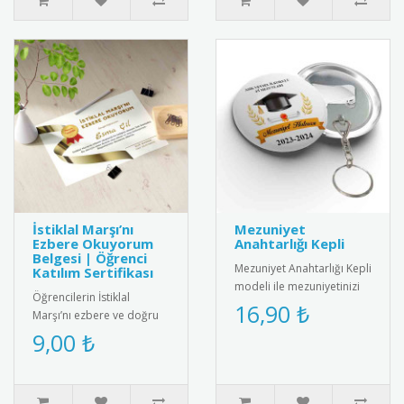
İstiklal Marşı’nı
Mezuniyet
Ezbere Okuyorum
Anahtarlığı Kepli
Belgesi | Öğrenci
Mezuniyet Anahtarlığı Kepli
Katılım Sertifikası
modeli ile mezuniyetinizi
Öğrencilerin İstiklal
unutulmaz kılın! Şık
16,90 ₺
Marşı’nı ezbere ve doğru
tasarımıyla yıllarca sakl..
şekilde okumalarını teşvik
9,00 ₺
etmek amacıyla hazırlanan
..