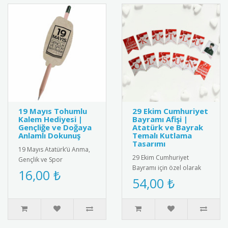
19 Mayıs Tohumlu
29 Ekim Cumhuriyet
Kalem Hediyesi |
Bayramı Afişi |
Gençliğe ve Doğaya
Atatürk ve Bayrak
Anlamlı Dokunuş
Temalı Kutlama
Tasarımı
19 Mayıs Atatürk’ü Anma,
29 Ekim Cumhuriyet
Gençlik ve Spor
Bayramı için özel olarak
Bayramı’na özel olarak
16,00 ₺
tasarlanmış afiş. Türk
54,00 ₺
tasarlanmış tohumlu
bayrağı ve Atatürk
kalem hediyesi. ..
silüetiyle süs..