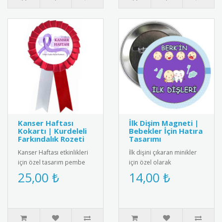
Kanser Haftası
İlk Dişim Magneti |
Kokartı | Kurdeleli
Bebekler İçin Hatıra
Farkındalık Rozeti
Tasarımı
Kanser Haftası etkinlikleri
İlk dişini çıkaran minikler
için özel tasarım pembe
için özel olarak
kurdeleli kokart. Yüksek
tasarlanmış bebek
25,00 ₺
14,00 ₺
kalite metal malzemeden..
magneti. Diş buğdayı
partileri ve öze..