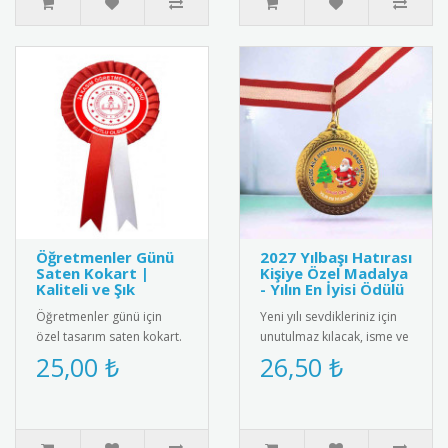
Öğretmenler Günü
2027 Yılbaşı Hatırası
Saten Kokart |
Kişiye Özel Madalya
Kaliteli ve Şık
- Yılın En İyisi Ödülü
Öğretmenler günü için
Yeni yılı sevdikleriniz için
özel tasarım saten kokart.
unutulmaz kılacak, isme ve
"24 Kasım Öğretmenler
aileye özel olarak
25,00 ₺
26,50 ₺
Günü" yazılı şık tasarımı
tasarlanan "2025 Yılbaşı ..
ile..