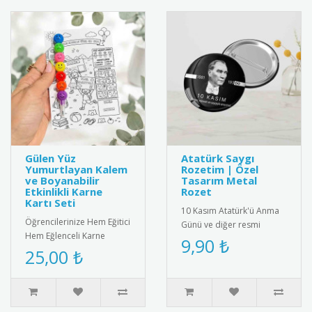
Gülen Yüz
Atatürk Saygı
Yumurtlayan Kalem
Rozetim | Özel
ve Boyanabilir
Tasarım Metal
Etkinlikli Karne
Rozet
Kartı Seti
10 Kasım Atatürk'ü Anma
Öğrencilerinize Hem Eğitici
Günü ve diğer resmi
Hem Eğlenceli Karne
törenler için özel olarak
9,90 ₺
Hediyesi: Gülen Yüz
25,00 ₺
tasarlanmış metal saygı
Yumurtlayan Kalem ve
rozeti..
İnteraktif ..