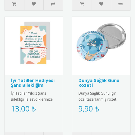
İyi Tatiller Hediyesi
Dünya Sağlık Günü
Şans Bilekliğim
Rozeti
İyi Tatiller Yıldız Şans
Dünya Sağlık Günü için
Bilekliği ile sevdiklerinize
özel tasarlanmış rozet.
özel bir hediye verin! Tatil
Sağlıklı yaşam bilincini
13,00 ₺
9,90 ₺
ruhunu yansıtan ş..
yaymak için ideal
aksesuar.R..