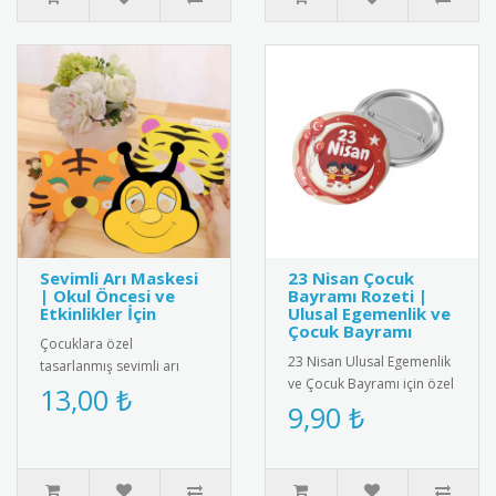
Sevimli Arı Maskesi
23 Nisan Çocuk
| Okul Öncesi ve
Bayramı Rozeti |
Etkinlikler İçin
Ulusal Egemenlik ve
Çocuk Bayramı
Çocuklara özel
23 Nisan Ulusal Egemenlik
tasarlanmış sevimli arı
ve Çocuk Bayramı için özel
maskesi; okul öncesi
13,00 ₺
tasarlanmış rozet.
9,90 ₺
eğitim, tiyatro oyunları,
Çocuklar için şık ve
temsiller ve e..
anlamlı..