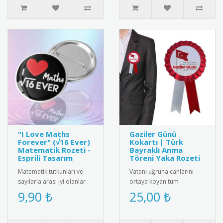
"I Love Maths
Gaziler Günü
Forever" (√16 Ever)
Kokartı | Türk
Matematik Rozeti -
Bayraklı Anma
Esprili Tasarım
Töreni Yaka Rozeti
Matematik tutkunları ve
Vatanı uğruna canlarını
sayılarla arası iyi olanlar
ortaya koyan tüm
için harika bir kelime
gazilerimizin Gaziler Günü
9,90 ₺
25,00 ₺
oyunu içeren "I ❤️ Maths ..
Kutlu Olsun" mesajı ve
dalgalana..