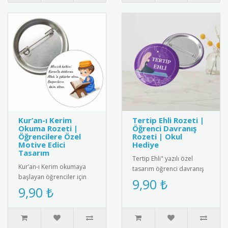
Kur’an-ı Kerim
Tertip Ehli Rozeti |
Okuma Rozeti |
Öğrenci Davranış
Öğrencilere Özel
Rozeti | Okul
Motive Edici
Hediye
Tasarım
Tertip Ehli" yazılı özel
Kur’an-ı Kerim okumaya
tasarım öğrenci davranış
başlayan öğrenciler için
rozeti. Örnek öğrencileri
9,90 ₺
özel olarak tasarlanmış bu
9,90 ₺
ödüllendirmek için ideal..
rozet, eğitim sürecini de..