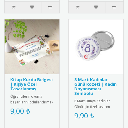
kumaşt..
Kitap Kurdu Belgesi
8 Mart Kadınlar
| Kişiye Özel
Günü Rozeti | Kadın
Tasarlanmış
Dayanışması
Sembolü
Öğrencilerin okuma
8 Mart Dünya Kadınlar
başarılarını ödüllendirmek
Günü için özel tasarım
için özel tasarlanmış kitap
9,00 ₺
rozet. Kadın dayanışmasını
9,90 ₺
kurdu belgeleri. Kişiye öz..
ve eşitliği simgeleyen şık
a..