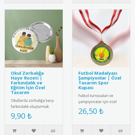
Okul Zorbalığa
Futbol Madalyası
Hayır Rozeti |
Şampiyonlar | Özel
Farkındalık ve
Tasarım Spor
Eğitim İçin Özel
Kupası
Tasarım
Futbol turnuvaları ve
Okullarda zorbalığa karşı
şampiyonalar için özel
farkındalık oluşturmak
tasarım futbol madalyası.
26,50 ₺
amacıyla tasarlanmış
9,90 ₺
Kaliteli metal malzemeden
“Zorbalığa Hayır” temalı
üre..
rozet..