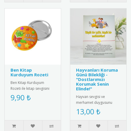
Ben Kitap
Hayvanları Koruma
Kurduyum Rozeti
Günü Bilekliği -
"Dostlarımızı
Ben Kitap Kurduyum
Korumak Senin
Elinde!"
Rozeti ile kitap sevgisini
teşvik edin! Öğrencilere ve
9,90 ₺
Hayvan sevgisi ve
kitap tutkunlarına özel ta..
merhamet duygusunu
pekiştirmek için
13,00 ₺
tasarlanmış özel bir
hediye kartı ve bileklik ..