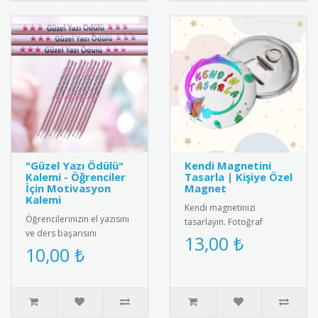
"Güzel Yazı Ödülü"
Kendi Magnetini
Kalemi - Öğrenciler
Tasarla | Kişiye Özel
İçin Motivasyon
Magnet
Kalemi
Kendi magnetinizi
Öğrencilerinizin el yazısını
tasarlayın. Fotoğraf
ve ders başarısını
ekleyin, metin yazın ve
13,00 ₺
ödüllendirmek için
10,00 ₺
istediğiniz ölçüde kişiye
mükemmel bir seçenek!
özel magnet..
Üzerinde "G..