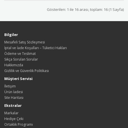
Gösterilen: 1 ile 16 arası, toplam: 16 (1 Sayfa)
Bilgiler
Mesafeli Satış Sözleşmesi
İptal ve İade Koşulları – Tüketici Hakları
Ödeme ve Teslimat
Sıkça Sorulan Sorular
Hakkımızda
Gizlilik ve Güvenlik Politikası
Müşteri Servisi
İletişim
Ürün İadesi
Site Haritası
Ekstralar
Markalar
Hediye Çeki
Ortaklık Programı