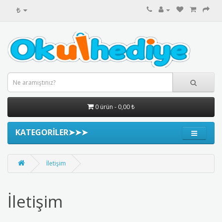
₺
0 ürün - 0,00 ₺
KATEGORİLER➤➤➤
İletişim
İletişim