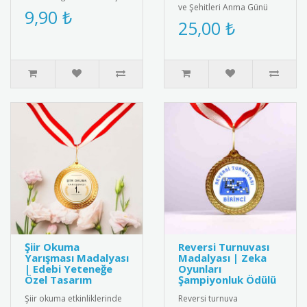
ve Şehitleri Anma Günü
özel tasarlanmış pembe
9,90 ₺
için özel tasarlanmış
25,00 ₺
kurdeleli destek rozeti.
kaliteli kokart seti.
Yüksek k..
Dayanıkl..
Şiir Okuma
Reversi Turnuvası
Yarışması Madalyası
Madalyası | Zeka
| Edebi Yeteneğe
Oyunları
Özel Tasarım
Şampiyonluk Ödülü
Şiir okuma etkinliklerinde
Reversi turnuva