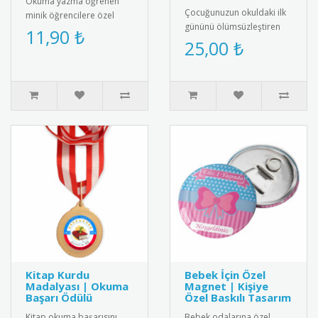
Okuma yazma öğrenen
Çocuğunuzun okuldaki ilk
minik öğrencilere özel
gününü ölümsüzleştiren
olarak tasarlanmış "Artık
11,90 ₺
şık ve özel tasarım "Okula
25,00 ₺
Okuyorum" rozetleri ile bu
Başladım" kokartı. Kalite..
önem..
Kitap Kurdu
Bebek İçin Özel
Madalyası | Okuma
Magnet | Kişiye
Başarı Ödülü
Özel Baskılı Tasarım
Kitap okuma başarısını
Bebek odalarına özel,