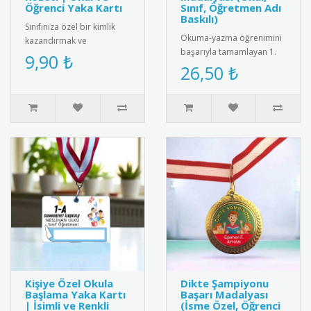
Öğrenci Yaka Kartı
Sınıf, Öğretmen Adı
Baskılı)
Sınıfınıza özel bir kimlik
Okuma-yazma öğrenimini
kazandırmak ve
başarıyla tamamlayan 1.
öğrencilerinizi motive
9,90 ₺
sınıf öğrencilerini tebrik
26,50 ₺
etmek için harika bir yol!
etmek için tasarlanmış
Sevimli ..
öze..
Kişiye Özel Okula
Dikte Şampiyonu
Başlama Yaka Kartı
Başarı Madalyası
| İsimli ve Renkli
(İsme Özel, Öğrenci