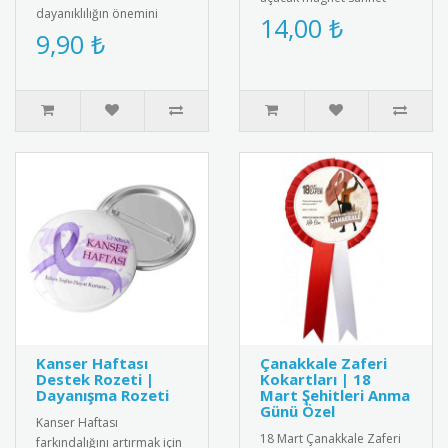
dayanıklılığın önemini
hediyesi. Yüksek kaliteli
14,00 ₺
vurgulayan şık bir tasarım.
9,90 ₺
mıknatıs ve paslanmaz
Hem kendiniz hem de sev..
çeli..
Kanser Haftası
Çanakkale Zaferi
Destek Rozeti |
Kokartları | 18
Dayanışma Rozeti
Mart Şehitleri Anma
Günü Özel
Kanser Haftası
18 Mart Çanakkale Zaferi
farkındalığını artırmak için