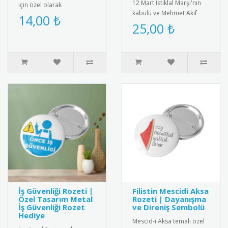
12 Mart İstiklal Marşı'nın
için özel olarak
kabulü ve Mehmet Akif
tasarlanmış bebek
14,00 ₺
Ersoy\'u anma gününe özel
25,00 ₺
magneti. Diş buğdayı
saten kokart. Milli değer..
partileri ve öze..
İş Güvenliği Rozeti |
Filistin Mescidi Aksa
Özel Tasarım Metal
Rozeti | Dayanışma
İş Güvenliği Rozet
ve Direniş Sembolü
Hediye
Mescid-i Aksa temalı özel