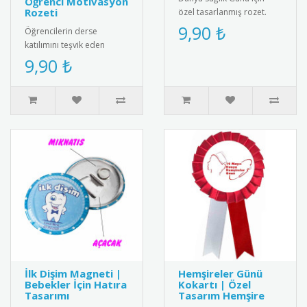
Öğrenci Motivasyon
Rozeti
özel tasarlanmış rozet.
Sağlıklı yaşam bilincini
9,90 ₺
Öğrencilerin derse
yaymak için ideal
katılımını teşvik eden
aksesuar.R..
"Parmağını Kaldırıp Söz
9,90 ₺
İstediğin İçin Aferin" yazılı
moti..
İlk Dişim Magneti |
Hemşireler Günü
Bebekler İçin Hatıra
Kokartı | Özel
Tasarımı
Tasarım Hemşire