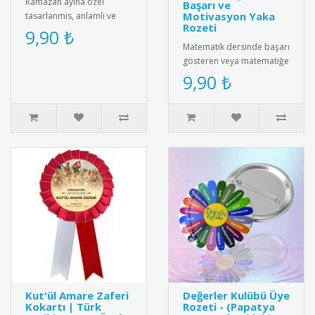
Ramazan ayina ozel
Başarı ve
Motivasyon Yaka
tasarlanmis, anlamli ve
Rozeti
estetik rozeti kesfedin.
9,90 ₺
Kiyafetlerinize sik bir
Matematik dersinde başarı
dokunus ..
gösteren veya matematiğe
ilgi duyan öğrencileri
9,90 ₺
motive etmenin en
eğlencel..
Kut'ül Amare Zaferi
Değerler Kulübü Üye
Kokartı | Türk
Rozeti - (Papatya