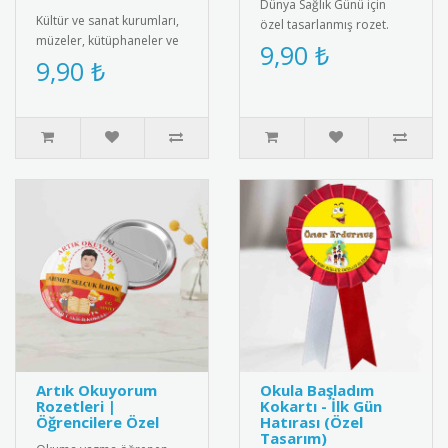
Dünya Sağlık Günü için
Kültür ve sanat kurumları,
özel tasarlanmış rozet.
müzeler, kütüphaneler ve
Sağlıklı yaşam bilincini
9,90 ₺
kültürel miras gönüllüleri
9,90 ₺
yaymak için ideal
için özel olarak tasa..
aksesuar.R..
Artık Okuyorum
Okula Başladım
Rozetleri |
Kokartı - İlk Gün
Öğrencilere Özel
Hatırası (Özel
Tasarım)