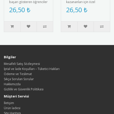
başarı gösteren öğrenciler
kazananları için özel
için özel olarak
tasarım madalya. Strateji
26,50 ₺
26,50 ₺
tasarlanmış madalya.
ve zeka oyunları başarısını
Metalik ..
taçlandı..
Bilgiler
Mesafeli Satış Sözleşmesi
İptal ve İade Koşulları – Tüketici Hakları
Ödeme ve Teslimat
Sıkça Sorulan Sorular
Hakkımızda
Gizlilik ve Güvenlik Politikası
Müşteri Servisi
İletişim
Ürün İadesi
Site Haritası