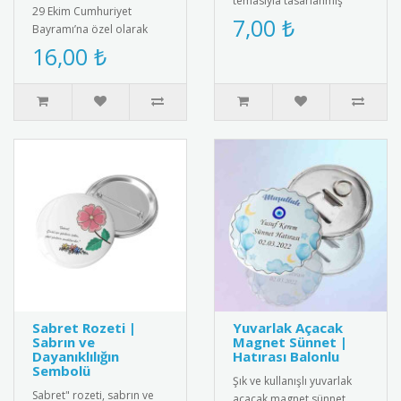
temasıyla tasarlanmış
29 Ekim Cumhuriyet
karne kılıfı. Dayanıklı ve
7,00 ₺
Bayramı’na özel olarak
kaliteli malzemeden
tasarlanmış tohumlu
16,00 ₺
üretilm..
kalem. Kalemin arka
kısmında yer alan ..
Sabret Rozeti |
Yuvarlak Açacak
Sabrın ve
Magnet Sünnet |
Dayanıklılığın
Hatırası Balonlu
Sembolü
Şık ve kullanışlı yuvarlak
Sabret" rozeti, sabrın ve
açacak magnet sünnet