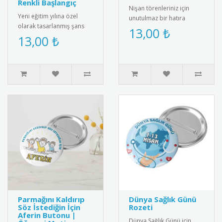
Renkli Başlangıç
Nişan törenleriniz için
Yeni eğitim yılına özel
unutulmaz bir hatıra
olarak tasarlanmış şans
olacak buzdolabı
13,00 ₺
bilekliği. Renkli ip yapısı ve
13,00 ₺
magnetleri kişiye özel
zarif boncuk detayıyl..
olarak tasarlan..
Parmağını Kaldırıp
Dünya Sağlık Günü
Söz İstediğin İçin
Rozeti
Aferin Butonu |
Dünya Sağlık Günü için