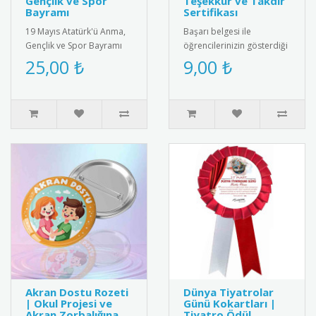
Gençlik ve Spor
Teşekkür ve Takdir
Bayramı
Sertifikası
19 Mayıs Atatürk'ü Anma,
Başarı belgesi ile
Gençlik ve Spor Bayramı
öğrencilerinizin gösterdiği
için özel tasarım kokart
gayreti ve başarıyı
25,00 ₺
9,00 ₺
seti. Yüksek kaliteli meta..
ödüllendirin. Eğitimde
motivasyon..
Akran Dostu Rozeti
Dünya Tiyatrolar
| Okul Projesi ve
Günü Kokartları |
Akran Zorbalığına
Tiyatro Ödül