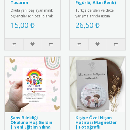
Tasarım
Figürlü, Altın Renk)
Okula yeni başlayan minik
Türkçe dersleri ve dikte
öğrenciler için özel olarak
yarışmalarında üstün
hazırlanan isimli yaka
başarı gösteren
15,00 ₺
26,50 ₺
kartları ile okula başl..
öğrencilere özel,
kişiselleştirilmiş m..
Şans Bilekliği
Kişiye Özel Nişan
Okuluna Hoş Geldin
Hatırası Magnetler
| Yeni Eğitim Yılına
| Fotoğraflı