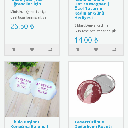
Öğrenciler İçin
Hatıra Magnet |
Özel Tasarım
Minik kız öğrenciler için
Kadınlar Günü
Hediyesi
özel tasarlanmış şık ve
sevimli anasınıfı mezuniyet
26,50 ₺
8 Mart Dünya Kadınlar
madalyası. Kaliteli me..
Günü\'ne özel tasarlan şık
ve anlamlı hatıra magnet.
14,00 ₺
yüksek kalite manyetik ma..
Okula Başladı
Tesettürümle
Konuşma Balonu |
Değerliyim Rozeti |