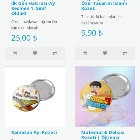
İlk Gün Hatırası-Ay
Özel Tasarım İslami
Resmen 1. Sınıf
Rozet
Olduk!
Tesettürlü hanımlar için
Okula başlayan öğrenciler
özel tasarım
için özel olarak
"Tesettürümle Değerliyim"
9,90 ₺
tasarlanmış konuşma
25,00 ₺
rozeti. Yüksek kaliteli metal
balonu. Anaokulu, ilkokul
malzem..
1. sınıf ve..
Ramazan Ayı Rozeti
Matematik Dehası
Rozeti | Öğrenci