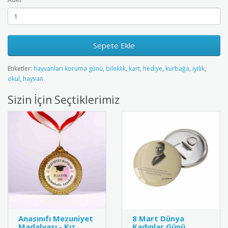
Sepete Ekle
Etiketler:
hayvanları koruma günü
,
bileklik
,
kart
,
hediye
,
kurbağa
,
iyilik
,
okul
,
hayvan
Sizin İçin Seçtiklerimiz
Anasınıfı Mezuniyet
8 Mart Dünya
Madalyası - Kız
Kadınlar Günü