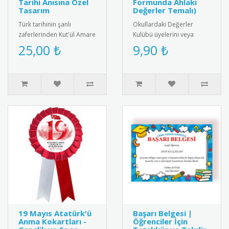
Tarihi Anısına Özel
Formunda Ahlaki
Tasarım
Değerler Temalı)
Türk tarihinin şanlı
Okullardaki Değerler
zaferlerinden Kut'ül Amare
Kulübü üyelerini veya
muharebesinin anısına
değerler eğitiminde
25,00 ₺
9,90 ₺
özel tasarlanmış kokart.
başarılı olan öğrencileri
Yükse..
ödüllendirm..
19 Mayıs Atatürk'ü
Başarı Belgesi |
Anma Kokartları -
Öğrenciler İçin