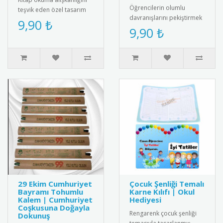
Öğrencilerin olumlu
teşvik eden özel tasarım
davranışlarını pekiştirmek
rozet. Okuma sevgisini
9,90 ₺
için tasarlanmış "Bugün Bir
9,90 ₺
yansıtan şık ve anlamlı bi..
İyilik Yaptım" yazılı öze..
29 Ekim Cumhuriyet
Çocuk Şenliği Temalı
Bayramı Tohumlu
Karne Kılıfı | Okul
Kalem | Cumhuriyet
Hediyesi
Coşkusuna Doğayla
Rengarenk çocuk şenliği
Dokunuş