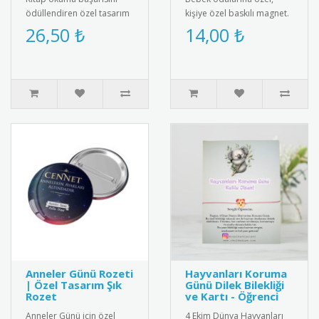
ödüllendiren özel tasarım
kişiye özel baskılı magnet.
madalya. Okuma
Buzdolabı, dolap ya da
26,50 ₺
14,00 ₺
alışkanlığını teşvik etmek
ferforje süslemelerinde
için idea..
kul..
Anneler Günü Rozeti
Hayvanları Koruma
| Özel Tasarım Şık
Günü Dilek Bilekliği
Rozet
ve Kartı - Öğrenci
Anneler Günü için özel
4 Ekim Dünya Hayvanları