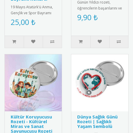
Günün Yıldızı rozeti,
19 Mayıs Atatürk'ü Anma,
öğrencilerin başarılarını ve
Gençlik ve Spor Bayramı
olumlu davranışlarını
9,90 ₺
için özel tasarım kokart
25,00 ₺
teşvik etmek amacıyla
seti. Yüksek kaliteli meta..
kulla..
Kültür Koruyucusu
Dünya Sağlık Günü
Rozeti - Kültürel
Rozeti | Sağlıklı
Miras ve Sanat
Yaşam Sembolü
Savunucusu Rozeti