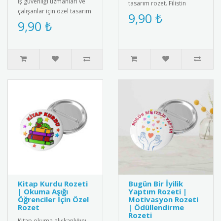
İş güvenliği uzmanları ve
tasarım rozet. Filistin
çalışanlar için özel tasarım
dayanışmasını simgeleyen
9,90 ₺
metal iş güvenliği rozeti.
9,90 ₺
şık ve anlamlı bir aksesu..
Yüksek kaliteli me..
Kitap Kurdu Rozeti
Bugün Bir İyilik
| Okuma Aşığı
Yaptım Rozeti |
Öğrenciler İçin Özel
Motivasyon Rozeti
Rozet
| Ödüllendirme
Rozeti
Kitap okuma alışkanlığını