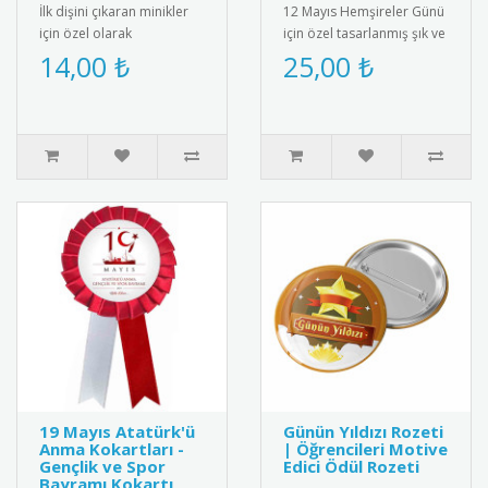
İlk dişini çıkaran minikler
12 Mayıs Hemşireler Günü
için özel olarak
için özel tasarlanmış şık ve
tasarlanmış bebek
kaliteli kokart. Sağlık
14,00 ₺
25,00 ₺
magneti. Diş buğdayı
çalışanlarını onurland..
partileri ve öze..
19 Mayıs Atatürk'ü
Günün Yıldızı Rozeti
Anma Kokartları -
| Öğrencileri Motive
Gençlik ve Spor
Edici Ödül Rozeti
Bayramı Kokartı