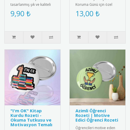
tasarlanmış şık ve kaliteli
Koruma Günü için özel
rozet. 2025 yılına özel
olarak hazırlanan bu
9,90 ₺
13,00 ₺
desen ve renklerle üretil..
anlamlı hediye kartı ve
bileklik ..
"I'm OK" Kitap
Azimli Öğrenci
Kurdu Rozeti -
Rozeti | Motive
Okuma Tutkusu ve
Edici Öğrenci Rozeti
Motivasyon Temalı
Öğrencileri motive eden