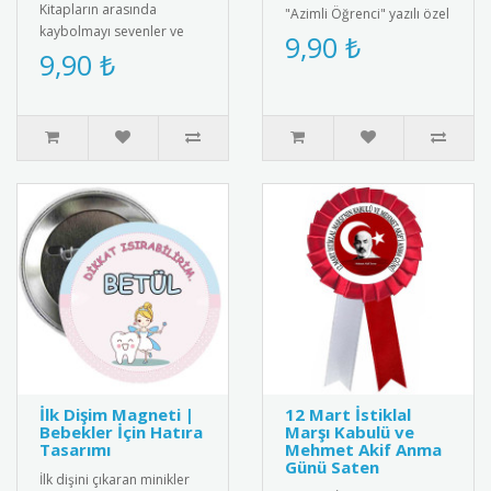
Kitapların arasında
"Azimli Öğrenci" yazılı özel
kaybolmayı sevenler ve
tasarım rozet. Kaliteli
9,90 ₺
ders yükünün altından
9,90 ₺
metal malzemeden üretil..
başarıyla kalkanlar için
tasarlanmı..
İlk Dişim Magneti |
12 Mart İstiklal
Bebekler İçin Hatıra
Marşı Kabulü ve
Tasarımı
Mehmet Akif Anma
Günü Saten
İlk dişini çıkaran minikler