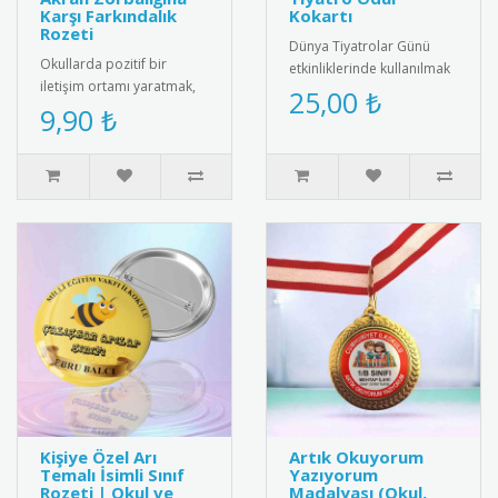
Karşı Farkındalık
Kokartı
Rozeti
Dünya Tiyatrolar Günü
Okullarda pozitif bir
etkinliklerinde kullanılmak
iletişim ortamı yaratmak,
üzere özel tasarım tiyatro
25,00 ₺
arkadaşlık bağlarını
9,90 ₺
kokartları. Bu şık koka..
güçlendirmek ve akran
zorbalığı..
Kişiye Özel Arı
Artık Okuyorum
Temalı İsimli Sınıf
Yazıyorum
Rozeti | Okul ve
Madalyası (Okul,