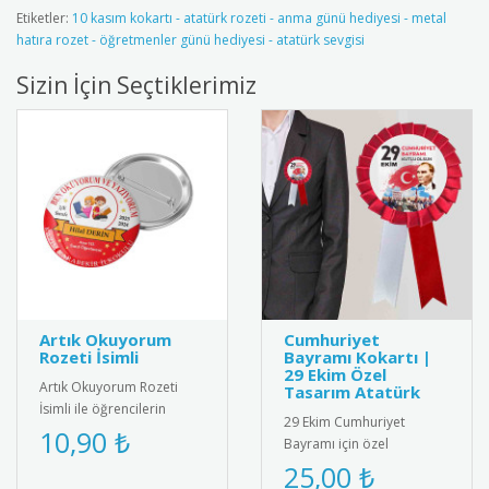
Etiketler:
10 kasım kokartı - atatürk rozeti - anma günü hediyesi - metal
hatıra rozet - öğretmenler günü hediyesi - atatürk sevgisi
Sizin İçin Seçtiklerimiz
Artık Okuyorum
Cumhuriyet
Rozeti İsimli
Bayramı Kokartı |
29 Ekim Özel
Artık Okuyorum Rozeti
Tasarım Atatürk
İsimli ile öğrencilerin
29 Ekim Cumhuriyet
başarısını kişiselleştirin!
10,90 ₺
Bayramı için özel
Özel isim baskılı tasarımı..
tasarlanmış, kaliteli metal
25,00 ₺
ve emaye malzemeden