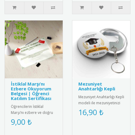
İstiklal Marşı’nı
Mezuniyet
Ezbere Okuyorum
Anahtarlığı Kepli
Belgesi | Öğrenci
Mezuniyet Anahtarlığı Kepli
Katılım Sertifikası
modeli ile mezuniyetinizi
Öğrencilerin İstiklal
unutulmaz kılın! Şık
16,90 ₺
Marşı’nı ezbere ve doğru
tasarımıyla yıllarca sakl..
şekilde okumalarını teşvik
9,00 ₺
etmek amacıyla hazırlanan
..