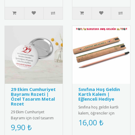
değerlerimizi ya..
29 Ekim Cumhuriyet
Sınıfına Hoş Geldin
Bayramı Rozeti |
Kartlı Kalem |
Özel Tasarım Metal
Eğlenceli Hediye
Rozet
Sınıfına hoş geldin kartlı
29 Ekim Cumhuriyet
kalem, öğrenciler için
Bayramı için özel tasarım
eğlenceli ve kullanışlı bir
16,00 ₺
metal rozet. Kaliteli metal
9,90 ₺
hediye. Her ürün bir k..
malzemeden üretilmiş,