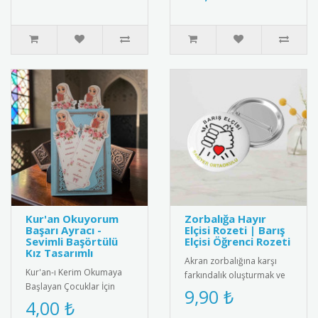
üretilmiş şık k..
Kur'an Okuyorum
Zorbalığa Hayır
Başarı Ayracı -
Elçisi Rozeti | Barış
Sevimli Başörtülü
Elçisi Öğrenci Rozeti
Kız Tasarımlı
Akran zorbalığına karşı
Kur'an-ı Kerim Okumaya
farkındalık oluşturmak ve
Başlayan Çocuklar İçin
barış elçisi öğrencileri
9,90 ₺
Anlamlı Bir Hediye: Sevimli
4,00 ₺
ödüllendirmek için tasarl..
Başörtülü Kız Tasarımlı Ku..