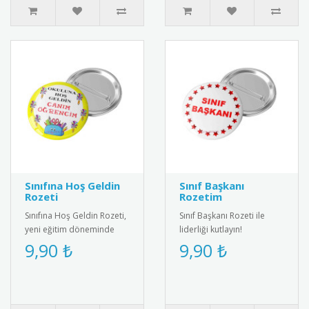
Sınıfına Hoş Geldin
Sınıf Başkanı
Rozeti
Rozetim
Sınıfına Hoş Geldin Rozeti,
Sınıf Başkanı Rozeti ile
yeni eğitim döneminde
liderliği kutlayın!
öğrencileri motive eden
Öğrenciler için özel
9,90 ₺
9,90 ₺
özel bir karşılama rozetid..
tasarım, şık ve anlamlı bir
ödül.&..