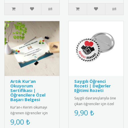
Öğrenc..
Artık Kur’an
Saygılı Öğrenci
Okuyorum
Rozeti | Değerler
Sertifikası |
Eğitimi Rozeti
Öğrencilere Özel
Saygılı davranışlarıyla öne
Başarı Belgesi
çıkan öğrenciler için özel
Kur’an-ı Kerim okumayı
tasarım rozet. Okulda
9,90 ₺
öğrenen öğrenciler için
olumlu davranışları pek..
anlamlı ve şık bir başarı
9,00 ₺
belgesi. Sınıf içi törenler..