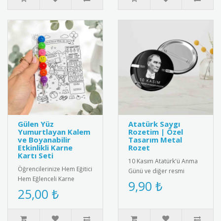
Gülen Yüz
Atatürk Saygı
Yumurtlayan Kalem
Rozetim | Özel
ve Boyanabilir
Tasarım Metal
Etkinlikli Karne
Rozet
Kartı Seti
10 Kasım Atatürk'ü Anma
Öğrencilerinize Hem Eğitici
Günü ve diğer resmi
Hem Eğlenceli Karne
törenler için özel olarak
9,90 ₺
Hediyesi: Gülen Yüz
25,00 ₺
tasarlanmış metal saygı
Yumurtlayan Kalem ve
rozeti..
İnteraktif ..