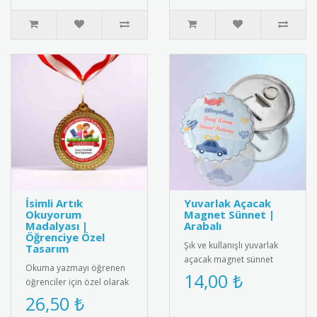
İsimli Artık
Yuvarlak Açacak
Okuyorum
Magnet Sünnet |
Madalyası |
Arabalı
Öğrenciye Özel
Şık ve kullanışlı yuvarlak
Tasarım
açacak magnet sünnet
Okuma yazmayı öğrenen
hediyesi. Yüksek kaliteli
14,00 ₺
öğrenciler için özel olarak
mıknatıs ve paslanmaz
hazırlanan isimli artık
26,50 ₺
çeli..
okuyorum madalyası.