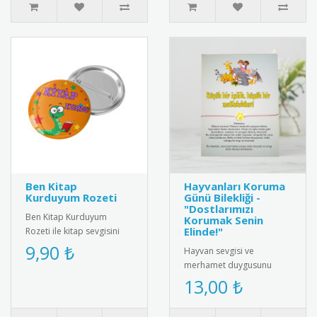
Ben Kitap
Hayvanları Koruma
Kurduyum Rozeti
Günü Bilekliği -
"Dostlarımızı
Ben Kitap Kurduyum
Korumak Senin
Elinde!"
Rozeti ile kitap sevgisini
teşvik edin! Öğrencilere ve
9,90 ₺
Hayvan sevgisi ve
kitap tutkunlarına özel ta..
merhamet duygusunu
pekiştirmek için
13,00 ₺
tasarlanmış özel bir
hediye kartı ve bileklik ..