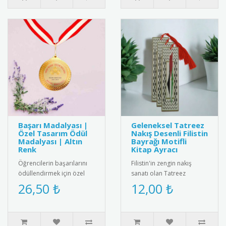
Başarı Madalyası |
Geleneksel Tatreez
Özel Tasarım Ödül
Nakış Desenli Filistin
Madalyası | Altın
Bayrağı Motifli
Renk
Kitap Ayracı
Öğrencilerin başarılarını
Filistin'in zengin nakış
ödüllendirmek için özel
sanatı olan Tatreez
tasarım altın renkli başarı
motiflerinin ve ulusal
26,50 ₺
12,00 ₺
madalyası. Kaliteli me..
kimliğin sembolü Filistin
Bayrağ..