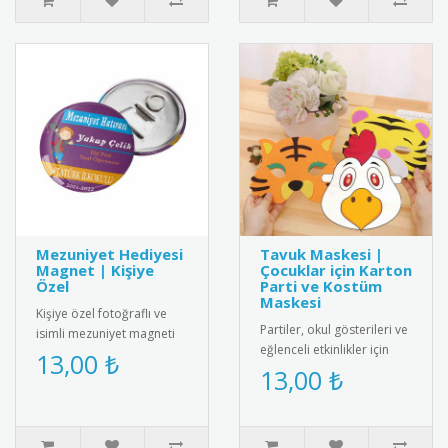
Mezuniyet Hediyesi
Tavuk Maskesi |
Magnet | Kişiye
Çocuklar için Karton
Özel
Parti ve Kostüm
Maskesi
Kişiye özel fotoğraflı ve
Partiler, okul gösterileri ve
isimli mezuniyet magneti
eğlenceli etkinlikler için
ile mezuniyet anını anlamlı
13,00 ₺
tasarlanmış sevimli tavuk
13,00 ₺
bir hediyeyle ölümsüz..
maskesi! Çocuklar..