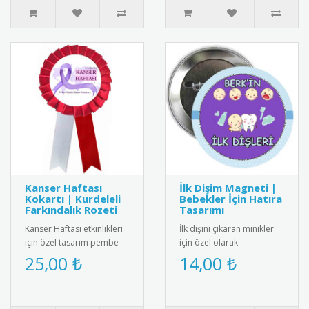
Kanser Haftası
İlk Dişim Magneti |
Kokartı | Kurdeleli
Bebekler İçin Hatıra
Farkındalık Rozeti
Tasarımı
Kanser Haftası etkinlikleri
İlk dişini çıkaran minikler
için özel tasarım pembe
için özel olarak
kurdeleli kokart. Yüksek
tasarlanmış bebek
25,00 ₺
14,00 ₺
kalite metal malzemeden..
magneti. Diş buğdayı
partileri ve öze..