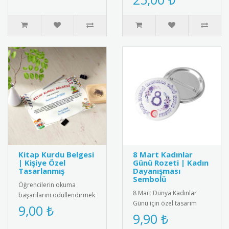
kadife dokulu saten
becerilerini ..
kumaşt..
Kitap Kurdu Belgesi
8 Mart Kadınlar
| Kişiye Özel
Günü Rozeti | Kadın
Tasarlanmış
Dayanışması
Sembolü
Öğrencilerin okuma
8 Mart Dünya Kadınlar
başarılarını ödüllendirmek
Günü için özel tasarım
için özel tasarlanmış kitap
9,00 ₺
rozet. Kadın dayanışmasını
9,90 ₺
kurdu belgeleri. Kişiye öz..
ve eşitliği simgeleyen şık