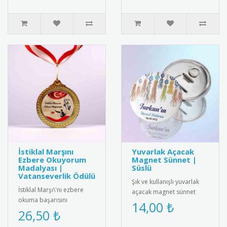
a..
İstiklal Marşını
Yuvarlak Açacak
Ezbere Okuyorum
Magnet Sünnet |
Madalyası |
Süslü
Vatanseverlik Ödülü
Şık ve kullanışlı yuvarlak
İstiklal Marşı\'nı ezbere
açacak magnet sünnet
okuma başarısını
hediyesi. Yüksek kaliteli
14,00 ₺
ödüllendiren özel tasarım
26,50 ₺
mıknatıs ve paslanmaz
madalya. Milli
çeli..