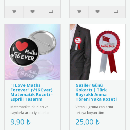
Türk ..
"I Love Maths
Gaziler Günü
Forever" (√16 Ever)
Kokartı | Türk
Matematik Rozeti -
Bayraklı Anma
Esprili Tasarım
Töreni Yaka Rozeti
Matematik tutkunları ve
Vatanı uğruna canlarını
sayılarla arası iyi olanlar
ortaya koyan tüm
için harika bir kelime
gazilerimizin Gaziler Günü
9,90 ₺
25,00 ₺
oyunu içeren "I ❤️ Maths ..
Kutlu Olsun" mesajı ve