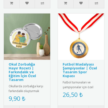
Okul Zorbalığa
Futbol Madalyası
Hayır Rozeti |
Şampiyonlar | Özel
Farkındalık ve
Tasarım Spor
Eğitim İçin Özel
Kupası
Tasarım
Futbol turnuvaları ve
Okullarda zorbalığa karşı
şampiyonalar için özel
farkındalık oluşturmak
tasarım futbol madalyası.
26,50 ₺
amacıyla tasarlanmış
9,90 ₺
Kaliteli metal malzemeden
“Zorbalığa Hayır” temalı
üre..
rozet..