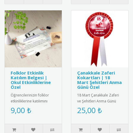
Folklor Etkinlik
Çanakkale Zaferi
Katılım Belgesi |
Kokartları | 18
Okul Etkinliklerine
Mart Şehitleri Anma
Özel
Günü Özel
Öğrencilerinizin folklor
18 Mart Çanakkale Zaferi
etkinliklerine katılımını
ve Şehitleri Anma Günü
belgelemek için şık ve
için özel tasarlanmış
9,00 ₺
25,00 ₺
anlamlı bir belge! Renkli ..
kaliteli kokart seti.
Dayanıkl..