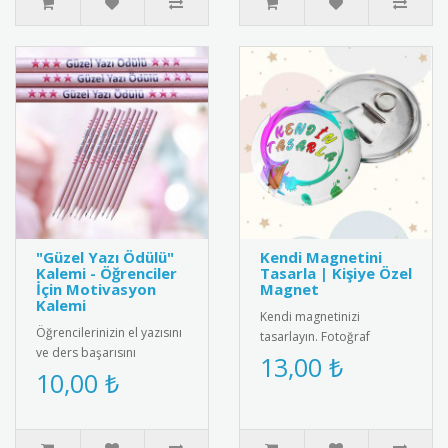
"Güzel Yazı Ödülü"
Kendi Magnetini
Kalemi - Öğrenciler
Tasarla | Kişiye Özel
İçin Motivasyon
Magnet
Kalemi
Kendi magnetinizi
Öğrencilerinizin el yazısını
tasarlayın. Fotoğraf
ve ders başarısını
ekleyin, metin yazın ve
13,00 ₺
ödüllendirmek için
10,00 ₺
istediğiniz ölçüde kişiye
mükemmel bir seçenek!
özel magnet..
Üzerinde "G..