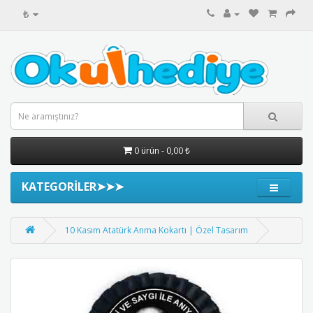
₺
0 ürün - 0,00 ₺
KATEGORİLER➤➤➤
10 Kasım Atatürk Anma Kokartı | Özel Tasarım