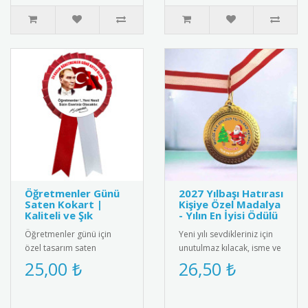
Öğretmenler Günü
2027 Yılbaşı Hatırası
Saten Kokart |
Kişiye Özel Madalya
Kaliteli ve Şık
- Yılın En İyisi Ödülü
Öğretmenler günü için
Yeni yılı sevdikleriniz için
özel tasarım saten
unutulmaz kılacak, isme ve
kokart."24 Kasım
aileye özel olarak
25,00 ₺
26,50 ₺
Öğretmenler Günü" yazılı
tasarlanan "2025 Yılbaşı ..
şık tasarımı ile ..