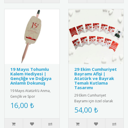
19 Mayıs Tohumlu
29 Ekim Cumhuriyet
Kalem Hediyesi |
Bayramı Afişi |
Gençliğe ve Doğaya
Atatürk ve Bayrak
Anlamlı Dokunuş
Temalı Kutlama
Tasarımı
19 Mayıs Atatürk’ü Anma,
29 Ekim Cumhuriyet
Gençlik ve Spor
Bayramı için özel olarak
Bayramı’na özel olarak
16,00 ₺
tasarlanmış afiş. Türk
54,00 ₺
tasarlanmış tohumlu
bayrağı ve Atatürk
kalem hediyesi. ..
silüetiyle süs..