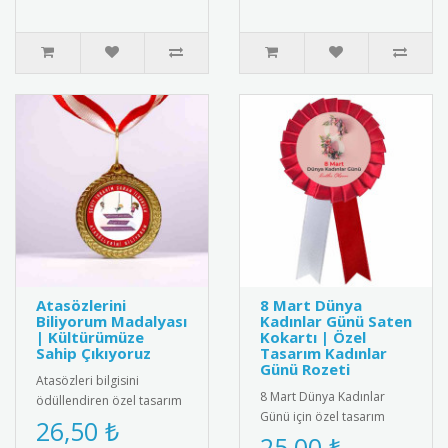
Atasözlerini
8 Mart Dünya
Biliyorum Madalyası
Kadınlar Günü Saten
| Kültürümüze
Kokartı | Özel
Sahip Çıkıyoruz
Tasarım Kadınlar
Günü Rozeti
Atasözleri bilgisini
8 Mart Dünya Kadınlar
ödüllendiren özel tasarım
Günü için özel tasarım
madalya. Türk kültürünü
26,50 ₺
saten kokart.Yüksek kaliteli
25,00 ₺
yaşatmak ve dil