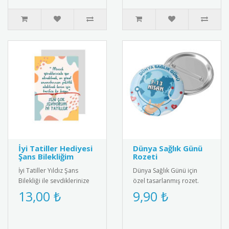
dalgalana..
İyi Tatiller Hediyesi
Dünya Sağlık Günü
Şans Bilekliğim
Rozeti
İyi Tatiller Yıldız Şans
Dünya Sağlık Günü için
Bilekliği ile sevdiklerinize
özel tasarlanmış rozet.
özel bir hediye verin! Tatil
Sağlıklı yaşam bilincini
13,00 ₺
9,90 ₺
ruhunu yansıtan ş..
yaymak için ideal
aksesuar.R..