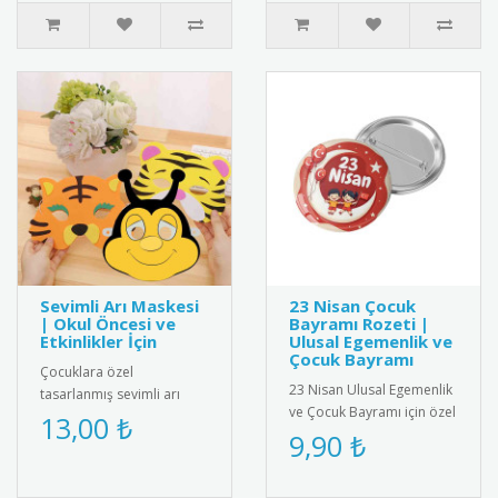
Sevimli Arı Maskesi
23 Nisan Çocuk
| Okul Öncesi ve
Bayramı Rozeti |
Etkinlikler İçin
Ulusal Egemenlik ve
Çocuk Bayramı
Çocuklara özel
23 Nisan Ulusal Egemenlik
tasarlanmış sevimli arı
ve Çocuk Bayramı için özel
maskesi; okul öncesi
13,00 ₺
tasarlanmış rozet.
9,90 ₺
eğitim, tiyatro oyunları,
Çocuklar için şık ve
temsiller ve e..
anlamlı..