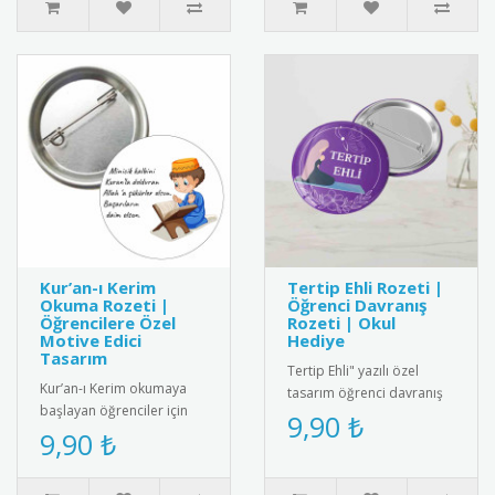
Kur’an-ı Kerim
Tertip Ehli Rozeti |
Okuma Rozeti |
Öğrenci Davranış
Öğrencilere Özel
Rozeti | Okul
Motive Edici
Hediye
Tasarım
Tertip Ehli" yazılı özel
Kur’an-ı Kerim okumaya
tasarım öğrenci davranış
başlayan öğrenciler için
rozeti. Örnek öğrencileri
9,90 ₺
özel olarak tasarlanmış bu
9,90 ₺
ödüllendirmek için ideal..
rozet, eğitim sürecini de..