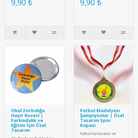
9,90 ₺
9,90 ₺
özel bir karşılama rozetid..
tasarım, şık ve anlamlı bir
ödül.&..
Okul Zorbalığa
Futbol Madalyası
Hayır Rozeti |
Şampiyonlar | Özel
Farkındalık ve
Tasarım Spor
Eğitim İçin Özel
Kupası
Tasarım
Futbol turnuvaları ve