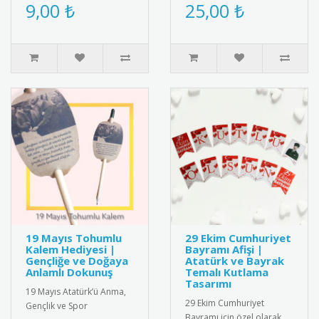
belgelemek için şık ve
için özel tasarlanmış
9,00 ₺
25,00 ₺
anlamlı bir belge! Renkli ..
kaliteli kokart seti.
Dayanıkl..
19 Mayıs Tohumlu
29 Ekim Cumhuriyet
Kalem Hediyesi |
Bayramı Afişi |
Gençliğe ve Doğaya
Atatürk ve Bayrak
Anlamlı Dokunuş
Temalı Kutlama
Tasarımı
19 Mayıs Atatürk’ü Anma,
29 Ekim Cumhuriyet
Gençlik ve Spor
Bayramı için özel olarak