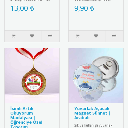
özel bir hediye verin! Tatil
Sağlıklı yaşam bilincini
13,00 ₺
9,90 ₺
ruhunu yansıtan ş..
yaymak için ideal
aksesuar.R..
İsimli Artık
Yuvarlak Açacak
Okuyorum
Magnet Sünnet |
Madalyası |
Arabalı
Öğrenciye Özel
Şık ve kullanışlı yuvarlak
Tasarım