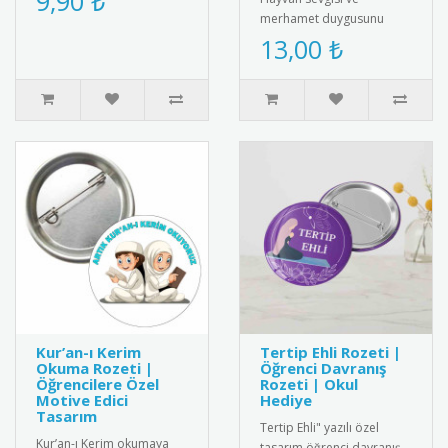
9,90 ₺
kitap tutkunlarına özel ta..
merhamet duygusunu
pekiştirmek için
13,00 ₺
tasarlanmış özel bir
hediye kartı ve bileklik ..
Kur’an-ı Kerim
Tertip Ehli Rozeti |
Okuma Rozeti |
Öğrenci Davranış
Öğrencilere Özel
Rozeti | Okul
Motive Edici
Hediye
Tasarım
Tertip Ehli" yazılı özel
Kur’an-ı Kerim okumaya
tasarım öğrenci davranış