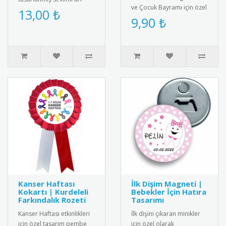
ve Çocuk Bayramı için özel
maskesi; okul öncesi
13,00 ₺
tasarlanmış rozet.
9,90 ₺
eğitim, tiyatro oyunları,
Çocuklar için şık ve
temsiller ve e..
anlamlı..
Kanser Haftası
İlk Dişim Magneti |
Kokartı | Kurdeleli
Bebekler İçin Hatıra
Farkındalık Rozeti
Tasarımı
Kanser Haftası etkinlikleri
İlk dişini çıkaran minikler
için özel tasarım pembe
için özel olarak