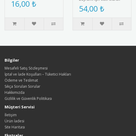
Bayramı’na özel olarak
16,00 ₺
tasarlanmış afiş. Türk
54,00 ₺
tasarlanmış tohumlu
bayrağı ve Atatürk
kalem hediyesi. ..
silüetiyle süs..
Bilgiler
Mesafeli Satış Sözleşmesi
İptal ve İade Koşulları – Tüketici Hakları
Ödeme ve Teslimat
Sıkça Sorulan Sorular
Hakkımızda
Gizlilik ve Güvenlik Politikası
Müşteri Servisi
İletişim
Ürün İadesi
Site Haritası
Ekstralar