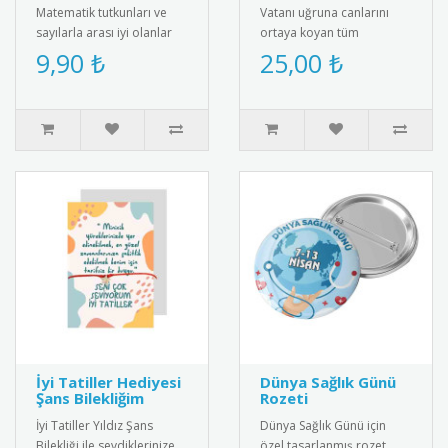
Matematik tutkunları ve
Vatanı uğruna canlarını
sayılarla arası iyi olanlar
ortaya koyan tüm
için harika bir kelime
gazilerimizin Gaziler Günü
9,90 ₺
25,00 ₺
oyunu içeren "I ❤️ Maths ..
Kutlu Olsun" mesajı ve
dalgalana..
İyi Tatiller Hediyesi
Dünya Sağlık Günü
Şans Bilekliğim
Rozeti
İyi Tatiller Yıldız Şans
Dünya Sağlık Günü için
Bilekliği ile sevdiklerinize
özel tasarlanmış rozet.