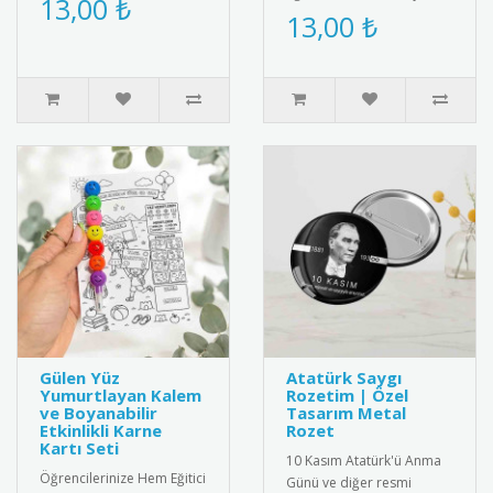
13,00 ₺
tasarlanmış sevimli tavuk
13,00 ₺
bir hediyeyle ölümsüz..
maskesi! Çocuklar..
Gülen Yüz
Atatürk Saygı
Yumurtlayan Kalem
Rozetim | Özel
ve Boyanabilir
Tasarım Metal
Etkinlikli Karne
Rozet
Kartı Seti
10 Kasım Atatürk'ü Anma
Öğrencilerinize Hem Eğitici
Günü ve diğer resmi