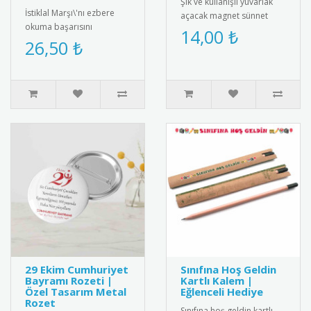
Şık ve kullanışlı yuvarlak
İstiklal Marşı\'nı ezbere
açacak magnet sünnet
okuma başarısını
hediyesi. Yüksek kaliteli
14,00 ₺
ödüllendiren özel tasarım
26,50 ₺
mıknatıs ve paslanmaz
madalya. Milli
çeli..
değerlerimizi ya..
29 Ekim Cumhuriyet
Sınıfına Hoş Geldin
Bayramı Rozeti |
Kartlı Kalem |
Özel Tasarım Metal
Eğlenceli Hediye
Rozet
Sınıfına hoş geldin kartlı