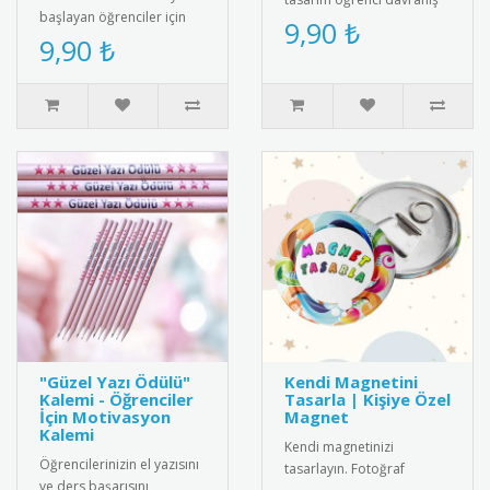
başlayan öğrenciler için
rozeti. Örnek öğrencileri
9,90 ₺
özel olarak tasarlanmış bu
9,90 ₺
ödüllendirmek için ideal..
rozet, eğitim sürecini de..
"Güzel Yazı Ödülü"
Kendi Magnetini
Kalemi - Öğrenciler
Tasarla | Kişiye Özel
İçin Motivasyon
Magnet
Kalemi
Kendi magnetinizi
Öğrencilerinizin el yazısını
tasarlayın. Fotoğraf
ve ders başarısını