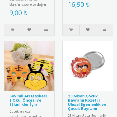
unutulmaz kılın! Şık
16,90 ₺
Marşı’nı ezbere ve doğru
tasarımıyla yıllarca sakl..
şekilde okumalarını teşvik
9,00 ₺
etmek amacıyla hazırlanan
..
Sevimli Arı Maskesi
23 Nisan Çocuk
| Okul Öncesi ve
Bayramı Rozeti |
Etkinlikler İçin
Ulusal Egemenlik ve
Çocuk Bayramı
Çocuklara özel
23 Nisan Ulusal Egemenlik
tasarlanmış sevimli arı