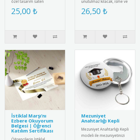
özel tasarım saten
unutulmaz kılacak, isme ve
kokart."24 Kasım
aileye özel olarak
25,00 ₺
26,50 ₺
Öğretmenler Günü" yazılı
tasarlanan "2025 Yılbaşı ..
şık tasarımı ile ..
İstiklal Marşı’nı
Mezuniyet
Ezbere Okuyorum
Anahtarlığı Kepli
Belgesi | Öğrenci
Mezuniyet Anahtarlığı Kepli
Katılım Sertifikası
modeli ile mezuniyetinizi
Öğrencilerin İstiklal