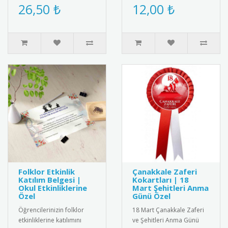
tasarım altın renkli başarı
motiflerinin ve ulusal
26,50 ₺
12,00 ₺
madalyası. Kaliteli me..
kimliğin sembolü Filistin
Bayrağ..
Folklor Etkinlik
Çanakkale Zaferi
Katılım Belgesi |
Kokartları | 18
Okul Etkinliklerine
Mart Şehitleri Anma
Özel
Günü Özel
Öğrencilerinizin folklor
18 Mart Çanakkale Zaferi
etkinliklerine katılımını
ve Şehitleri Anma Günü