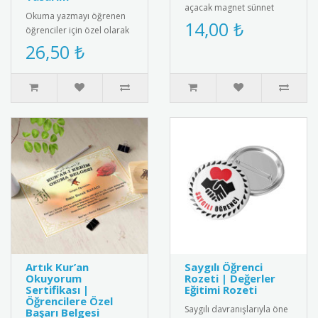
açacak magnet sünnet
Okuma yazmayı öğrenen
hediyesi. Yüksek kaliteli
14,00 ₺
öğrenciler için özel olarak
mıknatıs ve paslanmaz
hazırlanan isimli artık
26,50 ₺
çeli..
okuyorum madalyası.
Öğrenc..
Artık Kur’an
Saygılı Öğrenci
Okuyorum
Rozeti | Değerler
Sertifikası |
Eğitimi Rozeti
Öğrencilere Özel
Saygılı davranışlarıyla öne
Başarı Belgesi