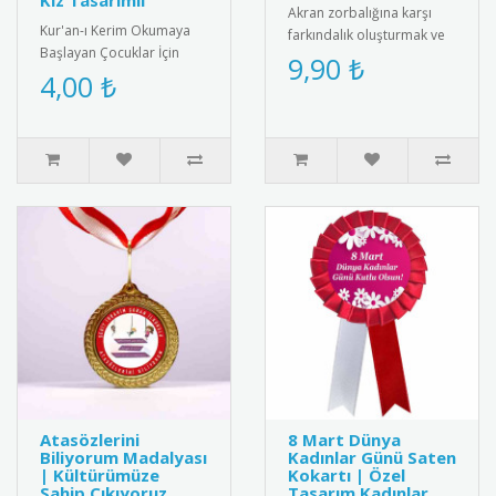
Kız Tasarımlı
Akran zorbalığına karşı
Kur'an-ı Kerim Okumaya
farkındalık oluşturmak ve
Başlayan Çocuklar İçin
barış elçisi öğrencileri
9,90 ₺
Anlamlı Bir Hediye: Sevimli
4,00 ₺
ödüllendirmek için tasarl..
Başörtülü Kız Tasarımlı Ku..
Atasözlerini
8 Mart Dünya
Biliyorum Madalyası
Kadınlar Günü Saten
| Kültürümüze
Kokartı | Özel
Sahip Çıkıyoruz
Tasarım Kadınlar