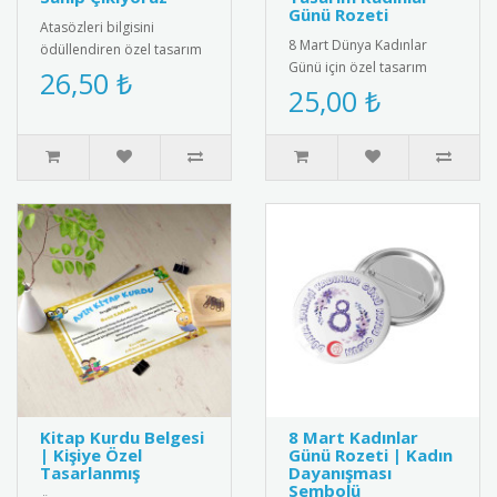
Günü Rozeti
Atasözleri bilgisini
8 Mart Dünya Kadınlar
ödüllendiren özel tasarım
Günü için özel tasarım
madalya. Türk kültürünü
26,50 ₺
saten kokart.Yüksek kaliteli
25,00 ₺
yaşatmak ve dil
kadife dokulu saten
becerilerini ..
kumaşt..
Kitap Kurdu Belgesi
8 Mart Kadınlar
| Kişiye Özel
Günü Rozeti | Kadın
Tasarlanmış
Dayanışması
Sembolü