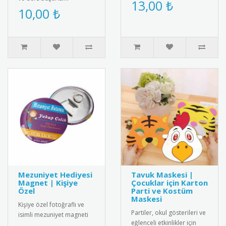
ekleyin, metin yazın ve
13,00 ₺
ödüllendirmek için
10,00 ₺
istediğiniz ölçüde kişiye
mükemmel bir seçenek!
özel magnet..
Üzerinde "G..
Mezuniyet Hediyesi
Tavuk Maskesi |
Magnet | Kişiye
Çocuklar için Karton
Özel
Parti ve Kostüm
Maskesi
Kişiye özel fotoğraflı ve
Partiler, okul gösterileri ve
isimli mezuniyet magneti
eğlenceli etkinlikler için
ile mezuniyet anını anlamlı