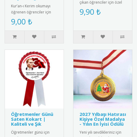
çıkan öğrenciler için özel
Kur’an-ı Kerim okumayı
tasarım rozet. Okulda
9,90 ₺
öğrenen öğrenciler için
olumlu davranışları pek..
anlamlı ve şık bir başarı
9,00 ₺
belgesi. Sınıf içi törenler..
Öğretmenler Günü
2027 Yılbaşı Hatırası
Saten Kokart |
Kişiye Özel Madalya
Kaliteli ve Şık
- Yılın En İyisi Ödülü
Öğretmenler günü için
Yeni yılı sevdikleriniz için