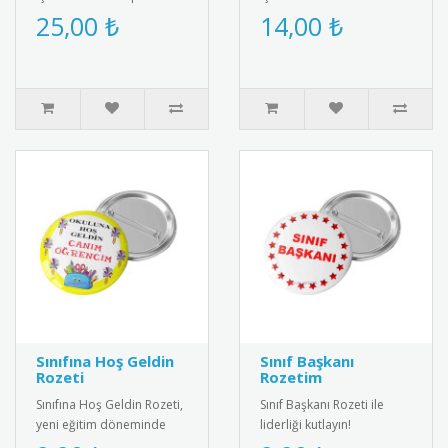
kurdeleli kokart. Yüksek
tasarlanmış bebek
25,00 ₺
14,00 ₺
kalite metal malzemeden..
magneti. Diş buğdayı
partileri ve öze..
Sınıfına Hoş Geldin
Sınıf Başkanı
Rozeti
Rozetim
Sınıfına Hoş Geldin Rozeti,
Sınıf Başkanı Rozeti ile
yeni eğitim döneminde
liderliği kutlayın!
öğrencileri motive eden
Öğrenciler için özel