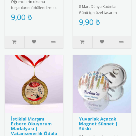
Öğrencilerin okuma
8 Mart Dünya Kadınlar
başarılarını ödüllendirmek
Günü için özel tasarım
için özel tasarlanmış kitap
9,00 ₺
rozet. Kadın dayanışmasını
9,90 ₺
kurdu belgeleri. Kişiye öz..
ve eşitliği simgeleyen şık
a..
İstiklal Marşını
Yuvarlak Açacak
Ezbere Okuyorum
Magnet Sünnet |
Madalyası |
Süslü
Vatanseverlik Ödülü