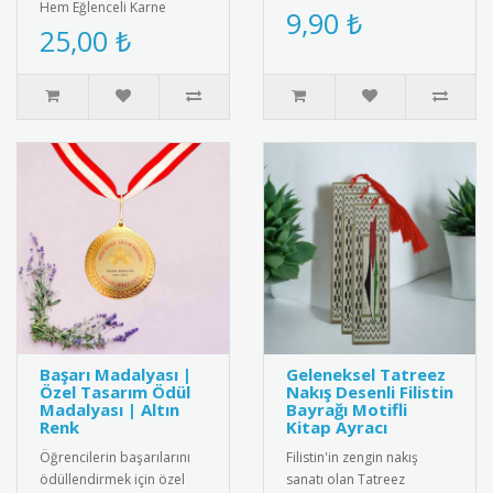
Hem Eğlenceli Karne
törenler için özel olarak
9,90 ₺
Hediyesi: Gülen Yüz
25,00 ₺
tasarlanmış metal saygı
Yumurtlayan Kalem ve
rozeti..
İnteraktif ..
Başarı Madalyası |
Geleneksel Tatreez
Özel Tasarım Ödül
Nakış Desenli Filistin
Madalyası | Altın
Bayrağı Motifli
Renk
Kitap Ayracı
Öğrencilerin başarılarını
Filistin'in zengin nakış
ödüllendirmek için özel
sanatı olan Tatreez