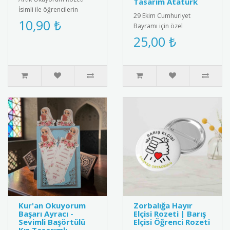
Tasarım Atatürk
İsimli ile öğrencilerin
29 Ekim Cumhuriyet
başarısını kişiselleştirin!
10,90 ₺
Bayramı için özel
Özel isim baskılı tasarımı..
tasarlanmış, kaliteli metal
25,00 ₺
ve emaye malzemeden
üretilmiş şık k..
Kur'an Okuyorum
Zorbalığa Hayır
Başarı Ayracı -
Elçisi Rozeti | Barış
Sevimli Başörtülü
Elçisi Öğrenci Rozeti