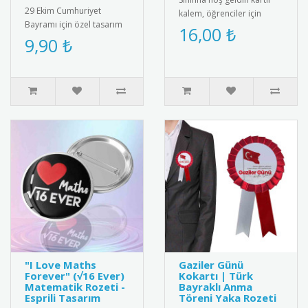
29 Ekim Cumhuriyet
kalem, öğrenciler için
Bayramı için özel tasarım
eğlenceli ve kullanışlı bir
16,00 ₺
metal rozet. Kaliteli metal
9,90 ₺
hediye. Her ürün bir k..
malzemeden üretilmiş,
Türk ..
"I Love Maths
Gaziler Günü
Forever" (√16 Ever)
Kokartı | Türk
Matematik Rozeti -
Bayraklı Anma
Esprili Tasarım
Töreni Yaka Rozeti