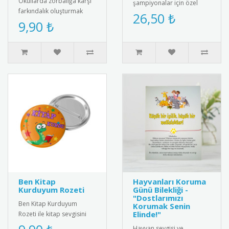
Okullarda zorbalığa karşı
şampiyonalar için özel
farkındalık oluşturmak
tasarım futbol madalyası.
26,50 ₺
amacıyla tasarlanmış
9,90 ₺
Kaliteli metal malzemeden
“Zorbalığa Hayır” temalı
üre..
rozet..
Ben Kitap
Hayvanları Koruma
Kurduyum Rozeti
Günü Bilekliği -
"Dostlarımızı
Ben Kitap Kurduyum
Korumak Senin
Elinde!"
Rozeti ile kitap sevgisini
teşvik edin! Öğrencilere ve
Hayvan sevgisi ve