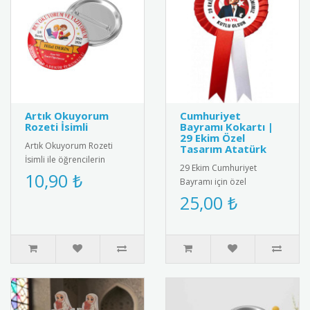
Artık Okuyorum
Cumhuriyet
Rozeti İsimli
Bayramı Kokartı |
29 Ekim Özel
Artık Okuyorum Rozeti
Tasarım Atatürk
İsimli ile öğrencilerin
29 Ekim Cumhuriyet
başarısını kişiselleştirin!
10,90 ₺
Bayramı için özel
Özel isim baskılı tasarımı..
tasarlanmış, kaliteli metal
25,00 ₺
ve emaye malzemeden
üretilmiş şık k..