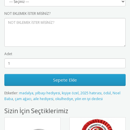
NOT EKLEMEK İSTER MİSİNİZ?
Adet
Sepete Ekle
Etiketler:
madalya
,
yılbaşı hediyesi
,
kişiye özel
,
2025 hatırası
,
ödül
,
Noel
Baba
,
çam ağacı
,
aile hediyesi
,
okulhediye
,
yılın en iyi dedesi
Sizin İçin Seçtiklerimiz