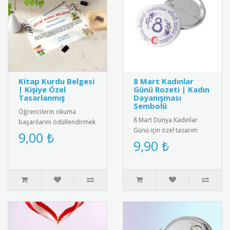
Kitap Kurdu Belgesi
8 Mart Kadınlar
| Kişiye Özel
Günü Rozeti | Kadın
Tasarlanmış
Dayanışması
Sembolü
Öğrencilerin okuma
8 Mart Dünya Kadınlar
başarılarını ödüllendirmek
Günü için özel tasarım
için özel tasarlanmış kitap
9,00 ₺
rozet. Kadın dayanışmasını
9,90 ₺
kurdu belgeleri. Kişiye öz..
ve eşitliği simgeleyen şık
a..