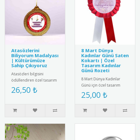
Atasözlerini
8 Mart Dünya
Biliyorum Madalyası
Kadınlar Günü Saten
| Kültürümüze
Kokartı | Özel
Sahip Çıkıyoruz
Tasarım Kadınlar
Günü Rozeti
Atasözleri bilgisini
8 Mart Dünya Kadınlar
ödüllendiren özel tasarım
Günü için özel tasarım
madalya. Türk kültürünü
26,50 ₺
saten kokart.Yüksek kaliteli
25,00 ₺
yaşatmak ve dil
kadife dokulu saten
becerilerini ..
kumaşt..