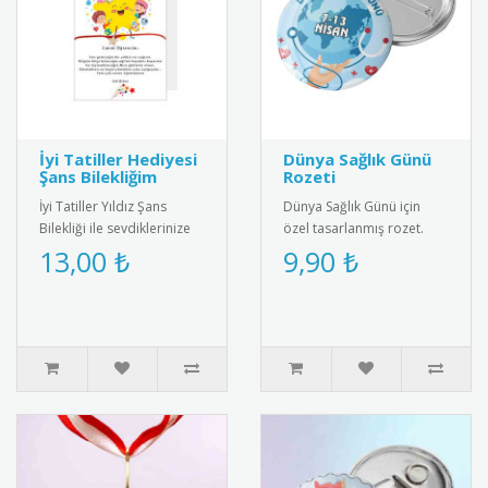
İyi Tatiller Hediyesi
Dünya Sağlık Günü
Şans Bilekliğim
Rozeti
İyi Tatiller Yıldız Şans
Dünya Sağlık Günü için
Bilekliği ile sevdiklerinize
özel tasarlanmış rozet.
özel bir hediye verin! Tatil
Sağlıklı yaşam bilincini
13,00 ₺
9,90 ₺
ruhunu yansıtan ş..
yaymak için ideal
aksesuar.R..