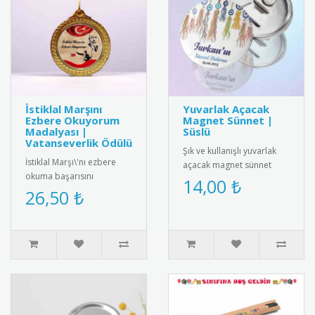
İstiklal Marşını
Yuvarlak Açacak
Ezbere Okuyorum
Magnet Sünnet |
Madalyası |
Süslü
Vatanseverlik Ödülü
Şık ve kullanışlı yuvarlak
İstiklal Marşı\'nı ezbere
açacak magnet sünnet
okuma başarısını
hediyesi. Yüksek kaliteli
14,00 ₺
ödüllendiren özel tasarım
26,50 ₺
mıknatıs ve paslanmaz
madalya. Milli
çeli..
değerlerimizi ya..