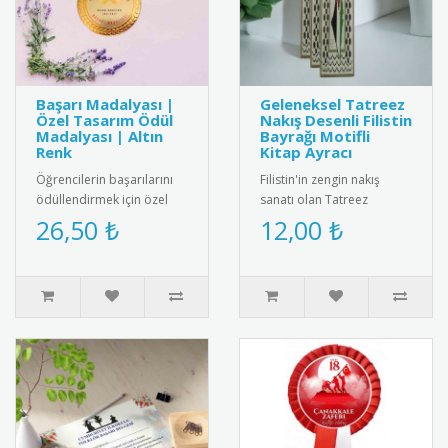
Başarı Madalyası |
Geleneksel Tatreez
Özel Tasarım Ödül
Nakış Desenli Filistin
Madalyası | Altın
Bayrağı Motifli
Renk
Kitap Ayracı
Öğrencilerin başarılarını
Filistin'in zengin nakış
ödüllendirmek için özel
sanatı olan Tatreez
tasarım altın renkli başarı
motiflerinin ve ulusal
26,50 ₺
12,00 ₺
madalyası. Kaliteli me..
kimliğin sembolü Filistin
Bayrağ..