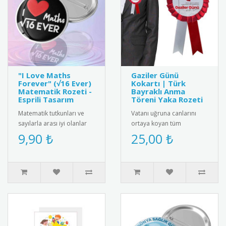
"I Love Maths
Gaziler Günü
Forever" (√16 Ever)
Kokartı | Türk
Matematik Rozeti -
Bayraklı Anma
Esprili Tasarım
Töreni Yaka Rozeti
Matematik tutkunları ve
Vatanı uğruna canlarını
sayılarla arası iyi olanlar
ortaya koyan tüm
için harika bir kelime
gazilerimizin Gaziler Günü
9,90 ₺
25,00 ₺
oyunu içeren "I ❤️ Maths ..
Kutlu Olsun" mesajı ve
dalgalana..