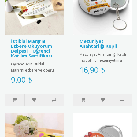
İstiklal Marşı’nı
Mezuniyet
Ezbere Okuyorum
Anahtarlığı Kepli
Belgesi | Öğrenci
Mezuniyet Anahtarlığı Kepli
Katılım Sertifikası
modeli ile mezuniyetinizi
Öğrencilerin İstiklal
unutulmaz kılın! Şık
16,90 ₺
Marşı’nı ezbere ve doğru
tasarımıyla yıllarca sakl..
şekilde okumalarını teşvik
9,00 ₺
etmek amacıyla hazırlanan
..