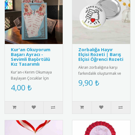
Kur'an Okuyorum
Zorbalığa Hayır
Başarı Ayracı -
Elçisi Rozeti | Barış
Sevimli Başörtülü
Elçisi Öğrenci Rozeti
Kız Tasarımlı
Akran zorbalığına karşı
Kur'an-ı Kerim Okumaya
farkındalık oluşturmak ve
Başlayan Çocuklar İçin
barış elçisi öğrencileri
9,90 ₺
Anlamlı Bir Hediye: Sevimli
4,00 ₺
ödüllendirmek için tasarl..
Başörtülü Kız Tasarımlı Ku..