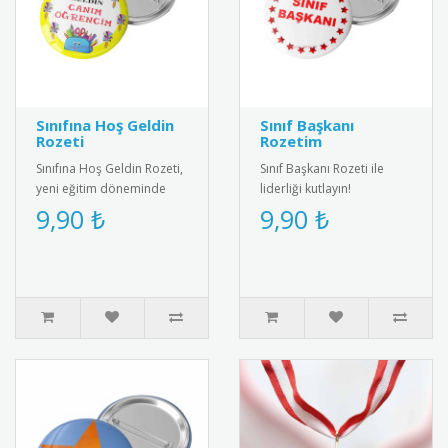
Sınıfına Hoş Geldin
Sınıf Başkanı
Rozeti
Rozetim
Sınıfına Hoş Geldin Rozeti,
Sınıf Başkanı Rozeti ile
yeni eğitim döneminde
liderliği kutlayın!
öğrencileri motive eden
Öğrenciler için özel
9,90 ₺
9,90 ₺
özel bir karşılama rozetid..
tasarım, şık ve anlamlı bir
ödül.&..