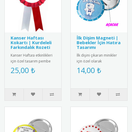
Kanser Haftası
İlk Dişim Magneti |
Kokartı | Kurdeleli
Bebekler İçin Hatıra
Farkındalık Rozeti
Tasarımı
Kanser Haftası etkinlikleri
İlk dişini çıkaran minikler
için özel tasarım pembe
için özel olarak
kurdeleli kokart. Yüksek
tasarlanmış bebek
25,00 ₺
14,00 ₺
kalite metal malzemeden..
magneti. Diş buğdayı
partileri ve öze..