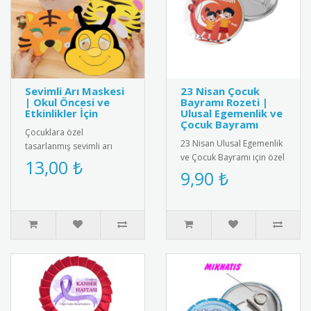
Sevimli Arı Maskesi
23 Nisan Çocuk
| Okul Öncesi ve
Bayramı Rozeti |
Etkinlikler İçin
Ulusal Egemenlik ve
Çocuk Bayramı
Çocuklara özel
23 Nisan Ulusal Egemenlik
tasarlanmış sevimli arı
ve Çocuk Bayramı için özel
maskesi; okul öncesi
13,00 ₺
tasarlanmış rozet.
9,90 ₺
eğitim, tiyatro oyunları,
Çocuklar için şık ve
temsiller ve e..
anlamlı..