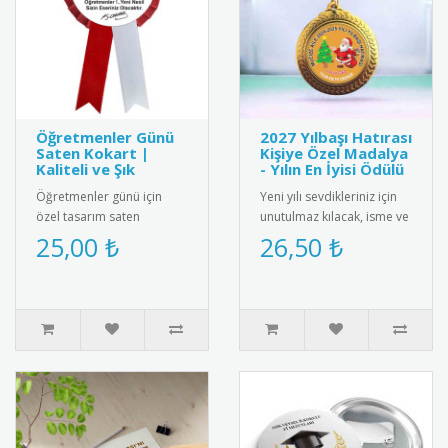
Öğretmenler Günü
2027 Yılbaşı Hatırası
Saten Kokart |
Kişiye Özel Madalya
Kaliteli ve Şık
- Yılın En İyisi Ödülü
Öğretmenler günü için
Yeni yılı sevdikleriniz için
özel tasarım saten
unutulmaz kılacak, isme ve
kokart."24 Kasım
aileye özel olarak
25,00 ₺
26,50 ₺
Öğretmenler Günü" yazılı
tasarlanan "2025 Yılbaşı ..
şık tasarımı ile ..