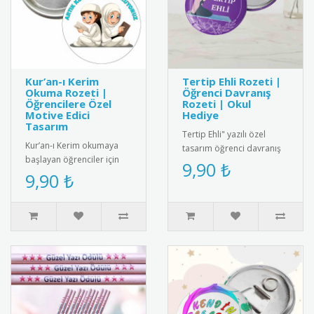
Kur’an-ı Kerim
Tertip Ehli Rozeti |
Okuma Rozeti |
Öğrenci Davranış
Öğrencilere Özel
Rozeti | Okul
Motive Edici
Hediye
Tasarım
Tertip Ehli" yazılı özel
Kur’an-ı Kerim okumaya
tasarım öğrenci davranış
başlayan öğrenciler için
rozeti. Örnek öğrencileri
9,90 ₺
özel olarak tasarlanmış bu
9,90 ₺
ödüllendirmek için ideal..
rozet, eğitim sürecini de..