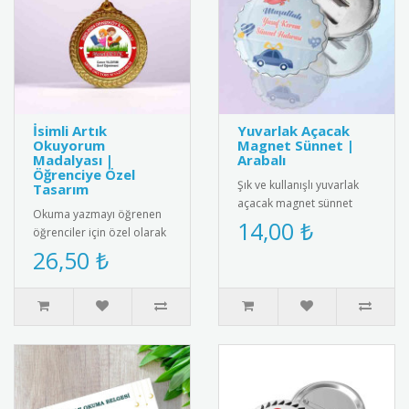
İsimli Artık
Yuvarlak Açacak
Okuyorum
Magnet Sünnet |
Madalyası |
Arabalı
Öğrenciye Özel
Şık ve kullanışlı yuvarlak
Tasarım
açacak magnet sünnet
Okuma yazmayı öğrenen
hediyesi. Yüksek kaliteli
14,00 ₺
öğrenciler için özel olarak
mıknatıs ve paslanmaz
hazırlanan isimli artık
26,50 ₺
çeli..
okuyorum madalyası.
Öğrenc..