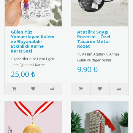
Gülen Yüz
Atatürk Saygı
Yumurtlayan Kalem
Rozetim | Özel
ve Boyanabilir
Tasarım Metal
Etkinlikli Karne
Rozet
Kartı Seti
10 Kasım Atatürk'ü Anma
Öğrencilerinize Hem Eğitici
Günü ve diğer resmi
Hem Eğlenceli Karne
törenler için özel olarak
9,90 ₺
Hediyesi: Gülen Yüz
25,00 ₺
tasarlanmış metal saygı
Yumurtlayan Kalem ve
rozeti..
İnteraktif ..