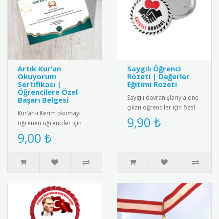
Artık Kur’an
Saygılı Öğrenci
Okuyorum
Rozeti | Değerler
Sertifikası |
Eğitimi Rozeti
Öğrencilere Özel
Saygılı davranışlarıyla öne
Başarı Belgesi
çıkan öğrenciler için özel
Kur’an-ı Kerim okumayı
tasarım rozet. Okulda
9,90 ₺
öğrenen öğrenciler için
olumlu davranışları pek..
anlamlı ve şık bir başarı
9,00 ₺
belgesi. Sınıf içi törenler..