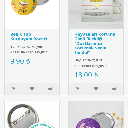
Ben Kitap
Hayvanları Koruma
Kurduyum Rozeti
Günü Bilekliği -
"Dostlarımızı
Ben Kitap Kurduyum
Korumak Senin
Elinde!"
Rozeti ile kitap sevgisini
teşvik edin! Öğrencilere ve
9,90 ₺
Hayvan sevgisi ve
kitap tutkunlarına özel ta..
merhamet duygusunu
pekiştirmek için
13,00 ₺
tasarlanmış özel bir
hediye kartı ve bileklik ..