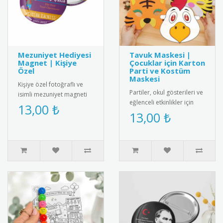
Mezuniyet Hediyesi
Tavuk Maskesi |
Magnet | Kişiye
Çocuklar için Karton
Özel
Parti ve Kostüm
Maskesi
Kişiye özel fotoğraflı ve
Partiler, okul gösterileri ve
isimli mezuniyet magneti
eğlenceli etkinlikler için
ile mezuniyet anını anlamlı
13,00 ₺
tasarlanmış sevimli tavuk
13,00 ₺
bir hediyeyle ölümsüz..
maskesi! Çocuklar..