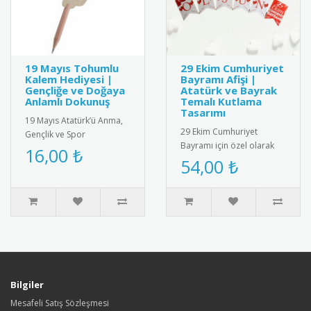
19 Mayıs Tohumlu
29 Ekim Cumhuriyet
Kalem Hediyesi |
Bayramı Afişi |
Gençliğe ve Doğaya
Atatürk ve Bayrak
Anlamlı Dokunuş
Temalı Kutlama
Tasarımı
19 Mayıs Atatürk’ü Anma,
29 Ekim Cumhuriyet
Gençlik ve Spor
Bayramı için özel olarak
Bayramı’na özel olarak
16,00 ₺
tasarlanmış afiş. Türk
54,00 ₺
tasarlanmış tohumlu
bayrağı ve Atatürk
kalem hediyesi. ..
silüetiyle süs..
Bilgiler
Mesafeli Satış Sözleşmesi