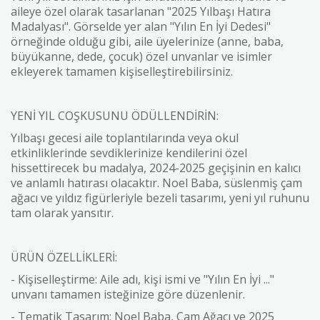
aileye özel olarak tasarlanan "2025 Yılbaşı Hatıra
Madalyası". Görselde yer alan "Yılın En İyi Dedesi"
örneğinde olduğu gibi, aile üyelerinize (anne, baba,
büyükanne, dede, çocuk) özel unvanlar ve isimler
ekleyerek tamamen kişiselleştirebilirsiniz.
YENİ YIL COŞKUSUNU ÖDÜLLENDİRİN:
Yılbaşı gecesi aile toplantılarında veya okul
etkinliklerinde sevdiklerinize kendilerini özel
hissettirecek bu madalya, 2024-2025 geçişinin en kalıcı
ve anlamlı hatırası olacaktır. Noel Baba, süslenmiş çam
ağacı ve yıldız figürleriyle bezeli tasarımı, yeni yıl ruhunu
tam olarak yansıtır.
ÜRÜN ÖZELLİKLERİ:
- Kişiselleştirme: Aile adı, kişi ismi ve "Yılın En İyi ..."
unvanı tamamen isteğinize göre düzenlenir.
- Tematik Tasarım: Noel Baba, Çam Ağacı ve 2025