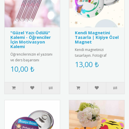
"Güzel Yazı Ödülü"
Kendi Magnetini
Kalemi - Öğrenciler
Tasarla | Kişiye Özel
İçin Motivasyon
Magnet
Kalemi
Kendi magnetinizi
Öğrencilerinizin el yazısını
tasarlayın. Fotoğraf
ve ders başarısını
ekleyin, metin yazın ve
13,00 ₺
ödüllendirmek için
10,00 ₺
istediğiniz ölçüde kişiye
mükemmel bir seçenek!
özel magnet..
Üzerinde "G..