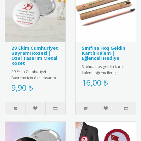
29 Ekim Cumhuriyet
Sınıfına Hoş Geldin
Bayramı Rozeti |
Kartlı Kalem |
Özel Tasarım Metal
Eğlenceli Hediye
Rozet
Sınıfına hoş geldin kartlı
29 Ekim Cumhuriyet
kalem, öğrenciler için
Bayramı için özel tasarım
eğlenceli ve kullanışlı bir
16,00 ₺
metal rozet. Kaliteli metal
9,90 ₺
hediye. Her ürün bir k..
malzemeden üretilmiş,
Türk ..