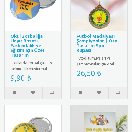
Okul Zorbalığa
Futbol Madalyası
Hayır Rozeti |
Şampiyonlar | Özel
Farkındalık ve
Tasarım Spor
Eğitim İçin Özel
Kupası
Tasarım
Futbol turnuvaları ve
Okullarda zorbalığa karşı
şampiyonalar için özel
farkındalık oluşturmak
tasarım futbol madalyası.
26,50 ₺
amacıyla tasarlanmış
9,90 ₺
Kaliteli metal malzemeden
“Zorbalığa Hayır” temalı
üre..
rozet..