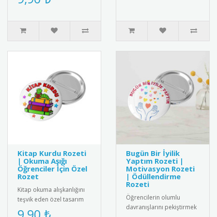
Yüksek kaliteli me..
Kitap Kurdu Rozeti
Bugün Bir İyilik
| Okuma Aşığı
Yaptım Rozeti |
Öğrenciler İçin Özel
Motivasyon Rozeti
Rozet
| Ödüllendirme
Rozeti
Kitap okuma alışkanlığını
Öğrencilerin olumlu
teşvik eden özel tasarım
davranışlarını pekiştirmek
rozet. Okuma sevgisini
9,90 ₺
için tasarlanmış "Bugün Bir