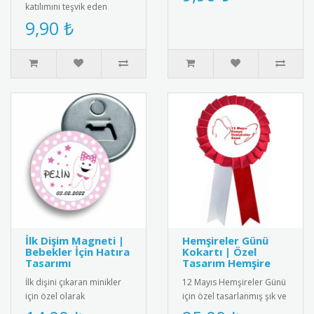
yaymak için ideal
katılımını teşvik eden
aksesuar.R..
"Parmağını Kaldırıp Söz
9,90 ₺
İstediğin İçin Aferin" yazılı
moti..
İlk Dişim Magneti |
Hemşireler Günü
Bebekler İçin Hatıra
Kokartı | Özel
Tasarımı
Tasarım Hemşire
İlk dişini çıkaran minikler
12 Mayıs Hemşireler Günü
için özel olarak
için özel tasarlanmış şık ve
tasarlanmış bebek
kaliteli kokart. Sağlık