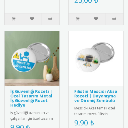
25,00 ₺
saten kokart. Milli değer..
partileri ve öze..
İş Güvenliği Rozeti |
Filistin Mescidi Aksa
Özel Tasarım Metal
Rozeti | Dayanışma
İş Güvenliği Rozet
ve Direniş Sembolü
Hediye
Mescid-i Aksa temalı özel
İş güvenliği uzmanları ve
tasarım rozet. Filistin
çalışanlar için özel tasarım
dayanışmasını simgeleyen
9,90 ₺
metal iş güvenliği rozeti.
9,90 ₺
şık ve anlamlı bir aksesu..