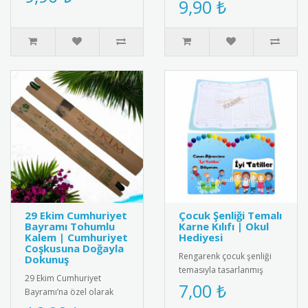
9,90 ₺
yansıtan şık ve anlamlı bi..
İyilik Yaptım" yazılı öze..
29 Ekim Cumhuriyet
Çocuk Şenliği Temalı
Bayramı Tohumlu
Karne Kılıfı | Okul
Kalem | Cumhuriyet
Hediyesi
Coşkusuna Doğayla
Rengarenk çocuk şenliği
Dokunuş
temasıyla tasarlanmış
29 Ekim Cumhuriyet
karne kılıfı. Dayanıklı ve
7,00 ₺
Bayramı’na özel olarak
kaliteli malzemeden
tasarlanmış tohumlu