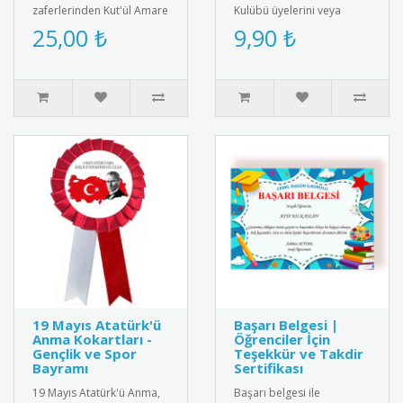
zaferlerinden Kut'ül Amare
Kulübü üyelerini veya
muharebesinin anısına
değerler eğitiminde
25,00 ₺
9,90 ₺
özel tasarlanmış kokart.
başarılı olan öğrencileri
Yükse..
ödüllendirm..
19 Mayıs Atatürk'ü
Başarı Belgesi |
Anma Kokartları -
Öğrenciler İçin
Gençlik ve Spor
Teşekkür ve Takdir
Bayramı
Sertifikası
19 Mayıs Atatürk'ü Anma,
Başarı belgesi ile