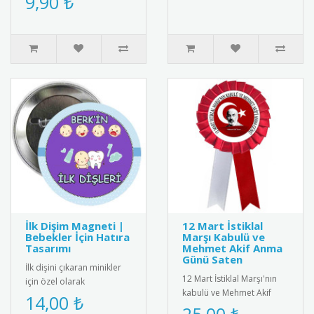
9,90 ₺
başarıyla kalkanlar için
tasarlanmı..
İlk Dişim Magneti |
12 Mart İstiklal
Bebekler İçin Hatıra
Marşı Kabulü ve
Tasarımı
Mehmet Akif Anma
Günü Saten
İlk dişini çıkaran minikler
12 Mart İstiklal Marşı'nın
için özel olarak
kabulü ve Mehmet Akif
tasarlanmış bebek
14,00 ₺
Ersoy\'u anma gününe özel
magneti. Diş buğdayı