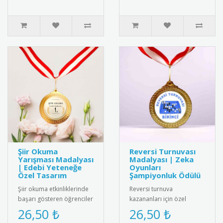
Dayanıkl..
Şiir Okuma
Reversi Turnuvası
Yarışması Madalyası
Madalyası | Zeka
| Edebi Yeteneğe
Oyunları
Özel Tasarım
Şampiyonluk Ödülü
Şiir okuma etkinliklerinde
Reversi turnuva
başarı gösteren öğrenciler
kazananları için özel
için özel olarak
tasarım madalya. Strateji
26,50 ₺
26,50 ₺
tasarlanmış madalya.
ve zeka oyunları başarısını