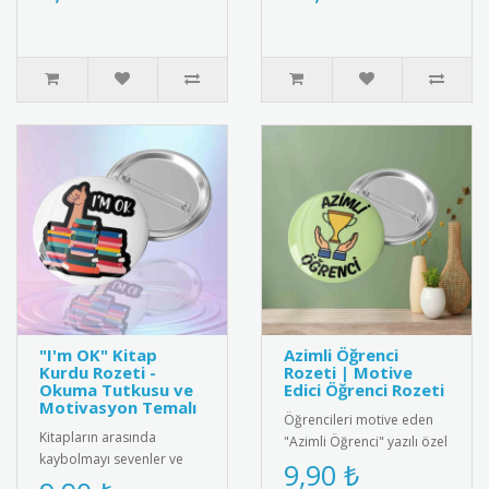
bileklik ..
"I'm OK" Kitap
Azimli Öğrenci
Kurdu Rozeti -
Rozeti | Motive
Okuma Tutkusu ve
Edici Öğrenci Rozeti
Motivasyon Temalı
Öğrencileri motive eden
Kitapların arasında
"Azimli Öğrenci" yazılı özel
kaybolmayı sevenler ve
tasarım rozet. Kaliteli
9,90 ₺
ders yükünün altından
metal malzemeden üretil..