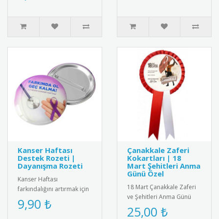
çeli..
Kanser Haftası
Çanakkale Zaferi
Destek Rozeti |
Kokartları | 18
Dayanışma Rozeti
Mart Şehitleri Anma
Günü Özel
Kanser Haftası
18 Mart Çanakkale Zaferi
farkındalığını artırmak için
ve Şehitleri Anma Günü
özel tasarlanmış pembe
9,90 ₺
için özel tasarlanmış
25,00 ₺
kurdeleli destek rozeti.
kaliteli kokart seti.
Yüksek k..