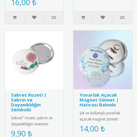
16,00 ₺
üretilm..
kalem. Kalemin arka
kısmında yer alan ..
Sabret Rozeti |
Yuvarlak Açacak
Sabrın ve
Magnet Sünnet |
Dayanıklılığın
Hatırası Balonlu
Sembolü
Şık ve kullanışlı yuvarlak
Sabret" rozeti, sabrın ve
açacak magnet sünnet
dayanıklılığın önemini
hediyesi. Yüksek kaliteli
14,00 ₺
vurgulayan şık bir tasarım.
9,90 ₺
mıknatıs ve paslanmaz
Hem kendiniz hem de sev..