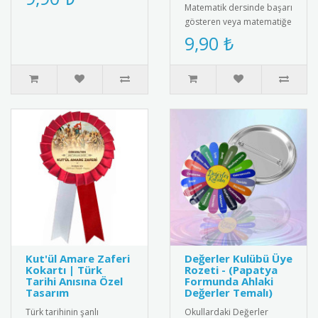
Kiyafetlerinize sik bir
Matematik dersinde başarı
dokunus ..
gösteren veya matematiğe
ilgi duyan öğrencileri
9,90 ₺
motive etmenin en
eğlencel..
Kut'ül Amare Zaferi
Değerler Kulübü Üye
Kokartı | Türk
Rozeti - (Papatya
Tarihi Anısına Özel
Formunda Ahlaki
Tasarım
Değerler Temalı)
Türk tarihinin şanlı
Okullardaki Değerler