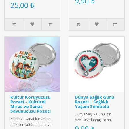
9,90 ₺
için özel tasarım kokart
25,00 ₺
teşvik etmek amacıyla
seti. Yüksek kaliteli meta..
kulla..
Kültür Koruyucusu
Dünya Sağlık Günü
Rozeti - Kültürel
Rozeti | Sağlıklı
Miras ve Sanat
Yaşam Sembolü
Savunucusu Rozeti
Dünya Sağlık Günü için
Kültür ve sanat kurumları,
özel tasarlanmış rozet.
müzeler, kütüphaneler ve
Sağlıklı yaşam bilincini
9,90 ₺