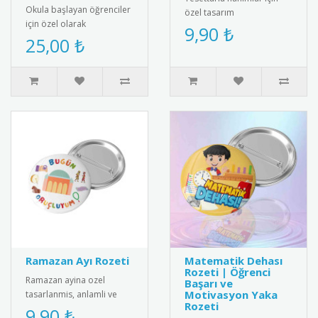
Okula başlayan öğrenciler
özel tasarım
için özel olarak
"Tesettürümle Değerliyim"
9,90 ₺
tasarlanmış konuşma
25,00 ₺
rozeti. Yüksek kaliteli metal
balonu. Anaokulu, ilkokul
malzem..
1. sınıf ve..
Ramazan Ayı Rozeti
Matematik Dehası
Rozeti | Öğrenci
Ramazan ayina ozel
Başarı ve
Motivasyon Yaka
tasarlanmis, anlamli ve
Rozeti
estetik rozeti kesfedin.
9,90 ₺