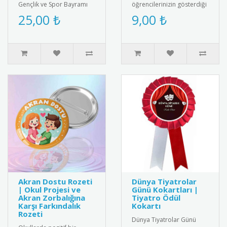
Gençlik ve Spor Bayramı
öğrencilerinizin gösterdiği
için özel tasarım kokart
gayreti ve başarıyı
25,00 ₺
9,00 ₺
seti. Yüksek kaliteli meta..
ödüllendirin. Eğitimde
motivasyon..
Akran Dostu Rozeti
Dünya Tiyatrolar
| Okul Projesi ve
Günü Kokartları |
Akran Zorbalığına
Tiyatro Ödül
Karşı Farkındalık
Kokartı
Rozeti
Dünya Tiyatrolar Günü