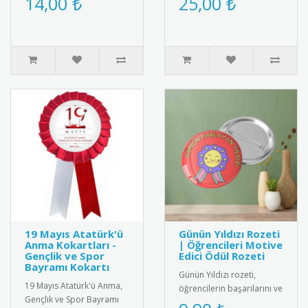
14,00 ₺
25,00 ₺
magneti. Diş buğdayı
çalışanlarını onurland..
partileri ve öze..
19 Mayıs Atatürk'ü
Günün Yıldızı Rozeti
Anma Kokartları -
| Öğrencileri Motive
Gençlik ve Spor
Edici Ödül Rozeti
Bayramı Kokartı
Günün Yıldızı rozeti,
19 Mayıs Atatürk'ü Anma,
öğrencilerin başarılarını ve
Gençlik ve Spor Bayramı
olumlu davranışlarını