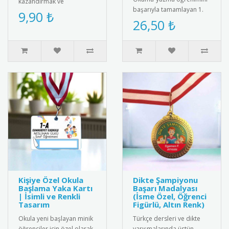
kazandırmak ve
başarıyla tamamlayan 1.
öğrencilerinizi motive
9,90 ₺
sınıf öğrencilerini tebrik
26,50 ₺
etmek için harika bir yol!
etmek için tasarlanmış
Sevimli ..
öze..
Kişiye Özel Okula
Dikte Şampiyonu
Başlama Yaka Kartı
Başarı Madalyası
| İsimli ve Renkli
(İsme Özel, Öğrenci
Tasarım
Figürlü, Altın Renk)
Okula yeni başlayan minik
Türkçe dersleri ve dikte
öğrenciler için özel olarak
yarışmalarında üstün