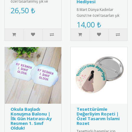
Hediyesi
özel tasarlanmış şık ve
sevimli anasınıfı mezuniyet
26,50 ₺
8 Mart Dünya Kadınlar
madalyası. Kaliteli me..
Günü\'ne özel tasarlan şık
ve anlamlı hatıra magnet.
14,00 ₺
yüksek kalite manyetik ma..
Okula Başladı
Tesettürümle
Konuşma Balonu |
Değerliyim Rozeti |
İlk Gün Hatırası-Ay
Özel Tasarım İslami
Resmen 1. Sınıf
Rozet
Olduk!
Tesettürlü hanımlar için