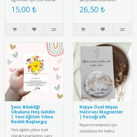
hazırlanan isimli yaka
başarı gösteren
15,00 ₺
26,50 ₺
kartları ile okula başl..
öğrencilere özel,
kişiselleştirilmiş m..
Şans Bilekliği
Kişiye Özel Nişan
Okuluna Hoş Geldin
Hatırası Magnetler
| Yeni Eğitim Yılına
| Fotoğraflı
Renkli Başlangıç
Nişan törenleriniz için
Yeni eğitim yılına özel
unutulmaz bir hatıra
olarak tasarlanmış şans