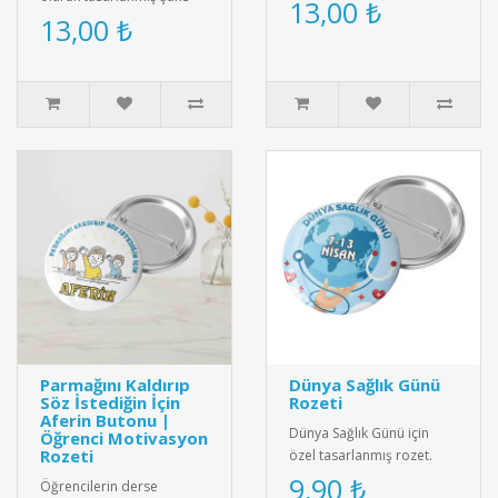
olacak buzdolabı
13,00 ₺
bilekliği. Renkli ip yapısı ve
13,00 ₺
magnetleri kişiye özel
zarif boncuk detayıyl..
olarak tasarlan..
Parmağını Kaldırıp
Dünya Sağlık Günü
Söz İstediğin İçin
Rozeti
Aferin Butonu |
Dünya Sağlık Günü için
Öğrenci Motivasyon
Rozeti
özel tasarlanmış rozet.
Sağlıklı yaşam bilincini
9,90 ₺
Öğrencilerin derse