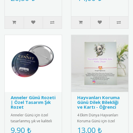
alışkanlığını teşvik etmek
ferforje süslemelerinde
için idea..
kul..
Anneler Günü Rozeti
Hayvanları Koruma
| Özel Tasarım Şık
Günü Dilek Bilekliği
Rozet
ve Kartı - Öğrenci
Anneler Günü için özel
4 Ekim Dünya Hayvanları
tasarlanmış şık ve kaliteli
Koruma Günü için özel
rozet. 2025 yılına özel
olarak hazırlanan bu
9,90 ₺
13,00 ₺
desen ve renklerle üretil..
anlamlı hediye kartı ve