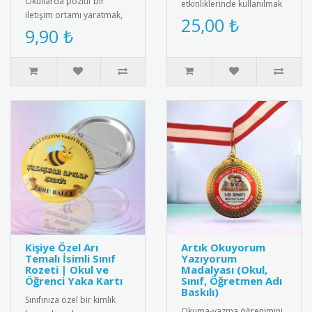
Okullarda pozitif bir
etkinliklerinde kullanılmak
iletişim ortamı yaratmak,
üzere özel tasarım tiyatro
25,00 ₺
arkadaşlık bağlarını
9,90 ₺
kokartları. Bu şık koka..
güçlendirmek ve akran
zorbalığı..
Kişiye Özel Arı
Artık Okuyorum
Temalı İsimli Sınıf
Yazıyorum
Rozeti | Okul ve
Madalyası (Okul,
Öğrenci Yaka Kartı
Sınıf, Öğretmen Adı
Baskılı)
Sınıfınıza özel bir kimlik
Okuma-yazma öğrenimini