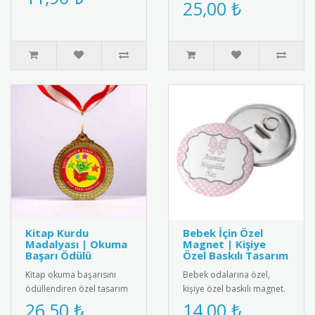
şık ve özel tasarım "Okula
25,00 ₺
Okuyorum" rozetleri ile bu
Başladım" kokartı. Kalite..
önem..
Kitap Kurdu
Bebek İçin Özel
Madalyası | Okuma
Magnet | Kişiye
Başarı Ödülü
Özel Baskılı Tasarım
Kitap okuma başarısını
Bebek odalarına özel,
ödüllendiren özel tasarım
kişiye özel baskılı magnet.
madalya. Okuma
Buzdolabı, dolap ya da
26,50 ₺
14,00 ₺