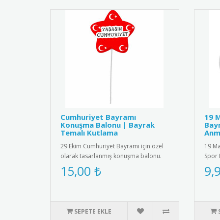
Cumhuriyet Bayramı
19 M
Konuşma Balonu | Bayrak
Bayr
Temalı Kutlama
Anm
29 Ekim Cumhuriyet Bayramı için özel
19 Ma
olarak tasarlanmış konuşma balonu.
Spor 
Üzerinde Türk bayrağı figürü..
kalite
15,00 ₺
9,
SEPETE EKLE