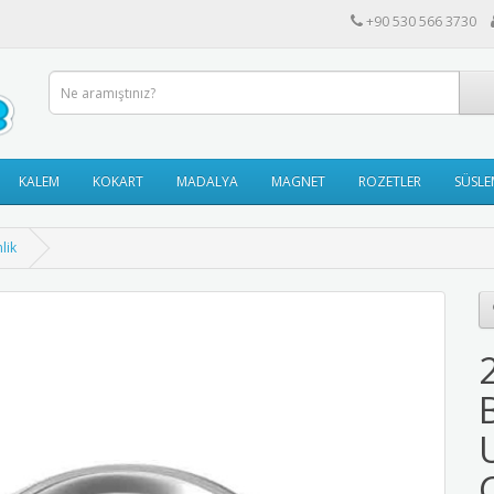
+90 530 566 3730
KALEM
KOKART
MADALYA
MAGNET
ROZETLER
SÜSLE
lik