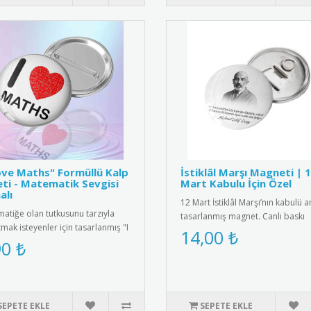
ove Maths" Formüllü Kalp
İstiklâl Marşı Magneti | 
ti - Matematik Sevgisi
Mart Kabulu İçin Özel
alı
12 Mart İstiklâl Marşı’nın kabulü a
atiğe olan tutkusunu tarzıyla
tasarlanmış magnet. Canlı baskı
tmak isteyenler için tasarlanmış "I
kalitesiyle fotoğraflı ya ..
14,00 ₺
Maths" metal yaka r..
90 ₺
SEPETE EKLE
SEPETE EKLE