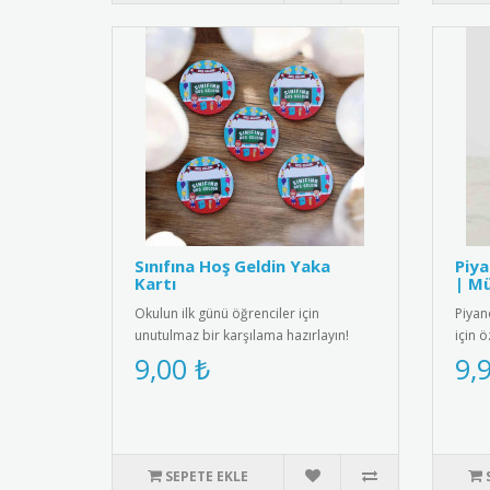
Sınıfına Hoş Geldin Yaka
Piya
Kartı
| Mü
Okulun ilk günü öğrenciler için
Piyano
unutulmaz bir karşılama hazırlayın!
için 
Sınıfına Hoş Geldin yaka kartlar..
Öğren
9,00 ₺
9,
SEPETE EKLE