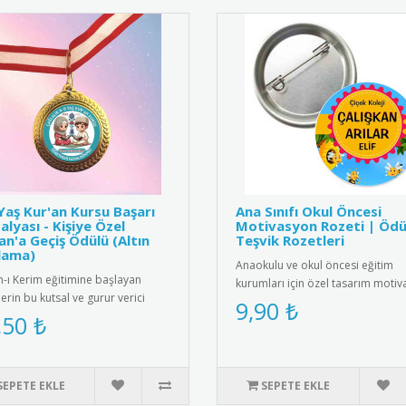
Yaş Kur'an Kursu Başarı
Ana Sınıfı Okul Öncesi
lyası - Kişiye Özel
Motivasyon Rozeti | Ödü
an'a Geçiş Ödülü (Altın
Teşvik Rozetleri
lama)
Anaokulu ve okul öncesi eğitim
n-ı Kerim eğitimine başlayan
kurumları için özel tasarım moti
erin bu kutsal ve gurur verici
rozetleri. Çocukları teşvik et..
9,90 ₺
sını taçlandırmak için ..
,50 ₺
SEPETE EKLE
SEPETE EKLE