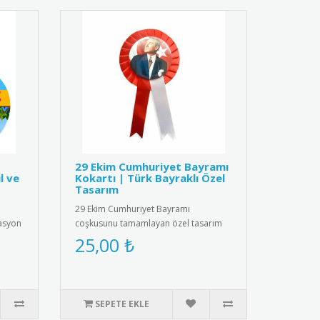
29 Ekim Cumhuriyet Bayramı
l ve
Kokartı | Türk Bayraklı Özel
Tasarım
29 Ekim Cumhuriyet Bayramı
vasyon
coşkusunu tamamlayan özel tasarım
kokart. Türk bayrağı ve "29 Ekim C..
25,00 ₺
SEPETE EKLE