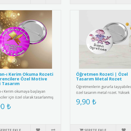
an-ı Kerim Okuma Rozeti
Öğretmen Rozeti | Özel
rencilere Özel Motive
Tasarım Metal Rozet
i Tasarım
Öğretmenlerin gururla taşıyabile
n-ı Kerim okumaya başlayan
özel tasarım metal rozet. Yüksek
ciler için özel olarak tasarlanmış
kaliteli metal malzemeden üret..
9,90 ₺
et, eğitim sürecini de..
90 ₺
SEPETE EKLE
SEPETE EKLE