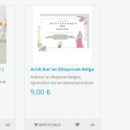
 |
Artık Kur'an Okuyorum Belge
Artık Kur'an Okuyorum Belgesi,
arak
öğrencilerin Kur'an okuma becerilerini
kutlayan anlamlı bir ödül belg..
9,00 ₺
SEPETE EKLE