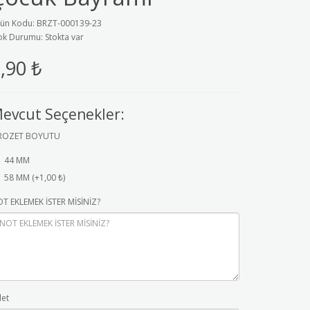
ün Kodu: BRZT-000139-23
ok Durumu: Stokta var
,90 ₺
evcut Seçenekler:
ROZET BOYUTU
44 MM
58 MM (+1,00 ₺)
T EKLEMEK İSTER MİSİNİZ?
et