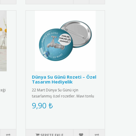
Dünya Su Günü Rozeti – Özel
Tasarım Hediyelik
ceği
22 Mart Dünya Su Günü için
tasarlanmış özel rozetler. Mavi tonlu
su damlası ve dünya ikonu ile çevre..
9,90 ₺
SEPETE EKLE