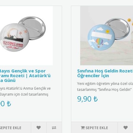
ayıs Gençlik ve Spor
Sınıfına Hoş Geldin Rozeti
amı Rozeti | Atatürk’ü
Öğrenciler İçin
a Günü
Yeni eğitim öğretim yılına özel ol
yıs Atatürk\'ü Anma Gençlik ve
tasarlanmış “Sınıfına Hoş Geldin”
Bayramı için özel tasarlanmış
rozetleri, minik öğrenciler..
9,90 ₺
li metal rozet. Türk ba..
90 ₺
SEPETE EKLE
SEPETE EKLE