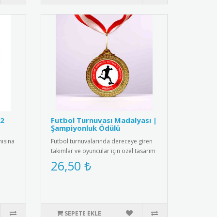
12
Futbol Turnuvası Madalyası |
Şampiyonluk Ödülü
nısına
Futbol turnuvalarında dereceye giren
takımlar ve oyuncular için özel tasarım
madalya. Spor başarısın..
26,50 ₺
SEPETE EKLE