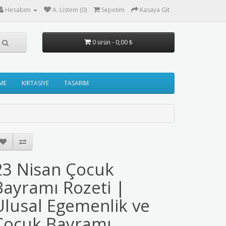
Hesabım
A. Listem (0)
Sepetim
Kasaya Git
0 ürün - 0,00 ₺
ME
KIRTASİYE
TASARIM
23 Nisan Çocuk
Bayramı Rozeti |
Ulusal Egemenlik ve
Çocuk Bayramı