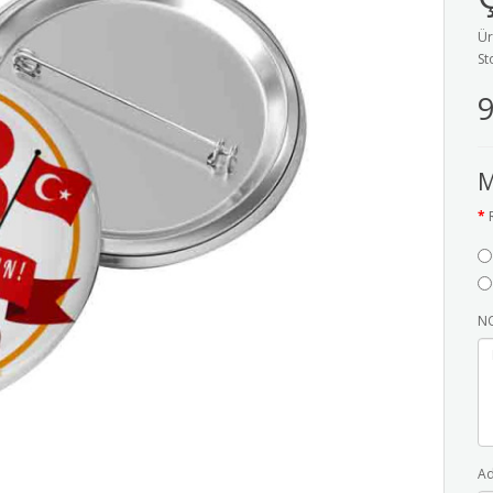
Ür
St
9
M
NO
Ad