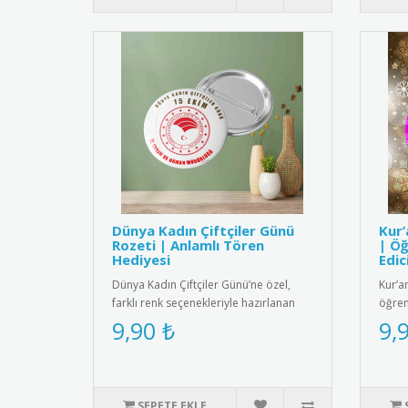
Dünya Kadın Çiftçiler Günü
Kur’
Rozeti | Anlamlı Tören
| Öğ
Hediyesi
Edic
Dünya Kadın Çiftçiler Günü’ne özel,
Kur’a
farklı renk seçenekleriyle hazırlanan
öğren
rozetiyle hem anlamlı hem ..
bu roz
9,90 ₺
9,
SEPETE EKLE