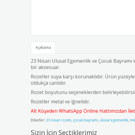
Açıklama
23 Nisan Ulusal Egemenlik ve Çocuk Bayramı içi
bir aksesuar.
Rozetler suya karşı korunaklıdır. Ürün yüzeyler
oldukça canlıdır.
Rozet boyutunu seçeneklerden belirleyebilirs
Rozetler metal ve iğnelidir.
Alt Köşeden WhatsApp Online Hattımızdan İleti
Etiketler:
23 nisan rozeti
,
çocuk bayramı
,
ulusal egemenlik
,
mi
Sizin İçin Seçtiklerimiz