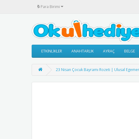
₺
Para Birimi
ETKİNLİKLER
ANAHTARLIK
AYRAÇ
BELGE
23 Nisan Çocuk Bayramı Rozeti | Ulusal Egemen