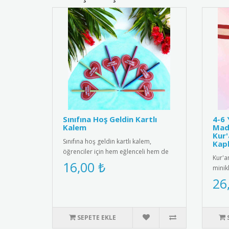
Sınıfına Hoş Geldin Kartlı
4-6 
Kalem
Mada
Kur'
Sınıfına hoş geldin kartlı kalem,
Kap
öğrenciler için hem eğlenceli hem de
Kur'a
kullanışlı bir hediye seçeneğ..
16,00 ₺
minikl
başarı
26
SEPETE EKLE