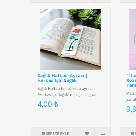
Sağlık Haftası Ayracı |
"I L
Herkes İçin Sağlık
Roze
Tem
Sağlık Haftası temalı kitap ayracı.
Matem
“Herkes İçin Sağlık” mesajını taşıyan
yansı
anlamlı ve farkındalık kaz..
4,00 ₺
Love 
9,
SEPETE EKLE