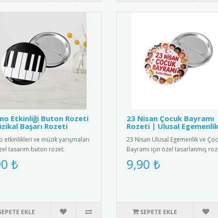
no Etkinliği Buton Rozeti
23 Nisan Çocuk Bayramı
zikal Başarı Rozeti
Rozeti | Ulusal Egemenli
 etkinlikleri ve müzik yarışmaları
23 Nisan Ulusal Egemenlik ve Ço
özel tasarım buton rozet.
Bayramı için özel tasarlanmış roz
cilerin müzik başarılar..
Çocuklar için şık ve anlamlı..
90 ₺
9,90 ₺
SEPETE EKLE
SEPETE EKLE