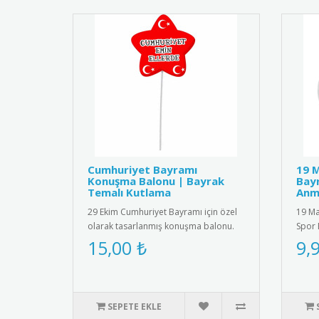
Cumhuriyet Bayramı
19 M
Konuşma Balonu | Bayrak
Bayr
Temalı Kutlama
Anm
29 Ekim Cumhuriyet Bayramı için özel
19 Ma
olarak tasarlanmış konuşma balonu.
Spor 
Üzerinde Türk bayrağı figürü..
kalite
15,00 ₺
9,
SEPETE EKLE