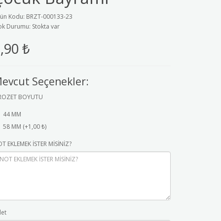
ün Kodu: BRZT-000133-23
ok Durumu: Stokta var
,90 ₺
evcut Seçenekler:
ROZET BOYUTU
44 MM
58 MM (+1,00 ₺)
T EKLEMEK İSTER MİSİNİZ?
et