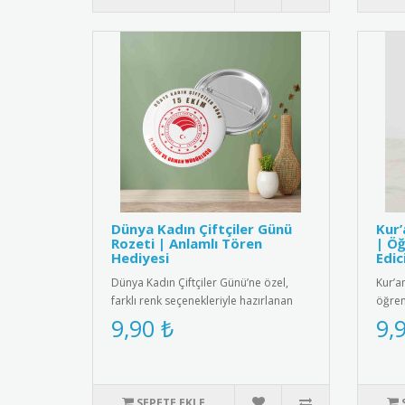
Dünya Kadın Çiftçiler Günü
Kur’
Rozeti | Anlamlı Tören
| Öğ
Hediyesi
Edic
Dünya Kadın Çiftçiler Günü’ne özel,
Kur’a
farklı renk seçenekleriyle hazırlanan
öğren
rozetiyle hem anlamlı hem ..
bu roz
9,90 ₺
9,
SEPETE EKLE