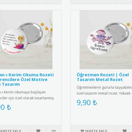
an-ı Kerim Okuma Rozeti
Öğretmen Rozeti | Özel
rencilere Özel Motive
Tasarım Metal Rozet
i Tasarım
Öğretmenlerin gururla taşıyabile
n-ı Kerim okumaya başlayan
özel tasarım metal rozet. Yüksek
ciler için özel olarak tasarlanmış
kaliteli metal malzemeden üret..
9,90 ₺
et, eğitim sürecini de..
90 ₺
SEPETE EKLE
SEPETE EKLE