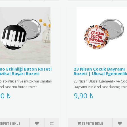
no Etkinliği Buton Rozeti
23 Nisan Çocuk Bayramı
zikal Başarı Rozeti
Rozeti | Ulusal Egemenli
 etkinlikleri ve müzik yarışmaları
23 Nisan Ulusal Egemenlik ve Ço
özel tasarım buton rozet.
Bayramı için özel tasarlanmış roz
cilerin müzik başarılar..
Çocuklar için şık ve anlamlı..
90 ₺
9,90 ₺
SEPETE EKLE
SEPETE EKLE