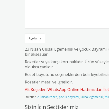
Açıklama
23 Nisan Ulusal Egemenlik ve Çocuk Bayramı içi
bir aksesuar.
Rozetler suya karşı korunaklıdır. Ürün yüzeyler
oldukça canlıdır.
Rozet boyutunu seçeneklerden belirleyebilirs
Rozetler metal ve iğnelidir.
Alt Köşeden WhatsApp Online Hattımızdan İleti
Etiketler:
23 nisan rozeti
,
çocuk bayramı
,
ulusal egemenlik
,
mi
Sizin İçin Seçtiklerimiz