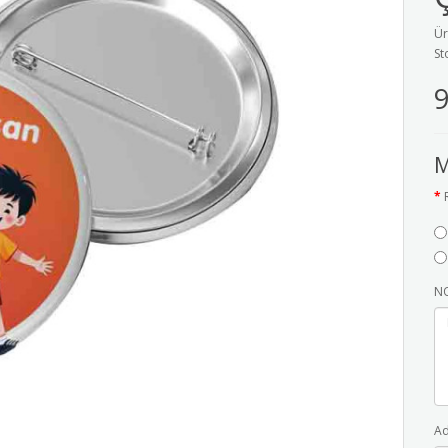
Ür
St
9
M
NO
Ad