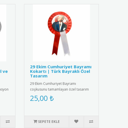
29 Ekim Cumhuriyet Bayramı
l ve
Kokartı | Türk Bayraklı Özel
Tasarım
29 Ekim Cumhuriyet Bayramı
vasyon
coşkusunu tamamlayan özel tasarım
kokart. Türk bayrağı ve "29 Ekim C..
25,00 ₺
SEPETE EKLE