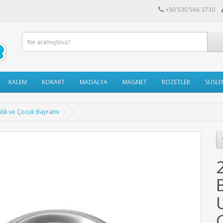
+90 530 566 3730
KALEM
KOKART
MADALYA
MAGNET
ROZETLER
SÜSLE
lik ve Çocuk Bayramı