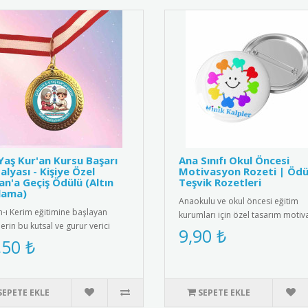
Yaş Kur'an Kursu Başarı
Ana Sınıfı Okul Öncesi
lyası - Kişiye Özel
Motivasyon Rozeti | Ödü
an'a Geçiş Ödülü (Altın
Teşvik Rozetleri
lama)
Anaokulu ve okul öncesi eğitim
n-ı Kerim eğitimine başlayan
kurumları için özel tasarım moti
erin bu kutsal ve gurur verici
rozetleri. Çocukları teşvik et..
9,90 ₺
sını taçlandırmak için ..
,50 ₺
SEPETE EKLE
SEPETE EKLE