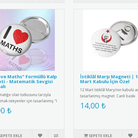
ove Maths" Formüllü Kalp
İstiklâl Marşı Magneti | 
ti - Matematik Sevgisi
Mart Kabulu İçin Özel
alı
12 Mart İstiklâl Marşı’nın kabulü a
atiğe olan tutkusunu tarzıyla
tasarlanmış magnet. Canlı baskı
tmak isteyenler için tasarlanmış "I
kalitesiyle fotoğraflı ya ..
14,00 ₺
Maths" metal yaka r..
90 ₺
SEPETE EKLE
SEPETE EKLE