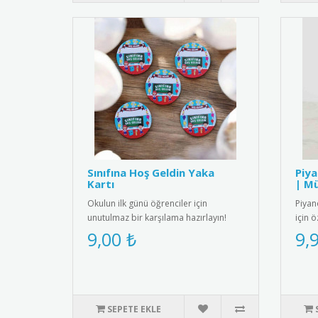
Sınıfına Hoş Geldin Yaka
Piya
Kartı
| Mü
Okulun ilk günü öğrenciler için
Piyano
unutulmaz bir karşılama hazırlayın!
için 
Sınıfına Hoş Geldin yaka kartlar..
Öğren
9,00 ₺
9,
SEPETE EKLE