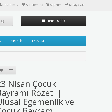
Hesabım
A. Listem (0)
Sepetim
Kasaya Git
0 ürün - 0,00 ₺
ME
KIRTASİYE
TASARIM
23 Nisan Çocuk
Bayramı Rozeti |
Ulusal Egemenlik ve
Çocuk Bayramı