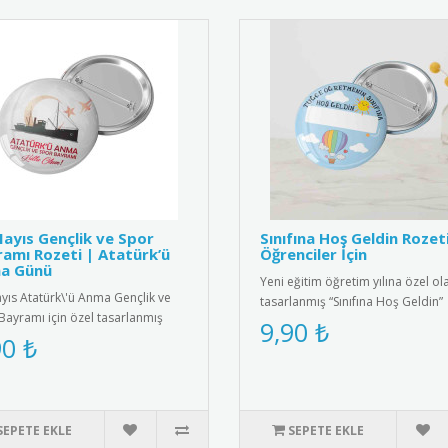
ayıs Gençlik ve Spor
Sınıfına Hoş Geldin Rozeti
amı Rozeti | Atatürk’ü
Öğrenciler İçin
a Günü
Yeni eğitim öğretim yılına özel ol
yıs Atatürk\'ü Anma Gençlik ve
tasarlanmış “Sınıfına Hoş Geldin”
Bayramı için özel tasarlanmış
rozetleri, minik öğrenciler..
9,90 ₺
li metal rozet. Türk ba..
90 ₺
SEPETE EKLE
SEPETE EKLE