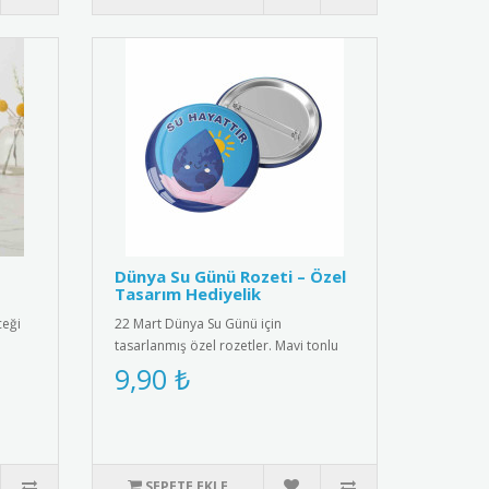
Dünya Su Günü Rozeti – Özel
Tasarım Hediyelik
ceği
22 Mart Dünya Su Günü için
tasarlanmış özel rozetler. Mavi tonlu
su damlası ve dünya ikonu ile çevre..
9,90 ₺
SEPETE EKLE