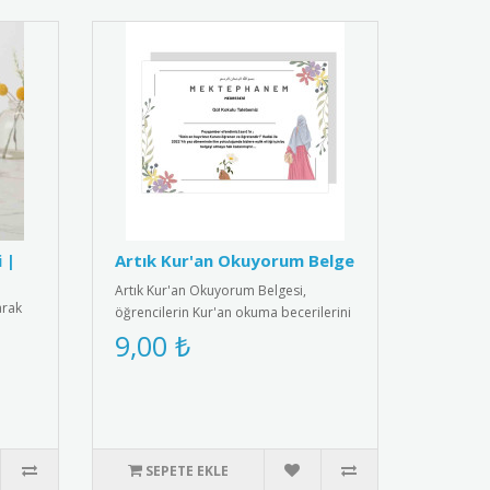
 |
Artık Kur'an Okuyorum Belge
Artık Kur'an Okuyorum Belgesi,
arak
öğrencilerin Kur'an okuma becerilerini
kutlayan anlamlı bir ödül belg..
9,00 ₺
SEPETE EKLE