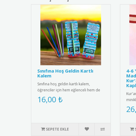
Sınıfına Hoş Geldin Kartlı
4-6 
Kalem
Mada
Kur'
Sınıfına hoş geldin kartlı kalem,
Kap
öğrenciler için hem eğlenceli hem de
Kur'a
kullanışlı bir hediye seçeneğ..
16,00 ₺
minikl
başarı
26
SEPETE EKLE