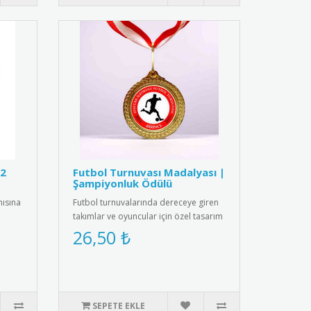
12
Futbol Turnuvası Madalyası |
Şampiyonluk Ödülü
nısına
Futbol turnuvalarında dereceye giren
takımlar ve oyuncular için özel tasarım
madalya. Spor başarısın..
26,50 ₺
SEPETE EKLE