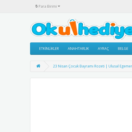
₺
Para Birimi
ETKİNLİKLER
ANAHTARLIK
AYRAÇ
BELGE
23 Nisan Çocuk Bayramı Rozeti | Ulusal Egemen