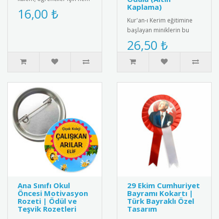
Kaplama)
eğlenceli hem de kullanışlı
16,00 ₺
bir hediye seçeneğ..
Kur'an-ı Kerim eğitimine
başlayan miniklerin bu
kutsal ve gurur verici
26,50 ₺
başarısını taçlandırmak
için ..
Ana Sınıfı Okul
29 Ekim Cumhuriyet
Öncesi Motivasyon
Bayramı Kokartı |
Rozeti | Ödül ve
Türk Bayraklı Özel
Teşvik Rozetleri
Tasarım