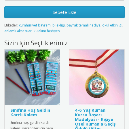
Sepete Ekle
Etiketler:
cumhuriyet bayramı bilekliği
,
bayrak temalı hediye
,
okul etkinliği
,
anlamlı aksesuar
,
29 ekim hediyesi
Sizin İçin Seçtiklerimiz
Sınıfına Hoş Geldin
4-6 Yaş Kur'an
Kartlı Kalem
Kursu Başarı
Madalyası - Kişiye
Sınıfına hoş geldin kartlı
Özel Kur'an'a Geçiş
Ödülü (Altın
kalem, öğrenciler için hem