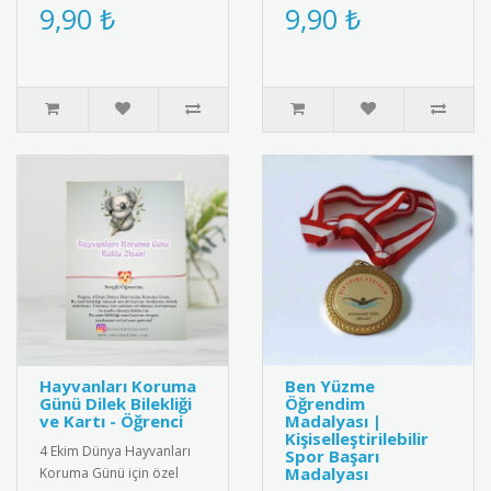
metal rozet. Yüksek kaliteli
rozetler. Mavi tonlu su
9,90 ₺
9,90 ₺
metal malzemeden üret..
damlası ve dünya ikonu ile
çevre..
Hayvanları Koruma
Ben Yüzme
Günü Dilek Bilekliği
Öğrendim
ve Kartı - Öğrenci
Madalyası |
Kişiselleştirilebilir
4 Ekim Dünya Hayvanları
Spor Başarı
Madalyası
Koruma Günü için özel