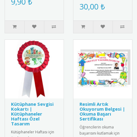
9,90 ₺
yansıtmanın en eğlenceli
30,00 ₺
rozeti. Öğrencilerin
yolu! Yüzlerce farklı yüz
motivasyonu..
ifadesi, el hare..
Kütüphane Sevgisi
Resimli Artık
Kokartı |
Okuyorum Belgesi |
Kütüphaneler
Okuma Başarı
Haftası Özel
Sertifikası
Tasarım
Öğrencilerin okuma
Kütüphaneler Haftası için
başarısını kutlamak için