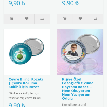
hediye arıyorsanız, bu özel
bilimleri derslerini daha
9,90 ₺
9,90 ₺
tasarım sınıf roze..
eğlenceli hale getirmek iç..
Çevre Bilinci Rozeti
Kişiye Özel
| Çevre Koruma
Fotoğraflı Okuma
Kulübü için Rozet
Bayramı Rozeti -
Hem Okuyorum
Okullar ve kulüpler için
Hem Yazıyorum
Ödülü
tasarlanmış çevre bilinci
rozetleri. Paslanmaz iğneli
9,90 ₺
İlkokul birinci sınıf