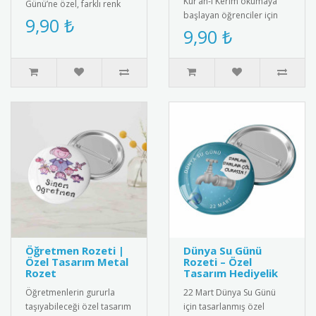
Kur’an-ı Kerim okumaya
Günü’ne özel, farklı renk
başlayan öğrenciler için
seçenekleriyle hazırlanan
9,90 ₺
özel olarak tasarlanmış bu
9,90 ₺
rozetiyle hem anlamlı hem
rozet, eğitim sürecini de..
..
Öğretmen Rozeti |
Dünya Su Günü
Özel Tasarım Metal
Rozeti – Özel
Rozet
Tasarım Hediyelik
Öğretmenlerin gururla
22 Mart Dünya Su Günü
taşıyabileceği özel tasarım
için tasarlanmış özel