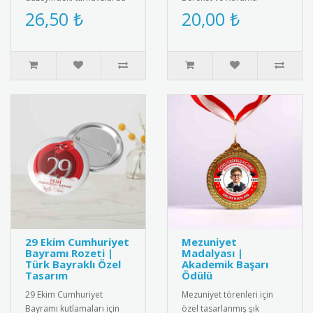
dereceye giren katılımcılar
Sembolü: Fatma Ana Eli
26,50 ₺
20,00 ₺
için özel tasarlanmış mad..
Tasarımlı Açacaklı
Anahtarlık!Sünn..
29 Ekim Cumhuriyet
Mezuniyet
Bayramı Rozeti |
Madalyası |
Türk Bayraklı Özel
Akademik Başarı
Tasarım
Ödülü
29 Ekim Cumhuriyet
Mezuniyet törenleri için
Bayramı kutlamaları için
özel tasarlanmış şık