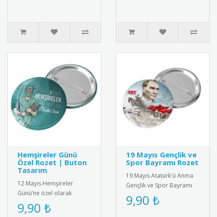
M..
Hemşireler Günü
19 Mayıs Gençlik ve
Özel Rozet | Buton
Spor Bayramı Rozet
Tasarım
19 Mayıs Atatürk'ü Anma
12 Mayıs Hemşireler
Gençlik ve Spor Bayramı
Günü’ne özel olarak
için özel tasarlanmış
9,90 ₺
tasarlanmış anlamlı buton
9,90 ₺
kaliteli metal rozet. Türk
rozet modeli. Sağlık
bay..