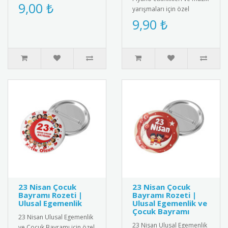
karşılama hazırlayın!
9,00 ₺
yarışmaları için özel
Sınıfına Hoş Geldin yaka
tasarım buton rozet.
9,90 ₺
kartlar..
Öğrencilerin müzik
başarılar..
23 Nisan Çocuk
23 Nisan Çocuk
Bayramı Rozeti |
Bayramı Rozeti |
Ulusal Egemenlik
Ulusal Egemenlik ve
Çocuk Bayramı
23 Nisan Ulusal Egemenlik
23 Nisan Ulusal Egemenlik
ve Çocuk Bayramı için özel