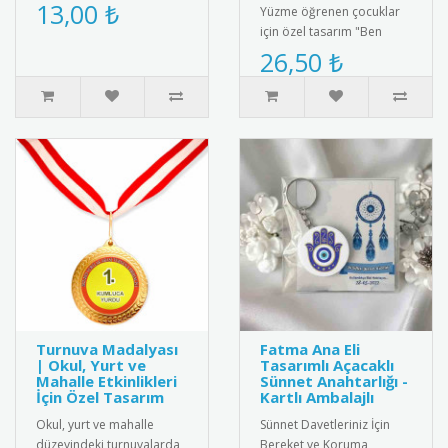
olarak hazırlanan bu
13,00 ₺
Yüzme öğrenen çocuklar
anlamlı hediye kartı ve
için özel tasarım "Ben
bileklik ..
Yüzme Öğrendim"
26,50 ₺
madalyası. Kaliteli metal
malzemeden ü..
Turnuva Madalyası
Fatma Ana Eli
| Okul, Yurt ve
Tasarımlı Açacaklı
Mahalle Etkinlikleri
Sünnet Anahtarlığı -
İçin Özel Tasarım
Kartlı Ambalajlı
Okul, yurt ve mahalle
Sünnet Davetleriniz İçin
düzeyindeki turnuvalarda
Bereket ve Koruma