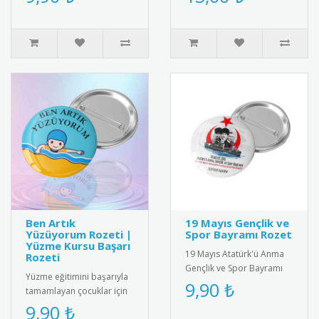
Öğrencilere, öğretmenlere
ve isimli seçenekler..
ve m..
Ben Artık
19 Mayıs Gençlik ve
Yüzüyorum Rozeti |
Spor Bayramı Rozet
Yüzme Kursu Başarı
19 Mayıs Atatürk'ü Anma
Rozeti
Gençlik ve Spor Bayramı
Yüzme eğitimini başarıyla
için özel tasarlanmış
9,90 ₺
tamamlayan çocuklar için
kaliteli metal rozet. Türk
özel tasarım rozet! "Ben
9,90 ₺
bay..