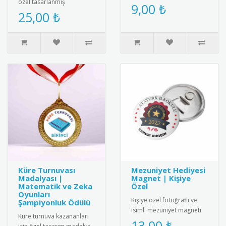
özel tasarlanmış
özel tasarlanmış resimli
9,00 ₺
"Kütüphane Sevgisi" yazılı
25,00 ₺
"Artık Okuyorum" belgesi.
şık kokart. Öğrencilere,
Renkl..
öğret..
Küre Turnuvası
Mezuniyet Hediyesi
Madalyası |
Magnet | Kişiye
Matematik ve Zeka
Özel
Oyunları
Kişiye özel fotoğraflı ve
Şampiyonluk Ödülü
isimli mezuniyet magneti
Küre turnuva kazananları
ile mezuniyet anını anlamlı
13,00 ₺