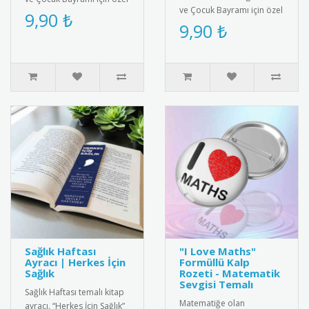
ve Çocuk Bayramı için özel
tasarlanmış rozet.
9,90 ₺
tasarlanmış rozet.
9,90 ₺
Çocuklar için şık ve
Çocuklar için şık ve
anlamlı..
anlamlı..
Sağlık Haftası
"I Love Maths"
Ayracı | Herkes İçin
Formüllü Kalp
Sağlık
Rozeti - Matematik
Sevgisi Temalı
Sağlık Haftası temalı kitap
Matematiğe olan
ayracı. “Herkes İçin Sağlık”