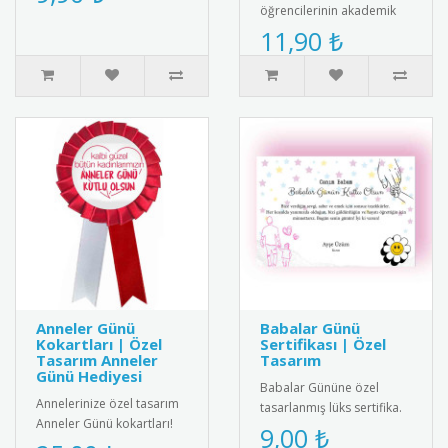
model, çevre farkında..
öğrencilerinin akademik
hayatındaki ilk büyük
11,90 ₺
başarısını taçlandırmak
için tas..
Anneler Günü
Babalar Günü
Kokartları | Özel
Sertifikası | Özel
Tasarım Anneler
Tasarım
Günü Hediyesi
Babalar Gününe özel
Annelerinize özel tasarım
tasarlanmış lüks sertifika.
Anneler Günü kokartları!
Babaların emeklerini ve
9,00 ₺
Kaliteli metal malzemeden
sevgilerini taçlandıran şık ..