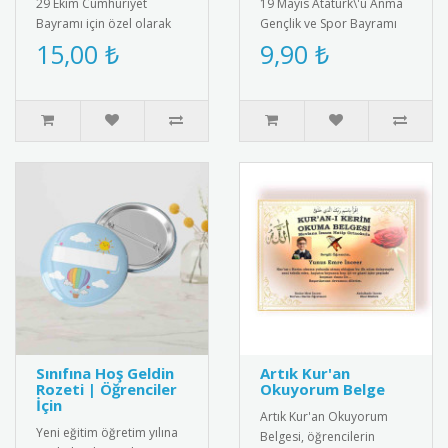
29 Ekim Cumhuriyet
19 Mayıs Atatürk\'ü Anma
Bayramı için özel olarak
Gençlik ve Spor Bayramı
tasarlanmış konuşma
için özel tasarlanmış
15,00 ₺
9,90 ₺
balonu. Üzerinde Türk
kaliteli metal rozet. Türk
bayrağı figürü..
ba..
Sınıfına Hoş Geldin
Artık Kur'an
Rozeti | Öğrenciler
Okuyorum Belge
İçin
Artık Kur'an Okuyorum
Yeni eğitim öğretim yılına
Belgesi, öğrencilerin