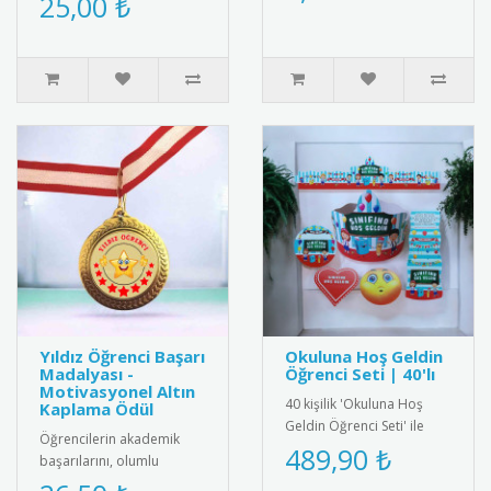
25,00 ₺
üretilmiş, "Dünyanın En..
Yıldız Öğrenci Başarı
Okuluna Hoş Geldin
Madalyası -
Öğrenci Seti | 40'lı
Motivasyonel Altın
40 kişilik 'Okuluna Hoş
Kaplama Ödül
Geldin Öğrenci Seti' ile
Öğrencilerin akademik
öğrencilerinize özel bir
489,90 ₺
başarılarını, olumlu
karşılama yapın. Set, taç,..
davranışlarını ve ders içi