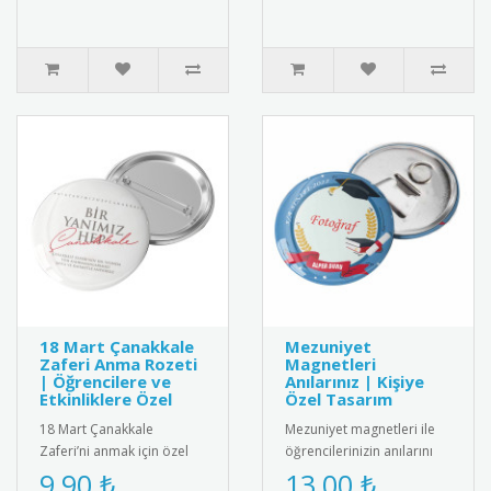
çalışanlarına..
18 Mart Çanakkale
Mezuniyet
Zaferi Anma Rozeti
Magnetleri
| Öğrencilere ve
Anılarınız | Kişiye
Etkinliklere Özel
Özel Tasarım
18 Mart Çanakkale
Mezuniyet magnetleri ile
Zaferi’ni anmak için özel
öğrencilerinizin anılarını
olarak tasarlanmış rozet.
ölümsüzleştirin. Fotoğraflı
9,90 ₺
13,00 ₺