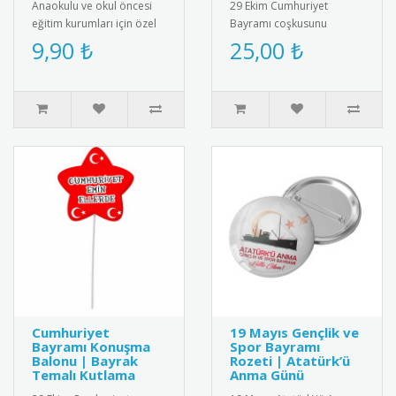
Anaokulu ve okul öncesi
29 Ekim Cumhuriyet
eğitim kurumları için özel
Bayramı coşkusunu
tasarım motivasyon
tamamlayan özel tasarım
9,90 ₺
25,00 ₺
rozetleri. Çocukları teşvik
kokart. Türk bayrağı ve "29
et..
Ekim C..
Cumhuriyet
19 Mayıs Gençlik ve
Bayramı Konuşma
Spor Bayramı
Balonu | Bayrak
Rozeti | Atatürk’ü
Temalı Kutlama
Anma Günü