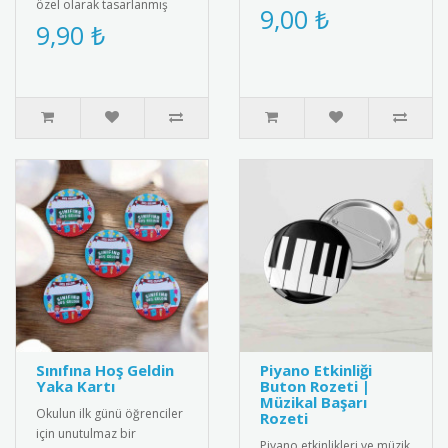
özel olarak tasarlanmış
Kur'an okuma becerilerini
9,00 ₺
“Sınıfına Hoş Geldin”
9,90 ₺
kutlayan anlamlı bir ödül
rozetleri, minik öğrenciler..
belg..
Sınıfına Hoş Geldin
Piyano Etkinliği
Yaka Kartı
Buton Rozeti |
Müzikal Başarı
Okulun ilk günü öğrenciler
Rozeti
için unutulmaz bir
Piyano etkinlikleri ve müzik