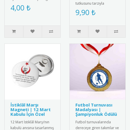
tutkusunu tarzıyla
mesajını taşıyan anlamlı ve
4,00 ₺
yansıtmak isteyenler için
9,90 ₺
farkındalık kaz..
tasarlanmış "I Love Maths"
metal yaka r..
İstiklâl Marşı
Futbol Turnuvası
Magneti | 12 Mart
Madalyası |
Kabulu İçin Özel
Şampiyonluk Ödülü
12 Mart İstiklâl Marşı’nın
Futbol turnuvalarında
kabulü anısına tasarlanmış
dereceye giren takımlar ve