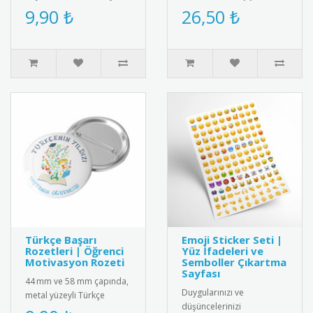
özel tasarım Türk bayraklı
madalya. Akademik
9,90 ₺
26,50 ₺
metal rozet. Yüksek kaliteli
başarıyı simgeleyen
..
anlamlı bir hatı..
Türkçe Başarı
Emoji Sticker Seti |
Rozetleri | Öğrenci
Yüz İfadeleri ve
Motivasyon Rozeti
Semboller Çıkartma
Sayfası
44 mm ve 58 mm çapında,
Duygularınızı ve
metal yüzeyli Türkçe
düşüncelerinizi
üzerine baskılı başarı