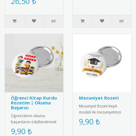
26,50 ₺
performanslarını
taçlandırmak ..
Öğrenci Kitap Kurdu
Mezuniyet Rozeti
Rozetim | Okuma
Mezuniyet Rozeti Kepli
Başarısı
modeli ile mezuniyetinizi
Öğrencilerin okuma
taçlandırın! Şık ve anlamlı
9,90 ₺
başarılarını ödüllendirmek
tasarımıyla unutulmaz b..
için tasarlanmış şık ve
9,90 ₺
kaliteli kitap kurdu rozeti.