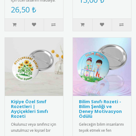
için özel tasarım madalya.
bir hediyeyle ölümsüz..
Matematiksel zeka ve
26,50 ₺
strateji becerilerini ödüll..
Kişiye Özel Sınıf
Bilim Sınıfı Rozeti -
Rozetleri |
Bilim Şenliği ve
Ayçiçekleri Sınıfı
Deney Motivasyon
Rozeti
Ödülü
Okulunuz veya sınıfınız için
Geleceğin bilim insanlarını
unutulmaz ve kişisel bir
teşvik etmek ve fen