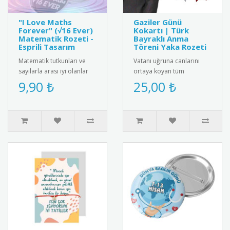
"I Love Maths
Gaziler Günü
Forever" (√16 Ever)
Kokartı | Türk
Matematik Rozeti -
Bayraklı Anma
Esprili Tasarım
Töreni Yaka Rozeti
Matematik tutkunları ve
Vatanı uğruna canlarını
sayılarla arası iyi olanlar
ortaya koyan tüm
için harika bir kelime
gazilerimizin Gaziler Günü
9,90 ₺
25,00 ₺
oyunu içeren "I ❤️ Maths ..
Kutlu Olsun" mesajı ve
dalgalana..