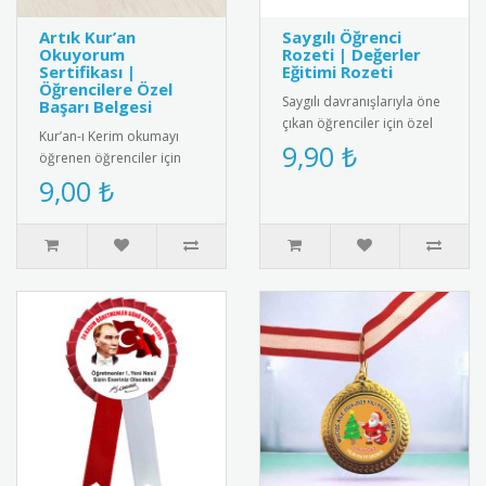
Artık Kur’an
Saygılı Öğrenci
Okuyorum
Rozeti | Değerler
Sertifikası |
Eğitimi Rozeti
Öğrencilere Özel
Saygılı davranışlarıyla öne
Başarı Belgesi
çıkan öğrenciler için özel
Kur’an-ı Kerim okumayı
tasarım rozet. Okulda
9,90 ₺
öğrenen öğrenciler için
olumlu davranışları pek..
anlamlı ve şık bir başarı
9,00 ₺
belgesi. Sınıf içi törenler..