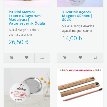
İstiklal Marşını
Yuvarlak Açacak
Ezbere Okuyorum
Magnet Sünnet |
Madalyası |
Süslü
Vatanseverlik Ödülü
Şık ve kullanışlı yuvarlak
İstiklal Marşı\'nı ezbere
açacak magnet sünnet
okuma başarısını
hediyesi. Yüksek kaliteli
14,00 ₺
ödüllendiren özel tasarım
26,50 ₺
mıknatıs ve paslanmaz
madalya. Milli
çeli..
değerlerimizi ya..