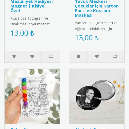
Mezuniyet Hediyesi
Tavuk Maskesi |
Magnet | Kişiye
Çocuklar için Karton
Özel
Parti ve Kostüm
Maskesi
Kişiye özel fotoğraflı ve
Partiler, okul gösterileri ve
isimli mezuniyet magneti
eğlenceli etkinlikler için
ile mezuniyet anını anlamlı
13,00 ₺
tasarlanmış sevimli tavuk
13,00 ₺
bir hediyeyle ölümsüz..
maskesi! Çocuklar..