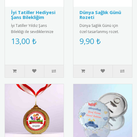
İyi Tatiller Hediyesi
Dünya Sağlık Günü
Şans Bilekliğim
Rozeti
İyi Tatiller Yıldız Şans
Dünya Sağlık Günü için
Bilekliği ile sevdiklerinize
özel tasarlanmış rozet.
özel bir hediye verin! Tatil
Sağlıklı yaşam bilincini
13,00 ₺
9,90 ₺
ruhunu yansıtan ş..
yaymak için ideal
aksesuar.R..