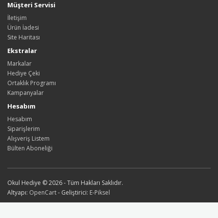
Müşteri Servisi
İletişim
Ürün İadesi
Site Haritası
Ekstralar
Markalar
Hediye Çeki
Ortaklık Programı
Kampanyalar
Hesabım
Hesabım
Siparişlerim
Alışveriş Listem
Bülten Aboneliği
Okul Hediye © 2026 - Tüm Hakları Saklıdır.
Altyapı:
OpenCart
- Geliştirici:
E-Piksel