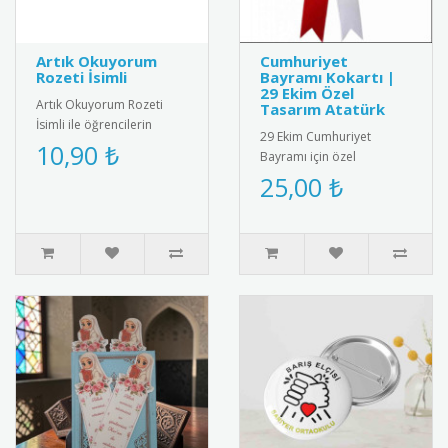
Artık Okuyorum
Cumhuriyet
Rozeti İsimli
Bayramı Kokartı |
29 Ekim Özel
Artık Okuyorum Rozeti
Tasarım Atatürk
İsimli ile öğrencilerin
29 Ekim Cumhuriyet
başarısını kişiselleştirin!
10,90 ₺
Bayramı için özel
Özel isim baskılı tasarımı..
tasarlanmış, kaliteli metal
25,00 ₺
ve emaye malzemeden
üretilmiş şık k..