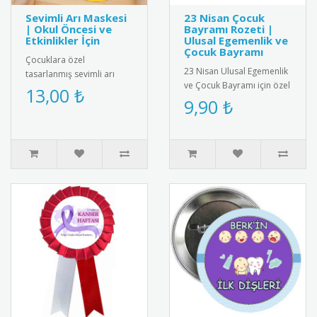
Sevimli Arı Maskesi
23 Nisan Çocuk
| Okul Öncesi ve
Bayramı Rozeti |
Etkinlikler İçin
Ulusal Egemenlik ve
Çocuk Bayramı
Çocuklara özel
23 Nisan Ulusal Egemenlik
tasarlanmış sevimli arı
ve Çocuk Bayramı için özel
maskesi; okul öncesi
13,00 ₺
tasarlanmış rozet.
9,90 ₺
eğitim, tiyatro oyunları,
Çocuklar için şık ve
temsiller ve e..
anlamlı..