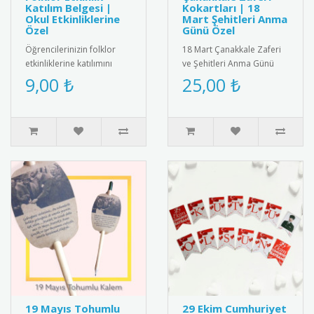
Katılım Belgesi |
Kokartları | 18
Okul Etkinliklerine
Mart Şehitleri Anma
Özel
Günü Özel
Öğrencilerinizin folklor
18 Mart Çanakkale Zaferi
etkinliklerine katılımını
ve Şehitleri Anma Günü
belgelemek için şık ve
için özel tasarlanmış
9,00 ₺
25,00 ₺
anlamlı bir belge! Renkli ..
kaliteli kokart seti.
Dayanıkl..
19 Mayıs Tohumlu
29 Ekim Cumhuriyet