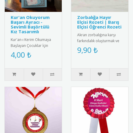
Kur'an Okuyorum
Zorbalığa Hayır
Başarı Ayracı -
Elçisi Rozeti | Barış
Sevimli Başörtülü
Elçisi Öğrenci Rozeti
Kız Tasarımlı
Akran zorbalığına karşı
Kur'an-ı Kerim Okumaya
farkındalık oluşturmak ve
Başlayan Çocuklar İçin
barış elçisi öğrencileri
9,90 ₺
Anlamlı Bir Hediye: Sevimli
4,00 ₺
ödüllendirmek için tasarl..
Başörtülü Kız Tasarımlı Ku..