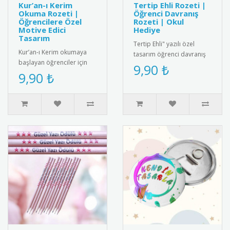
Kur’an-ı Kerim
Tertip Ehli Rozeti |
Okuma Rozeti |
Öğrenci Davranış
Öğrencilere Özel
Rozeti | Okul
Motive Edici
Hediye
Tasarım
Tertip Ehli" yazılı özel
Kur’an-ı Kerim okumaya
tasarım öğrenci davranış
başlayan öğrenciler için
rozeti. Örnek öğrencileri
9,90 ₺
özel olarak tasarlanmış bu
9,90 ₺
ödüllendirmek için ideal..
rozet, eğitim sürecini de..