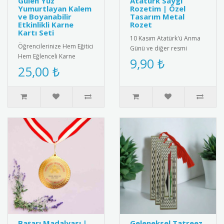
Gülen Yüz
Atatürk Saygı
Yumurtlayan Kalem
Rozetim | Özel
ve Boyanabilir
Tasarım Metal
Etkinlikli Karne
Rozet
Kartı Seti
10 Kasım Atatürk'ü Anma
Öğrencilerinize Hem Eğitici
Günü ve diğer resmi
Hem Eğlenceli Karne
törenler için özel olarak
9,90 ₺
Hediyesi: Gülen Yüz
25,00 ₺
tasarlanmış metal saygı
Yumurtlayan Kalem ve
rozeti..
İnteraktif ..
Başarı Madalyası |
Geleneksel Tatreez