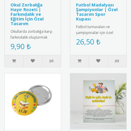
Okul Zorbalığa
Futbol Madalyası
Hayır Rozeti |
Şampiyonlar | Özel
Farkındalık ve
Tasarım Spor
Eğitim İçin Özel
Kupası
Tasarım
Futbol turnuvaları ve
Okullarda zorbalığa karşı
şampiyonalar için özel
farkındalık oluşturmak
tasarım futbol madalyası.
26,50 ₺
amacıyla tasarlanmış
9,90 ₺
Kaliteli metal malzemeden
“Zorbalığa Hayır” temalı
üre..
rozet..