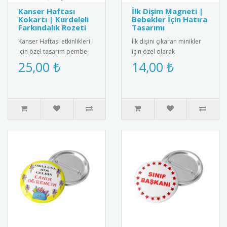
Kanser Haftası
İlk Dişim Magneti |
Kokartı | Kurdeleli
Bebekler İçin Hatıra
Farkındalık Rozeti
Tasarımı
Kanser Haftası etkinlikleri
İlk dişini çıkaran minikler
için özel tasarım pembe
için özel olarak
kurdeleli kokart. Yüksek
tasarlanmış bebek
25,00 ₺
14,00 ₺
kalite metal malzemeden..
magneti. Diş buğdayı
partileri ve öze..