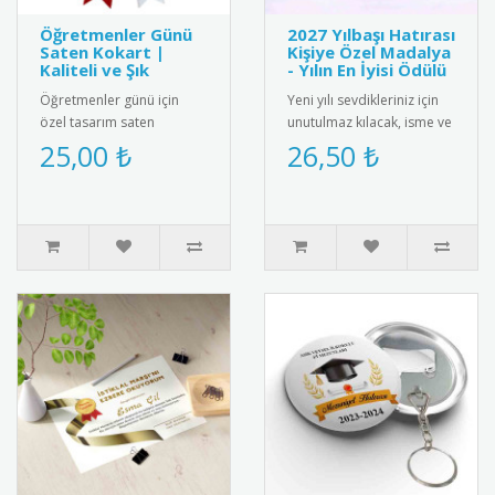
Öğretmenler Günü
2027 Yılbaşı Hatırası
Saten Kokart |
Kişiye Özel Madalya
Kaliteli ve Şık
- Yılın En İyisi Ödülü
Öğretmenler günü için
Yeni yılı sevdikleriniz için
özel tasarım saten
unutulmaz kılacak, isme ve
kokart."24 Kasım
aileye özel olarak
25,00 ₺
26,50 ₺
Öğretmenler Günü" yazılı
tasarlanan "2025 Yılbaşı ..
şık tasarımı ile ..