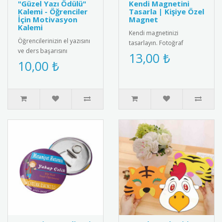
"Güzel Yazı Ödülü"
Kendi Magnetini
Kalemi - Öğrenciler
Tasarla | Kişiye Özel
İçin Motivasyon
Magnet
Kalemi
Kendi magnetinizi
Öğrencilerinizin el yazısını
tasarlayın. Fotoğraf
ve ders başarısını
ekleyin, metin yazın ve
13,00 ₺
ödüllendirmek için
10,00 ₺
istediğiniz ölçüde kişiye
mükemmel bir seçenek!
özel magnet..
Üzerinde "G..