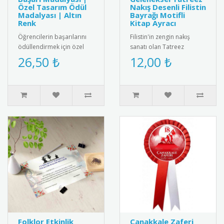
Özel Tasarım Ödül
Nakış Desenli Filistin
Madalyası | Altın
Bayrağı Motifli
Renk
Kitap Ayracı
Öğrencilerin başarılarını
Filistin'in zengin nakış
ödüllendirmek için özel
sanatı olan Tatreez
tasarım altın renkli başarı
motiflerinin ve ulusal
26,50 ₺
12,00 ₺
madalyası. Kaliteli me..
kimliğin sembolü Filistin
Bayrağ..
Folklor Etkinlik
Çanakkale Zaferi