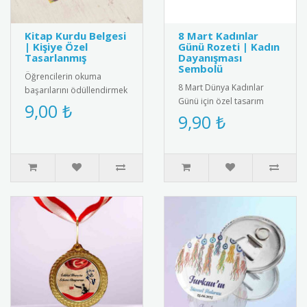
Kitap Kurdu Belgesi
8 Mart Kadınlar
| Kişiye Özel
Günü Rozeti | Kadın
Tasarlanmış
Dayanışması
Sembolü
Öğrencilerin okuma
8 Mart Dünya Kadınlar
başarılarını ödüllendirmek
Günü için özel tasarım
için özel tasarlanmış kitap
9,00 ₺
rozet. Kadın dayanışmasını
9,90 ₺
kurdu belgeleri. Kişiye öz..
ve eşitliği simgeleyen şık
a..