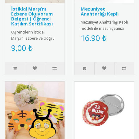
İstiklal Marşı’nı
Mezuniyet
Ezbere Okuyorum
Anahtarlığı Kepli
Belgesi | Öğrenci
Mezuniyet Anahtarlığı Kepli
Katılım Sertifikası
modeli ile mezuniyetinizi
Öğrencilerin İstiklal
unutulmaz kılın! Şık
16,90 ₺
Marşı’nı ezbere ve doğru
tasarımıyla yıllarca sakl..
şekilde okumalarını teşvik
9,00 ₺
etmek amacıyla hazırlanan
..