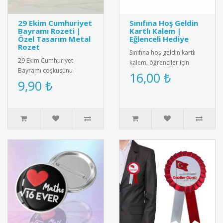
29 Ekim Cumhuriyet
Sınıfına Hoş Geldin
Bayramı Rozeti |
Kartlı Kalem |
Özel Tasarım Metal
Eğlenceli Hediye
Rozet
Sınıfına hoş geldin kartlı
29 Ekim Cumhuriyet
kalem, öğrenciler için
Bayramı coşkusunu
eğlenceli ve kullanışlı bir
16,00 ₺
taşıyan özel tasarım metal
9,90 ₺
hediye. Her ürün bir k..
rozet. Yüksek kaliteli metal
malzeme..