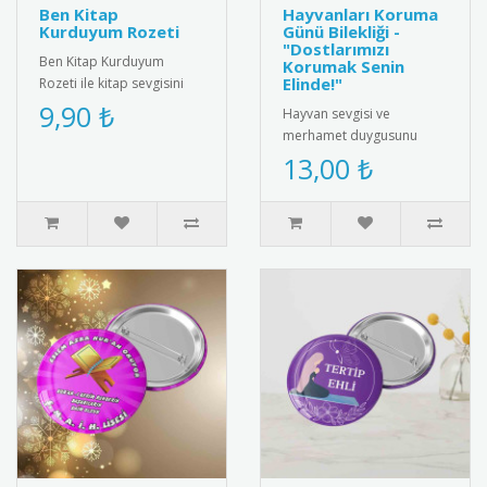
Ben Kitap
Hayvanları Koruma
Kurduyum Rozeti
Günü Bilekliği -
"Dostlarımızı
Ben Kitap Kurduyum
Korumak Senin
Elinde!"
Rozeti ile kitap sevgisini
teşvik edin! Öğrencilere ve
9,90 ₺
Hayvan sevgisi ve
kitap tutkunlarına özel ta..
merhamet duygusunu
pekiştirmek için
13,00 ₺
tasarlanmış özel bir
hediye kartı ve bileklik ..