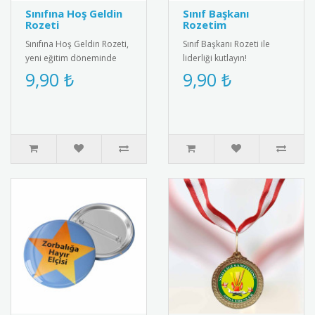
Sınıfına Hoş Geldin
Sınıf Başkanı
Rozeti
Rozetim
Sınıfına Hoş Geldin Rozeti,
Sınıf Başkanı Rozeti ile
yeni eğitim döneminde
liderliği kutlayın!
öğrencileri motive eden
Öğrenciler için özel
9,90 ₺
9,90 ₺
özel bir karşılama rozetid..
tasarım, şık ve anlamlı bir
ödül.&..