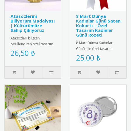
Atasözlerini
8 Mart Dünya
Biliyorum Madalyası
Kadınlar Günü Saten
| Kültürümüze
Kokartı | Özel
Sahip Çıkıyoruz
Tasarım Kadınlar
Günü Rozeti
Atasözleri bilgisini
8 Mart Dünya Kadınlar
ödüllendiren özel tasarım
Günü için özel tasarım
madalya. Türk kültürünü
26,50 ₺
saten kokart.Yüksek kaliteli
25,00 ₺
yaşatmak ve dil
kadife dokulu saten
becerilerini ..
kumaşt..