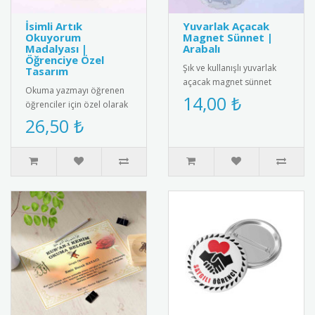
İsimli Artık
Yuvarlak Açacak
Okuyorum
Magnet Sünnet |
Madalyası |
Arabalı
Öğrenciye Özel
Şık ve kullanışlı yuvarlak
Tasarım
açacak magnet sünnet
Okuma yazmayı öğrenen
hediyesi. Yüksek kaliteli
14,00 ₺
öğrenciler için özel olarak
mıknatıs ve paslanmaz
hazırlanan isimli artık
26,50 ₺
çeli..
okuyorum madalyası.
Öğrenc..