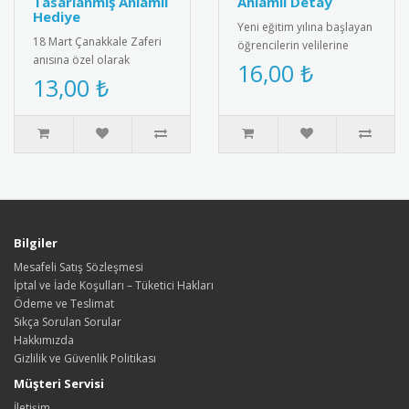
Tasarlanmış Anlamlı
Anlamlı Detay
Hediye
Yeni eğitim yılına başlayan
18 Mart Çanakkale Zaferi
öğrencilerin velilerine
anısına özel olarak
yönelik hazırlanan
16,00 ₺
tasarlanmış şans bilekliği.
13,00 ₺
bilgilendirme kartı. Renkli
Üzerinde Türk bayrağı ve
v..
za..
Bilgiler
Mesafeli Satış Sözleşmesi
İptal ve İade Koşulları – Tüketici Hakları
Ödeme ve Teslimat
Sıkça Sorulan Sorular
Hakkımızda
Gizlilik ve Güvenlik Politikası
Müşteri Servisi
İletişim