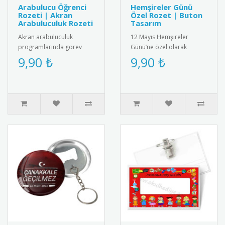
Arabulucu Öğrenci
Hemşireler Günü
Rozeti | Akran
Özel Rozet | Buton
Arabuluculuk Rozeti
Tasarım
Akran arabuluculuk
12 Mayıs Hemşireler
programlarında görev
Günü’ne özel olarak
alan öğrenciler için özel
tasarlanmış anlamlı buton
9,90 ₺
9,90 ₺
tasarım rozet. Okulda
rozet modeli. Sağlık
barış kültür..
çalışanlarına..