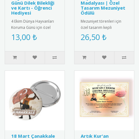
Günü Dilek Bilekliği
Madalyası | Özel
ve Kartı - Öğrenci
Tasarım Mezuniyet
Hediyesi
Ödülü
4 Ekim Dünya Hayvanları
Mezuniyet törenleri için
Koruma Günü için özel
özel tasarım kepli
olarak hazırlanan bu
madalya. Öğrencilerin
13,00 ₺
26,50 ₺
anlamlı hediye kartı ve
eğitim hayatındaki
bileklik ..
başarılarını ta..
18 Mart Çanakkale
Artık Kur'an