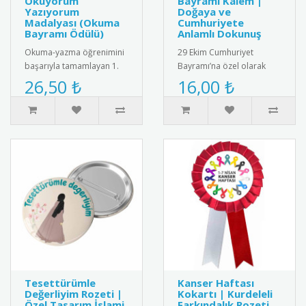
Okuyorum
Bayramı Kalem |
Yazıyorum
Doğaya ve
Madalyası (Okuma
Cumhuriyete
Bayramı Ödülü)
Anlamlı Dokunuş
Okuma-yazma öğrenimini
29 Ekim Cumhuriyet
başarıyla tamamlayan 1.
Bayramı’na özel olarak
sınıf erkek öğrencileri için
tasarlanmış çevre dostu
26,50 ₺
16,00 ₺
hazırlanan, öğrencinin f..
kalem. Kalemin arka
kısmında yer a..
Tesettürümle
Kanser Haftası
Değerliyim Rozeti |
Kokartı | Kurdeleli
Özel Tasarım İslami
Farkındalık Rozeti