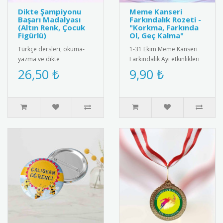
Dikte Şampiyonu
Meme Kanseri
Başarı Madalyası
Farkındalık Rozeti -
(Altın Renk, Çocuk
"Korkma, Farkında
Figürlü)
Ol, Geç Kalma"
Türkçe dersleri, okuma-
1-31 Ekim Meme Kanseri
yazma ve dikte
Farkındalık Ayı etkinlikleri
yarışmalarında üstün
ve sağlık projeleri için özel
26,50 ₺
9,90 ₺
başarı gösteren
olarak tasarlanmış..
öğrencileri
ödüllendirmek..