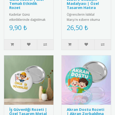
Temalı Etkinlik
Madalyası | Özel
Rozet
Tasarım Hatıra
Kadınlar Günü
Öğrencilerin İstiklal
etkinliklerinde dağıtılmak
Marşı'nı ezbere okuma
üzere özel olarak
başarısını ödüllendirmek
9,90 ₺
26,50 ₺
tasarlanmış 8 Mart rozeti.
için özel tasarım madalya.
Kadın figürüyl..
Kali..
İş Güvenliği Rozeti |
Akran Dostu Rozeti
Özel Tasarım Metal
| Akran Zorbalığına