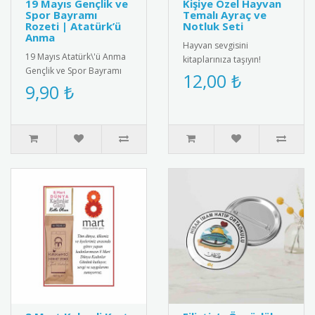
19 Mayıs Gençlik ve
Kişiye Özel Hayvan
Spor Bayramı
Temalı Ayraç ve
Rozeti | Atatürk’ü
Notluk Seti
Anma
Hayvan sevgisini
19 Mayıs Atatürk\'ü Anma
kitaplarınıza taşıyın!
Gençlik ve Spor Bayramı
Sevimli hayvan figürleriyle
12,00 ₺
için özel tasarlanmış
9,90 ₺
tasarlanmış bu ayraç ve
kaliteli metal rozet. Türk
notluk s..
ba..