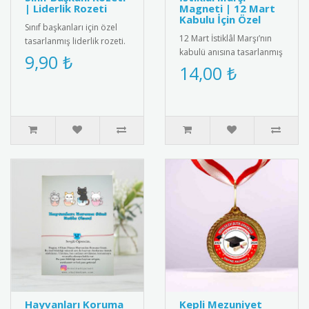
| Liderlik Rozeti
Magneti | 12 Mart
Kabulu İçin Özel
Sınıf başkanları için özel
12 Mart İstiklâl Marşı’nın
tasarlanmış liderlik rozeti.
kabulü anısına tasarlanmış
Öğrencilerin sorumluluk
9,90 ₺
magnet. Canlı baskı
14,00 ₺
bilincini geliştiren..
kalitesiyle fotoğraflı ya ..
Hayvanları Koruma
Kepli Mezuniyet