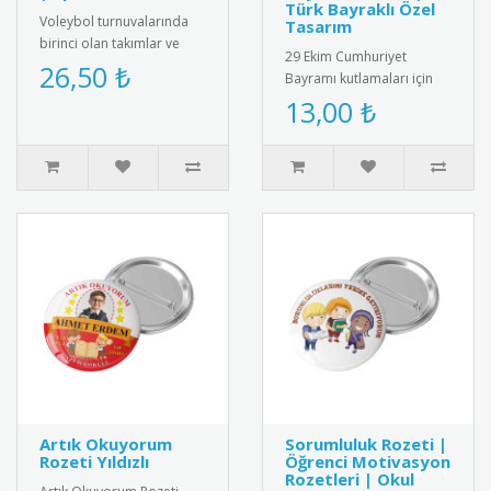
Türk Bayraklı Özel
Voleybol turnuvalarında
Tasarım
birinci olan takımlar ve
29 Ekim Cumhuriyet
oyuncular için özel tasarım
26,50 ₺
Bayramı kutlamaları için
madalya. Profesyonel gö..
özel tasarlanmış, kartlı
13,00 ₺
Türk bayraklı rozet. Yüksek
kal..
Artık Okuyorum
Sorumluluk Rozeti |
Rozeti Yıldızlı
Öğrenci Motivasyon
Rozetleri | Okul