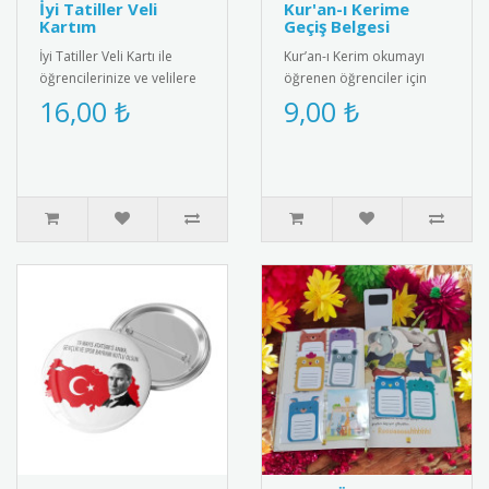
İyi Tatiller Veli
Kur'an-ı Kerime
Kartım
Geçiş Belgesi
İyi Tatiller Veli Kartı ile
Kur’an-ı Kerim okumayı
öğrencilerinize ve velilere
öğrenen öğrenciler için
güzel bir yaz tatili mesajı
anlamlı ve şık bir başarı
16,00 ₺
9,00 ₺
verin! Özel tasa..
belgesi. Sınıf içi törenler..