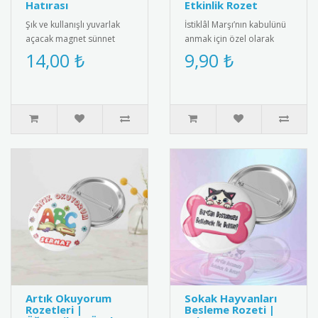
Hatırası
Etkinlik Rozet
Şık ve kullanışlı yuvarlak
İstiklâl Marşı’nın kabulünü
açacak magnet sünnet
anmak için özel olarak
hediyesi. Yüksek kaliteli
tasarlanmış rozet modeli.
14,00 ₺
9,90 ₺
mıknatıs ve paslanmaz
12 Mart etkinlikleri, o..
çeli..
Artık Okuyorum
Sokak Hayvanları
Rozetleri |
Besleme Rozeti |