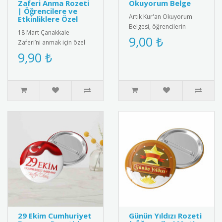
Zaferi Anma Rozeti
Okuyorum Belge
| Öğrencilere ve
Artık Kur'an Okuyorum
Etkinliklere Özel
Belgesi, öğrencilerin
18 Mart Çanakkale
Kur'an okuma becerilerini
9,00 ₺
Zaferi’ni anmak için özel
kutlayan anlamlı bir ödül
olarak tasarlanmış rozet.
9,90 ₺
belg..
Öğrencilere, öğretmenlere
ve m..
29 Ekim Cumhuriyet
Günün Yıldızı Rozeti