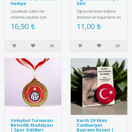
Hediye
Seti
Çanakkale Zaferi'nin
Öğrencilerinizin kalbine
anlamını yaşatan özel
dokunun ve başarılarını en
tasarım metal anahtarlık.
anlamlı şekilde takdir edin!
16,90 ₺
11,00 ₺
Yüksek kaliteli paslanmaz
Canlı kırmızı rengi..
çelik..
Voleybol Turnuvası
Kartlı 29 Ekim
Birincilik Madalyası
Cumhuriyet
| Spor Ödülleri
Bayramı Rozeti |