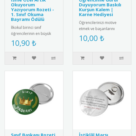
Okuyorum
Duyuyorum Baskılı
Yazıyorum Rozeti -
Kurşun Kalem |
1. Sınıf Okuma
Karne Hediyesi
Bayramı Ödülü
Öğrencilerinizi motive
İlkokul birinci sınıf
etmek ve başarılarını
öğrencilerinin en büyük
ödüllendirmek için harika
10,00 ₺
akademik dönüm noktası
10,90 ₺
bir hediye! Üzerinde
olan okuma-yazmaya
"Öğrenci..
geçiş süreci..
Sınıf Başkanı Rozeti
İstiklâl Marşı