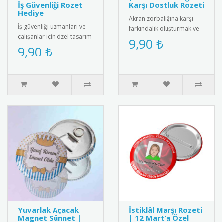
İş Güvenliği Rozet
Karşı Dostluk Rozeti
Hediye
Akran zorbalığına karşı
İş güvenliği uzmanları ve
farkındalık oluşturmak ve
çalışanlar için özel tasarım
akran dostluğunu teşvik
9,90 ₺
metal iş güvenliği rozeti.
9,90 ₺
etmek için tasarlanmış
Yüksek kaliteli me..
"Ak..
Yuvarlak Açacak
İstiklâl Marşı Rozeti
Magnet Sünnet |
| 12 Mart’a Özel