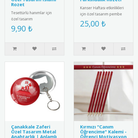
Rozet
Kanser Haftası etkinlikleri
Tesettürlü hanımlar için
için özel tasarım pembe
özel tasarım
kurdeleli kokart. Yüksek
25,00 ₺
"Tesettürümle Değerliyim"
9,90 ₺
kalite metal malzemeden..
rozeti. Yüksek kaliteli metal
malzem..
Çanakkale Zaferi
Kırmızı "Canım
Özel Tasarım Metal
Öğrencime" Kalemi -
Anahtarlık | Anlamlı
Öğrenci Motivasyon