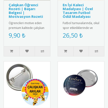
Çalışkan Öğrenci
En İyi Kaleci
Rozeti | Başarı
Madalyası | Özel
Belgesi |
Tasarım Futbol
Motivasyon Rozeti
Ödül Madalyası
Öğrencileri motive eden
Futbol turnuvalarında, okul
premium kalitede çalışkan
spor etkinliklerinde ve
öğrenci rozeti. Metal
kulüp müsabakalarında en
9,90 ₺
26,50 ₺
malzemeden üretilmiş,
iyi kaleciye verilmek ü..
dayanı..