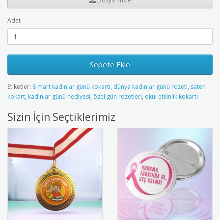
Dosya Yükle
Adet
Sepete Ekle
Etiketler:
8 mart kadınlar günü kokartı
,
dünya kadınlar günü rozeti
,
saten
kokart
,
kadınlar günü hediyesi
,
özel gün rozetleri
,
okul etkinlik kokartı
Sizin İçin Seçtiklerimiz