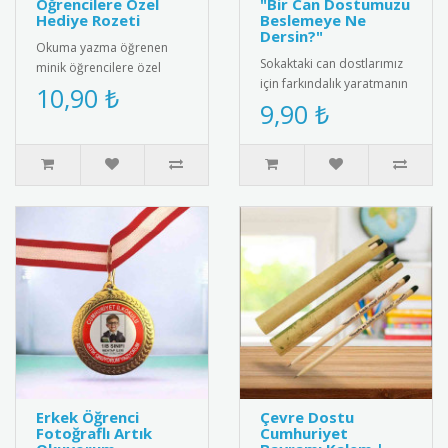
Öğrencilere Özel
"Bir Can Dostumuzu
Hediye Rozeti
Beslemeye Ne
Dersin?"
Okuma yazma öğrenen
Sokaktaki can dostlarımız
minik öğrencilere özel
için farkındalık yaratmanın
olarak tasarlanmış "Artık
10,90 ₺
en sevimli yolu! Üzerindeki
9,90 ₺
Okuyorum" rozetleri ile bu
"Bir Can Dostumuzu..
önem..
Erkek Öğrenci
Çevre Dostu
Fotoğraflı Artık
Cumhuriyet