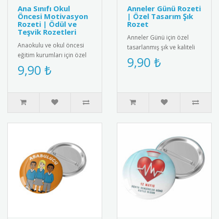
Ana Sınıfı Okul
Anneler Günü Rozeti
Öncesi Motivasyon
| Özel Tasarım Şık
Rozeti | Ödül ve
Rozet
Teşvik Rozetleri
Anneler Günü için özel
Anaokulu ve okul öncesi
tasarlanmış şık ve kaliteli
eğitim kurumları için özel
rozet. 2025 yılına özel
9,90 ₺
tasarım motivasyon
9,90 ₺
desen ve renklerle üretil..
rozetleri. Çocukları teşvik
et..