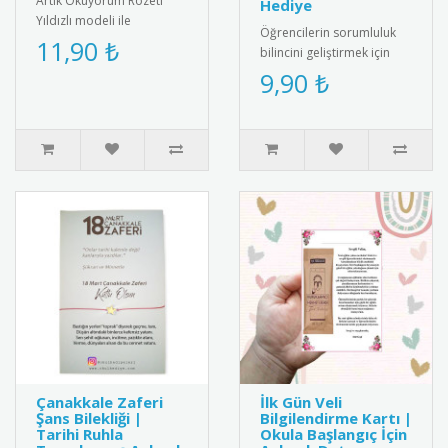
Artık Okuyorum Rozeti
Hediye
Yıldızlı modeli ile
Öğrencilerin sorumluluk
öğrencilerin başarısını
11,90 ₺
bilincini geliştirmek için
taçlandırın! Motive edici
özel tasarlanmış
9,90 ₺
tasarımı..
motivasyon rozeti. Kaliteli
meta..
Çanakkale Zaferi
İlk Gün Veli
Şans Bilekliği |
Bilgilendirme Kartı |
Tarihi Ruhla
Okula Başlangıç İçin