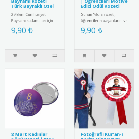
Bayramı Rozeti |
| Öğrencileri Motive
Türk Bayraklı Özel
Edici Ödül Rozeti
29 Ekim Cumhuriyet
Günün Yıldızı rozeti,
Bayramı kutlamaları için
öğrencilerin başarılarını ve
özel tasarım Türk bayraklı
olumlu davranışlarını
9,90 ₺
9,90 ₺
metal rozet. Yüksek kaliteli
teşvik etmek amacıyla
..
kulla..
8 Mart Kadınlar
Fotoğraflı Kur'an-ı