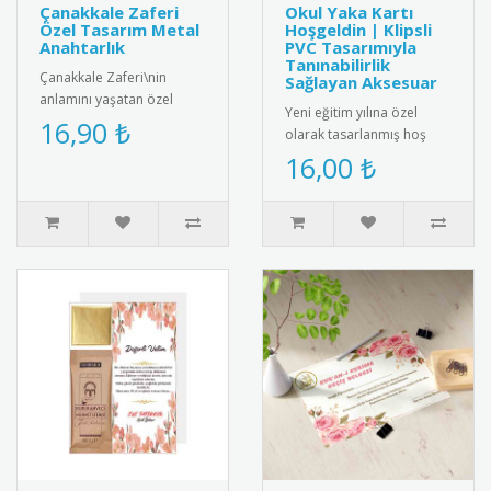
Çanakkale Zaferi
Okul Yaka Kartı
Özel Tasarım Metal
Hoşgeldin | Klipsli
Anahtarlık
PVC Tasarımıyla
Tanınabilirlik
Çanakkale Zaferi\nin
Sağlayan Aksesuar
anlamını yaşatan özel
Yeni eğitim yılına özel
tasarım metal anahtarlık.
16,90 ₺
olarak tasarlanmış hoş
Yüksek kaliteli paslanmaz
geldin temalı okul yaka
16,00 ₺
çelik..
kartı. Klipsli PVC yapısı
say..