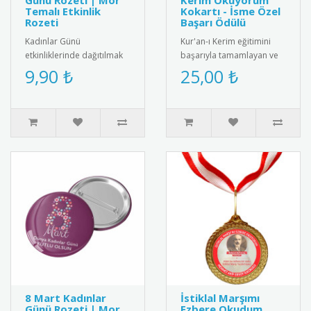
Günü Rozeti | Mor
Kerim Okuyorum
Temalı Etkinlik
Kokartı - İsme Özel
Rozeti
Başarı Ödülü
Kadınlar Günü
Kur'an-ı Kerim eğitimini
etkinliklerinde dağıtılmak
başarıyla tamamlayan ve
üzere özel olarak
Kur'an okumaya başlayan
9,90 ₺
25,00 ₺
tasarlanmış 8 Mart rozeti.
öğrenciler için
Kadın figürüyl..
tasarlanmış..
8 Mart Kadınlar
İstiklal Marşımı
Günü Rozeti | Mor
Ezbere Okudum