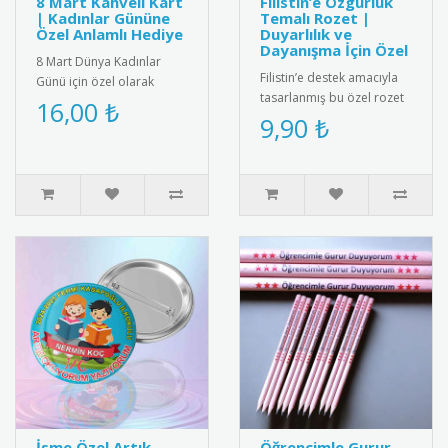
8 Mart Kahveli Kart
Filistin’e Özgürlük
| Kadınlar Gününe
Temalı Rozet |
Özel Anlamlı Hediye
Duyarlılık ve
Dayanışma İçin Özel
8 Mart Dünya Kadınlar
Filistin’e destek amacıyla
Günü için özel olarak
tasarlanmış bu özel rozet
tasarlanmış kahveli kart.
16,00 ₺
modeli, özgürlük ve adalet
9,90 ₺
Renkli ve zarif tasarımıyla
vurgusu taşıyan anla..
di..
İsme Özel Artık
Öğrencimle Gurur