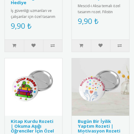
Hediye
Mescid-i Aksa temalı özel
İş güvenliği uzmanları ve
tasarım rozet. Filistin
çalışanlar için özel tasarım
dayanışmasını simgeleyen
9,90 ₺
metal iş güvenliği rozeti.
9,90 ₺
şık ve anlamlı bir aksesu..
Yüksek kaliteli me..
Kitap Kurdu Rozeti
Bugün Bir İyilik
| Okuma Aşığı
Yaptım Rozeti |
Öğrenciler İçin Özel
Motivasyon Rozeti