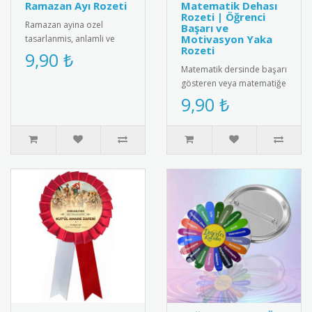
Ramazan Ayı Rozeti
Matematik Dehası
Rozeti | Öğrenci
Ramazan ayina ozel
Başarı ve
Motivasyon Yaka
tasarlanmis, anlamli ve
Rozeti
estetik rozeti kesfedin.
9,90 ₺
Kiyafetlerinize sik bir
Matematik dersinde başarı
dokunus ..
gösteren veya matematiğe
ilgi duyan öğrencileri
9,90 ₺
motive etmenin en
eğlencel..