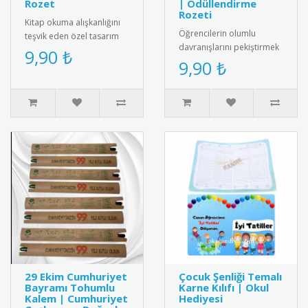
Rozet
| Ödüllendirme
Rozeti
Kitap okuma alışkanlığını
Öğrencilerin olumlu
teşvik eden özel tasarım
davranışlarını pekiştirmek
rozet. Okuma sevgisini
9,90 ₺
için tasarlanmış "Bugün Bir
9,90 ₺
yansıtan şık ve anlamlı bi..
İyilik Yaptım" yazılı öze..
29 Ekim Cumhuriyet
Çocuk Şenliği Temalı
Bayramı Tohumlu
Karne Kılıfı | Okul
Kalem | Cumhuriyet
Hediyesi