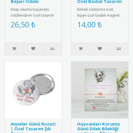
Başarı Ödülü
Özel Baskılı Tasarım
Kitap okuma başarısını
Bebek odalarına özel,
ödüllendiren özel tasarım
kişiye özel baskılı magnet.
madalya. Okuma
Buzdolabı, dolap ya da
26,50 ₺
14,00 ₺
alışkanlığını teşvik etmek
ferforje süslemelerinde
için idea..
kul..
Anneler Günü Rozeti
Hayvanları Koruma
| Özel Tasarım Şık
Günü Dilek Bilekliği