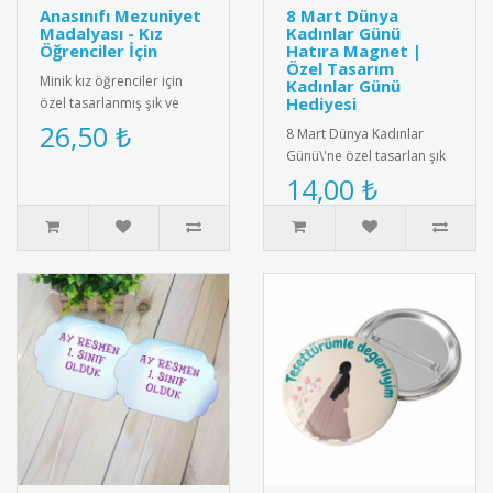
Anasınıfı Mezuniyet
8 Mart Dünya
Madalyası - Kız
Kadınlar Günü
Öğrenciler İçin
Hatıra Magnet |
Özel Tasarım
Minik kız öğrenciler için
Kadınlar Günü
Hediyesi
özel tasarlanmış şık ve
sevimli anasınıfı mezuniyet
26,50 ₺
8 Mart Dünya Kadınlar
madalyası. Kaliteli me..
Günü\'ne özel tasarlan şık
ve anlamlı hatıra magnet.
14,00 ₺
yüksek kalite manyetik ma..