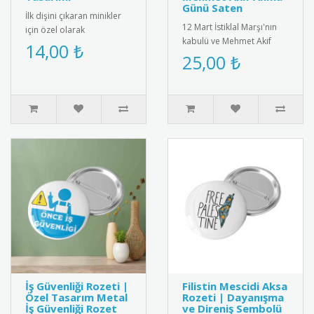
Günü Saten
İlk dişini çıkaran minikler
12 Mart İstiklal Marşı'nın
için özel olarak
kabulü ve Mehmet Akif
tasarlanmış bebek
14,00 ₺
Ersoy\'u anma gününe özel
25,00 ₺
magneti. Diş buğdayı
saten kokart. Milli değer..
partileri ve öze..
İş Güvenliği Rozeti |
Filistin Mescidi Aksa
Özel Tasarım Metal
Rozeti | Dayanışma
İş Güvenliği Rozet
ve Direniş Sembolü