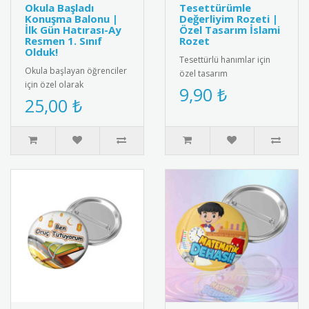
Okula Başladı
Tesettürümle
Konuşma Balonu |
Değerliyim Rozeti |
İlk Gün Hatırası-Ay
Özel Tasarım İslami
Resmen 1. Sınıf
Rozet
Olduk!
Tesettürlü hanımlar için
Okula başlayan öğrenciler
özel tasarım
için özel olarak
"Tesettürümle Değerliyim"
9,90 ₺
tasarlanmış konuşma
25,00 ₺
rozeti. Yüksek kaliteli metal
balonu. Anaokulu, ilkokul
malzem..
1. sınıf ve..