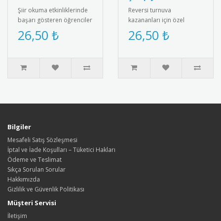
Şiir okuma etkinliklerinde
Reversi turnuva
başarı gösteren öğrenciler
kazananları için özel
için özel olarak
tasarım madalya. Strateji
26,50 ₺
26,50 ₺
tasarlanmış madalya.
ve zeka oyunları başarısını
Metalik ..
taçlandı..
Bilgiler
Mesafeli Satış Sözleşmesi
İptal ve İade Koşulları – Tüketici Hakları
Ödeme ve Teslimat
Sıkça Sorulan Sorular
Hakkımızda
Gizlilik ve Güvenlik Politikası
Müşteri Servisi
İletişim