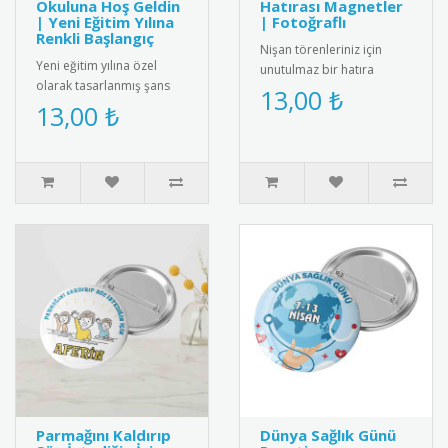
Okuluna Hoş Geldin
Hatırası Magnetler
| Yeni Eğitim Yılına
| Fotoğraflı
Renkli Başlangıç
Nişan törenleriniz için
Yeni eğitim yılına özel
unutulmaz bir hatıra
olarak tasarlanmış şans
olacak buzdolabı
13,00 ₺
bilekliği. Renkli ip yapısı ve
13,00 ₺
magnetleri kişiye özel
zarif boncuk detayıyl..
olarak tasarlan..
Parmağını Kaldırıp
Dünya Sağlık Günü