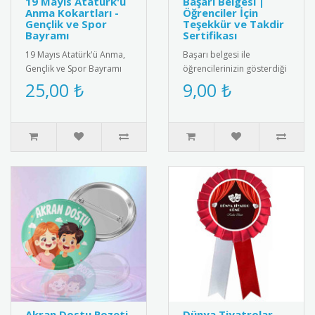
19 Mayıs Atatürk'ü
Başarı Belgesi |
Anma Kokartları -
Öğrenciler İçin
Gençlik ve Spor
Teşekkür ve Takdir
Bayramı
Sertifikası
19 Mayıs Atatürk'ü Anma,
Başarı belgesi ile
Gençlik ve Spor Bayramı
öğrencilerinizin gösterdiği
için özel tasarım kokart
gayreti ve başarıyı
25,00 ₺
9,00 ₺
seti. Yüksek kaliteli meta..
ödüllendirin. Eğitimde
motivasyon..
Akran Dostu Rozeti
Dünya Tiyatrolar