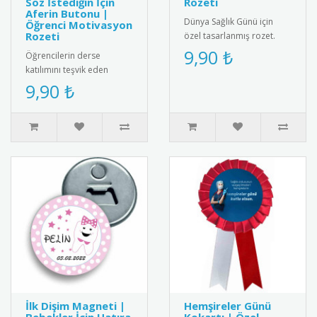
Söz İstediğin İçin
Rozeti
Aferin Butonu |
Dünya Sağlık Günü için
Öğrenci Motivasyon
Rozeti
özel tasarlanmış rozet.
Sağlıklı yaşam bilincini
9,90 ₺
Öğrencilerin derse
yaymak için ideal
katılımını teşvik eden
aksesuar.R..
"Parmağını Kaldırıp Söz
9,90 ₺
İstediğin İçin Aferin" yazılı
moti..
İlk Dişim Magneti |
Hemşireler Günü