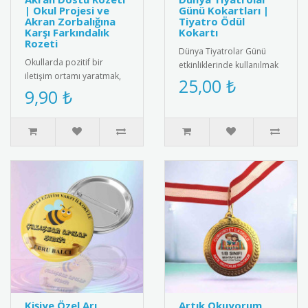
| Okul Projesi ve
Günü Kokartları |
Akran Zorbalığına
Tiyatro Ödül
Karşı Farkındalık
Kokartı
Rozeti
Dünya Tiyatrolar Günü
Okullarda pozitif bir
etkinliklerinde kullanılmak
iletişim ortamı yaratmak,
üzere özel tasarım tiyatro
25,00 ₺
arkadaşlık bağlarını
9,90 ₺
kokartları. Bu şık koka..
güçlendirmek ve akran
zorbalığı..
Kişiye Özel Arı
Artık Okuyorum