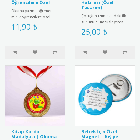
Öğrencilere Özel
Hatırası (Özel
Tasarım)
Okuma yazma öğrenen
Çocuğunuzun okuldaki ilk
minik öğrencilere özel
gününü ölümsüzleştiren
olarak tasarlanmış "Artık
11,90 ₺
şık ve özel tasarım "Okula
25,00 ₺
Okuyorum" rozetleri ile bu
Başladım" kokartı. Kalite..
önem..
Kitap Kurdu
Bebek İçin Özel
Madalyası | Okuma
Magnet | Kişiye