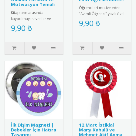
Motivasyon Temalı
Öğrencileri motive eden
Kitapların arasında
"Azimli Öğrenci" yazılı özel
kaybolmayı sevenler ve
tasarım rozet. Kaliteli
9,90 ₺
ders yükünün altından
9,90 ₺
metal malzemeden üretil..
başarıyla kalkanlar için
tasarlanmı..
İlk Dişim Magneti |
12 Mart İstiklal
Bebekler İçin Hatıra
Marşı Kabulü ve
Tasarımı
Mehmet Akif Anma