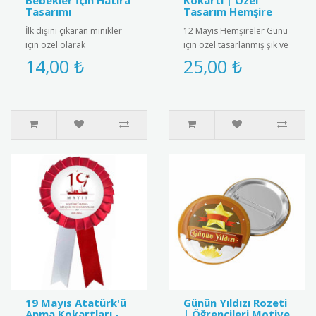
Bebekler İçin Hatıra
Kokartı | Özel
Tasarımı
Tasarım Hemşire
İlk dişini çıkaran minikler
12 Mayıs Hemşireler Günü
için özel olarak
için özel tasarlanmış şık ve
tasarlanmış bebek
kaliteli kokart. Sağlık
14,00 ₺
25,00 ₺
magneti. Diş buğdayı
çalışanlarını onurland..
partileri ve öze..
19 Mayıs Atatürk'ü
Günün Yıldızı Rozeti
Anma Kokartları -
| Öğrencileri Motive