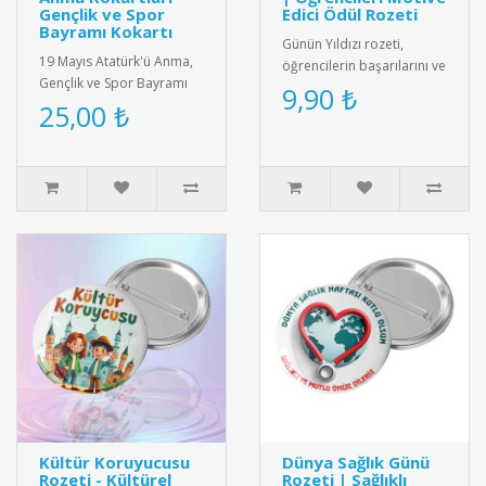
Gençlik ve Spor
Edici Ödül Rozeti
Bayramı Kokartı
Günün Yıldızı rozeti,
19 Mayıs Atatürk'ü Anma,
öğrencilerin başarılarını ve
Gençlik ve Spor Bayramı
olumlu davranışlarını
9,90 ₺
için özel tasarım kokart
25,00 ₺
teşvik etmek amacıyla
seti. Yüksek kaliteli meta..
kulla..
Kültür Koruyucusu
Dünya Sağlık Günü
Rozeti - Kültürel
Rozeti | Sağlıklı