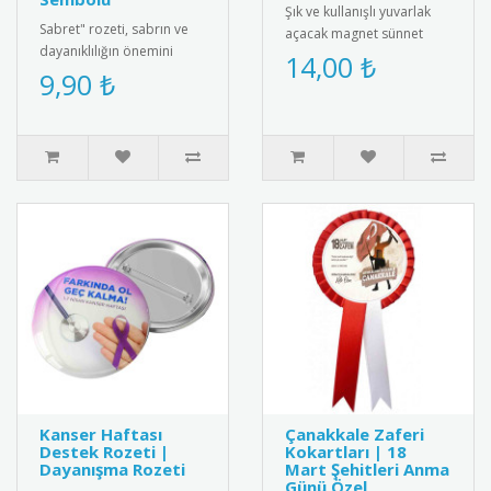
Şık ve kullanışlı yuvarlak
Sabret" rozeti, sabrın ve
açacak magnet sünnet
dayanıklılığın önemini
hediyesi. Yüksek kaliteli
14,00 ₺
vurgulayan şık bir tasarım.
9,90 ₺
mıknatıs ve paslanmaz
Hem kendiniz hem de sev..
çeli..
Kanser Haftası
Çanakkale Zaferi
Destek Rozeti |
Kokartları | 18
Dayanışma Rozeti
Mart Şehitleri Anma
Günü Özel