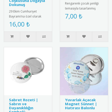
Coşkusuna Doğayla
Rengarenk çocuk şenliği
Dokunuş
temasıyla tasarlanmış
29 Ekim Cumhuriyet
karne kılıfı. Dayanıklı ve
7,00 ₺
Bayramı’na özel olarak
kaliteli malzemeden
tasarlanmış tohumlu
16,00 ₺
üretilm..
kalem. Kalemin arka
kısmında yer alan ..
Sabret Rozeti |
Yuvarlak Açacak
Sabrın ve
Magnet Sünnet |
Dayanıklılığın
Hatırası Balonlu
Sembolü