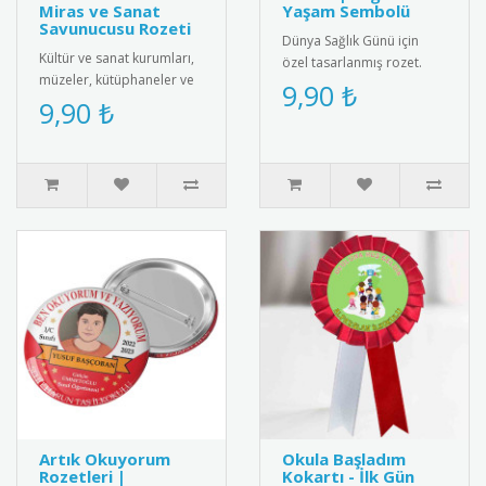
Miras ve Sanat
Yaşam Sembolü
Savunucusu Rozeti
Dünya Sağlık Günü için
Kültür ve sanat kurumları,
özel tasarlanmış rozet.
müzeler, kütüphaneler ve
Sağlıklı yaşam bilincini
9,90 ₺
kültürel miras gönüllüleri
9,90 ₺
yaymak için ideal
için özel olarak tasa..
aksesuar.R..
Artık Okuyorum
Okula Başladım
Rozetleri |
Kokartı - İlk Gün