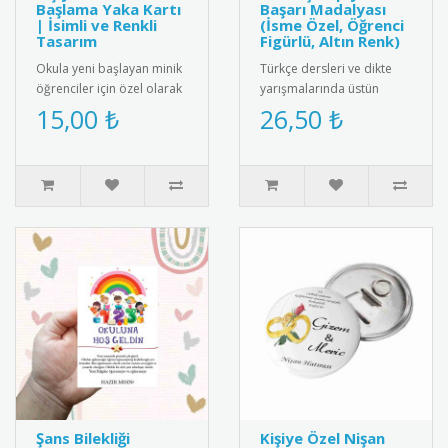
Başlama Yaka Kartı
Başarı Madalyası
| İsimli ve Renkli
(İsme Özel, Öğrenci
Tasarım
Figürlü, Altın Renk)
Okula yeni başlayan minik
Türkçe dersleri ve dikte
öğrenciler için özel olarak
yarışmalarında üstün
hazırlanan isimli yaka
başarı gösteren
15,00 ₺
26,50 ₺
kartları ile okula başl..
öğrencilere özel,
kişiselleştirilmiş m..
Şans Bilekliği
Kişiye Özel Nişan