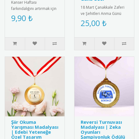
Kanser Haftası
18 Mart Çanakkale Zaferi
farkındalığını artırmak için
ve Şehitleri Anma Günü
özel tasarlanmış pembe
9,90 ₺
için özel tasarlanmış
25,00 ₺
kurdeleli destek rozeti.
kaliteli kokart seti.
Yüksek k..
Dayanıkl..
Şiir Okuma
Reversi Turnuvası
Yarışması Madalyası
Madalyası | Zeka
| Edebi Yeteneğe
Oyunları
Özel Tasarım
Şampiyonluk Ödülü