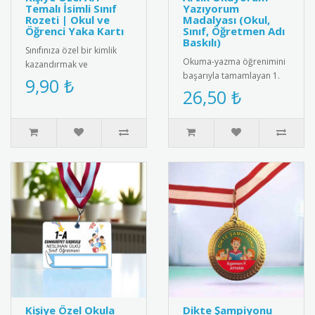
Temalı İsimli Sınıf
Yazıyorum
Rozeti | Okul ve
Madalyası (Okul,
Öğrenci Yaka Kartı
Sınıf, Öğretmen Adı
Baskılı)
Sınıfınıza özel bir kimlik
Okuma-yazma öğrenimini
kazandırmak ve
başarıyla tamamlayan 1.
öğrencilerinizi motive
9,90 ₺
sınıf öğrencilerini tebrik
26,50 ₺
etmek için harika bir yol!
etmek için tasarlanmış
Sevimli ..
öze..
Kişiye Özel Okula
Dikte Şampiyonu