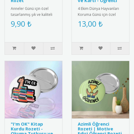
Rozet
ve Kartı - Öğrenci
Anneler Günü için özel
4 Ekim Dünya Hayvanları
tasarlanmış şık ve kaliteli
Koruma Günü için özel
rozet. 2025 yılına özel
olarak hazırlanan bu
9,90 ₺
13,00 ₺
desen ve renklerle üretil..
anlamlı hediye kartı ve
bileklik ..
"I'm OK" Kitap
Azimli Öğrenci
Kurdu Rozeti -
Rozeti | Motive
Okuma Tutkusu ve
Edici Öğrenci Rozeti