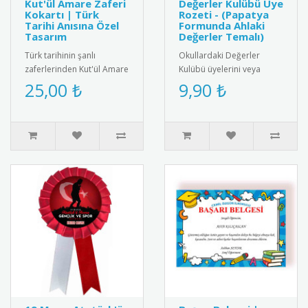
Kut'ül Amare Zaferi
Değerler Kulübü Üye
Kokartı | Türk
Rozeti - (Papatya
Tarihi Anısına Özel
Formunda Ahlaki
Tasarım
Değerler Temalı)
Türk tarihinin şanlı
Okullardaki Değerler
zaferlerinden Kut'ül Amare
Kulübü üyelerini veya
muharebesinin anısına
değerler eğitiminde
25,00 ₺
9,90 ₺
özel tasarlanmış kokart.
başarılı olan öğrencileri
Yükse..
ödüllendirm..