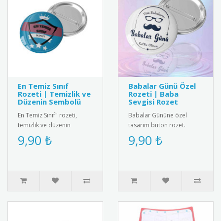
En Temiz Sınıf
Babalar Günü Özel
Rozeti | Temizlik ve
Rozeti | Baba
Düzenin Sembolü
Sevgisi Rozet
En Temiz Sınıf" rozeti,
Babalar Gününe özel
temizlik ve düzenin
tasarım buton rozet.
önemini vurgulayan şık bir
Babaların gururla
9,90 ₺
9,90 ₺
tasarım. Öğrenciler ve
takabileceği, kaliteli
öğretm..
malzemelerden üret..