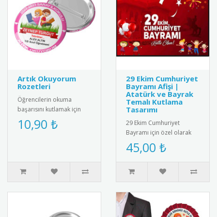
Artık Okuyorum
29 Ekim Cumhuriyet
Rozetleri
Bayramı Afişi |
Atatürk ve Bayrak
Öğrencilerin okuma
Temalı Kutlama
Tasarımı
başarısını kutlamak için
özel tasarlanmış "Artık
10,90 ₺
29 Ekim Cumhuriyet
Okuyorum" rozet
Bayramı için özel olarak
seti. Dayan..
tasarlanmış afiş. Türk
45,00 ₺
bayrağı ve Atatürk
silüetiyle süs..