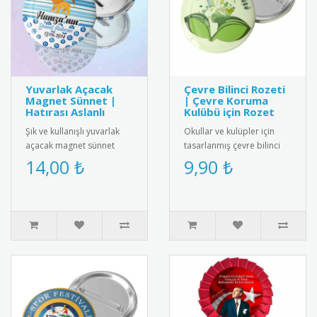
Yuvarlak Açacak
Çevre Bilinci Rozeti
Magnet Sünnet |
| Çevre Koruma
Hatırası Aslanlı
Kulübü için Rozet
Şık ve kullanışlı yuvarlak
Okullar ve kulüpler için
açacak magnet sünnet
tasarlanmış çevre bilinci
hediyesi. Yüksek kaliteli
rozetleri. Paslanmaz iğneli
14,00 ₺
9,90 ₺
mıknatıs ve paslanmaz
model, çevre farkında..
çeli..