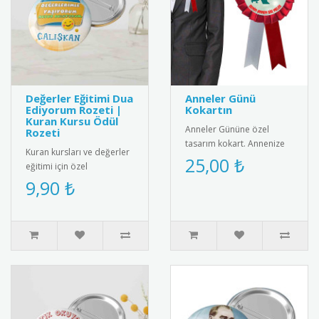
Değerler Eğitimi Dua
Anneler Günü
Ediyorum Rozeti |
Kokartın
Kuran Kursu Ödül
Anneler Gününe özel
Rozeti
tasarım kokart. Annenize
Kuran kursları ve değerler
sevginizi göstermek için
25,00 ₺
eğitimi için özel
harika bir hediye
tasarlanmış "Dua
9,90 ₺
alternatifi...
Ediyorum" rozeti. Metal
malzemeden üre..