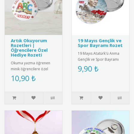
Artık Okuyorum
19 Mayıs Gençlik ve
Rozetleri |
Spor Bayramı Rozet
Öğrencilere Özel
19 Mayıs Atatürk'ü Anma
Hediye Rozeti
Gençlik ve Spor Bayramı
Okuma yazma öğrenen
için özel tasarlanmış
9,90 ₺
minik öğrencilere özel
kaliteli metal rozet. Türk
olarak tasarlanmış "Artık
10,90 ₺
bay..
Okuyorum" rozetleri ile bu
önem..