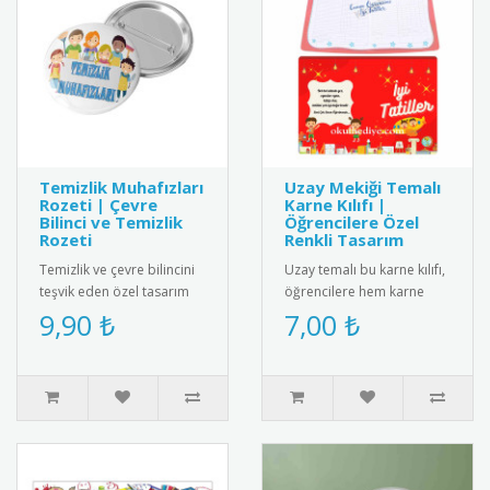
Temizlik Muhafızları
Uzay Mekiği Temalı
Rozeti | Çevre
Karne Kılıfı |
Bilinci ve Temizlik
Öğrencilere Özel
Rozeti
Renkli Tasarım
Temizlik ve çevre bilincini
Uzay temalı bu karne kılıfı,
teşvik eden özel tasarım
öğrencilere hem karne
rozet. Okul temizliğine
heyecanını yaşatır hem de
9,90 ₺
7,00 ₺
katkı sağlayan öğrencil..
eğlenceli bir hatıra su..