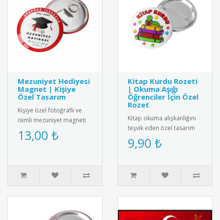
Mezuniyet Hediyesi
Kitap Kurdu Rozeti
Magnet | Kişiye
| Okuma Aşığı
Özel Tasarım
Öğrenciler İçin Özel
Rozet
Kişiye özel fotoğraflı ve
Kitap okuma alışkanlığını
isimli mezuniyet magneti
teşvik eden özel tasarım
ile mezuniyet anını anlamlı
13,00 ₺
rozet. Okuma sevgisini
9,90 ₺
bir hediyeyle ölümsüz..
yansıtan şık ve anlamlı bi..