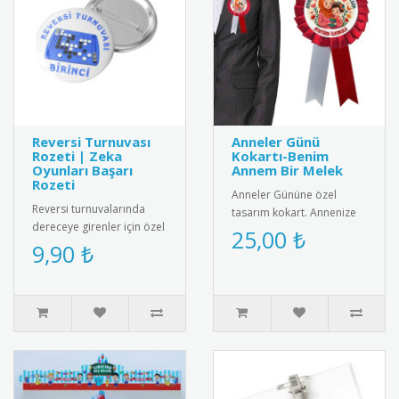
Reversi Turnuvası
Anneler Günü
Rozeti | Zeka
Kokartı-Benim
Oyunları Başarı
Annem Bir Melek
Rozeti
Anneler Gününe özel
Reversi turnuvalarında
tasarım kokart. Annenize
dereceye girenler için özel
sevginizi göstermek için
25,00 ₺
tasarım rozet. Strateji ve
9,90 ₺
harika bir hediye
zeka oyunları başarısı..
alternatifi...