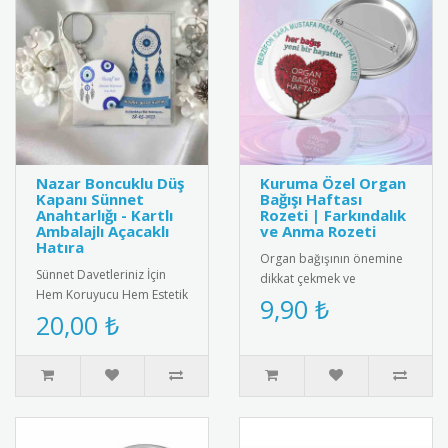
Nazar Boncuklu Düş
Kuruma Özel Organ
Kapanı Sünnet
Bağışı Haftası
Anahtarlığı - Kartlı
Rozeti | Farkındalık
Ambalajlı Açacaklı
ve Anma Rozeti
Hatıra
Organ bağışının önemine
Sünnet Davetleriniz İçin
dikkat çekmek ve
Hem Koruyucu Hem Estetik
farkındalık yaratmak
9,90 ₺
Bir Hatıra: Nazar Boncuklu
20,00 ₺
amacıyla Organ Bağışı
Düş Kapanı Tasarımlı Aç..
Haftası (3-9 Kas..