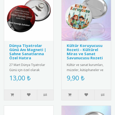
Dünya Tiyatrolar
Kültür Koruyucusu
Günü Anı Magneti |
Rozeti - Kültürel
Sahne Sanatlarına
Miras ve Sanat
Özel Hatıra
Savunucusu Rozeti
27 Mart Dünya Tiyatrolar
Kültür ve sanat kurumları,
Günü için özel olarak
müzeler, kütüphaneler ve
tasarlanmış anı magneti.
kültürel miras gönüllüleri
13,00 ₺
9,90 ₺
Tiyatro maskeleri ve sahne
için özel olarak tasa..
d..