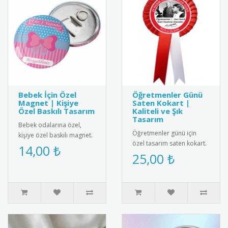
Bebek İçin Özel
Öğretmenler Günü
Magnet | Kişiye
Saten Kokart |
Özel Baskılı Tasarım
Kaliteli ve Şık
Tasarım
Bebek odalarına özel,
Öğretmenler günü için
kişiye özel baskılı magnet.
özel tasarım saten kokart.
Buzdolabı, dolap ya da
14,00 ₺
"24 Kasım Öğretmenler
25,00 ₺
ferforje süslemelerinde
Günü" yazılı şık tasarımı
kul..
ile..