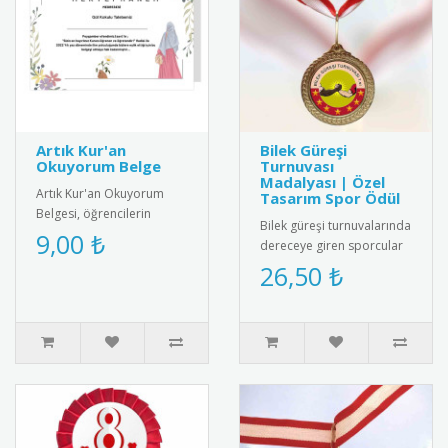
Artık Kur'an
Bilek Güreşi
Okuyorum Belge
Turnuvası
Madalyası | Özel
Artık Kur'an Okuyorum
Tasarım Spor Ödül
Belgesi, öğrencilerin
Bilek güreşi turnuvalarında
Kur'an okuma becerilerini
9,00 ₺
dereceye giren sporcular
kutlayan anlamlı bir ödül
için özel tasarım madalya.
26,50 ₺
belg..
Kaliteli metal alaşı..