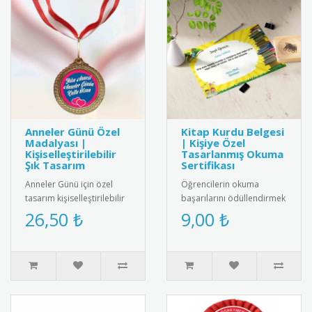
Anneler Günü Özel
Kitap Kurdu Belgesi
Madalyası |
| Kişiye Özel
Kişiselleştirilebilir
Tasarlanmış Okuma
Şık Tasarım
Sertifikası
Anneler Günü için özel
Öğrencilerin okuma
tasarım kişiselleştirilebilir
başarılarını ödüllendirmek
madalya. Kaliteli metal ve
için özel tasarlanmış kitap
26,50 ₺
9,00 ₺
renkli kurdele ile ü..
kurdu belgeleri. Kişiye öz..