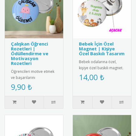
Çalışkan Öğrenci
Bebek İçin Özel
Rozetleri |
Magnet | Kişiye
Ödüllendirme ve
Özel Baskılı Tasarım
Motivasyon
Bebek odalarına özel,
Rozetleri
kişiye özel baskılı magnet.
Öğrencileri motive etmek
Buzdolabı, dolap ya da
14,00 ₺
ve başarılarını
ferforje süslemelerinde
ödüllendirmek için özel
9,90 ₺
kul..
tasarım çalışkan öğrenci
rozetleri...