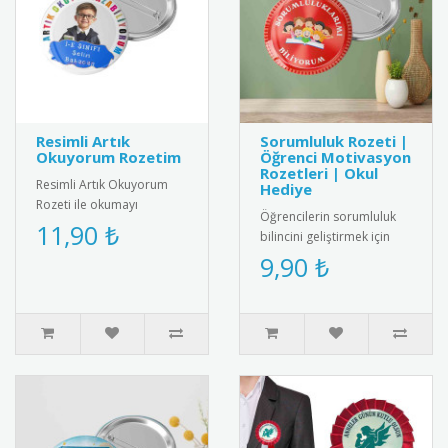
Resimli Artık
Sorumluluk Rozeti |
Okuyorum Rozetim
Öğrenci Motivasyon
Rozetleri | Okul
Resimli Artık Okuyorum
Hediye
Rozeti ile okumayı
Öğrencilerin sorumluluk
öğrenen çocukları motive
11,90 ₺
bilincini geliştirmek için
edin. Renkli ve özel
özel tasarlanmış
9,90 ₺
tasarımıyla ..
motivasyon rozeti. Kaliteli
meta..