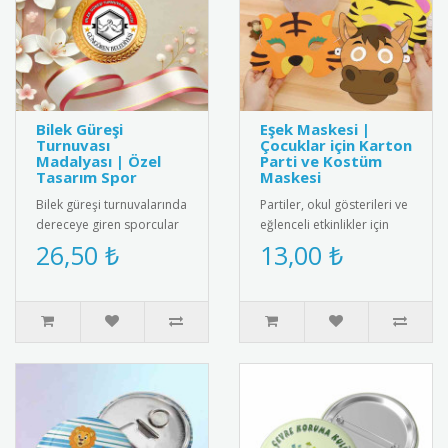
Bilek Güreşi
Eşek Maskesi |
Turnuvası
Çocuklar için Karton
Madalyası | Özel
Parti ve Kostüm
Tasarım Spor
Maskesi
Bilek güreşi turnuvalarında
Partiler, okul gösterileri ve
dereceye giren sporcular
eğlenceli etkinlikler için
için özel tasarım madalya.
tasarlanmış sevimli eşek
26,50 ₺
13,00 ₺
Kaliteli metal alaşı..
maskesi! Çocukları..