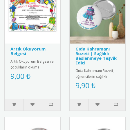
Artık Okuyorum
Gıda Kahramanı
Belgesi
Rozeti | Sağlıklı
Beslenmeye Teşvik
Artık Okuyorum Belgesi ile
Edici
çocukların okuma
Gıda Kahramanı Rozeti,
başarısını taçlandırın!
9,00 ₺
öğrencilerin sağlıklı
Renkli ve özel tasarımıyla
beslenme alışkanlıklarını
9,90 ₺
eğiti..
teşvik etmek amacıyla
tasarla..