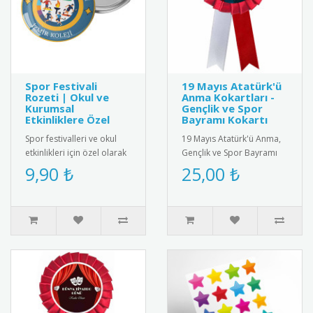
Spor Festivali
19 Mayıs Atatürk'ü
Rozeti | Okul ve
Anma Kokartları -
Kurumsal
Gençlik ve Spor
Etkinliklere Özel
Bayramı Kokartı
Spor festivalleri ve okul
19 Mayıs Atatürk'ü Anma,
etkinlikleri için özel olarak
Gençlik ve Spor Bayramı
tasarlanmış rozet.
için özel tasarım kokart
9,90 ₺
25,00 ₺
Öğrencilere ve katılımcıl..
seti. Yüksek kaliteli meta..