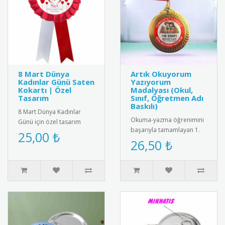
8 Mart Dünya
Artık Okuyorum
Kadınlar Günü Saten
Yazıyorum
Kokartı | Özel
Madalyası (Okul,
Tasarım
Sınıf, Öğretmen Adı
Baskılı)
8 Mart Dünya Kadınlar
Okuma-yazma öğrenimini
Günü için özel tasarım
başarıyla tamamlayan 1.
saten kokart.Yüksek kaliteli
25,00 ₺
sınıf öğrencilerini tebrik
26,50 ₺
kadife dokulu saten
etmek için tasarlanmış
kumaşt..
öze..