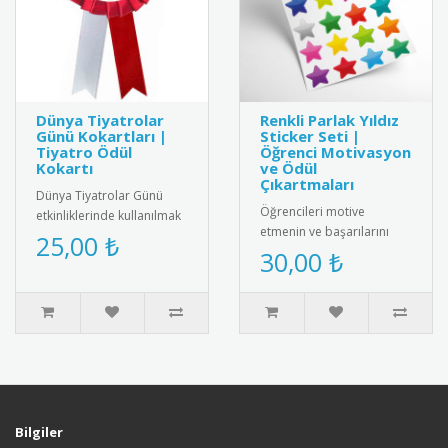
Dünya Tiyatrolar
Renkli Parlak Yıldız
Günü Kokartları |
Sticker Seti |
Tiyatro Ödül
Öğrenci Motivasyon
Kokartı
ve Ödül
Çıkartmaları
Dünya Tiyatrolar Günü
Öğrencileri motive
etkinliklerinde kullanılmak
etmenin ve başarılarını
üzere özel tasarım tiyatro
25,00 ₺
ödüllendirmenin en parlak
30,00 ₺
kokartları. Bu şık koka..
yolu! Canlı ve çeşitli
renklerd..
Bilgiler