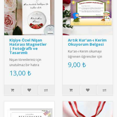
Kişiye Özel Nişan
Artık Kur'an-ı Kerim
Hatırası Magnetler
Okuyorum Belgesi
| Fotoğraflı ve
Kur’an-ı Kerim okumayı
Tasarımlı
öğrenen öğrenciler için
Nişan törenleriniz için
anlamlı ve şık bir başarı
9,00 ₺
unutulmaz bir hatıra
belgesi. Sınıf içi törenler..
olacak buzdolabı
13,00 ₺
magnetleri kişiye özel
olarak tasarlan..