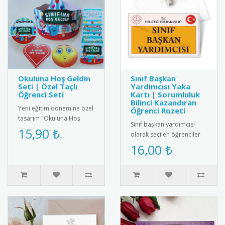
Okuluna Hoş Geldin
Sınıf Başkan
Seti | Özel Taçlı
Yardımcısı Yaka
Öğrenci Seti
Kartı | Sorumluluk
Bilinci Kazandıran
Yeni eğitim dönemine özel
Öğrenci Rozeti
tasarım "Okuluna Hoş
Sınıf başkan yardımcısı
Geldin Seti". Okulun ilk
15,90 ₺
olarak seçilen öğrenciler
günü anısına özel
için özel tasarlanmış yaka
16,00 ₺
tasarlanmı..
kartı. Renkli baskısı, ..