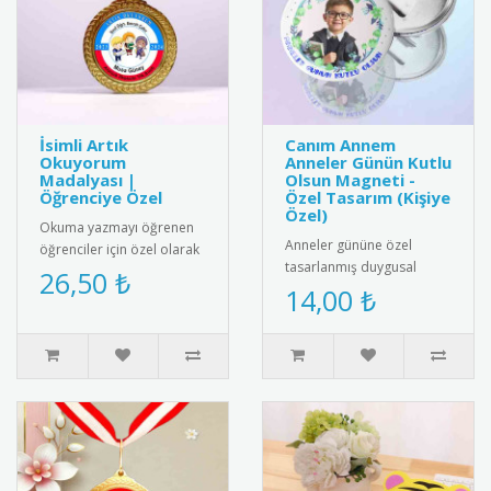
İsimli Artık
Canım Annem
Okuyorum
Anneler Günün Kutlu
Madalyası |
Olsun Magneti -
Öğrenciye Özel
Özel Tasarım (Kişiye
Özel)
Okuma yazmayı öğrenen
Anneler gününe özel
öğrenciler için özel olarak
tasarlanmış duygusal
hazırlanan isimli artık
26,50 ₺
buzdolabı magneti.
14,00 ₺
okuyorum madalyası.
Üzerinde "Canım Annem
Öğrenc..
Anneler Günün Kutl..