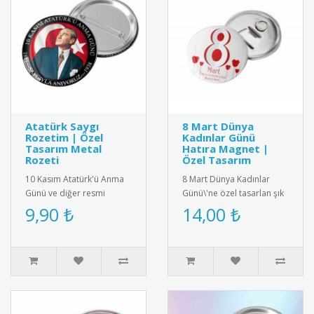
Atatürk Saygı
8 Mart Dünya
Rozetim | Özel
Kadınlar Günü
Tasarım Metal
Hatıra Magnet |
Rozeti
Özel Tasarım
10 Kasım Atatürk'ü Anma
8 Mart Dünya Kadınlar
Günü ve diğer resmi
Günü\'ne özel tasarlan şık
törenler için özel olarak
ve anlamlı hatıra magnet.
9,90 ₺
14,00 ₺
tasarlanmış metal saygı
yüksek kalite manyetik ma..
rozeti..