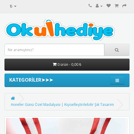
₺
0 ürün - 0,00 ₺
KATEGORİLER➤➤➤
Anneler Günü Özel Madalyası | Kişiselleştirilebilir Şık Tasarım