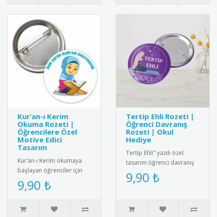
Kur’an-ı Kerim
Tertip Ehli Rozeti |
Okuma Rozeti |
Öğrenci Davranış
Öğrencilere Özel
Rozeti | Okul
Motive Edici
Hediye
Tasarım
Tertip Ehli" yazılı özel
Kur’an-ı Kerim okumaya
tasarım öğrenci davranış
başlayan öğrenciler için
rozeti. Örnek öğrencileri
9,90 ₺
özel olarak tasarlanmış bu
9,90 ₺
ödüllendirmek için ideal..
rozet, eğitim sürecini de..