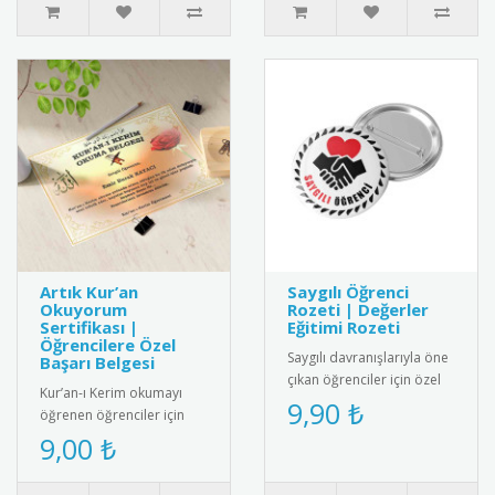
Artık Kur’an
Saygılı Öğrenci
Okuyorum
Rozeti | Değerler
Sertifikası |
Eğitimi Rozeti
Öğrencilere Özel
Saygılı davranışlarıyla öne
Başarı Belgesi
çıkan öğrenciler için özel
Kur’an-ı Kerim okumayı
tasarım rozet. Okulda
9,90 ₺
öğrenen öğrenciler için
olumlu davranışları pek..
anlamlı ve şık bir başarı
9,00 ₺
belgesi. Sınıf içi törenler..