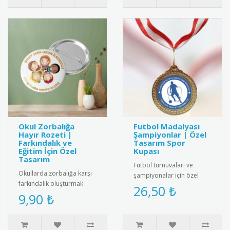
Okul Zorbalığa
Futbol Madalyası
Hayır Rozeti |
Şampiyonlar | Özel
Farkındalık ve
Tasarım Spor
Eğitim İçin Özel
Kupası
Tasarım
Futbol turnuvaları ve
Okullarda zorbalığa karşı
şampiyonalar için özel
farkındalık oluşturmak
tasarım futbol madalyası.
26,50 ₺
amacıyla tasarlanmış
9,90 ₺
Kaliteli metal malzemeden
“Zorbalığa Hayır” temalı
üre..
rozet..