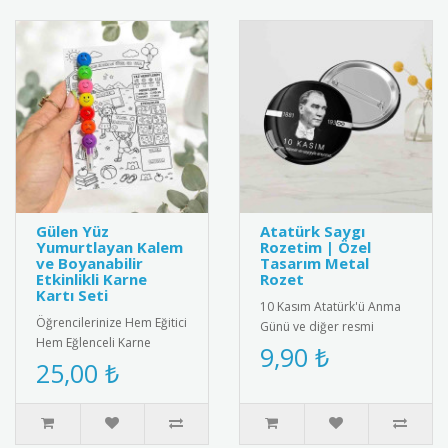
Gülen Yüz
Atatürk Saygı
Yumurtlayan Kalem
Rozetim | Özel
ve Boyanabilir
Tasarım Metal
Etkinlikli Karne
Rozet
Kartı Seti
10 Kasım Atatürk'ü Anma
Öğrencilerinize Hem Eğitici
Günü ve diğer resmi
Hem Eğlenceli Karne
törenler için özel olarak
9,90 ₺
Hediyesi: Gülen Yüz
25,00 ₺
tasarlanmış metal saygı
Yumurtlayan Kalem ve
rozeti..
İnteraktif ..