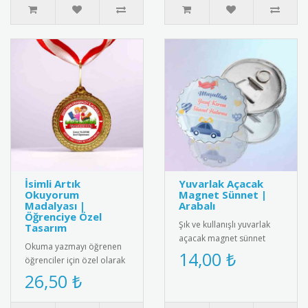
İsimli Artık
Yuvarlak Açacak
Okuyorum
Magnet Sünnet |
Madalyası |
Arabalı
Öğrenciye Özel
Şık ve kullanışlı yuvarlak
Tasarım
açacak magnet sünnet
Okuma yazmayı öğrenen
hediyesi. Yüksek kaliteli
14,00 ₺
öğrenciler için özel olarak
mıknatıs ve paslanmaz
hazırlanan isimli artık
26,50 ₺
çeli..
okuyorum madalyası.
Öğrenc..