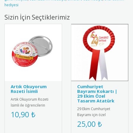
hediyesi
Sizin İçin Seçtiklerimiz
Artık Okuyorum
Cumhuriyet
Rozeti İsimli
Bayramı Kokartı |
29 Ekim Özel
Artık Okuyorum Rozeti
Tasarım Atatürk
İsimli ile öğrencilerin
29 Ekim Cumhuriyet
başarısını kişiselleştirin!
10,90 ₺
Bayramı için özel
Özel isim baskılı tasarımı..
tasarlanmış, kaliteli metal
25,00 ₺
ve emaye malzemeden
üretilmiş şık k..