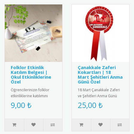
Folklor Etkinlik
Çanakkale Zaferi
Katılım Belgesi |
Kokartları | 18
Okul Etkinliklerine
Mart Şehitleri Anma
Özel
Günü Özel
Öğrencilerinizin folklor
18 Mart Çanakkale Zaferi
etkinliklerine katılımını
ve Şehitleri Anma Günü
belgelemek için şık ve
için özel tasarlanmış
9,00 ₺
25,00 ₺
anlamlı bir belge! Renkli ..
kaliteli kokart seti.
Dayanıkl..