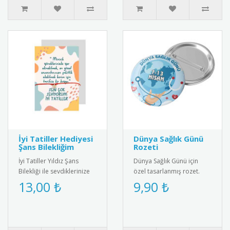
İyi Tatiller Hediyesi
Dünya Sağlık Günü
Şans Bilekliğim
Rozeti
İyi Tatiller Yıldız Şans
Dünya Sağlık Günü için
Bilekliği ile sevdiklerinize
özel tasarlanmış rozet.
özel bir hediye verin! Tatil
Sağlıklı yaşam bilincini
13,00 ₺
9,90 ₺
ruhunu yansıtan ş..
yaymak için ideal
aksesuar.R..