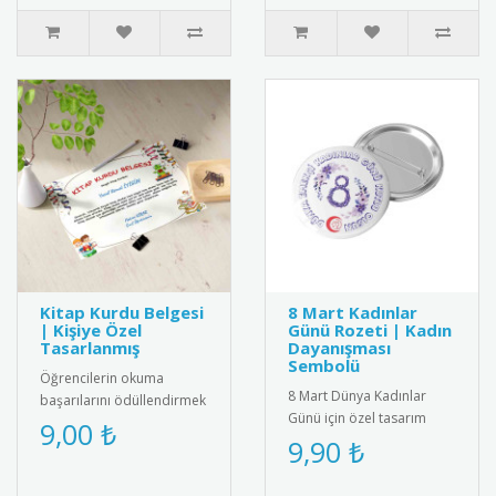
kumaşt..
Kitap Kurdu Belgesi
8 Mart Kadınlar
| Kişiye Özel
Günü Rozeti | Kadın
Tasarlanmış
Dayanışması
Sembolü
Öğrencilerin okuma
8 Mart Dünya Kadınlar
başarılarını ödüllendirmek
Günü için özel tasarım
için özel tasarlanmış kitap
9,00 ₺
rozet. Kadın dayanışmasını
9,90 ₺
kurdu belgeleri. Kişiye öz..
ve eşitliği simgeleyen şık
a..