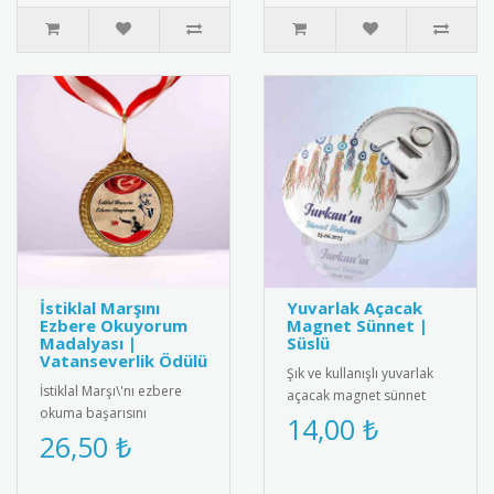
İstiklal Marşını
Yuvarlak Açacak
Ezbere Okuyorum
Magnet Sünnet |
Madalyası |
Süslü
Vatanseverlik Ödülü
Şık ve kullanışlı yuvarlak
İstiklal Marşı\'nı ezbere
açacak magnet sünnet
okuma başarısını
hediyesi. Yüksek kaliteli
14,00 ₺
ödüllendiren özel tasarım
26,50 ₺
mıknatıs ve paslanmaz
madalya. Milli
çeli..
değerlerimizi ya..