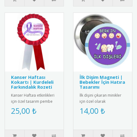
Kanser Haftası
İlk Dişim Magneti |
Kokartı | Kurdeleli
Bebekler İçin Hatıra
Farkındalık Rozeti
Tasarımı
Kanser Haftası etkinlikleri
İlk dişini çıkaran minikler
için özel tasarım pembe
için özel olarak
kurdeleli kokart. Yüksek
tasarlanmış bebek
25,00 ₺
14,00 ₺
kalite metal malzemeden..
magneti. Diş buğdayı
partileri ve öze..