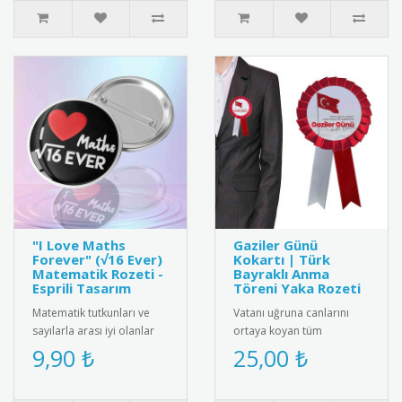
"I Love Maths
Gaziler Günü
Forever" (√16 Ever)
Kokartı | Türk
Matematik Rozeti -
Bayraklı Anma
Esprili Tasarım
Töreni Yaka Rozeti
Matematik tutkunları ve
Vatanı uğruna canlarını
sayılarla arası iyi olanlar
ortaya koyan tüm
için harika bir kelime
gazilerimizin Gaziler Günü
9,90 ₺
25,00 ₺
oyunu içeren "I ❤️ Maths ..
Kutlu Olsun" mesajı ve
dalgalana..