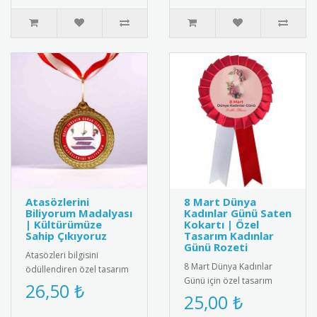
Atasözlerini
8 Mart Dünya
Biliyorum Madalyası
Kadınlar Günü Saten
| Kültürümüze
Kokartı | Özel
Sahip Çıkıyoruz
Tasarım Kadınlar
Günü Rozeti
Atasözleri bilgisini
8 Mart Dünya Kadınlar
ödüllendiren özel tasarım
Günü için özel tasarım
madalya. Türk kültürünü
26,50 ₺
saten kokart.Yüksek kaliteli
25,00 ₺
yaşatmak ve dil
kadife dokulu saten
becerilerini ..