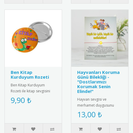
Ben Kitap
Hayvanları Koruma
Kurduyum Rozeti
Günü Bilekliği -
"Dostlarımızı
Ben Kitap Kurduyum
Korumak Senin
Elinde!"
Rozeti ile kitap sevgisini
teşvik edin! Öğrencilere ve
9,90 ₺
Hayvan sevgisi ve
kitap tutkunlarına özel ta..
merhamet duygusunu
pekiştirmek için
13,00 ₺
tasarlanmış özel bir
hediye kartı ve bileklik ..