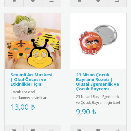
Sevimli Arı Maskesi
23 Nisan Çocuk
| Okul Öncesi ve
Bayramı Rozeti |
Etkinlikler İçin
Ulusal Egemenlik ve
Çocuk Bayramı
Çocuklara özel
23 Nisan Ulusal Egemenlik
tasarlanmış sevimli arı
ve Çocuk Bayramı için özel
maskesi; okul öncesi
13,00 ₺
tasarlanmış rozet.
9,90 ₺
eğitim, tiyatro oyunları,
Çocuklar için şık ve
temsiller ve e..
anlamlı..