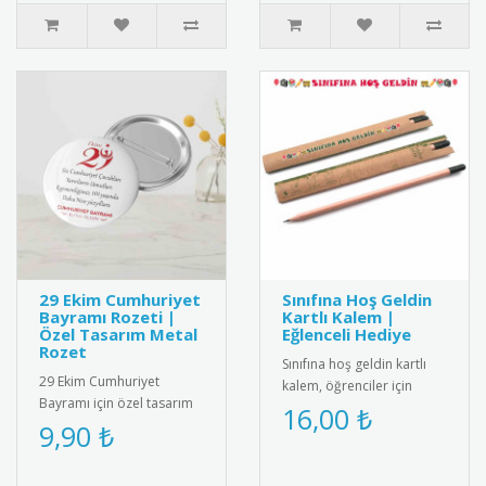
29 Ekim Cumhuriyet
Sınıfına Hoş Geldin
Bayramı Rozeti |
Kartlı Kalem |
Özel Tasarım Metal
Eğlenceli Hediye
Rozet
Sınıfına hoş geldin kartlı
29 Ekim Cumhuriyet
kalem, öğrenciler için
Bayramı için özel tasarım
eğlenceli ve kullanışlı bir
16,00 ₺
metal rozet. Kaliteli metal
9,90 ₺
hediye. Her ürün bir k..
malzemeden üretilmiş,
Türk ..