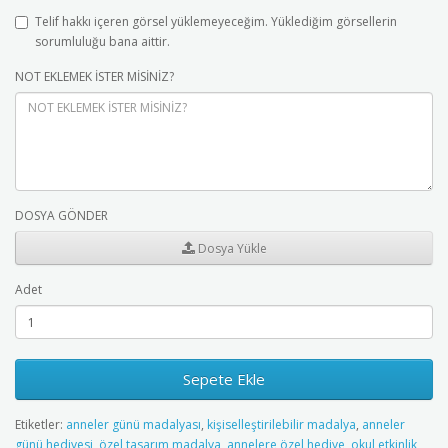
Telif hakkı içeren görsel yüklemeyeceğim. Yüklediğim görsellerin
sorumluluğu bana aittir.
NOT EKLEMEK İSTER MİSİNİZ?
DOSYA GÖNDER
Dosya Yükle
Adet
Sepete Ekle
Etiketler:
anneler günü madalyası
,
kişiselleştirilebilir madalya
,
anneler
günü hediyesi
,
özel tasarım madalya
,
annelere özel hediye
,
okul etkinlik