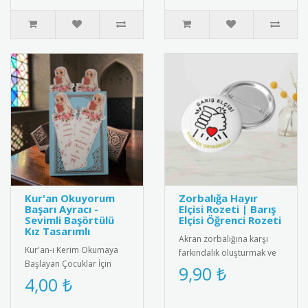
Kur'an Okuyorum
Zorbalığa Hayır
Başarı Ayracı -
Elçisi Rozeti | Barış
Sevimli Başörtülü
Elçisi Öğrenci Rozeti
Kız Tasarımlı
Akran zorbalığına karşı
Kur'an-ı Kerim Okumaya
farkındalık oluşturmak ve
Başlayan Çocuklar İçin
barış elçisi öğrencileri
9,90 ₺
Anlamlı Bir Hediye: Sevimli
4,00 ₺
ödüllendirmek için tasarl..
Başörtülü Kız Tasarımlı Ku..