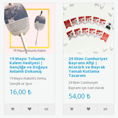
19 Mayıs Tohumlu
29 Ekim Cumhuriyet
Kalem Hediyesi |
Bayramı Afişi |
Gençliğe ve Doğaya
Atatürk ve Bayrak
Anlamlı Dokunuş
Temalı Kutlama
Tasarımı
19 Mayıs Atatürk’ü Anma,
29 Ekim Cumhuriyet
Gençlik ve Spor
Bayramı için özel olarak
Bayramı’na özel olarak
16,00 ₺
tasarlanmış afiş. Türk
54,00 ₺
tasarlanmış tohumlu
bayrağı ve Atatürk
kalem hediyesi. ..
silüetiyle süs..