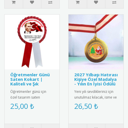
Öğretmenler Günü
2027 Yılbaşı Hatırası
Saten Kokart |
Kişiye Özel Madalya
Kaliteli ve Şık
- Yılın En İyisi Ödülü
Öğretmenler günü için
Yeni yılı sevdikleriniz için
özel tasarım saten
unutulmaz kılacak, isme ve
kokart."24 Kasım
aileye özel olarak
25,00 ₺
26,50 ₺
Öğretmenler Günü" yazılı
tasarlanan "2025 Yılbaşı ..
şık tasarımı ile ..