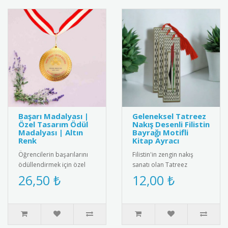
Başarı Madalyası |
Geleneksel Tatreez
Özel Tasarım Ödül
Nakış Desenli Filistin
Madalyası | Altın
Bayrağı Motifli
Renk
Kitap Ayracı
Öğrencilerin başarılarını
Filistin'in zengin nakış
ödüllendirmek için özel
sanatı olan Tatreez
tasarım altın renkli başarı
motiflerinin ve ulusal
26,50 ₺
12,00 ₺
madalyası. Kaliteli me..
kimliğin sembolü Filistin
Bayrağ..