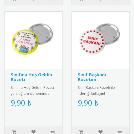
Sınıfına Hoş Geldin
Sınıf Başkanı
Rozeti
Rozetim
Sınıfına Hoş Geldin Rozeti,
Sınıf Başkanı Rozeti ile
yeni eğitim döneminde
liderliği kutlayın!
öğrencileri motive eden
Öğrenciler için özel
9,90 ₺
9,90 ₺
özel bir karşılama rozetid..
tasarım, şık ve anlamlı bir
ödül.&..