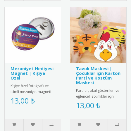
Mezuniyet Hediyesi
Tavuk Maskesi |
Magnet | Kişiye
Çocuklar için Karton
Özel
Parti ve Kostüm
Maskesi
Kişiye özel fotoğraflı ve
Partiler, okul gösterileri ve
isimli mezuniyet magneti
eğlenceli etkinlikler için
ile mezuniyet anını anlamlı
13,00 ₺
tasarlanmış sevimli tavuk
13,00 ₺
bir hediyeyle ölümsüz..
maskesi! Çocuklar..