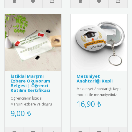
İstiklal Marşı’nı
Mezuniyet
Ezbere Okuyorum
Anahtarlığı Kepli
Belgesi | Öğrenci
Mezuniyet Anahtarlığı Kepli
Katılım Sertifikası
modeli ile mezuniyetinizi
Öğrencilerin İstiklal
unutulmaz kılın! Şık
16,90 ₺
Marşı’nı ezbere ve doğru
tasarımıyla yıllarca sakl..
şekilde okumalarını teşvik
9,00 ₺
etmek amacıyla hazırlanan
..