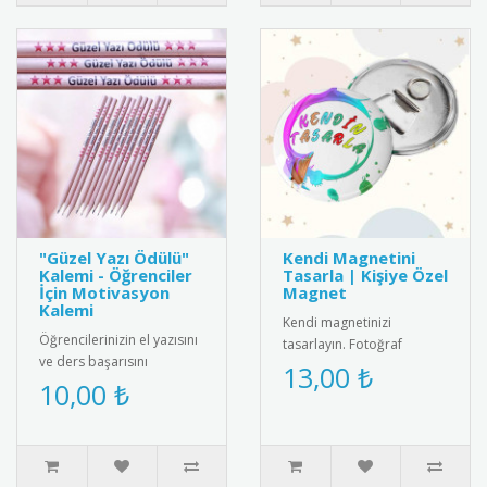
"Güzel Yazı Ödülü"
Kendi Magnetini
Kalemi - Öğrenciler
Tasarla | Kişiye Özel
İçin Motivasyon
Magnet
Kalemi
Kendi magnetinizi
Öğrencilerinizin el yazısını
tasarlayın. Fotoğraf
ve ders başarısını
ekleyin, metin yazın ve
13,00 ₺
ödüllendirmek için
10,00 ₺
istediğiniz ölçüde kişiye
mükemmel bir seçenek!
özel magnet..
Üzerinde "G..