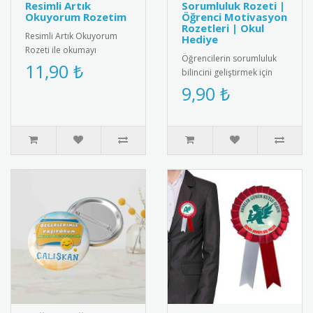
Resimli Artık
Sorumluluk Rozeti |
Okuyorum Rozetim
Öğrenci Motivasyon
Rozetleri | Okul
Resimli Artık Okuyorum
Hediye
Rozeti ile okumayı
Öğrencilerin sorumluluk
öğrenen çocukları motive
11,90 ₺
bilincini geliştirmek için
edin. Renkli ve özel
özel tasarlanmış
9,90 ₺
tasarımıyla ..
motivasyon rozeti. Kaliteli
meta..