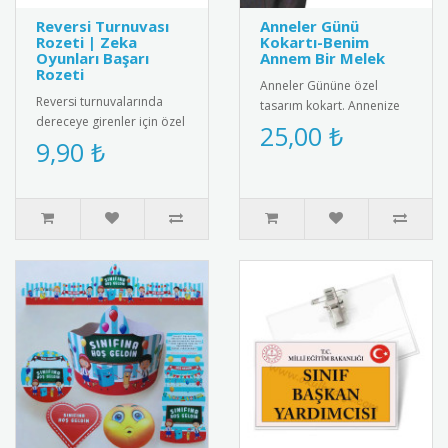
Reversi Turnuvası
Anneler Günü
Rozeti | Zeka
Kokartı-Benim
Oyunları Başarı
Annem Bir Melek
Rozeti
Anneler Gününe özel
Reversi turnuvalarında
tasarım kokart. Annenize
dereceye girenler için özel
sevginizi göstermek için
25,00 ₺
tasarım rozet. Strateji ve
9,90 ₺
harika bir hediye
zeka oyunları başarısı..
alternatifi...