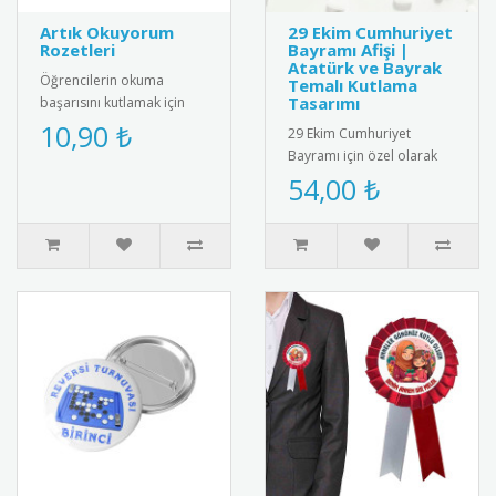
Artık Okuyorum
29 Ekim Cumhuriyet
Rozetleri
Bayramı Afişi |
Atatürk ve Bayrak
Öğrencilerin okuma
Temalı Kutlama
Tasarımı
başarısını kutlamak için
özel tasarlanmış "Artık
10,90 ₺
29 Ekim Cumhuriyet
Okuyorum" rozet
Bayramı için özel olarak
seti. Dayan..
tasarlanmış afiş. Türk
54,00 ₺
bayrağı ve Atatürk
silüetiyle süs..