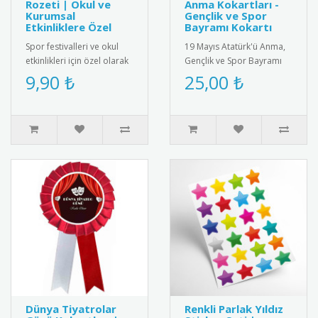
Rozeti | Okul ve
Anma Kokartları -
Kurumsal
Gençlik ve Spor
Etkinliklere Özel
Bayramı Kokartı
Spor festivalleri ve okul
19 Mayıs Atatürk'ü Anma,
etkinlikleri için özel olarak
Gençlik ve Spor Bayramı
tasarlanmış rozet.
için özel tasarım kokart
9,90 ₺
25,00 ₺
Öğrencilere ve katılımcıl..
seti. Yüksek kaliteli meta..
Dünya Tiyatrolar
Renkli Parlak Yıldız