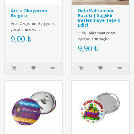
Artık Okuyorum
Gıda Kahramanı
Belgesi
Rozeti | Sağlıklı
Beslenmeye Teşvik
Artık Okuyorum Belgesi ile
Edici
çocukların okuma
Gıda Kahramanı Rozeti,
başarısını taçlandırın!
9,00 ₺
öğrencilerin sağlıklı
Renkli ve özel tasarımıyla
beslenme alışkanlıklarını
9,90 ₺
eğiti..
teşvik etmek amacıyla
tasarla..