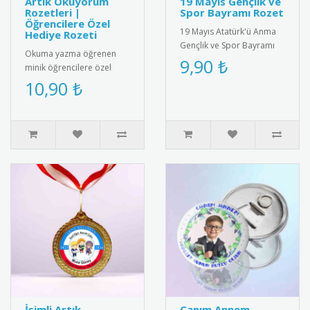
Artık Okuyorum
19 Mayıs Gençlik ve
Rozetleri |
Spor Bayramı Rozet
Öğrencilere Özel
19 Mayıs Atatürk'ü Anma
Hediye Rozeti
Gençlik ve Spor Bayramı
Okuma yazma öğrenen
için özel tasarlanmış
9,90 ₺
minik öğrencilere özel
kaliteli metal rozet. Türk
olarak tasarlanmış "Artık
10,90 ₺
bay..
Okuyorum" rozetleri ile bu
önem..
İsimli Artık
Canım Annem