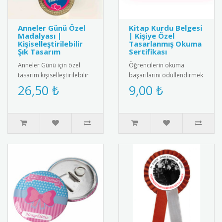
Anneler Günü Özel
Kitap Kurdu Belgesi
Madalyası |
| Kişiye Özel
Kişiselleştirilebilir
Tasarlanmış Okuma
Şık Tasarım
Sertifikası
Anneler Günü için özel
Öğrencilerin okuma
tasarım kişiselleştirilebilir
başarılarını ödüllendirmek
madalya. Kaliteli metal ve
için özel tasarlanmış kitap
26,50 ₺
9,00 ₺
renkli kurdele ile ü..
kurdu belgeleri. Kişiye öz..