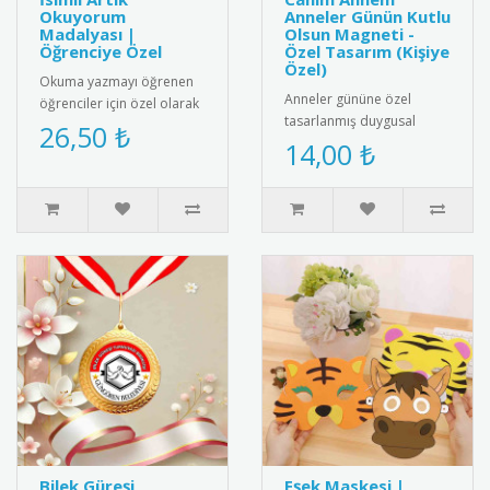
Okuyorum
Anneler Günün Kutlu
Madalyası |
Olsun Magneti -
Öğrenciye Özel
Özel Tasarım (Kişiye
Özel)
Okuma yazmayı öğrenen
Anneler gününe özel
öğrenciler için özel olarak
tasarlanmış duygusal
hazırlanan isimli artık
26,50 ₺
buzdolabı magneti.
14,00 ₺
okuyorum madalyası.
Üzerinde "Canım Annem
Öğrenc..
Anneler Günün Kutl..
Bilek Güreşi
Eşek Maskesi |