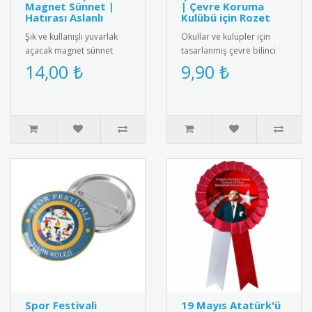
Magnet Sünnet |
| Çevre Koruma
Hatırası Aslanlı
Kulübü için Rozet
Şık ve kullanışlı yuvarlak
Okullar ve kulüpler için
açacak magnet sünnet
tasarlanmış çevre bilinci
hediyesi. Yüksek kaliteli
rozetleri. Paslanmaz iğneli
14,00 ₺
9,90 ₺
mıknatıs ve paslanmaz
model, çevre farkında..
çeli..
Spor Festivali
19 Mayıs Atatürk'ü