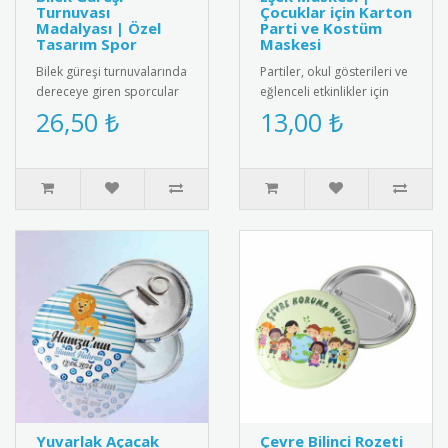
Turnuvası
Çocuklar için Karton
Madalyası | Özel
Parti ve Kostüm
Tasarım Spor
Maskesi
Bilek güreşi turnuvalarında
Partiler, okul gösterileri ve
dereceye giren sporcular
eğlenceli etkinlikler için
için özel tasarım madalya.
tasarlanmış sevimli eşek
26,50 ₺
13,00 ₺
Kaliteli metal alaşı..
maskesi! Çocukları..
Yuvarlak Açacak
Çevre Bilinci Rozeti