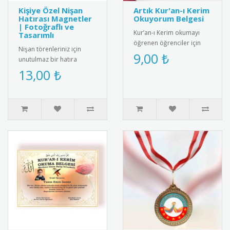
Kişiye Özel Nişan
Artık Kur'an-ı Kerim
Hatırası Magnetler
Okuyorum Belgesi
| Fotoğraflı ve
Kur’an-ı Kerim okumayı
Tasarımlı
öğrenen öğrenciler için
Nişan törenleriniz için
anlamlı ve şık bir başarı
9,00 ₺
unutulmaz bir hatıra
belgesi. Sınıf içi törenler..
olacak buzdolabı
13,00 ₺
magnetleri kişiye özel
olarak tasarlan..