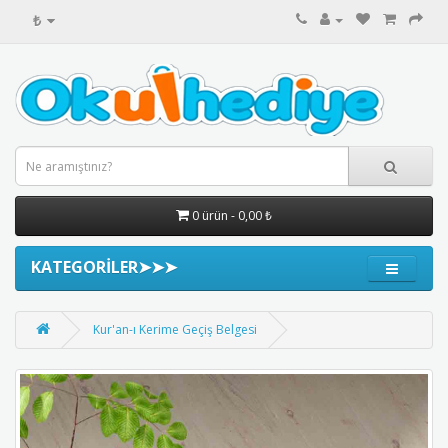
₺
0 ürün - 0,00 ₺
KATEGORİLER➤➤➤
Kur'an-ı Kerime Geçiş Belgesi