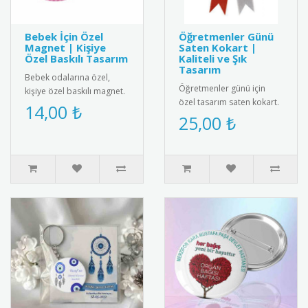
Bebek İçin Özel
Öğretmenler Günü
Magnet | Kişiye
Saten Kokart |
Özel Baskılı Tasarım
Kaliteli ve Şık
Tasarım
Bebek odalarına özel,
Öğretmenler günü için
kişiye özel baskılı magnet.
özel tasarım saten kokart.
Buzdolabı, dolap ya da
14,00 ₺
"24 Kasım Öğretmenler
25,00 ₺
ferforje süslemelerinde
Günü" yazılı şık tasarımı
kul..
ile..