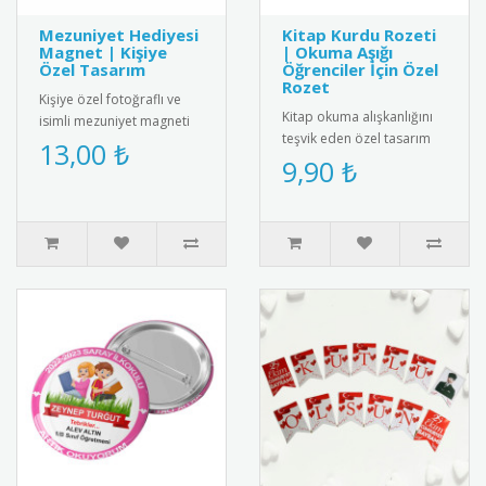
Mezuniyet Hediyesi
Kitap Kurdu Rozeti
Magnet | Kişiye
| Okuma Aşığı
Özel Tasarım
Öğrenciler İçin Özel
Rozet
Kişiye özel fotoğraflı ve
Kitap okuma alışkanlığını
isimli mezuniyet magneti
teşvik eden özel tasarım
ile mezuniyet anını anlamlı
13,00 ₺
rozet. Okuma sevgisini
9,90 ₺
bir hediyeyle ölümsüz..
yansıtan şık ve anlamlı bi..