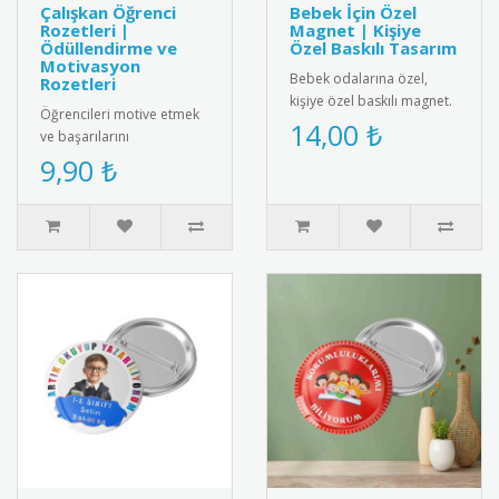
Çalışkan Öğrenci
Bebek İçin Özel
Rozetleri |
Magnet | Kişiye
Ödüllendirme ve
Özel Baskılı Tasarım
Motivasyon
Bebek odalarına özel,
Rozetleri
kişiye özel baskılı magnet.
Öğrencileri motive etmek
Buzdolabı, dolap ya da
14,00 ₺
ve başarılarını
ferforje süslemelerinde
ödüllendirmek için özel
9,90 ₺
kul..
tasarım çalışkan öğrenci
rozetleri...