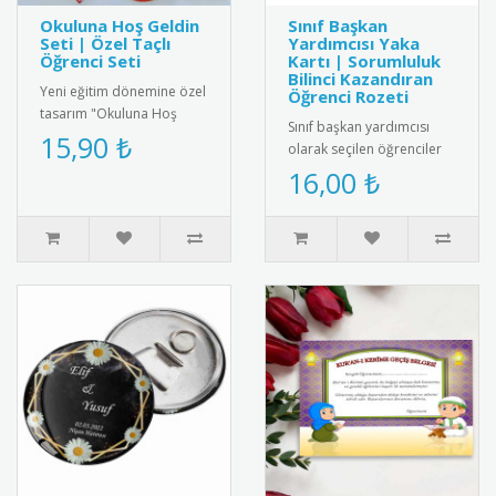
Okuluna Hoş Geldin
Sınıf Başkan
Seti | Özel Taçlı
Yardımcısı Yaka
Öğrenci Seti
Kartı | Sorumluluk
Bilinci Kazandıran
Yeni eğitim dönemine özel
Öğrenci Rozeti
tasarım "Okuluna Hoş
Sınıf başkan yardımcısı
Geldin Seti". Okulun ilk
15,90 ₺
olarak seçilen öğrenciler
günü anısına özel
için özel tasarlanmış yaka
16,00 ₺
tasarlanmı..
kartı. Renkli baskısı, ..