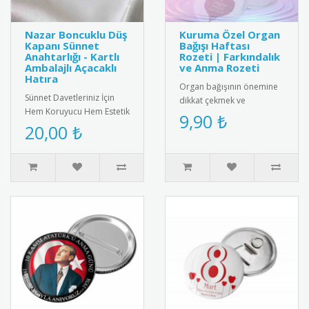
Nazar Boncuklu Düş
Kuruma Özel Organ
Kapanı Sünnet
Bağışı Haftası
Anahtarlığı - Kartlı
Rozeti | Farkındalık
Ambalajlı Açacaklı
ve Anma Rozeti
Hatıra
Organ bağışının önemine
Sünnet Davetleriniz İçin
dikkat çekmek ve
Hem Koruyucu Hem Estetik
farkındalık yaratmak
9,90 ₺
Bir Hatıra: Nazar Boncuklu
20,00 ₺
amacıyla Organ Bağışı
Düş Kapanı Tasarımlı Aç..
Haftası (3-9 Kas..