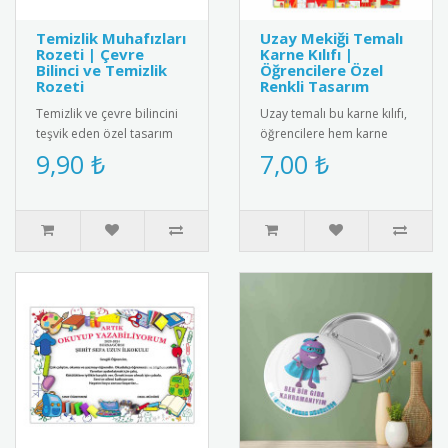
Temizlik Muhafızları
Uzay Mekiği Temalı
Rozeti | Çevre
Karne Kılıfı |
Bilinci ve Temizlik
Öğrencilere Özel
Rozeti
Renkli Tasarım
Temizlik ve çevre bilincini
Uzay temalı bu karne kılıfı,
teşvik eden özel tasarım
öğrencilere hem karne
rozet. Okul temizliğine
heyecanını yaşatır hem de
9,90 ₺
7,00 ₺
katkı sağlayan öğrencil..
eğlenceli bir hatıra su..