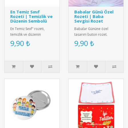
En Temiz Sınıf
Babalar Günü Özel
Rozeti | Temizlik ve
Rozeti | Baba
Düzenin Sembolü
Sevgisi Rozet
En Temiz Sınıf" rozeti,
Babalar Gününe özel
temizlik ve düzenin
tasarım buton rozet.
önemini vurgulayan şık bir
Babaların gururla
9,90 ₺
9,90 ₺
tasarım. Öğrenciler ve
takabileceği, kaliteli
öğretm..
malzemelerden üret..