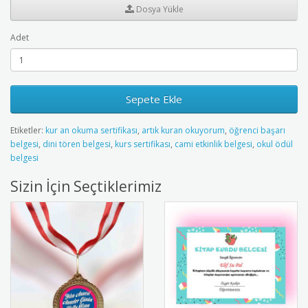
Dosya Yükle
Adet
Sepete Ekle
Etiketler:
kur an okuma sertifikası
,
artık kuran okuyorum
,
öğrenci başarı
belgesi
,
dini tören belgesi
,
kurs sertifikası
,
cami etkinlik belgesi
,
okul ödül
belgesi
Sizin İçin Seçtiklerimiz