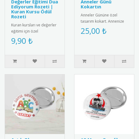
Değerler Eğitimi Dua
Anneler Günü
Ediyorum Rozeti |
Kokartın
Kuran Kursu Ödül
Anneler Gününe özel
Rozeti
tasarım kokart. Annenize
Kuran kursları ve değerler
sevginizi göstermek için
25,00 ₺
eğitimi için özel
harika bir hediye
tasarlanmış "Dua
9,90 ₺
alternatifi...
Ediyorum" rozeti. Metal
malzemeden üre..