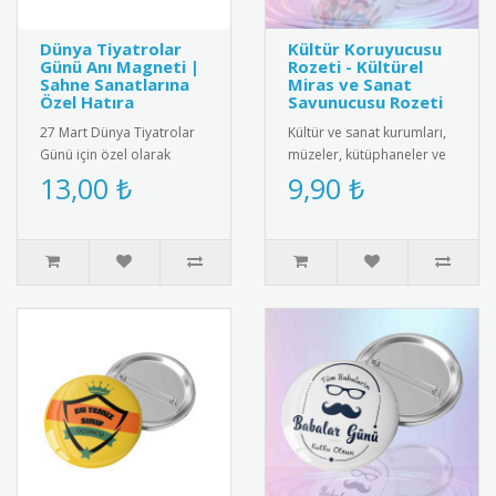
Dünya Tiyatrolar
Kültür Koruyucusu
Günü Anı Magneti |
Rozeti - Kültürel
Sahne Sanatlarına
Miras ve Sanat
Özel Hatıra
Savunucusu Rozeti
27 Mart Dünya Tiyatrolar
Kültür ve sanat kurumları,
Günü için özel olarak
müzeler, kütüphaneler ve
tasarlanmış anı magneti.
kültürel miras gönüllüleri
13,00 ₺
9,90 ₺
Tiyatro maskeleri ve sahne
için özel olarak tasa..
d..