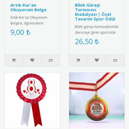
Artık Kur'an
Bilek Güreşi
Okuyorum Belge
Turnuvası
Madalyası | Özel
Artık Kur'an Okuyorum
Tasarım Spor Ödül
Belgesi, öğrencilerin
Bilek güreşi turnuvalarında
Kur'an okuma becerilerini
9,00 ₺
dereceye giren sporcular
kutlayan anlamlı bir ödül
için özel tasarım madalya.
26,50 ₺
belg..
Kaliteli metal alaşı..