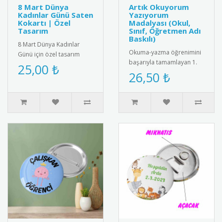
8 Mart Dünya
Artık Okuyorum
Kadınlar Günü Saten
Yazıyorum
Kokartı | Özel
Madalyası (Okul,
Tasarım
Sınıf, Öğretmen Adı
Baskılı)
8 Mart Dünya Kadınlar
Okuma-yazma öğrenimini
Günü için özel tasarım
başarıyla tamamlayan 1.
saten kokart.Yüksek kaliteli
25,00 ₺
sınıf öğrencilerini tebrik
26,50 ₺
kadife dokulu saten
etmek için tasarlanmış
kumaşt..
öze..