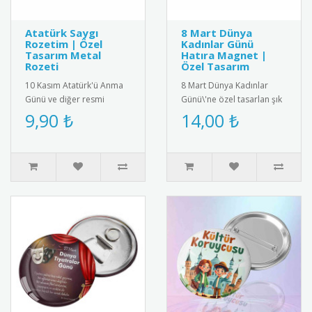
Atatürk Saygı
8 Mart Dünya
Rozetim | Özel
Kadınlar Günü
Tasarım Metal
Hatıra Magnet |
Rozeti
Özel Tasarım
10 Kasım Atatürk'ü Anma
8 Mart Dünya Kadınlar
Günü ve diğer resmi
Günü\'ne özel tasarlan şık
törenler için özel olarak
ve anlamlı hatıra magnet.
9,90 ₺
14,00 ₺
tasarlanmış metal saygı
yüksek kalite manyetik ma..
rozeti..