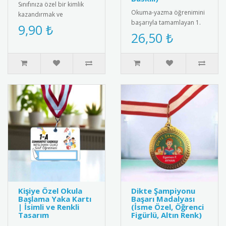
Sınıfınıza özel bir kimlik
Okuma-yazma öğrenimini
kazandırmak ve
başarıyla tamamlayan 1.
öğrencilerinizi motive
9,90 ₺
sınıf öğrencilerini tebrik
26,50 ₺
etmek için harika bir yol!
etmek için tasarlanmış
Sevimli ..
öze..
Kişiye Özel Okula
Dikte Şampiyonu
Başlama Yaka Kartı
Başarı Madalyası
| İsimli ve Renkli
(İsme Özel, Öğrenci
Tasarım
Figürlü, Altın Renk)