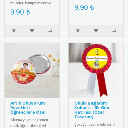
müzeler, kütüphaneler ve
Sağlıklı yaşam bilincini
9,90 ₺
kültürel miras gönüllüleri
9,90 ₺
yaymak için ideal
için özel olarak tasa..
aksesuar.R..
Artık Okuyorum
Okula Başladım
Rozetleri |
Kokartı - İlk Gün
Öğrencilere Özel
Hatırası (Özel
Tasarım)
Okuma yazma öğrenen
Çocuğunuzun okuldaki ilk
minik öğrencilere özel