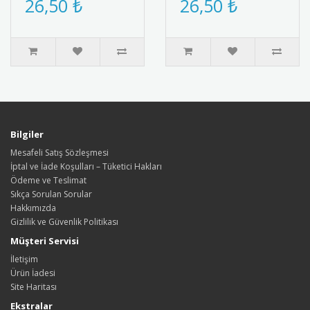
26,50 ₺
26,50 ₺
tasarlanmış madalya.
ve zeka oyunları başarısını
Metalik ..
taçlandı..
Bilgiler
Mesafeli Satış Sözleşmesi
İptal ve İade Koşulları – Tüketici Hakları
Ödeme ve Teslimat
Sıkça Sorulan Sorular
Hakkımızda
Gizlilik ve Güvenlik Politikası
Müşteri Servisi
İletişim
Ürün İadesi
Site Haritası
Ekstralar