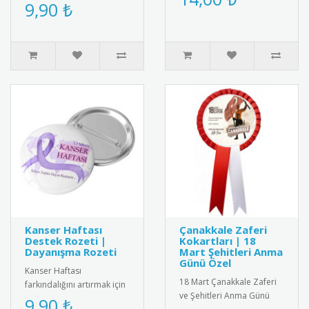
vurgulayan şık bir tasarım.
9,90 ₺
mıknatıs ve paslanmaz
Hem kendiniz hem de sev..
çeli..
Kanser Haftası
Çanakkale Zaferi
Destek Rozeti |
Kokartları | 18
Dayanışma Rozeti
Mart Şehitleri Anma
Günü Özel
Kanser Haftası
18 Mart Çanakkale Zaferi
farkındalığını artırmak için
ve Şehitleri Anma Günü
özel tasarlanmış pembe
9,90 ₺