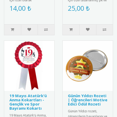
için özel olarak
için özel tasarlanmış şık ve
tasarlanmış bebek
kaliteli kokart. Sağlık
14,00 ₺
25,00 ₺
magneti. Diş buğdayı
çalışanlarını onurland..
partileri ve öze..
19 Mayıs Atatürk'ü
Günün Yıldızı Rozeti
Anma Kokartları -
| Öğrencileri Motive
Gençlik ve Spor
Edici Ödül Rozeti
Bayramı Kokartı
Günün Yıldızı rozeti,
19 Mayıs Atatürk'ü Anma,
öğrencilerin başarılarını ve