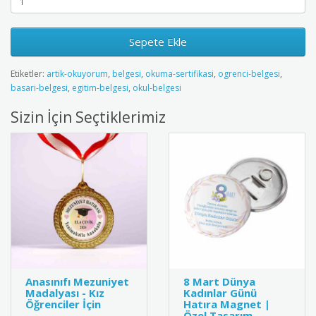
Sepete Ekle
Etiketler:
artik-okuyorum
,
belgesi
,
okuma-sertifikasi
,
ogrenci-belgesi
,
basari-belgesi
,
egitim-belgesi
,
okul-belgesi
Sizin İçin Seçtiklerimiz
Anasınıfı Mezuniyet
8 Mart Dünya
Madalyası - Kız
Kadınlar Günü
Öğrenciler İçin
Hatıra Magnet |
Özel Tasarım