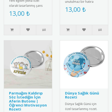
Yeni eğitim yılına özel
unutulmaz bir hatıra
olarak tasarlanmış şans
olacak buzdolabı
13,00 ₺
bilekliği. Renkli ip yapısı ve
13,00 ₺
magnetleri kişiye özel
zarif boncuk detayıyl..
olarak tasarlan..
Parmağını Kaldırıp
Dünya Sağlık Günü
Söz İstediğin İçin
Rozeti
Aferin Butonu |
Dünya Sağlık Günü için
Öğrenci Motivasyon
Rozeti
özel tasarlanmış rozet.