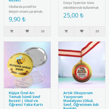
Rozeti
Dünya Tiyatrolar Günü
Okullarda pozitif bir
etkinliklerinde kullanılmak
iletişim ortamı yaratmak,
üzere özel tasarım tiyatro
25,00 ₺
arkadaşlık bağlarını
9,90 ₺
kokartları. Bu şık koka..
güçlendirmek ve akran
zorbalığı..
Kişiye Özel Arı
Artık Okuyorum
Temalı İsimli Sınıf
Yazıyorum
Rozeti | Okul ve
Madalyası (Okul,
Öğrenci Yaka Kartı
Sınıf, Öğretmen Adı
Baskılı)