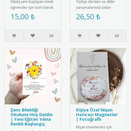
Okula yeni başlayan minik
Türkçe dersleri ve dikte
öğrenciler için özel olarak
yarışmalarında üstün
hazırlanan isimli yaka
başarı gösteren
15,00 ₺
26,50 ₺
kartları ile okula başl..
öğrencilere özel,
kişiselleştirilmiş m..
Şans Bilekliği
Kişiye Özel Nişan
Okuluna Hoş Geldin
Hatırası Magnetler
| Yeni Eğitim Yılına
| Fotoğraflı
Renkli Başlangıç
Nişan törenleriniz için