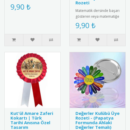
Rozeti
estetik rozeti kesfedin.
9,90 ₺
Kiyafetlerinize sik bir
Matematik dersinde başarı
dokunus ..
gösteren veya matematiğe
ilgi duyan öğrencileri
9,90 ₺
motive etmenin en
eğlencel..
Kut'ül Amare Zaferi
Değerler Kulübü Üye
Kokartı | Türk
Rozeti - (Papatya
Tarihi Anısına Özel
Formunda Ahlaki
Tasarım
Değerler Temalı)