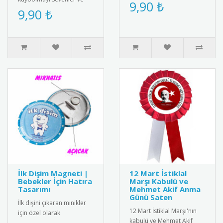
tasarım rozet. Kaliteli
9,90 ₺
ders yükünün altından
9,90 ₺
metal malzemeden üretil..
başarıyla kalkanlar için
tasarlanmı..
İlk Dişim Magneti |
12 Mart İstiklal
Bebekler İçin Hatıra
Marşı Kabulü ve
Tasarımı
Mehmet Akif Anma
Günü Saten
İlk dişini çıkaran minikler
12 Mart İstiklal Marşı'nın
için özel olarak
kabulü ve Mehmet Akif
tasarlanmış bebek