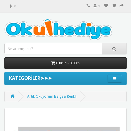
₺
0 ürün - 0,00 ₺
KATEGORİLER➤➤➤
Artık Okuyorum Belgesi Renkli