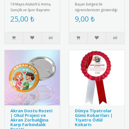
19 Mayıs Atatürk'ü Anma,
Başarı belgesi ile
Gençlik ve Spor Bayramı
öğrencilerinizin gösterdiği
için özel tasarım kokart
gayreti ve başarıyı
25,00 ₺
9,00 ₺
seti. Yüksek kaliteli meta..
ödüllendirin. Eğitimde
motivasyon..
Akran Dostu Rozeti
Dünya Tiyatrolar
| Okul Projesi ve
Günü Kokartları |
Akran Zorbalığına
Tiyatro Ödül
Karşı Farkındalık
Kokartı