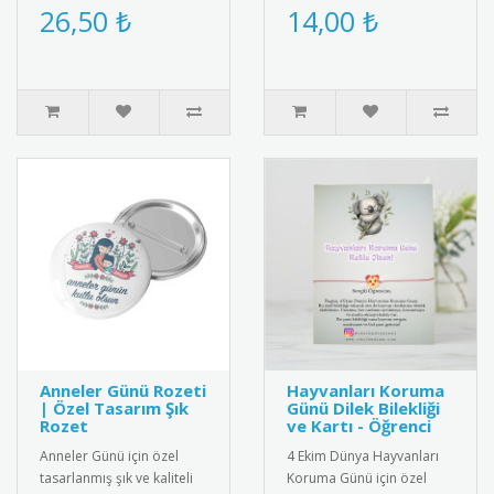
madalya. Okuma
Buzdolabı, dolap ya da
26,50 ₺
14,00 ₺
alışkanlığını teşvik etmek
ferforje süslemelerinde
için idea..
kul..
Anneler Günü Rozeti
Hayvanları Koruma
| Özel Tasarım Şık
Günü Dilek Bilekliği
Rozet
ve Kartı - Öğrenci
Anneler Günü için özel
4 Ekim Dünya Hayvanları
tasarlanmış şık ve kaliteli
Koruma Günü için özel