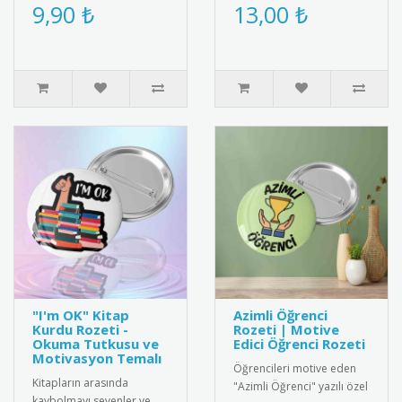
rozet. 2025 yılına özel
olarak hazırlanan bu
9,90 ₺
13,00 ₺
desen ve renklerle üretil..
anlamlı hediye kartı ve
bileklik ..
"I'm OK" Kitap
Azimli Öğrenci
Kurdu Rozeti -
Rozeti | Motive
Okuma Tutkusu ve
Edici Öğrenci Rozeti
Motivasyon Temalı
Öğrencileri motive eden
Kitapların arasında
"Azimli Öğrenci" yazılı özel
kaybolmayı sevenler ve