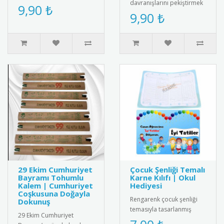
davranışlarını pekiştirmek
rozet. Okuma sevgisini
9,90 ₺
için tasarlanmış "Bugün Bir
9,90 ₺
yansıtan şık ve anlamlı bi..
İyilik Yaptım" yazılı öze..
29 Ekim Cumhuriyet
Çocuk Şenliği Temalı
Bayramı Tohumlu
Karne Kılıfı | Okul
Kalem | Cumhuriyet
Hediyesi
Coşkusuna Doğayla
Rengarenk çocuk şenliği
Dokunuş
temasıyla tasarlanmış
29 Ekim Cumhuriyet
karne kılıfı. Dayanıklı ve