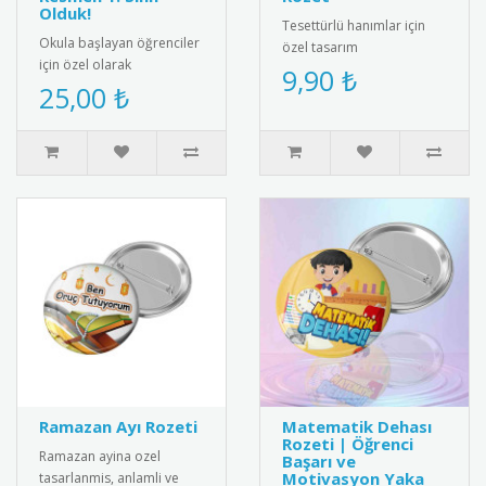
Olduk!
Tesettürlü hanımlar için
Okula başlayan öğrenciler
özel tasarım
için özel olarak
"Tesettürümle Değerliyim"
9,90 ₺
tasarlanmış konuşma
25,00 ₺
rozeti. Yüksek kaliteli metal
balonu. Anaokulu, ilkokul
malzem..
1. sınıf ve..
Ramazan Ayı Rozeti
Matematik Dehası
Rozeti | Öğrenci
Ramazan ayina ozel
Başarı ve
Motivasyon Yaka
tasarlanmis, anlamli ve