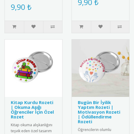
9,90 ₺
metal iş güvenliği rozeti.
9,90 ₺
şık ve anlamlı bir aksesu..
Yüksek kaliteli me..
Kitap Kurdu Rozeti
Bugün Bir İyilik
| Okuma Aşığı
Yaptım Rozeti |
Öğrenciler İçin Özel
Motivasyon Rozeti
Rozet
| Ödüllendirme
Rozeti
Kitap okuma alışkanlığını
Öğrencilerin olumlu
teşvik eden özel tasarım