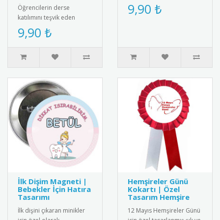
Sağlıklı yaşam bilincini
9,90 ₺
Öğrencilerin derse
yaymak için ideal
katılımını teşvik eden
aksesuar.R..
"Parmağını Kaldırıp Söz
9,90 ₺
İstediğin İçin Aferin" yazılı
moti..
İlk Dişim Magneti |
Hemşireler Günü
Bebekler İçin Hatıra
Kokartı | Özel
Tasarımı
Tasarım Hemşire
İlk dişini çıkaran minikler
12 Mayıs Hemşireler Günü