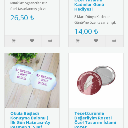
Minik kız öğrenciler için
Kadınlar Günü
Hediyesi
özel tasarlanmış şık ve
sevimli anasınıfı mezuniyet
26,50 ₺
8 Mart Dünya Kadınlar
madalyası. Kaliteli me..
Günü\'ne özel tasarlan şık
ve anlamlı hatıra magnet.
14,00 ₺
yüksek kalite manyetik ma..
Okula Başladı
Tesettürümle
Konuşma Balonu |
Değerliyim Rozeti |
İlk Gün Hatırası-Ay
Özel Tasarım İslami
Resmen 1. Sınıf
Rozet