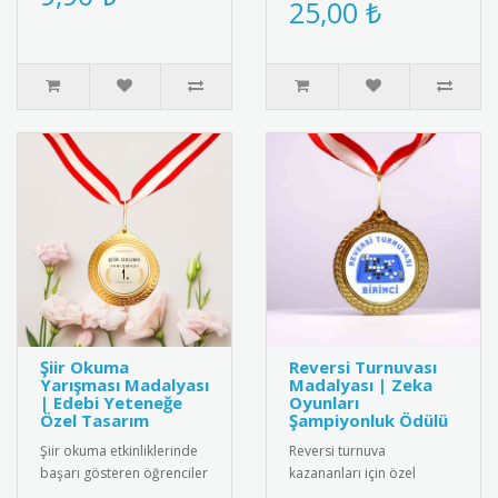
için özel tasarlanmış
25,00 ₺
kurdeleli destek rozeti.
kaliteli kokart seti.
Yüksek k..
Dayanıkl..
Şiir Okuma
Reversi Turnuvası
Yarışması Madalyası
Madalyası | Zeka
| Edebi Yeteneğe
Oyunları
Özel Tasarım
Şampiyonluk Ödülü
Şiir okuma etkinliklerinde
Reversi turnuva
başarı gösteren öğrenciler
kazananları için özel
için özel olarak
tasarım madalya. Strateji