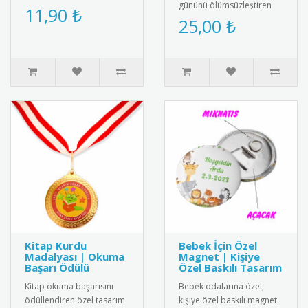
gününü ölümsüzleştiren
olarak tasarlanmış "Artık
11,90 ₺
şık ve özel tasarım "Okula
25,00 ₺
Okuyorum" rozetleri ile bu
Başladım" kokartı. Kalite..
önem..
Kitap Kurdu
Bebek İçin Özel
Madalyası | Okuma
Magnet | Kişiye
Başarı Ödülü
Özel Baskılı Tasarım
Kitap okuma başarısını
Bebek odalarına özel,
ödüllendiren özel tasarım
kişiye özel baskılı magnet.