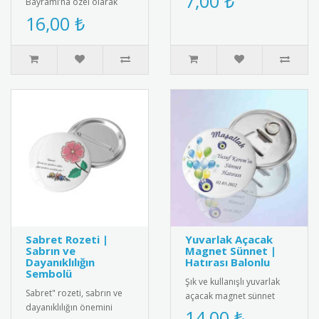
7,00 ₺
Bayramı’na özel olarak
kaliteli malzemeden
tasarlanmış tohumlu
16,00 ₺
üretilm..
kalem. Kalemin arka
kısmında yer alan ..
Sabret Rozeti |
Yuvarlak Açacak
Sabrın ve
Magnet Sünnet |
Dayanıklılığın
Hatırası Balonlu
Sembolü
Şık ve kullanışlı yuvarlak
Sabret" rozeti, sabrın ve
açacak magnet sünnet
dayanıklılığın önemini
hediyesi. Yüksek kaliteli
14,00 ₺