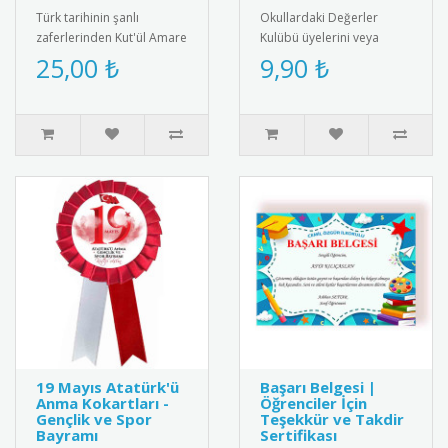
Türk tarihinin şanlı
Okullardaki Değerler
zaferlerinden Kut'ül Amare
Kulübü üyelerini veya
muharebesinin anısına
değerler eğitiminde
25,00 ₺
9,90 ₺
özel tasarlanmış kokart.
başarılı olan öğrencileri
Yükse..
ödüllendirm..
19 Mayıs Atatürk'ü
Başarı Belgesi |
Anma Kokartları -
Öğrenciler İçin
Gençlik ve Spor
Teşekkür ve Takdir
Bayramı
Sertifikası