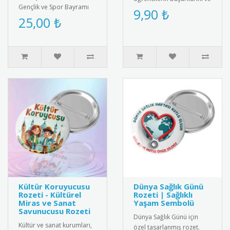
Gençlik ve Spor Bayramı
olumlu davranışlarını
9,90 ₺
için özel tasarım kokart
25,00 ₺
teşvik etmek amacıyla
seti. Yüksek kaliteli meta..
kulla..
Kültür Koruyucusu
Dünya Sağlık Günü
Rozeti - Kültürel
Rozeti | Sağlıklı
Miras ve Sanat
Yaşam Sembolü
Savunucusu Rozeti
Dünya Sağlık Günü için
Kültür ve sanat kurumları,
özel tasarlanmış rozet.