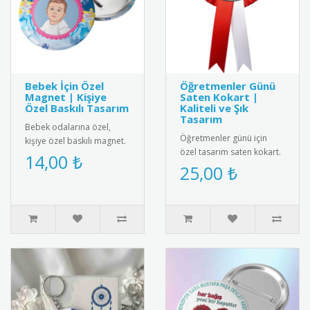
Bebek İçin Özel
Öğretmenler Günü
Magnet | Kişiye
Saten Kokart |
Özel Baskılı Tasarım
Kaliteli ve Şık
Tasarım
Bebek odalarına özel,
Öğretmenler günü için
kişiye özel baskılı magnet.
özel tasarım saten kokart.
Buzdolabı, dolap ya da
14,00 ₺
"24 Kasım Öğretmenler
25,00 ₺
ferforje süslemelerinde
Günü" yazılı şık tasarımı
kul..
ile..