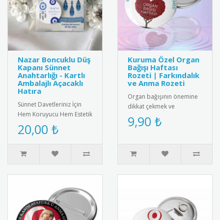
Nazar Boncuklu Düş
Kuruma Özel Organ
Kapanı Sünnet
Bağışı Haftası
Anahtarlığı - Kartlı
Rozeti | Farkındalık
Ambalajlı Açacaklı
ve Anma Rozeti
Hatıra
Organ bağışının önemine
Sünnet Davetleriniz İçin
dikkat çekmek ve
Hem Koruyucu Hem Estetik
farkındalık yaratmak
9,90 ₺
Bir Hatıra: Nazar Boncuklu
20,00 ₺
amacıyla Organ Bağışı
Düş Kapanı Tasarımlı Aç..
Haftası (3-9 Kas..