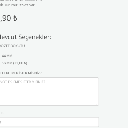
ok Durumu: Stokta var
,90 ₺
evcut Seçenekler:
ROZET BOYUTU
44 MM
58 MM (+1,00 ₺)
T EKLEMEK İSTER MİSİNİZ?
et