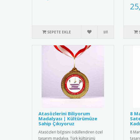
malze
25
SEPETE EKLE
Atasözlerini Biliyorum
8 Ma
Madalyası | Kültürümüze
Sate
Sahip Çıkıyoruz
Kadı
Atasözleri bilgisini ödüllendiren özel
8 Mar
tasarım madalya. Türk kültürünü
tasar