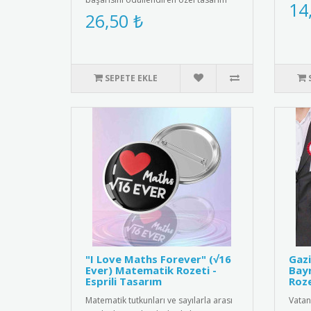
mıkna
14
madalya. Milli değerlerimizi ya..
26,50 ₺
SEPETE EKLE
"I Love Maths Forever" (√16
Gazi
Ever) Matematik Rozeti -
Bayr
Esprili Tasarım
Roze
Matematik tutkunları ve sayılarla arası
Vatan