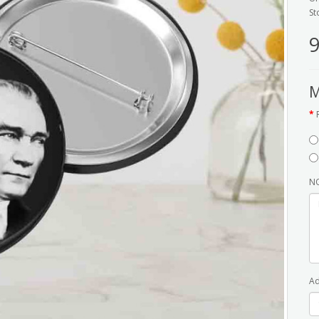
St
9
M
NO
Ad