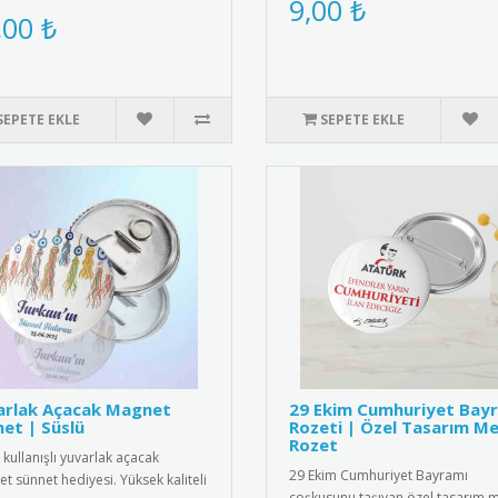
9,00 ₺
e dokulu saten kumaşt..
,00 ₺
SEPETE EKLE
SEPETE EKLE
arlak Açacak Magnet
29 Ekim Cumhuriyet Bay
et | Süslü
Rozeti | Özel Tasarım Me
Rozet
 kullanışlı yuvarlak açacak
29 Ekim Cumhuriyet Bayramı
t sünnet hediyesi. Yüksek kaliteli
coşkusunu taşıyan özel tasarım m