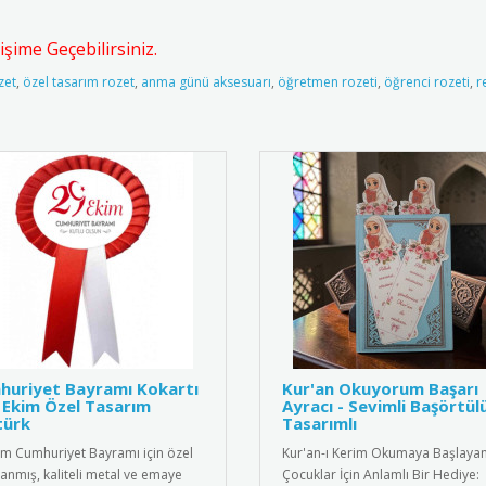
şime Geçebilirsiniz.
zet
,
özel tasarım rozet
,
anma günü aksesuarı
,
öğretmen rozeti
,
öğrenci rozeti
,
r
huriyet Bayramı Kokartı
Kur'an Okuyorum Başarı
 Ekim Özel Tasarım
Ayracı - Sevimli Başörtül
türk
Tasarımlı
im Cumhuriyet Bayramı için özel
Kur'an-ı Kerim Okumaya Başlaya
lanmış, kaliteli metal ve emaye
Çocuklar İçin Anlamlı Bir Hediye: