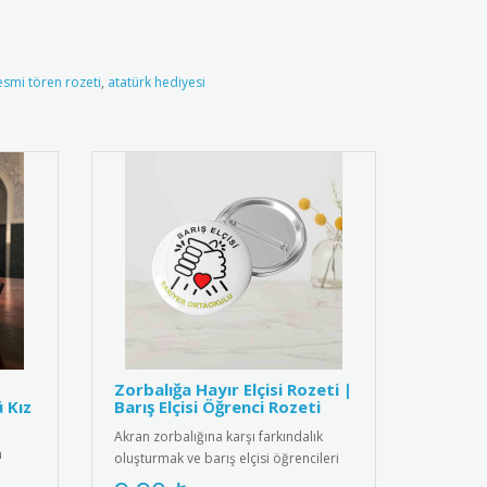
esmi tören rozeti
,
atatürk hediyesi
Zorbalığa Hayır Elçisi Rozeti |
ü Kız
Barış Elçisi Öğrenci Rozeti
Akran zorbalığına karşı farkındalık
n
oluşturmak ve barış elçisi öğrencileri
ödüllendirmek için tasarl..