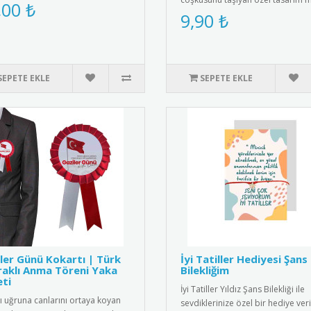
tıs ve paslanmaz çeli..
,00 ₺
rozet. Yüksek kaliteli metal malze
9,90 ₺
SEPETE EKLE
SEPETE EKLE
ler Günü Kokartı | Türk
İyi Tatiller Hediyesi Şans
aklı Anma Töreni Yaka
Bilekliğim
ti
İyi Tatiller Yıldız Şans Bilekliği ile
ı uğruna canlarını ortaya koyan
sevdiklerinize özel bir hediye veri