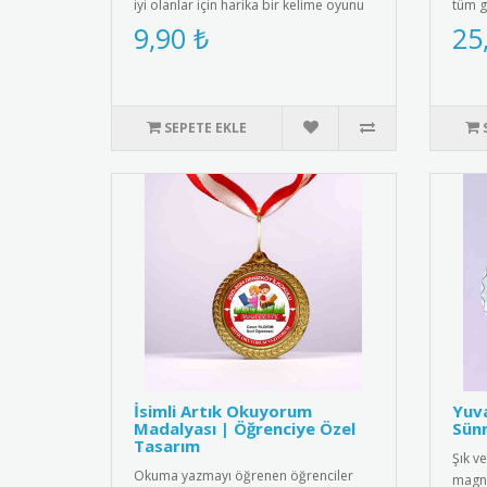
iyi olanlar için harika bir kelime oyunu
tüm g
içeren "I ❤️ Maths ..
Olsun
9,90 ₺
25
SEPETE EKLE
İsimli Artık Okuyorum
Yuv
Madalyası | Öğrenciye Özel
Sünn
Tasarım
Şık ve
Okuma yazmayı öğrenen öğrenciler
magne