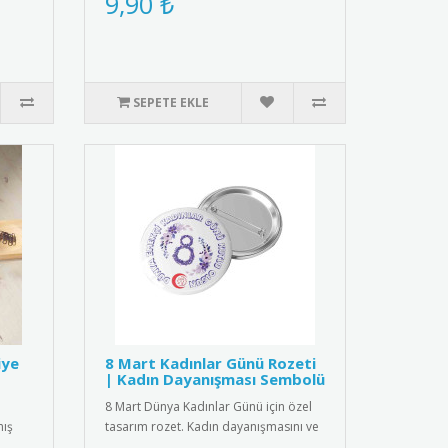
9,90 ₺
..
SEPETE EKLE
iye
8 Mart Kadınlar Günü Rozeti
| Kadın Dayanışması Sembolü
8 Mart Dünya Kadınlar Günü için özel
mış
tasarım rozet. Kadın dayanışmasını ve
eşitliği simgeleyen şık a..