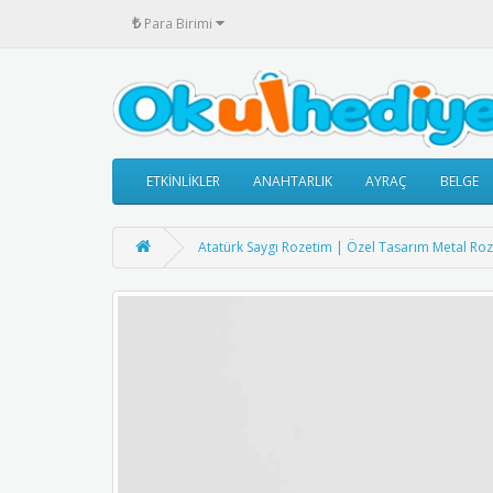
₺
Para Birimi
ETKİNLİKLER
ANAHTARLIK
AYRAÇ
BELGE
Atatürk Saygı Rozetim | Özel Tasarım Metal Roz