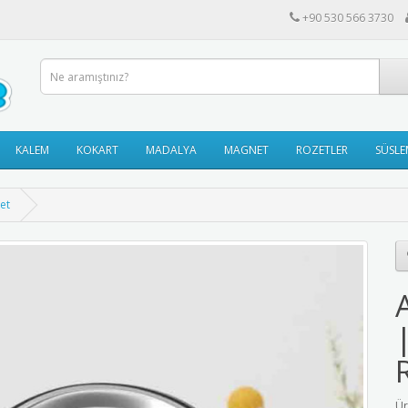
+90 530 566 3730
KALEM
KOKART
MADALYA
MAGNET
ROZETLER
SÜSLE
et
Ür