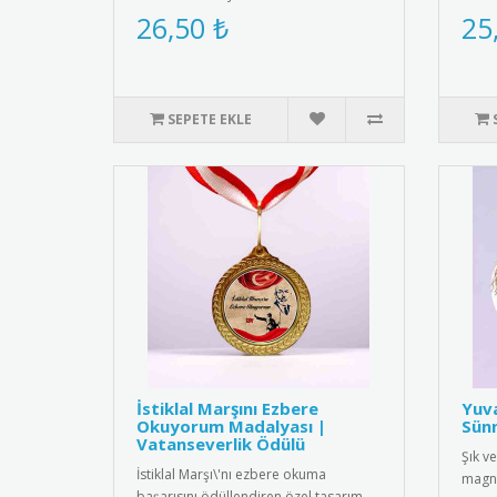
yaşatmak ve dil becerilerini ..
kadif
26,50 ₺
25
SEPETE EKLE
İstiklal Marşını Ezbere
Yuv
Okuyorum Madalyası |
Sünn
Vatanseverlik Ödülü
Şık ve
İstiklal Marşı\'nı ezbere okuma
magne
başarısını ödüllendiren özel tasarım