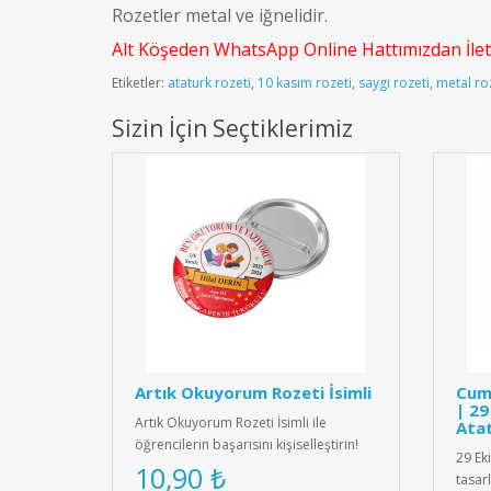
Rozetler metal ve iğnelidir.
Alt Köşeden WhatsApp Online Hattımızdan İleti
Etiketler:
ataturk rozeti
,
10 kasım rozeti
,
saygı rozeti
,
metal ro
Sizin İçin Seçtiklerimiz
Artık Okuyorum Rozeti İsimli
Cum
| 29
Artık Okuyorum Rozeti İsimli ile
Ata
öğrencilerin başarısını kişiselleştirin!
29 Ek
Özel isim baskılı tasarımı..
10,90 ₺
tasar