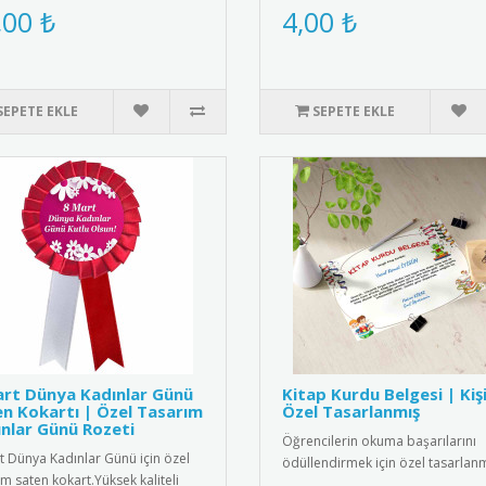
meden üretilmiş şık k..
Sevimli Başörtülü Kız Tasarımlı Ku
,00 ₺
4,00 ₺
SEPETE EKLE
SEPETE EKLE
rt Dünya Kadınlar Günü
Kitap Kurdu Belgesi | Kiş
n Kokartı | Özel Tasarım
Özel Tasarlanmış
nlar Günü Rozeti
Öğrencilerin okuma başarılarını
t Dünya Kadınlar Günü için özel
ödüllendirmek için özel tasarlan
ım saten kokart.Yüksek kaliteli
kitap kurdu belgeleri. Kişiye öz..