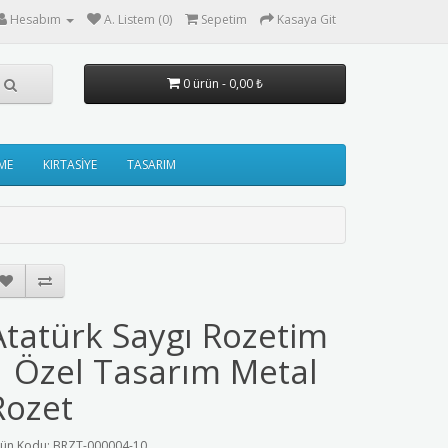
Hesabım
A. Listem (0)
Sepetim
Kasaya Git
0 ürün - 0,00 ₺
ME
KIRTASİYE
TASARIM
Atatürk Saygı Rozetim
| Özel Tasarım Metal
Rozet
ün Kodu: BRZT-000004-10