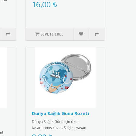
hediye. Her ürün bir k..
16,00 ₺
me..
SEPETE EKLE
Dünya Sağlık Günü Rozeti
Dünya Sağlık Günü için özel
tasarlanmış rozet. Sağlıklı yaşam
n!
bilincini yaymak için ideal aksesuar.R..