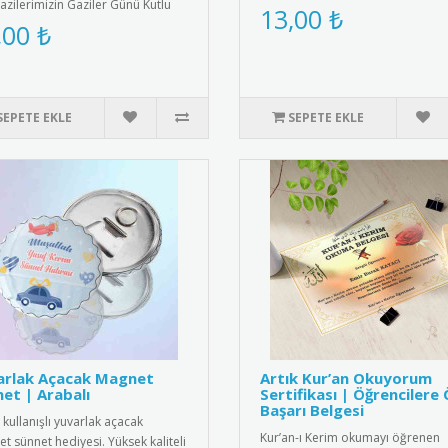
azilerimizin Gaziler Günü Kutlu
Tatil ruhunu yansıtan ş..
13,00 ₺
" mesajı ve dalgalana..
,00 ₺
SEPETE EKLE
SEPETE EKLE
arlak Açacak Magnet
Artık Kur’an Okuyorum
et | Arabalı
Sertifikası | Öğrencilere 
Başarı Belgesi
 kullanışlı yuvarlak açacak
Kur’an-ı Kerim okumayı öğrenen
t sünnet hediyesi. Yüksek kaliteli