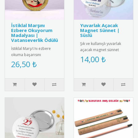
İstiklal Marşını
Yuvarlak Açacak
Ezbere Okuyorum
Magnet Sünnet |
Madalyası |
Süslü
Vatanseverlik Ödülü
Şık ve kullanışlı yuvarlak
İstiklal Marşı\'nı ezbere
açacak magnet sünnet
okuma başarısını
hediyesi. Yüksek kaliteli
14,00 ₺
ödüllendiren özel tasarım
26,50 ₺
mıknatıs ve paslanmaz
madalya. Milli
çeli..
değerlerimizi ya..