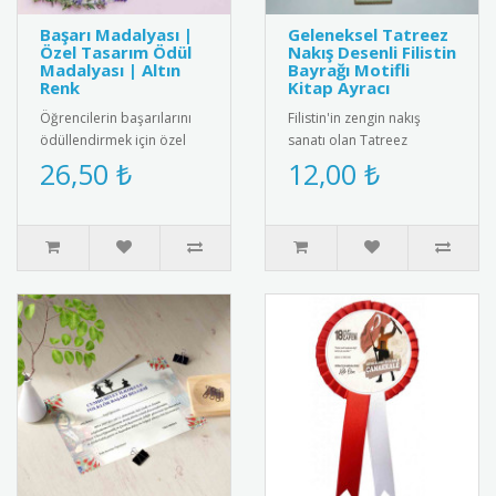
Başarı Madalyası |
Geleneksel Tatreez
Özel Tasarım Ödül
Nakış Desenli Filistin
Madalyası | Altın
Bayrağı Motifli
Renk
Kitap Ayracı
Öğrencilerin başarılarını
Filistin'in zengin nakış
ödüllendirmek için özel
sanatı olan Tatreez
tasarım altın renkli başarı
motiflerinin ve ulusal
26,50 ₺
12,00 ₺
madalyası. Kaliteli me..
kimliğin sembolü Filistin
Bayrağ..