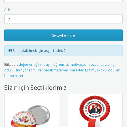
Adet
Sepete Ekle
Satın alabilmek için asgari adet: 2
Etiketler:
değerler eğitimi
,
ayın öğrencisi
,
motivasyon rozeti
,
davranış
ödülü
,
sınıf yönetimi
,
rehberlik materyali
,
karakter eğitimi
,
ilkokul ödülleri
,
buton rozet
Sizin İçin Seçtiklerimiz