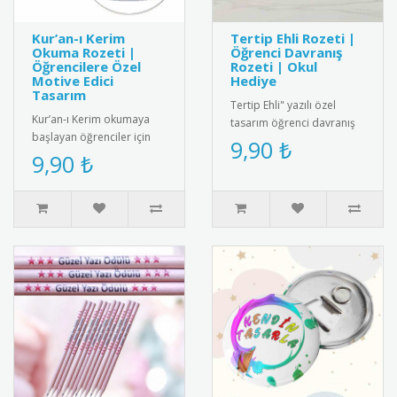
Kur’an-ı Kerim
Tertip Ehli Rozeti |
Okuma Rozeti |
Öğrenci Davranış
Öğrencilere Özel
Rozeti | Okul
Motive Edici
Hediye
Tasarım
Tertip Ehli" yazılı özel
Kur’an-ı Kerim okumaya
tasarım öğrenci davranış
başlayan öğrenciler için
rozeti. Örnek öğrencileri
9,90 ₺
özel olarak tasarlanmış bu
9,90 ₺
ödüllendirmek için ideal..
rozet, eğitim sürecini de..