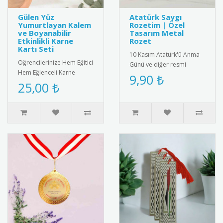
Gülen Yüz
Atatürk Saygı
Yumurtlayan Kalem
Rozetim | Özel
ve Boyanabilir
Tasarım Metal
Etkinlikli Karne
Rozet
Kartı Seti
10 Kasım Atatürk'ü Anma
Öğrencilerinize Hem Eğitici
Günü ve diğer resmi
Hem Eğlenceli Karne
törenler için özel olarak
9,90 ₺
Hediyesi: Gülen Yüz
25,00 ₺
tasarlanmış metal saygı
Yumurtlayan Kalem ve
rozeti..
İnteraktif ..