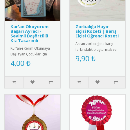
Kur'an Okuyorum
Zorbalığa Hayır
Başarı Ayracı -
Elçisi Rozeti | Barış
Sevimli Başörtülü
Elçisi Öğrenci Rozeti
Kız Tasarımlı
Akran zorbalığına karşı
Kur'an-ı Kerim Okumaya
farkındalık oluşturmak ve
Başlayan Çocuklar İçin
barış elçisi öğrencileri
9,90 ₺
Anlamlı Bir Hediye: Sevimli
4,00 ₺
ödüllendirmek için tasarl..
Başörtülü Kız Tasarımlı Ku..