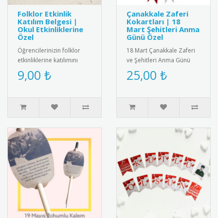
Folklor Etkinlik
Çanakkale Zaferi
Katılım Belgesi |
Kokartları | 18
Okul Etkinliklerine
Mart Şehitleri Anma
Özel
Günü Özel
Öğrencilerinizin folklor
18 Mart Çanakkale Zaferi
etkinliklerine katılımını
ve Şehitleri Anma Günü
belgelemek için şık ve
için özel tasarlanmış
9,00 ₺
25,00 ₺
anlamlı bir belge! Renkli ..
kaliteli kokart seti.
Dayanıkl..