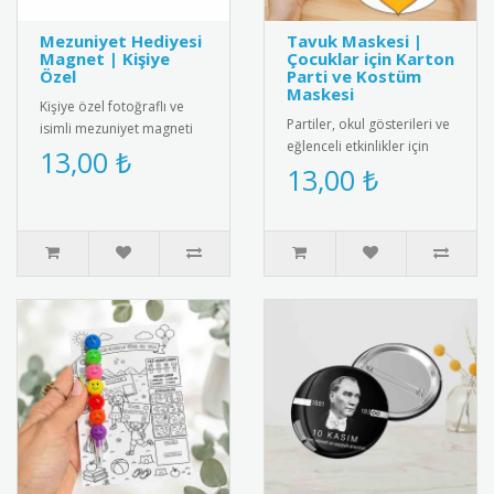
Mezuniyet Hediyesi
Tavuk Maskesi |
Magnet | Kişiye
Çocuklar için Karton
Özel
Parti ve Kostüm
Maskesi
Kişiye özel fotoğraflı ve
Partiler, okul gösterileri ve
isimli mezuniyet magneti
eğlenceli etkinlikler için
ile mezuniyet anını anlamlı
13,00 ₺
tasarlanmış sevimli tavuk
13,00 ₺
bir hediyeyle ölümsüz..
maskesi! Çocuklar..