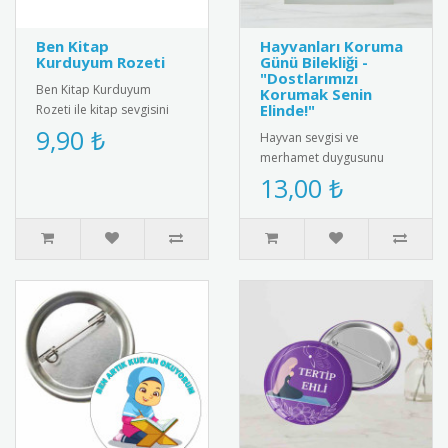
Ben Kitap
Hayvanları Koruma
Kurduyum Rozeti
Günü Bilekliği -
"Dostlarımızı
Ben Kitap Kurduyum
Korumak Senin
Elinde!"
Rozeti ile kitap sevgisini
teşvik edin! Öğrencilere ve
9,90 ₺
Hayvan sevgisi ve
kitap tutkunlarına özel ta..
merhamet duygusunu
pekiştirmek için
13,00 ₺
tasarlanmış özel bir
hediye kartı ve bileklik ..