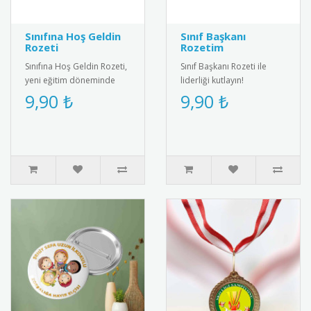
Sınıfına Hoş Geldin
Sınıf Başkanı
Rozeti
Rozetim
Sınıfına Hoş Geldin Rozeti,
Sınıf Başkanı Rozeti ile
yeni eğitim döneminde
liderliği kutlayın!
öğrencileri motive eden
Öğrenciler için özel
9,90 ₺
9,90 ₺
özel bir karşılama rozetid..
tasarım, şık ve anlamlı bir
ödül.&..