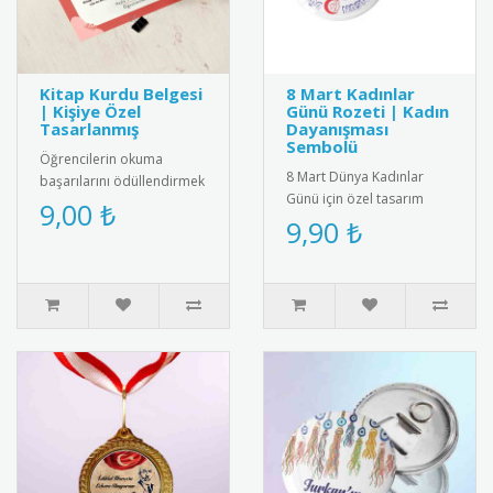
Kitap Kurdu Belgesi
8 Mart Kadınlar
| Kişiye Özel
Günü Rozeti | Kadın
Tasarlanmış
Dayanışması
Sembolü
Öğrencilerin okuma
8 Mart Dünya Kadınlar
başarılarını ödüllendirmek
Günü için özel tasarım
için özel tasarlanmış kitap
9,00 ₺
rozet. Kadın dayanışmasını
9,90 ₺
kurdu belgeleri. Kişiye öz..
ve eşitliği simgeleyen şık
a..