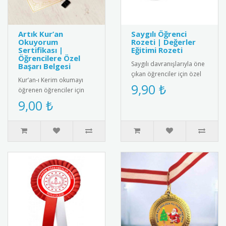
Artık Kur’an
Saygılı Öğrenci
Okuyorum
Rozeti | Değerler
Sertifikası |
Eğitimi Rozeti
Öğrencilere Özel
Saygılı davranışlarıyla öne
Başarı Belgesi
çıkan öğrenciler için özel
Kur’an-ı Kerim okumayı
tasarım rozet. Okulda
9,90 ₺
öğrenen öğrenciler için
olumlu davranışları pek..
anlamlı ve şık bir başarı
9,00 ₺
belgesi. Sınıf içi törenler..