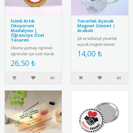
İsimli Artık
Yuvarlak Açacak
Okuyorum
Magnet Sünnet |
Madalyası |
Arabalı
Öğrenciye Özel
Şık ve kullanışlı yuvarlak
Tasarım
açacak magnet sünnet
Okuma yazmayı öğrenen
hediyesi. Yüksek kaliteli
14,00 ₺
öğrenciler için özel olarak
mıknatıs ve paslanmaz
hazırlanan isimli artık
26,50 ₺
çeli..
okuyorum madalyası.
Öğrenc..