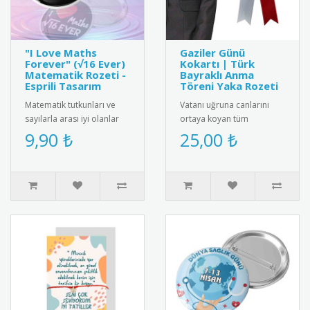
"I Love Maths
Gaziler Günü
Forever" (√16 Ever)
Kokartı | Türk
Matematik Rozeti -
Bayraklı Anma
Esprili Tasarım
Töreni Yaka Rozeti
Matematik tutkunları ve
Vatanı uğruna canlarını
sayılarla arası iyi olanlar
ortaya koyan tüm
için harika bir kelime
gazilerimizin Gaziler Günü
9,90 ₺
25,00 ₺
oyunu içeren "I ❤️ Maths ..
Kutlu Olsun" mesajı ve
dalgalana..