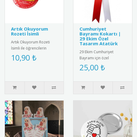
Artık Okuyorum
Cumhuriyet
Rozeti İsimli
Bayramı Kokartı |
29 Ekim Özel
Artık Okuyorum Rozeti
Tasarım Atatürk
İsimli ile öğrencilerin
29 Ekim Cumhuriyet
başarısını kişiselleştirin!
10,90 ₺
Bayramı için özel
Özel isim baskılı tasarımı..
tasarlanmış, kaliteli metal
25,00 ₺
ve emaye malzemeden
üretilmiş şık k..