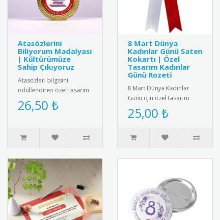
Atasözlerini
8 Mart Dünya
Biliyorum Madalyası
Kadınlar Günü Saten
| Kültürümüze
Kokartı | Özel
Sahip Çıkıyoruz
Tasarım Kadınlar
Günü Rozeti
Atasözleri bilgisini
8 Mart Dünya Kadınlar
ödüllendiren özel tasarım
Günü için özel tasarım
madalya. Türk kültürünü
26,50 ₺
saten kokart.Yüksek kaliteli
25,00 ₺
yaşatmak ve dil
kadife dokulu saten
becerilerini ..
kumaşt..