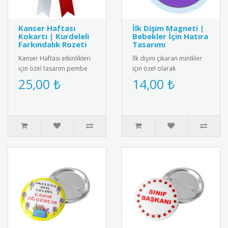
Kanser Haftası
İlk Dişim Magneti |
Kokartı | Kurdeleli
Bebekler İçin Hatıra
Farkındalık Rozeti
Tasarımı
Kanser Haftası etkinlikleri
İlk dişini çıkaran minikler
için özel tasarım pembe
için özel olarak
kurdeleli kokart. Yüksek
tasarlanmış bebek
25,00 ₺
14,00 ₺
kalite metal malzemeden..
magneti. Diş buğdayı
partileri ve öze..