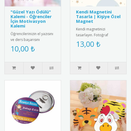
"Güzel Yazı Ödülü"
Kendi Magnetini
Kalemi - Öğrenciler
Tasarla | Kişiye Özel
İçin Motivasyon
Magnet
Kalemi
Kendi magnetinizi
Öğrencilerinizin el yazısını
tasarlayın. Fotoğraf
ve ders başarısını
ekleyin, metin yazın ve
13,00 ₺
ödüllendirmek için
10,00 ₺
istediğiniz ölçüde kişiye
mükemmel bir seçenek!
özel magnet..
Üzerinde "G..