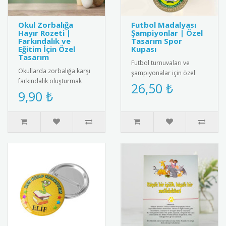
Okul Zorbalığa
Futbol Madalyası
Hayır Rozeti |
Şampiyonlar | Özel
Farkındalık ve
Tasarım Spor
Eğitim İçin Özel
Kupası
Tasarım
Futbol turnuvaları ve
Okullarda zorbalığa karşı
şampiyonalar için özel
farkındalık oluşturmak
tasarım futbol madalyası.
26,50 ₺
amacıyla tasarlanmış
9,90 ₺
Kaliteli metal malzemeden
“Zorbalığa Hayır” temalı
üre..
rozet..