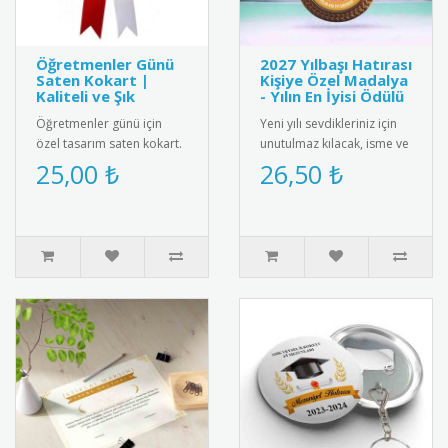
Öğretmenler Günü
2027 Yılbaşı Hatırası
Saten Kokart |
Kişiye Özel Madalya
Kaliteli ve Şık
- Yılın En İyisi Ödülü
Öğretmenler günü için
Yeni yılı sevdikleriniz için
özel tasarım saten kokart.
unutulmaz kılacak, isme ve
"24 Kasım Öğretmenler
aileye özel olarak
25,00 ₺
26,50 ₺
Günü" yazılı şık tasarımı
tasarlanan "2025 Yılbaşı ..
ile..