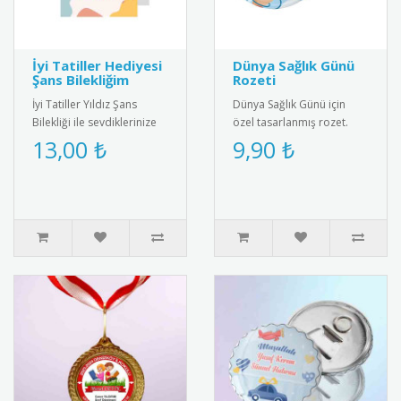
İyi Tatiller Hediyesi
Dünya Sağlık Günü
Şans Bilekliğim
Rozeti
İyi Tatiller Yıldız Şans
Dünya Sağlık Günü için
Bilekliği ile sevdiklerinize
özel tasarlanmış rozet.
özel bir hediye verin! Tatil
Sağlıklı yaşam bilincini
13,00 ₺
9,90 ₺
ruhunu yansıtan ş..
yaymak için ideal
aksesuar.R..