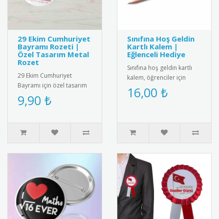
29 Ekim Cumhuriyet
Sınıfına Hoş Geldin
Bayramı Rozeti |
Kartlı Kalem |
Özel Tasarım Metal
Eğlenceli Hediye
Rozet
Sınıfına hoş geldin kartlı
29 Ekim Cumhuriyet
kalem, öğrenciler için
Bayramı için özel tasarım
eğlenceli ve kullanışlı bir
16,00 ₺
metal rozet. Kaliteli metal
9,90 ₺
hediye. Her ürün bir k..
malzemeden üretilmiş,
Türk ..