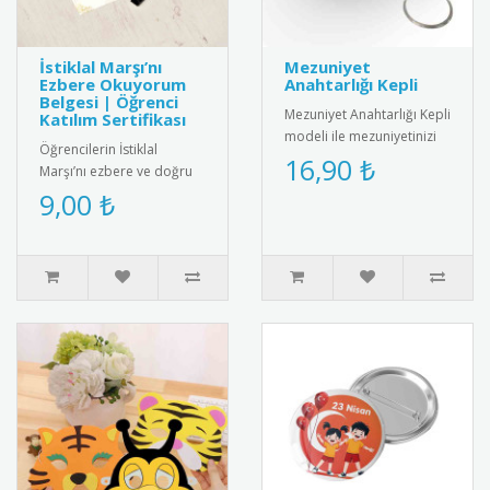
İstiklal Marşı’nı
Mezuniyet
Ezbere Okuyorum
Anahtarlığı Kepli
Belgesi | Öğrenci
Mezuniyet Anahtarlığı Kepli
Katılım Sertifikası
modeli ile mezuniyetinizi
Öğrencilerin İstiklal
unutulmaz kılın! Şık
16,90 ₺
Marşı’nı ezbere ve doğru
tasarımıyla yıllarca sakl..
şekilde okumalarını teşvik
9,00 ₺
etmek amacıyla hazırlanan
..