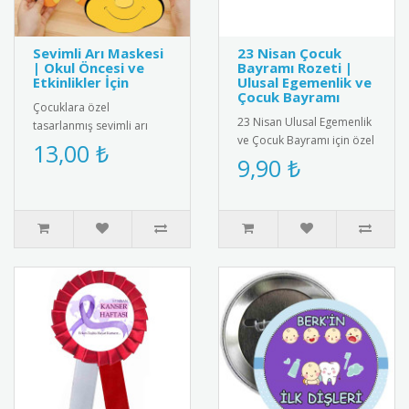
Sevimli Arı Maskesi
23 Nisan Çocuk
| Okul Öncesi ve
Bayramı Rozeti |
Etkinlikler İçin
Ulusal Egemenlik ve
Çocuk Bayramı
Çocuklara özel
23 Nisan Ulusal Egemenlik
tasarlanmış sevimli arı
ve Çocuk Bayramı için özel
maskesi; okul öncesi
13,00 ₺
tasarlanmış rozet.
9,90 ₺
eğitim, tiyatro oyunları,
Çocuklar için şık ve
temsiller ve e..
anlamlı..