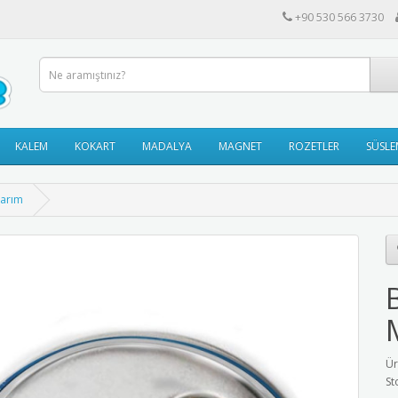
+90 530 566 3730
KALEM
KOKART
MADALYA
MAGNET
ROZETLER
SÜSLE
sarım
Ür
St