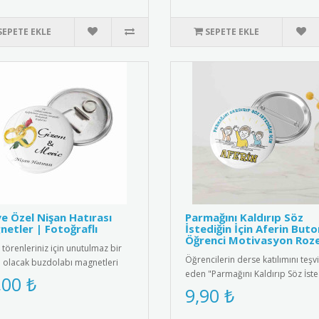
SEPETE EKLE
SEPETE EKLE
ye Özel Nişan Hatırası
Parmağını Kaldırıp Söz
etler | Fotoğraflı
İstediğin İçin Aferin Buto
Öğrenci Motivasyon Roze
 törenleriniz için unutulmaz bir
Öğrencilerin derse katılımını teşv
a olacak buzdolabı magnetleri
eden "Parmağını Kaldırıp Söz İste
 özel olarak tasarlan..
,00 ₺
İçin Aferin" yazılı moti..
9,90 ₺