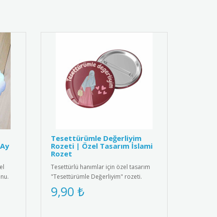
Tesettürümle Değerliyim
-Ay
Rozeti | Özel Tasarım İslami
Rozet
el
Tesettürlü hanımlar için özel tasarım
nu.
"Tesettürümle Değerliyim" rozeti.
Yüksek kaliteli metal malzem..
9,90 ₺