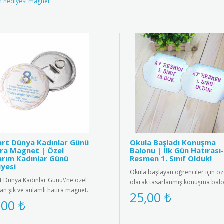
m hediyesi magnet
rt Dünya Kadınlar Günü
Okula Başladı Konuşma
ra Magnet | Özel
Balonu | İlk Gün Hatırası
rım Kadınlar Günü
Resmen 1. Sınıf Olduk!
yesi
Okula başlayan öğrenciler için öz
t Dünya Kadınlar Günü\'ne özel
olarak tasarlanmış konuşma balo
lan şık ve anlamlı hatıra magnet.
Anaokulu, ilkokul 1. sınıf ve..
25,00 ₺
k kalite manyetik ma..
,00 ₺