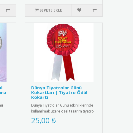
SEPETE EKLE
ul
Dünya Tiyatrolar Günü
ına
Kokartları | Tiyatro Ödül
Kokartı
mı
Dünya Tiyatrolar Günü etkinliklerinde
kullanılmak üzere özel tasarım tiyatro
kokartları. Bu şık koka..
25,00 ₺