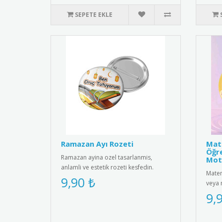
SEPETE EKLE
Ramazan Ayı Rozeti
Mate
Öğre
Ramazan ayina ozel tasarlanmis,
Mot
anlamli ve estetik rozeti kesfedin.
Matem
Kiyafetlerinize sik bir dokunus ..
9,90 ₺
veya 
motiv
9,