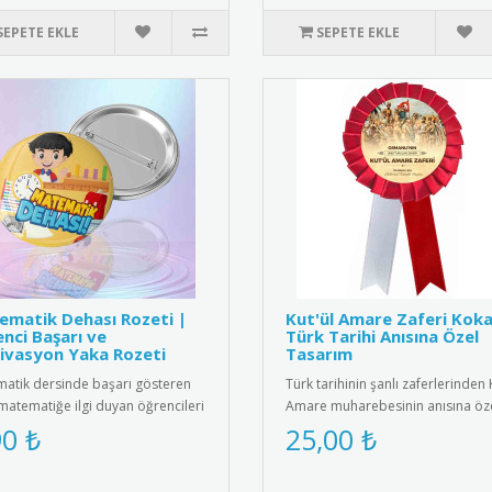
SEPETE EKLE
SEPETE EKLE
matik Dehası Rozeti |
Kut'ül Amare Zaferi Koka
nci Başarı ve
Türk Tarihi Anısına Özel
ivasyon Yaka Rozeti
Tasarım
atik dersinde başarı gösteren
Türk tarihinin şanlı zaferlerinden 
matematiğe ilgi duyan öğrencileri
Amare muharebesinin anısına öz
e etmenin en eğlencel..
tasarlanmış kokart. Yükse..
90 ₺
25,00 ₺