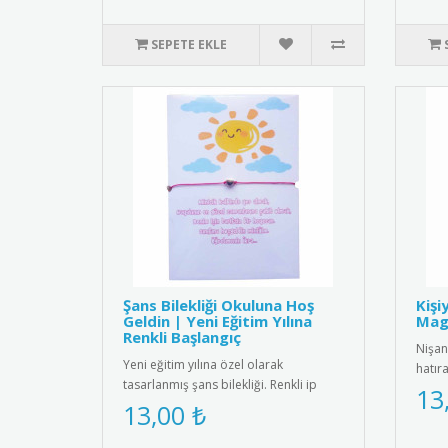
SEPETE EKLE
Şans Bilekliği Okuluna Hoş
Kişi
Geldin | Yeni Eğitim Yılına
Magn
Renkli Başlangıç
Nişan
Yeni eğitim yılına özel olarak
hatır
tasarlanmış şans bilekliği. Renkli ip
kişiye
13
yapısı ve zarif boncuk detayıyl..
13,00 ₺