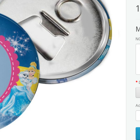
1
M
NO
Ad