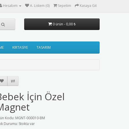
Hesabım
A. Listem (0)
Sepetim
Kasaya Git
0 ürün - 0,00 ₺
ME
KIRTASİYE
TASARIM
Bebek İçin Özel
Magnet
ün Kodu: MGNT-000010-BM
ok Durumu: Stokta var