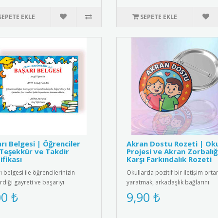
SEPETE EKLE
SEPETE EKLE
rı Belgesi | Öğrenciler
Akran Dostu Rozeti | Ok
 Teşekkür ve Takdir
Projesi ve Akran Zorbalığ
ifikası
Karşı Farkındalık Rozeti
 belgesi ile öğrencilerinizin
Okullarda pozitif bir iletişim orta
rdiği gayreti ve başarıyı
yaratmak, arkadaşlık bağlarını
endirin. Eğitimde motivasyon..
güçlendirmek ve akran zorbalığı..
00 ₺
9,90 ₺