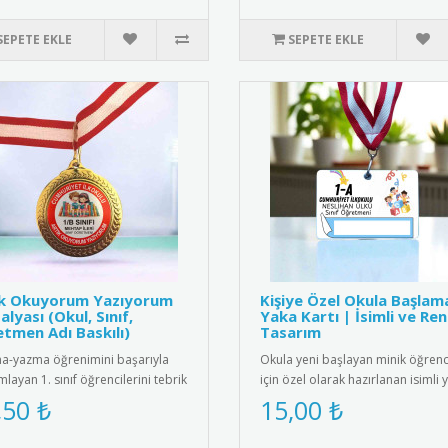
SEPETE EKLE
SEPETE EKLE
ık Okuyorum Yazıyorum
Kişiye Özel Okula Başlam
lyası (Okul, Sınıf,
Yaka Kartı | İsimli ve Ren
tmen Adı Baskılı)
Tasarım
-yazma öğrenimini başarıyla
Okula yeni başlayan minik öğrenc
layan 1. sınıf öğrencilerini tebrik
için özel olarak hazırlanan isimli 
 için tasarlanmış öze..
kartları ile okula başl..
,50 ₺
15,00 ₺