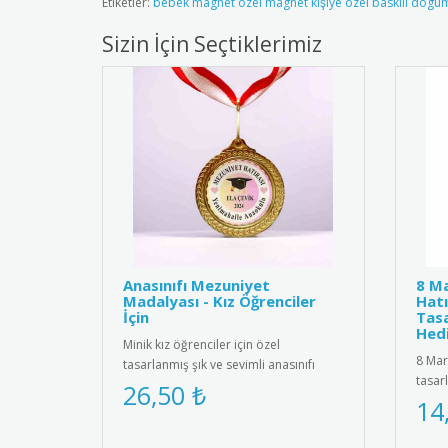
Etiketler:
bebek magnet ozel magnet kişiye ozel baskili dogu
Sizin İçin Seçtiklerimiz
Anasınıfı Mezuniyet
8 Ma
Madalyası - Kız Öğrenciler
Hatı
İçin
Tasa
Hedi
Minik kız öğrenciler için özel
8 Mar
tasarlanmış şık ve sevimli anasınıfı
tasar
mezuniyet madalyası. Kaliteli me..
26,50 ₺
yükse
14