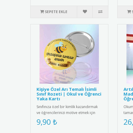
SEPETE EKLE
Kişiye Özel Arı Temalı İsimli
Art
Sınıf Rozeti | Okul ve Öğrenci
Mada
Yaka Kartı
Öğre
Sınıfınıza özel bir kimlik kazandırmak
Okuma
ve öğrencilerinizi motive etmek için
tamam
harika bir yol! Sevimli ..
etmek
9,90 ₺
26