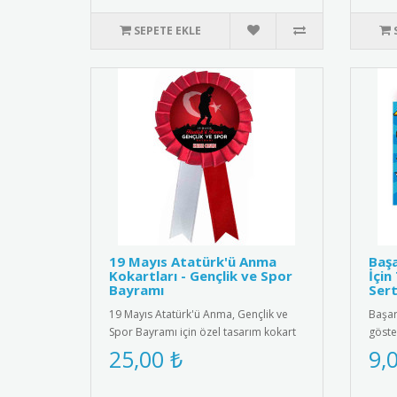
SEPETE EKLE
19 Mayıs Atatürk'ü Anma
Başa
Kokartları - Gençlik ve Spor
İçin
Bayramı
Sert
19 Mayıs Atatürk'ü Anma, Gençlik ve
Başarı
Spor Bayramı için özel tasarım kokart
göste
seti. Yüksek kaliteli meta..
ödüll
25,00 ₺
9,