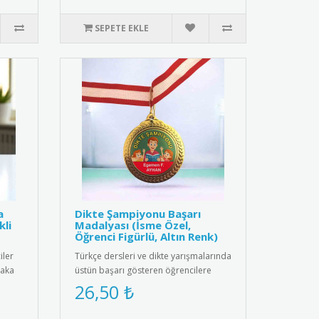
SEPETE EKLE
a
Dikte Şampiyonu Başarı
kli
Madalyası (İsme Özel,
Öğrenci Figürlü, Altın Renk)
iler
Türkçe dersleri ve dikte yarışmalarında
yaka
üstün başarı gösteren öğrencilere
özel, kişiselleştirilmiş m..
26,50 ₺