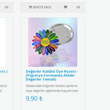
SEPETE EKLE
rtı |
Değerler Kulübü Üye Rozeti -
(Papatya Formunda Ahlaki
Değerler Temalı)
Kut'ül
Okullardaki Değerler Kulübü üyelerini
el
veya değerler eğitiminde başarılı olan
öğrencileri ödüllendirm..
9,90 ₺