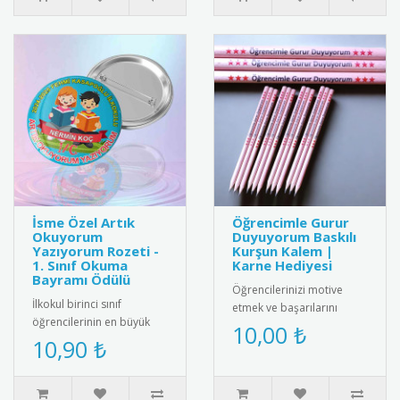
İsme Özel Artık
Öğrencimle Gurur
Okuyorum
Duyuyorum Baskılı
Yazıyorum Rozeti -
Kurşun Kalem |
1. Sınıf Okuma
Karne Hediyesi
Bayramı Ödülü
Öğrencilerinizi motive
İlkokul birinci sınıf
etmek ve başarılarını
öğrencilerinin en büyük
ödüllendirmek için harika
10,00 ₺
akademik dönüm noktası
10,90 ₺
bir hediye! Üzerinde
olan okuma-yazmaya
"Öğrenci..
geçiş süreci..