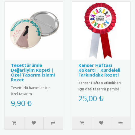
Tesettürümle
Kanser Haftası
Değerliyim Rozeti |
Kokartı | Kurdeleli
Özel Tasarım İslami
Farkındalık Rozeti
Rozet
Kanser Haftası etkinlikleri
Tesettürlü hanımlar için
için özel tasarım pembe
özel tasarım
kurdeleli kokart. Yüksek
25,00 ₺
"Tesettürümle Değerliyim"
9,90 ₺
kalite metal malzemeden..
rozeti. Yüksek kaliteli metal
malzem..