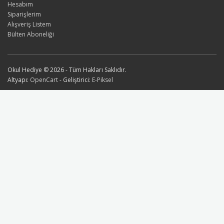
Hesabım
Siparişlerim
Alışveriş Listem
Bülten Aboneliği
Okul Hediye © 2026 - Tüm Hakları Saklıdır.
Altyapı:
OpenCart
- Geliştirici:
E-Piksel