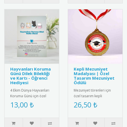
Hayvanları Koruma
Kepli Mezuniyet
Günü Dilek Bilekliği
Madalyası | Özel
ve Kartı - Öğrenci
Tasarım Mezuniyet
Hediyesi
Ödülü
4 Ekim Dünya Hayvanları
Mezuniyet törenleri için
Koruma Günü için özel
özel tasarım kepli
olarak hazırlanan bu
madalya. Öğrencilerin
13,00 ₺
26,50 ₺
anlamlı hediye kartı ve
eğitim hayatındaki
bileklik ..
başarılarını ta..