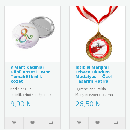
8 Mart Kadınlar
İstiklal Marşımı
Günü Rozeti | Mor
Ezbere Okudum
Temalı Etkinlik
Madalyası | Özel
Rozet
Tasarım Hatıra
Kadınlar Günü
Öğrencilerin İstiklal
etkinliklerinde dağıtılmak
Marşı'nı ezbere okuma
üzere özel olarak
başarısını ödüllendirmek
9,90 ₺
26,50 ₺
tasarlanmış 8 Mart rozeti.
için özel tasarım madalya.
Kadın figürüyl..
Kali..