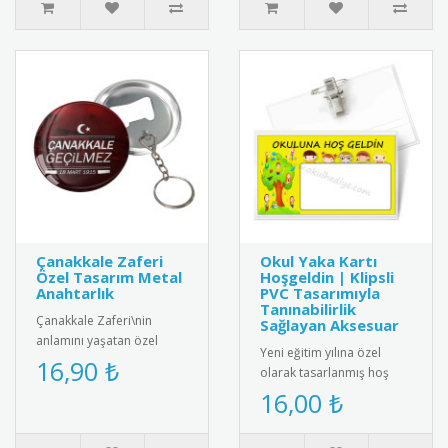
Çanakkale Zaferi
Okul Yaka Kartı
Özel Tasarım Metal
Hoşgeldin | Klipsli
Anahtarlık
PVC Tasarımıyla
Tanınabilirlik
Çanakkale Zaferi\nin
Sağlayan Aksesuar
anlamını yaşatan özel
Yeni eğitim yılına özel
tasarım metal anahtarlık.
16,90 ₺
olarak tasarlanmış hoş
Yüksek kaliteli paslanmaz
geldin temalı okul yaka
16,00 ₺
çelik..
kartı. Klipsli PVC yapısı
say..