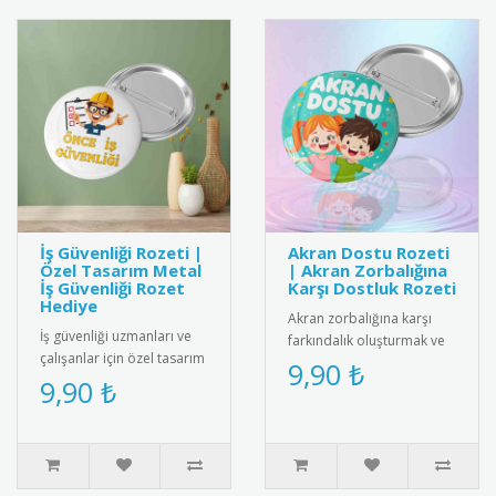
İş Güvenliği Rozeti |
Akran Dostu Rozeti
Özel Tasarım Metal
| Akran Zorbalığına
İş Güvenliği Rozet
Karşı Dostluk Rozeti
Hediye
Akran zorbalığına karşı
İş güvenliği uzmanları ve
farkındalık oluşturmak ve
çalışanlar için özel tasarım
akran dostluğunu teşvik
9,90 ₺
metal iş güvenliği rozeti.
9,90 ₺
etmek için tasarlanmış
Yüksek kaliteli me..
"Ak..