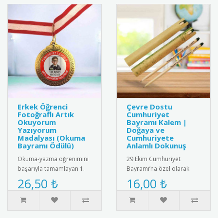
Erkek Öğrenci
Çevre Dostu
Fotoğraflı Artık
Cumhuriyet
Okuyorum
Bayramı Kalem |
Yazıyorum
Doğaya ve
Madalyası (Okuma
Cumhuriyete
Bayramı Ödülü)
Anlamlı Dokunuş
Okuma-yazma öğrenimini
29 Ekim Cumhuriyet
başarıyla tamamlayan 1.
Bayramı’na özel olarak
sınıf erkek öğrencileri için
tasarlanmış çevre dostu
26,50 ₺
16,00 ₺
hazırlanan, öğrencinin f..
kalem. Kalemin arka
kısmında yer a..