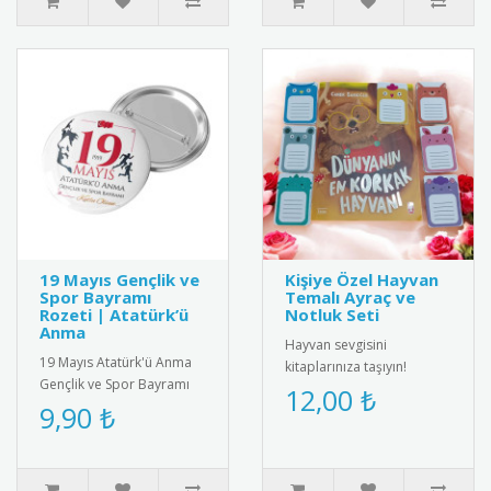
19 Mayıs Gençlik ve
Kişiye Özel Hayvan
Spor Bayramı
Temalı Ayraç ve
Rozeti | Atatürk’ü
Notluk Seti
Anma
Hayvan sevgisini
19 Mayıs Atatürk'ü Anma
kitaplarınıza taşıyın!
Gençlik ve Spor Bayramı
Sevimli hayvan figürleriyle
12,00 ₺
için özel tasarlanmış
9,90 ₺
tasarlanmış bu ayraç ve
kaliteli metal rozet. Türk
notluk s..
bay..