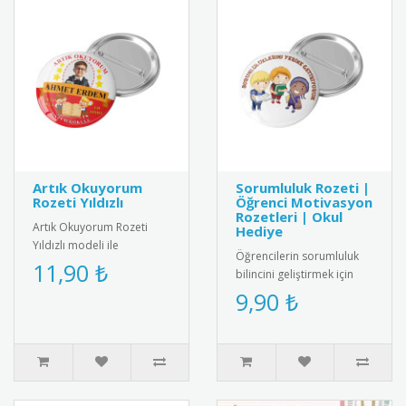
Artık Okuyorum
Sorumluluk Rozeti |
Rozeti Yıldızlı
Öğrenci Motivasyon
Rozetleri | Okul
Artık Okuyorum Rozeti
Hediye
Yıldızlı modeli ile
Öğrencilerin sorumluluk
öğrencilerin başarısını
11,90 ₺
bilincini geliştirmek için
taçlandırın! Motive edici
özel tasarlanmış
9,90 ₺
tasarımı..
motivasyon rozeti. Kaliteli
meta..