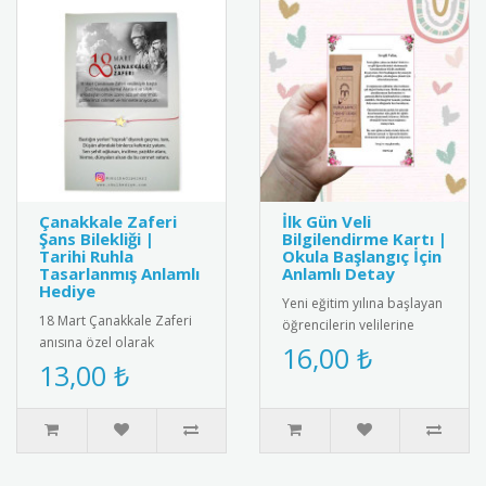
Çanakkale Zaferi
İlk Gün Veli
Şans Bilekliği |
Bilgilendirme Kartı |
Tarihi Ruhla
Okula Başlangıç İçin
Tasarlanmış Anlamlı
Anlamlı Detay
Hediye
Yeni eğitim yılına başlayan
18 Mart Çanakkale Zaferi
öğrencilerin velilerine
anısına özel olarak
yönelik hazırlanan
16,00 ₺
tasarlanmış şans bilekliği.
13,00 ₺
bilgilendirme kartı. Renkli
Üzerinde Türk bayrağı ve
v..
za..