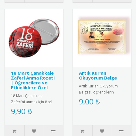
18 Mart Çanakkale
Artık Kur'an
Zaferi Anma Rozeti
Okuyorum Belge
| Öğrencilere ve
Artık Kur'an Okuyorum
Etkinliklere Özel
Belgesi, öğrencilerin
18 Mart Çanakkale
Kur'an okuma becerilerini
9,00 ₺
Zaferi’ni anmak için özel
kutlayan anlamlı bir ödül
olarak tasarlanmış rozet.
9,90 ₺
belg..
Öğrencilere, öğretmenlere
ve m..