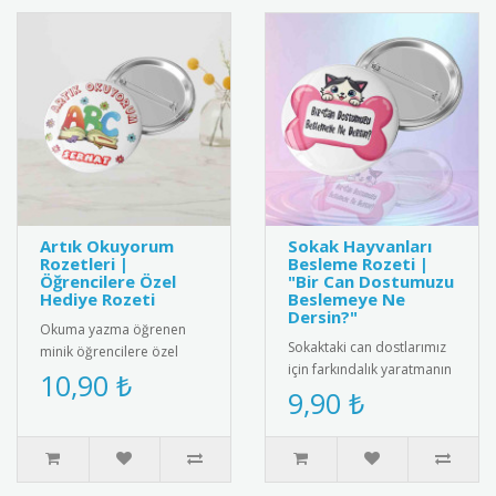
Artık Okuyorum
Sokak Hayvanları
Rozetleri |
Besleme Rozeti |
Öğrencilere Özel
"Bir Can Dostumuzu
Hediye Rozeti
Beslemeye Ne
Dersin?"
Okuma yazma öğrenen
Sokaktaki can dostlarımız
minik öğrencilere özel
için farkındalık yaratmanın
olarak tasarlanmış "Artık
10,90 ₺
en sevimli yolu! Üzerindeki
9,90 ₺
Okuyorum" rozetleri ile bu
"Bir Can Dostumuzu..
önem..