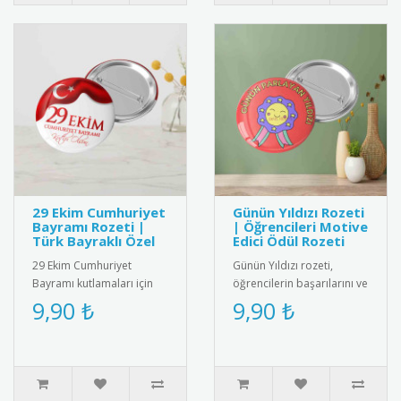
29 Ekim Cumhuriyet
Günün Yıldızı Rozeti
Bayramı Rozeti |
| Öğrencileri Motive
Türk Bayraklı Özel
Edici Ödül Rozeti
29 Ekim Cumhuriyet
Günün Yıldızı rozeti,
Bayramı kutlamaları için
öğrencilerin başarılarını ve
özel tasarım Türk bayraklı
olumlu davranışlarını
9,90 ₺
9,90 ₺
metal rozet. Yüksek kaliteli
teşvik etmek amacıyla
..
kulla..