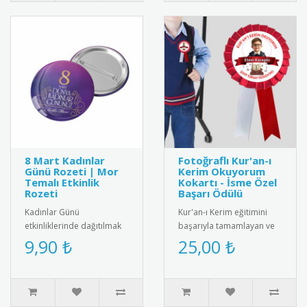
8 Mart Kadınlar
Fotoğraflı Kur'an-ı
Günü Rozeti | Mor
Kerim Okuyorum
Temalı Etkinlik
Kokartı - İsme Özel
Rozeti
Başarı Ödülü
Kadınlar Günü
Kur'an-ı Kerim eğitimini
etkinliklerinde dağıtılmak
başarıyla tamamlayan ve
üzere özel olarak
Kur'an okumaya başlayan
9,90 ₺
25,00 ₺
tasarlanmış 8 Mart rozeti.
öğrenciler için
Kadın figürüyl..
tasarlanmış..