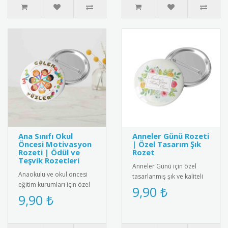
Ana Sınıfı Okul
Anneler Günü Rozeti
Öncesi Motivasyon
| Özel Tasarım Şık
Rozeti | Ödül ve
Rozet
Teşvik Rozetleri
Anneler Günü için özel
Anaokulu ve okul öncesi
tasarlanmış şık ve kaliteli
eğitim kurumları için özel
rozet. 2025 yılına özel
9,90 ₺
tasarım motivasyon
9,90 ₺
desen ve renklerle üretil..
rozetleri. Çocukları teşvik
et..