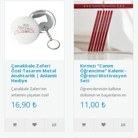
Çanakkale Zaferi
Kırmızı "Canım
Özel Tasarım Metal
Öğrencime" Kalemi -
Anahtarlık | Anlamlı
Öğrenci Motivasyon
Hediye
Seti
Çanakkale Zaferi'nin
Öğrencilerinizin kalbine
anlamını yaşatan özel
dokunun ve başarılarını en
tasarım metal anahtarlık.
anlamlı şekilde takdir edin!
16,90 ₺
11,00 ₺
Yüksek kaliteli paslanmaz
Canlı kırmızı rengi..
çelik..