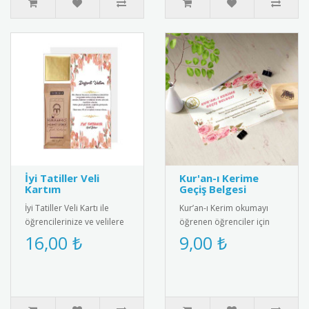
İyi Tatiller Veli
Kur'an-ı Kerime
Kartım
Geçiş Belgesi
İyi Tatiller Veli Kartı ile
Kur’an-ı Kerim okumayı
öğrencilerinize ve velilere
öğrenen öğrenciler için
güzel bir yaz tatili mesajı
anlamlı ve şık bir başarı
16,00 ₺
9,00 ₺
verin! Özel tasa..
belgesi. Sınıf içi törenler..