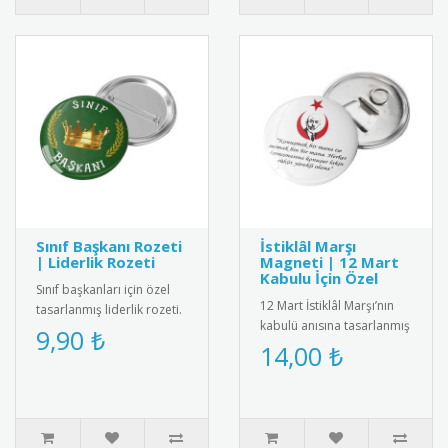
Sınıf Başkanı Rozeti
İstiklâl Marşı
| Liderlik Rozeti
Magneti | 12 Mart
Kabulu İçin Özel
Sınıf başkanları için özel
12 Mart İstiklâl Marşı’nın
tasarlanmış liderlik rozeti.
kabulü anısına tasarlanmış
Öğrencilerin sorumluluk
9,90 ₺
magnet. Canlı baskı
14,00 ₺
bilincini geliştiren..
kalitesiyle fotoğraflı ya ..