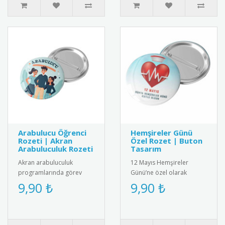
Arabulucu Öğrenci
Hemşireler Günü
Rozeti | Akran
Özel Rozet | Buton
Arabuluculuk Rozeti
Tasarım
Akran arabuluculuk
12 Mayıs Hemşireler
programlarında görev
Günü’ne özel olarak
alan öğrenciler için özel
tasarlanmış anlamlı buton
9,90 ₺
9,90 ₺
tasarım rozet. Okulda
rozet modeli. Sağlık
barış kültür..
çalışanlarına..