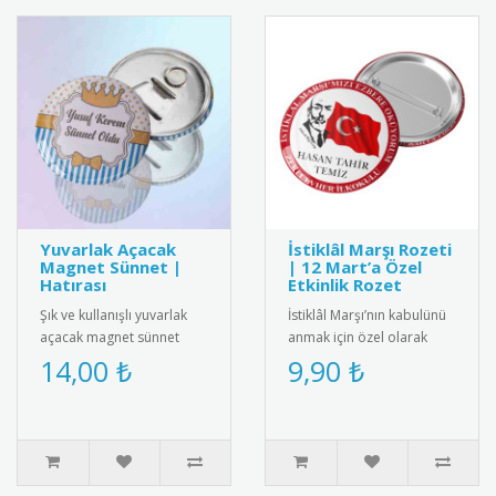
Yuvarlak Açacak
İstiklâl Marşı Rozeti
Magnet Sünnet |
| 12 Mart’a Özel
Hatırası
Etkinlik Rozet
Şık ve kullanışlı yuvarlak
İstiklâl Marşı’nın kabulünü
açacak magnet sünnet
anmak için özel olarak
hediyesi. Yüksek kaliteli
tasarlanmış rozet modeli.
14,00 ₺
9,90 ₺
mıknatıs ve paslanmaz
12 Mart etkinlikleri, o..
çeli..