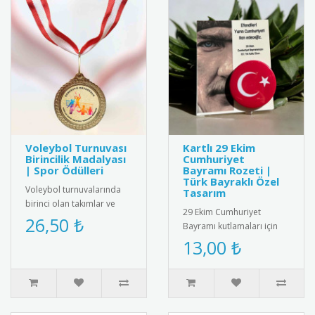
Voleybol Turnuvası
Kartlı 29 Ekim
Birincilik Madalyası
Cumhuriyet
| Spor Ödülleri
Bayramı Rozeti |
Türk Bayraklı Özel
Voleybol turnuvalarında
Tasarım
birinci olan takımlar ve
29 Ekim Cumhuriyet
oyuncular için özel tasarım
26,50 ₺
Bayramı kutlamaları için
madalya. Profesyonel gö..
özel tasarlanmış, kartlı
13,00 ₺
Türk bayraklı rozet. Yüksek
kal..