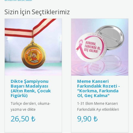
Sizin İçin Seçtiklerimiz
Dikte Şampiyonu
Meme Kanseri
Başarı Madalyası
Farkındalık Rozeti -
(Altın Renk, Çocuk
"Korkma, Farkında
Figürlü)
Ol, Geç Kalma"
Türkçe dersleri, okuma-
1-31 Ekim Meme Kanseri
yazma ve dikte
Farkındalık Ayı etkinlikleri
yarışmalarında üstün
ve sağlık projeleri için özel
26,50 ₺
9,90 ₺
başarı gösteren
olarak tasarlanmış..
öğrencileri