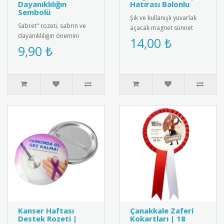
Dayanıklılığın
Hatırası Balonlu
Sembolü
Şık ve kullanışlı yuvarlak
Sabret" rozeti, sabrın ve
açacak magnet sünnet
dayanıklılığın önemini
hediyesi. Yüksek kaliteli
14,00 ₺
vurgulayan şık bir tasarım.
9,90 ₺
mıknatıs ve paslanmaz
Hem kendiniz hem de sev..
çeli..
Kanser Haftası
Çanakkale Zaferi
Destek Rozeti |
Kokartları | 18