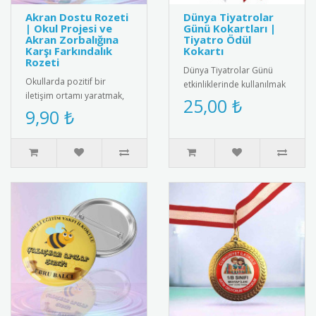
Akran Dostu Rozeti
Dünya Tiyatrolar
| Okul Projesi ve
Günü Kokartları |
Akran Zorbalığına
Tiyatro Ödül
Karşı Farkındalık
Kokartı
Rozeti
Dünya Tiyatrolar Günü
Okullarda pozitif bir
etkinliklerinde kullanılmak
iletişim ortamı yaratmak,
üzere özel tasarım tiyatro
25,00 ₺
arkadaşlık bağlarını
9,90 ₺
kokartları. Bu şık koka..
güçlendirmek ve akran
zorbalığı..