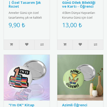
| Özel Tasarım Şık
Günü Dilek Bilekliği
Rozet
ve Kartı - Öğrenci
Anneler Günü için özel
4 Ekim Dünya Hayvanları
tasarlanmış şık ve kaliteli
Koruma Günü için özel
rozet. 2025 yılına özel
olarak hazırlanan bu
9,90 ₺
13,00 ₺
desen ve renklerle üretil..
anlamlı hediye kartı ve
bileklik ..
"I'm OK" Kitap
Azimli Öğrenci