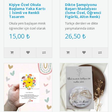
Kişiye Özel Okula
Dikte Şampiyonu
Başlama Yaka Kartı
Başarı Madalyası
| İsimli ve Renkli
(İsme Özel, Öğrenci
Tasarım
Figürlü, Altın Renk)
Okula yeni başlayan minik
Türkçe dersleri ve dikte
öğrenciler için özel olarak
yarışmalarında üstün
hazırlanan isimli yaka
başarı gösteren
15,00 ₺
26,50 ₺
kartları ile okula başl..
öğrencilere özel,
kişiselleştirilmiş m..