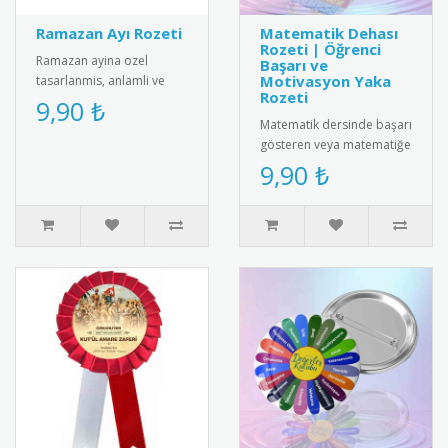
Ramazan Ayı Rozeti
Matematik Dehası
Rozeti | Öğrenci
Ramazan ayina ozel
Başarı ve
Motivasyon Yaka
tasarlanmis, anlamli ve
Rozeti
estetik rozeti kesfedin.
9,90 ₺
Kiyafetlerinize sik bir
Matematik dersinde başarı
dokunus ..
gösteren veya matematiğe
ilgi duyan öğrencileri
9,90 ₺
motive etmenin en
eğlencel..