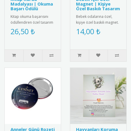
Madalyası | Okuma
Magnet | Kişiye
Başarı Ödülü
Özel Baskılı Tasarım
Kitap okuma başarısını
Bebek odalarına özel,
ödüllendiren özel tasarım
kişiye özel baskılı magnet.
madalya. Okuma
Buzdolabı, dolap ya da
26,50 ₺
14,00 ₺
alışkanlığını teşvik etmek
ferforje süslemelerinde
için idea..
kul..
Anneler Günü Rozeti
Hayvanları Koruma