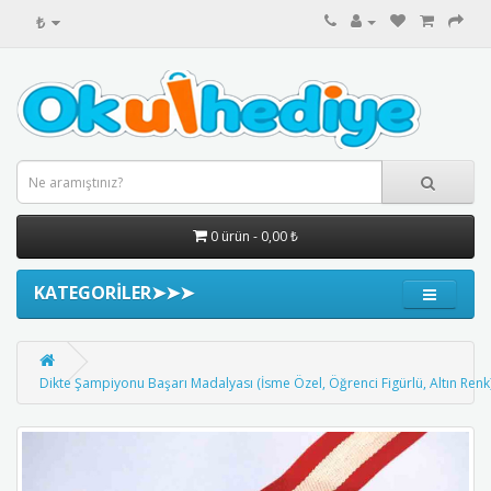
₺
0 ürün - 0,00 ₺
KATEGORİLER➤➤➤
Dikte Şampiyonu Başarı Madalyası (İsme Özel, Öğrenci Figürlü, Altın Renk