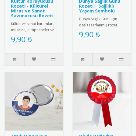
Kültür Koruyucusu
Dünya Sağlık Günü
Rozeti - Kültürel
Rozeti | Sağlıklı
Miras ve Sanat
Yaşam Sembolü
Savunucusu Rozeti
Dünya Sağlık Günü için
Kültür ve sanat kurumları,
özel tasarlanmış rozet.
müzeler, kütüphaneler ve
Sağlıklı yaşam bilincini
9,90 ₺
kültürel miras gönüllüleri
9,90 ₺
yaymak için ideal
için özel olarak tasa..
aksesuar.R..