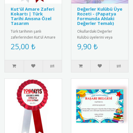
Kut'ül Amare Zaferi
Değerler Kulübü Üye
Kokartı | Türk
Rozeti - (Papatya
Tarihi Anısına Özel
Formunda Ahlaki
Tasarım
Değerler Temalı)
Türk tarihinin şanlı
Okullardaki Değerler
zaferlerinden Kut'ül Amare
Kulübü üyelerini veya
muharebesinin anısına
değerler eğitiminde
25,00 ₺
9,90 ₺
özel tasarlanmış kokart.
başarılı olan öğrencileri
Yükse..
ödüllendirm..