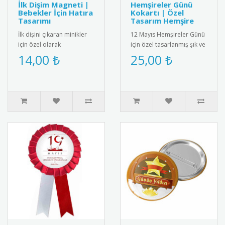
İlk Dişim Magneti |
Hemşireler Günü
Bebekler İçin Hatıra
Kokartı | Özel
Tasarımı
Tasarım Hemşire
İlk dişini çıkaran minikler
12 Mayıs Hemşireler Günü
için özel olarak
için özel tasarlanmış şık ve
tasarlanmış bebek
kaliteli kokart. Sağlık
14,00 ₺
25,00 ₺
magneti. Diş buğdayı
çalışanlarını onurland..
partileri ve öze..