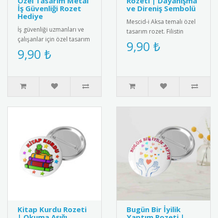
Özel Tasarım Metal
Rozeti | Dayanışma
İş Güvenliği Rozet
ve Direniş Sembolü
Hediye
Mescid-i Aksa temalı özel
İş güvenliği uzmanları ve
tasarım rozet. Filistin
çalışanlar için özel tasarım
dayanışmasını simgeleyen
9,90 ₺
metal iş güvenliği rozeti.
9,90 ₺
şık ve anlamlı bir aksesu..
Yüksek kaliteli me..
Kitap Kurdu Rozeti
Bugün Bir İyilik
| Okuma Aşığı
Yaptım Rozeti |