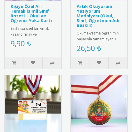
Kişiye Özel Arı
Artık Okuyorum
Temalı İsimli Sınıf
Yazıyorum
Rozeti | Okul ve
Madalyası (Okul,
Öğrenci Yaka Kartı
Sınıf, Öğretmen Adı
Baskılı)
Sınıfınıza özel bir kimlik
Okuma-yazma öğrenimini
kazandırmak ve
başarıyla tamamlayan 1.
öğrencilerinizi motive
9,90 ₺
sınıf öğrencilerini tebrik
26,50 ₺
etmek için harika bir yol!
etmek için tasarlanmış
Sevimli ..
öze..