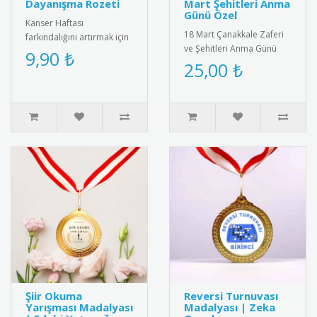
Dayanışma Rozeti
Mart Şehitleri Anma
Günü Özel
Kanser Haftası
18 Mart Çanakkale Zaferi
farkındalığını artırmak için
ve Şehitleri Anma Günü
özel tasarlanmış pembe
9,90 ₺
için özel tasarlanmış
25,00 ₺
kurdeleli destek rozeti.
kaliteli kokart seti.
Yüksek k..
Dayanıkl..
Şiir Okuma
Reversi Turnuvası
Yarışması Madalyası
Madalyası | Zeka