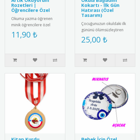
Artık Okuyorum
Okula Başladım
Rozetleri |
Kokartı - İlk Gün
Öğrencilere Özel
Hatırası (Özel
Tasarım)
Okuma yazma öğrenen
Çocuğunuzun okuldaki ilk
minik öğrencilere özel
gününü ölümsüzleştiren
olarak tasarlanmış "Artık
11,90 ₺
şık ve özel tasarım "Okula
25,00 ₺
Okuyorum" rozetleri ile bu
Başladım" kokartı. Kalite..
önem..
Kitap Kurdu
Bebek İçin Özel