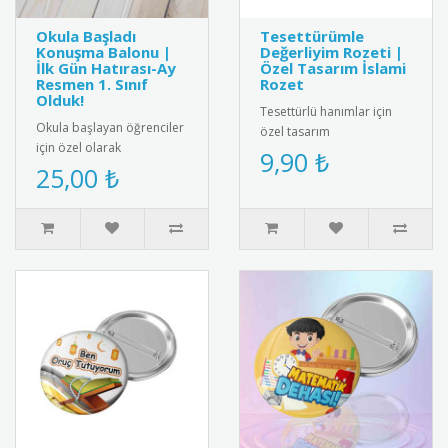
Okula Başladı
Tesettürümle
Konuşma Balonu |
Değerliyim Rozeti |
İlk Gün Hatırası-Ay
Özel Tasarım İslami
Resmen 1. Sınıf
Rozet
Olduk!
Tesettürlü hanımlar için
Okula başlayan öğrenciler
özel tasarım
için özel olarak
"Tesettürümle Değerliyim"
9,90 ₺
tasarlanmış konuşma
25,00 ₺
rozeti. Yüksek kaliteli metal
balonu. Anaokulu, ilkokul
malzem..
1. sınıf ve..