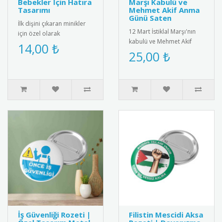
Bebekler İçin Hatıra
Marşı Kabulü ve
Tasarımı
Mehmet Akif Anma
Günü Saten
İlk dişini çıkaran minikler
12 Mart İstiklal Marşı'nın
için özel olarak
kabulü ve Mehmet Akif
tasarlanmış bebek
14,00 ₺
Ersoy\'u anma gününe özel
25,00 ₺
magneti. Diş buğdayı
saten kokart. Milli değer..
partileri ve öze..
İş Güvenliği Rozeti |
Filistin Mescidi Aksa