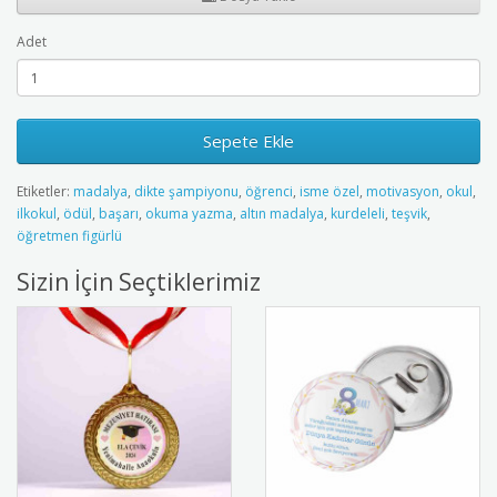
Adet
Sepete Ekle
Etiketler:
madalya
,
dikte şampiyonu
,
öğrenci
,
isme özel
,
motivasyon
,
okul
,
ilkokul
,
ödül
,
başarı
,
okuma yazma
,
altın madalya
,
kurdeleli
,
teşvik
,
öğretmen figürlü
Sizin İçin Seçtiklerimiz