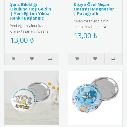
Şans Bilekliği
Kişiye Özel Nişan
Okuluna Hoş Geldin
Hatırası Magnetler
| Yeni Eğitim Yılına
| Fotoğraflı
Renkli Başlangıç
Nişan törenleriniz için
Yeni eğitim yılına özel
unutulmaz bir hatıra
olarak tasarlanmış şans
olacak buzdolabı
13,00 ₺
bilekliği. Renkli ip yapısı ve
13,00 ₺
magnetleri kişiye özel
zarif boncuk detayıyl..
olarak tasarlan..