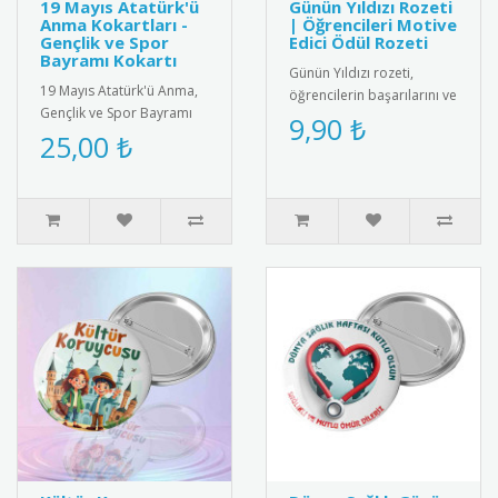
19 Mayıs Atatürk'ü
Günün Yıldızı Rozeti
Anma Kokartları -
| Öğrencileri Motive
Gençlik ve Spor
Edici Ödül Rozeti
Bayramı Kokartı
Günün Yıldızı rozeti,
19 Mayıs Atatürk'ü Anma,
öğrencilerin başarılarını ve
Gençlik ve Spor Bayramı
olumlu davranışlarını
9,90 ₺
için özel tasarım kokart
25,00 ₺
teşvik etmek amacıyla
seti. Yüksek kaliteli meta..
kulla..