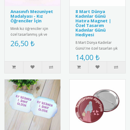
Anasınıfı Mezuniyet
8 Mart Dünya
Madalyası - Kız
Kadınlar Günü
Öğrenciler İçin
Hatıra Magnet |
Özel Tasarım
Minik kız öğrenciler için
Kadınlar Günü
Hediyesi
özel tasarlanmış şık ve
sevimli anasınıfı mezuniyet
26,50 ₺
8 Mart Dünya Kadınlar
madalyası. Kaliteli me..
Günü\'ne özel tasarlan şık
ve anlamlı hatıra magnet.
14,00 ₺
yüksek kalite manyetik ma..