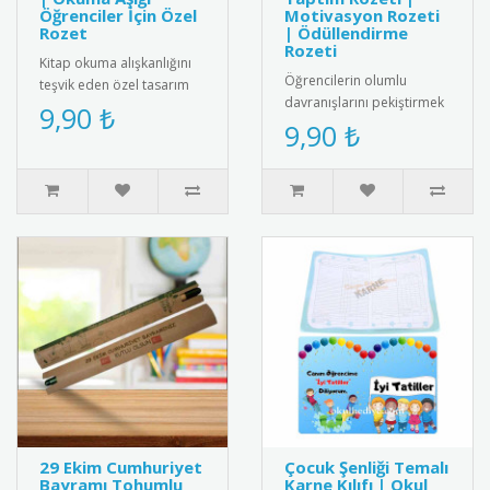
Öğrenciler İçin Özel
Motivasyon Rozeti
Rozet
| Ödüllendirme
Rozeti
Kitap okuma alışkanlığını
Öğrencilerin olumlu
teşvik eden özel tasarım
davranışlarını pekiştirmek
rozet. Okuma sevgisini
9,90 ₺
için tasarlanmış "Bugün Bir
9,90 ₺
yansıtan şık ve anlamlı bi..
İyilik Yaptım" yazılı öze..
29 Ekim Cumhuriyet
Çocuk Şenliği Temalı
Bayramı Tohumlu
Karne Kılıfı | Okul