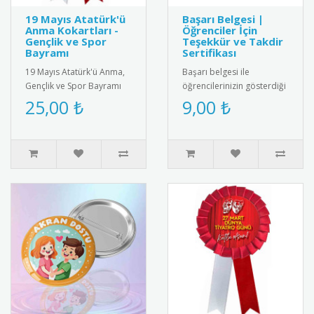
19 Mayıs Atatürk'ü
Başarı Belgesi |
Anma Kokartları -
Öğrenciler İçin
Gençlik ve Spor
Teşekkür ve Takdir
Bayramı
Sertifikası
19 Mayıs Atatürk'ü Anma,
Başarı belgesi ile
Gençlik ve Spor Bayramı
öğrencilerinizin gösterdiği
için özel tasarım kokart
gayreti ve başarıyı
25,00 ₺
9,00 ₺
seti. Yüksek kaliteli meta..
ödüllendirin. Eğitimde
motivasyon..