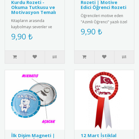
Kurdu Rozeti -
Rozeti | Motive
Okuma Tutkusu ve
Edici Öğrenci Rozeti
Motivasyon Temalı
Öğrencileri motive eden
Kitapların arasında
"Azimli Öğrenci" yazılı özel
kaybolmayı sevenler ve
tasarım rozet. Kaliteli
9,90 ₺
ders yükünün altından
9,90 ₺
metal malzemeden üretil..
başarıyla kalkanlar için
tasarlanmı..
İlk Dişim Magneti |
12 Mart İstiklal