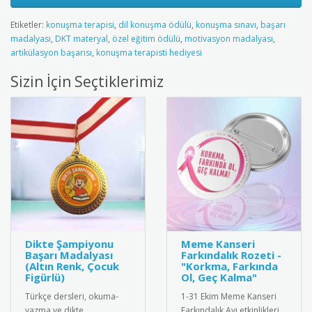
Etiketler:
konuşma terapisi
,
dil konuşma ödülü
,
konuşma sınavı
,
başarı
madalyası
,
DKT materyal
,
özel eğitim ödülü
,
motivasyon madalyası
,
artikülasyon başarısı
,
konuşma terapisti hediyesi
Sizin İçin Seçtiklerimiz
Dikte Şampiyonu
Meme Kanseri
Başarı Madalyası
Farkındalık Rozeti -
(Altın Renk, Çocuk
"Korkma, Farkında
Figürlü)
Ol, Geç Kalma"
Türkçe dersleri, okuma-
1-31 Ekim Meme Kanseri
yazma ve dikte
Farkındalık Ayı etkinlikleri