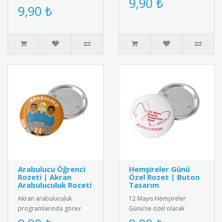
9,90 ₺
tasarım motivasyon
9,90 ₺
desen ve renklerle üretil..
rozetleri. Çocukları teşvik
et..
Arabulucu Öğrenci
Hemşireler Günü
Rozeti | Akran
Özel Rozet | Buton
Arabuluculuk Rozeti
Tasarım
Akran arabuluculuk
12 Mayıs Hemşireler
programlarında görev
Günü’ne özel olarak
alan öğrenciler için özel
tasarlanmış anlamlı buton