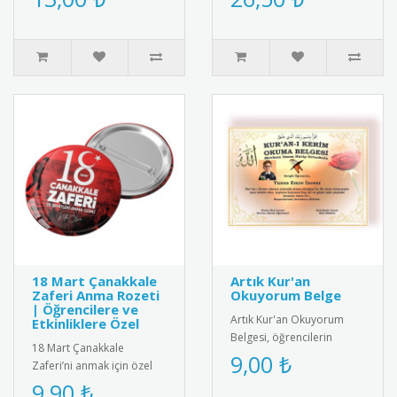
anlamlı hediye kartı ve
eğitim hayatındaki
bileklik ..
başarılarını ta..
18 Mart Çanakkale
Artık Kur'an
Zaferi Anma Rozeti
Okuyorum Belge
| Öğrencilere ve
Artık Kur'an Okuyorum
Etkinliklere Özel
Belgesi, öğrencilerin
18 Mart Çanakkale
Kur'an okuma becerilerini
9,00 ₺
Zaferi’ni anmak için özel
kutlayan anlamlı bir ödül
olarak tasarlanmış rozet.
9,90 ₺
belg..