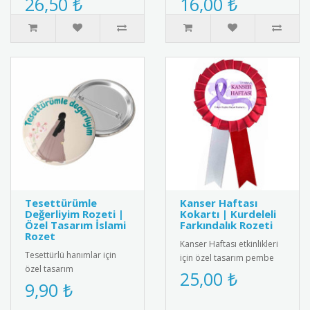
26,50 ₺
16,00 ₺
hazırlanan, öğrencinin f..
kalem. Kalemin arka
kısmında yer a..
Tesettürümle
Kanser Haftası
Değerliyim Rozeti |
Kokartı | Kurdeleli
Özel Tasarım İslami
Farkındalık Rozeti
Rozet
Kanser Haftası etkinlikleri
Tesettürlü hanımlar için
için özel tasarım pembe
özel tasarım
kurdeleli kokart. Yüksek
25,00 ₺
"Tesettürümle Değerliyim"
9,90 ₺
kalite metal malzemeden..
rozeti. Yüksek kaliteli metal