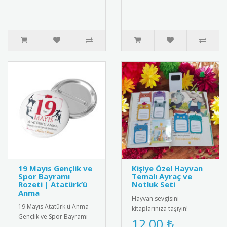
19 Mayıs Gençlik ve
Kişiye Özel Hayvan
Spor Bayramı
Temalı Ayraç ve
Rozeti | Atatürk’ü
Notluk Seti
Anma
Hayvan sevgisini
19 Mayıs Atatürk'ü Anma
kitaplarınıza taşıyın!
Gençlik ve Spor Bayramı
Sevimli hayvan figürleriyle
12,00 ₺
için özel tasarlanmış