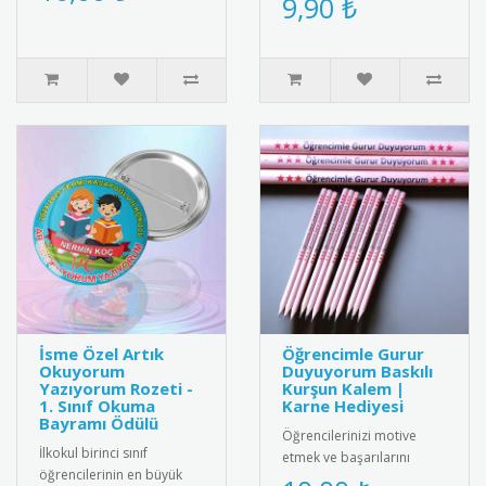
9,90 ₺
Renkli ve zarif tasarımıyla
vurgusu taşıyan anla..
di..
İsme Özel Artık
Öğrencimle Gurur
Okuyorum
Duyuyorum Baskılı
Yazıyorum Rozeti -
Kurşun Kalem |
1. Sınıf Okuma
Karne Hediyesi
Bayramı Ödülü
Öğrencilerinizi motive
İlkokul birinci sınıf
etmek ve başarılarını
öğrencilerinin en büyük
ödüllendirmek için harika