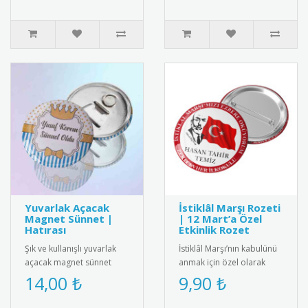
Yuvarlak Açacak
İstiklâl Marşı Rozeti
Magnet Sünnet |
| 12 Mart’a Özel
Hatırası
Etkinlik Rozet
Şık ve kullanışlı yuvarlak
İstiklâl Marşı’nın kabulünü
açacak magnet sünnet
anmak için özel olarak
hediyesi. Yüksek kaliteli
tasarlanmış rozet modeli.
14,00 ₺
9,90 ₺
mıknatıs ve paslanmaz
12 Mart etkinlikleri, o..
çeli..