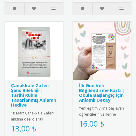
Çanakkale Zaferi
İlk Gün Veli
Şans Bilekliği |
Bilgilendirme Kartı |
Tarihi Ruhla
Okula Başlangıç İçin
Tasarlanmış Anlamlı
Anlamlı Detay
Hediye
Yeni eğitim yılına başlayan
18 Mart Çanakkale Zaferi
öğrencilerin velilerine
anısına özel olarak
yönelik hazırlanan
16,00 ₺
tasarlanmış şans bilekliği.
13,00 ₺
bilgilendirme kartı. Renkli
Üzerinde Türk bayrağı ve
v..