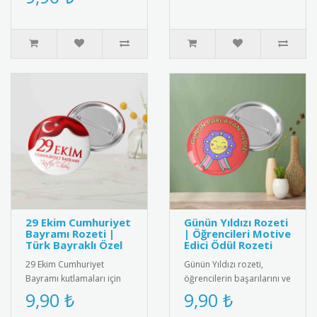
Öğrencilere, öğretmenlere
ve m..
29 Ekim Cumhuriyet
Günün Yıldızı Rozeti
Bayramı Rozeti |
| Öğrencileri Motive
Türk Bayraklı Özel
Edici Ödül Rozeti
29 Ekim Cumhuriyet
Günün Yıldızı rozeti,
Bayramı kutlamaları için
öğrencilerin başarılarını ve
özel tasarım Türk bayraklı
olumlu davranışlarını
9,90 ₺
9,90 ₺
metal rozet. Yüksek kaliteli
teşvik etmek amacıyla