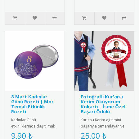
..
kulla..
8 Mart Kadınlar
Fotoğraflı Kur'an-ı
Günü Rozeti | Mor
Kerim Okuyorum
Temalı Etkinlik
Kokartı - İsme Özel
Rozeti
Başarı Ödülü
Kadınlar Günü
Kur'an-ı Kerim eğitimini
etkinliklerinde dağıtılmak
başarıyla tamamlayan ve
üzere özel olarak
Kur'an okumaya başlayan
9,90 ₺
25,00 ₺
tasarlanmış 8 Mart rozeti.
öğrenciler için