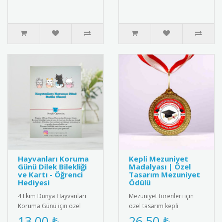
Hayvanları Koruma
Kepli Mezuniyet
Günü Dilek Bilekliği
Madalyası | Özel
ve Kartı - Öğrenci
Tasarım Mezuniyet
Hediyesi
Ödülü
4 Ekim Dünya Hayvanları
Mezuniyet törenleri için
Koruma Günü için özel
özel tasarım kepli
olarak hazırlanan bu
madalya. Öğrencilerin
13,00 ₺
26,50 ₺