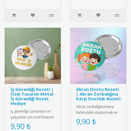
Kadın figürüyl..
Kali..
İş Güvenliği Rozeti |
Akran Dostu Rozeti
Özel Tasarım Metal
| Akran Zorbalığına
İş Güvenliği Rozet
Karşı Dostluk Rozeti
Hediye
Akran zorbalığına karşı
İş güvenliği uzmanları ve
farkındalık oluşturmak ve
çalışanlar için özel tasarım
akran dostluğunu teşvik
9,90 ₺
metal iş güvenliği rozeti.
9,90 ₺
etmek için tasarlanmış
Yüksek kaliteli me..
"Ak..