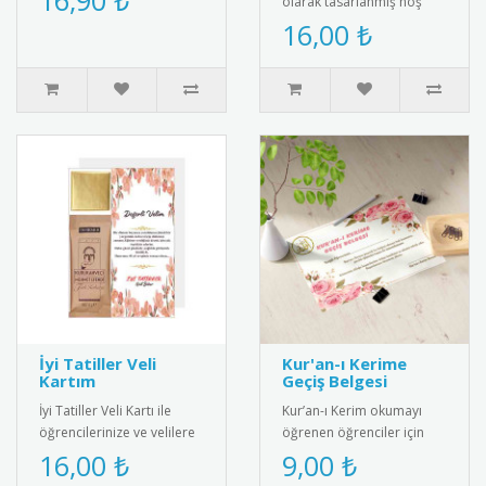
16,90 ₺
olarak tasarlanmış hoş
Yüksek kaliteli paslanmaz
geldin temalı okul yaka
16,00 ₺
çelik..
kartı. Klipsli PVC yapısı
say..
İyi Tatiller Veli
Kur'an-ı Kerime
Kartım
Geçiş Belgesi
İyi Tatiller Veli Kartı ile
Kur’an-ı Kerim okumayı
öğrencilerinize ve velilere
öğrenen öğrenciler için
güzel bir yaz tatili mesajı
anlamlı ve şık bir başarı
16,00 ₺
9,00 ₺
verin! Özel tasa..
belgesi. Sınıf içi törenler..