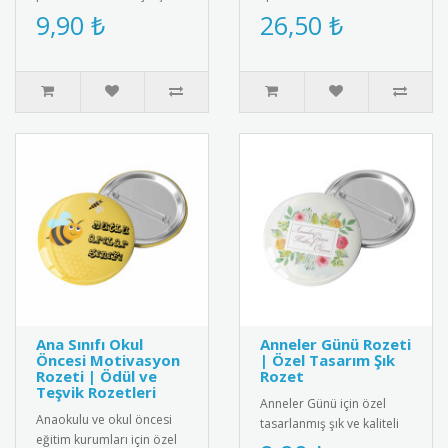
öğrenci rozeti. Metal
kulüp müsabakalarında en
9,90 ₺
26,50 ₺
malzemeden üretilmiş,
iyi kaleciye verilmek ü..
dayanı..
Ana Sınıfı Okul
Anneler Günü Rozeti
Öncesi Motivasyon
| Özel Tasarım Şık
Rozeti | Ödül ve
Rozet
Teşvik Rozetleri
Anneler Günü için özel
Anaokulu ve okul öncesi
tasarlanmış şık ve kaliteli
eğitim kurumları için özel
rozet. 2025 yılına özel