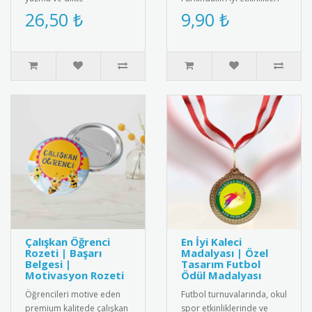
yarışmalarında üstün
ve sağlık projeleri için özel
26,50 ₺
9,90 ₺
başarı gösteren
olarak tasarlanmış..
öğrencileri
ödüllendirmek..
Çalışkan Öğrenci
En İyi Kaleci
Rozeti | Başarı
Madalyası | Özel
Belgesi |
Tasarım Futbol
Motivasyon Rozeti
Ödül Madalyası
Öğrencileri motive eden
Futbol turnuvalarında, okul
premium kalitede çalışkan
spor etkinliklerinde ve