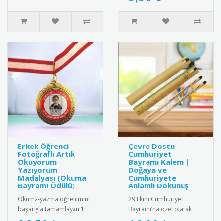
"Bir Can Dostumuzu..
önem..
Erkek Öğrenci
Çevre Dostu
Fotoğraflı Artık
Cumhuriyet
Okuyorum
Bayramı Kalem |
Yazıyorum
Doğaya ve
Madalyası (Okuma
Cumhuriyete
Bayramı Ödülü)
Anlamlı Dokunuş
Okuma-yazma öğrenimini
29 Ekim Cumhuriyet
başarıyla tamamlayan 1.
Bayramı’na özel olarak
sınıf erkek öğrencileri için
tasarlanmış çevre dostu