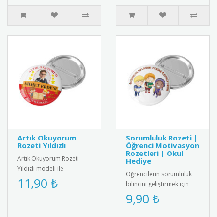
kal..
Artık Okuyorum
Sorumluluk Rozeti |
Rozeti Yıldızlı
Öğrenci Motivasyon
Rozetleri | Okul
Artık Okuyorum Rozeti
Hediye
Yıldızlı modeli ile
Öğrencilerin sorumluluk
öğrencilerin başarısını
11,90 ₺
bilincini geliştirmek için
taçlandırın! Motive edici
özel tasarlanmış
9,90 ₺
tasarımı..
motivasyon rozeti. Kaliteli
meta..