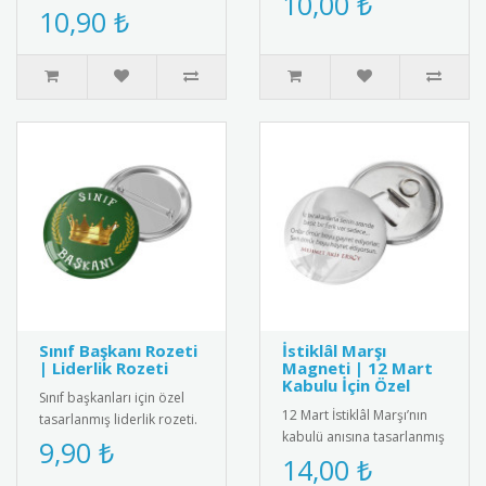
10,00 ₺
akademik dönüm noktası
10,90 ₺
bir hediye! Üzerinde
olan okuma-yazmaya
"Öğrenci..
geçiş süreci..
Sınıf Başkanı Rozeti
İstiklâl Marşı
| Liderlik Rozeti
Magneti | 12 Mart
Kabulu İçin Özel
Sınıf başkanları için özel
12 Mart İstiklâl Marşı’nın
tasarlanmış liderlik rozeti.
kabulü anısına tasarlanmış
Öğrencilerin sorumluluk
9,90 ₺
magnet. Canlı baskı
14,00 ₺
bilincini geliştiren..
kalitesiyle fotoğraflı ya ..