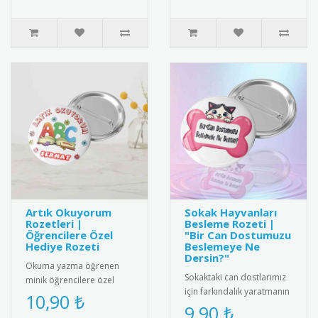
Artık Okuyorum
Sokak Hayvanları
Rozetleri |
Besleme Rozeti |
Öğrencilere Özel
"Bir Can Dostumuzu
Hediye Rozeti
Beslemeye Ne
Dersin?"
Okuma yazma öğrenen
Sokaktaki can dostlarımız
minik öğrencilere özel
için farkındalık yaratmanın
olarak tasarlanmış "Artık
10,90 ₺
en sevimli yolu! Üzerindeki
9,90 ₺
Okuyorum" rozetleri ile bu