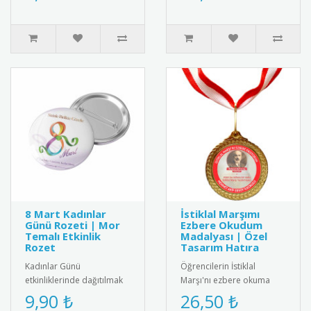
Kadın figürüyl..
tasarlanmış..
8 Mart Kadınlar
İstiklal Marşımı
Günü Rozeti | Mor
Ezbere Okudum
Temalı Etkinlik
Madalyası | Özel
Rozet
Tasarım Hatıra
Kadınlar Günü
Öğrencilerin İstiklal
etkinliklerinde dağıtılmak
Marşı'nı ezbere okuma
üzere özel olarak
başarısını ödüllendirmek
9,90 ₺
26,50 ₺
tasarlanmış 8 Mart rozeti.
için özel tasarım madalya.