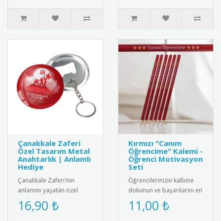
malzem..
Çanakkale Zaferi
Kırmızı "Canım
Özel Tasarım Metal
Öğrencime" Kalemi -
Anahtarlık | Anlamlı
Öğrenci Motivasyon
Hediye
Seti
Çanakkale Zaferi'nin
Öğrencilerinizin kalbine
anlamını yaşatan özel
dokunun ve başarılarını en
tasarım metal anahtarlık.
anlamlı şekilde takdir edin!
16,90 ₺
11,00 ₺
Yüksek kaliteli paslanmaz
Canlı kırmızı rengi..
çelik..