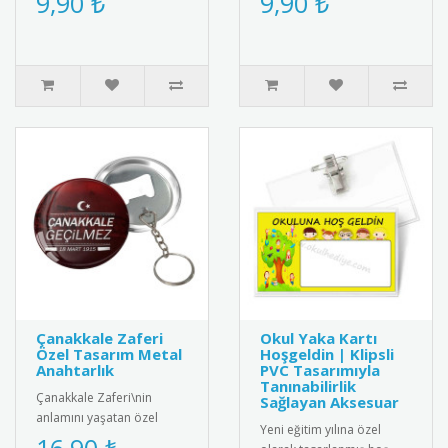
9,90 ₺
9,90 ₺
tasarım rozet. Okulda
rozet modeli. Sağlık
barış kültür..
çalışanlarına..
Çanakkale Zaferi
Okul Yaka Kartı
Özel Tasarım Metal
Hoşgeldin | Klipsli
Anahtarlık
PVC Tasarımıyla
Tanınabilirlik
Çanakkale Zaferi\nin
Sağlayan Aksesuar
anlamını yaşatan özel
Yeni eğitim yılına özel
tasarım metal anahtarlık.