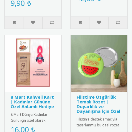
9,90 ₺
tasarlanmış bu ayraç ve
kaliteli metal rozet. Türk
notluk s..
bay..
8 Mart Kahveli Kart
Filistin’e Özgürlük
| Kadınlar Gününe
Temalı Rozet |
Özel Anlamlı Hediye
Duyarlılık ve
Dayanışma İçin Özel
8 Mart Dünya Kadınlar
Filistin’e destek amacıyla
Günü için özel olarak
tasarlanmış bu özel rozet
tasarlanmış kahveli kart.
16,00 ₺
modeli, özgürlük ve adalet