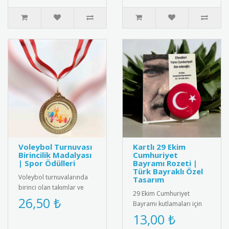
Voleybol Turnuvası
Kartlı 29 Ekim
Birincilik Madalyası
Cumhuriyet
| Spor Ödülleri
Bayramı Rozeti |
Türk Bayraklı Özel
Voleybol turnuvalarında
Tasarım
birinci olan takımlar ve
29 Ekim Cumhuriyet
oyuncular için özel tasarım
26,50 ₺
Bayramı kutlamaları için
madalya. Profesyonel gö..
özel tasarlanmış, kartlı
13,00 ₺
Türk bayraklı rozet. Yüksek