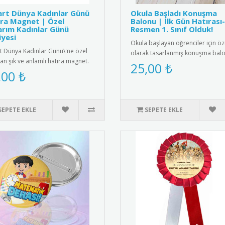
rt Dünya Kadınlar Günü
Okula Başladı Konuşma
ra Magnet | Özel
Balonu | İlk Gün Hatırası
rım Kadınlar Günü
Resmen 1. Sınıf Olduk!
yesi
Okula başlayan öğrenciler için öz
t Dünya Kadınlar Günü\'ne özel
olarak tasarlanmış konuşma balo
lan şık ve anlamlı hatıra magnet.
Anaokulu, ilkokul 1. sınıf ve..
25,00 ₺
k kalite manyetik ma..
,00 ₺
SEPETE EKLE
SEPETE EKLE