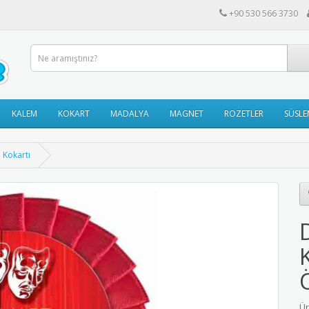
+90 530 566 3730
KALEM
KOKART
MADALYA
MAGNET
ROZETLER
SÜSLE
 Kokartı
Ür