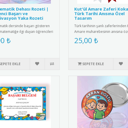
matik Dehası Rozeti |
Kut'ül Amare Zaferi Koka
nci Başarı ve
Türk Tarihi Anısına Özel
ivasyon Yaka Rozeti
Tasarım
atik dersinde başarı gösteren
Türk tarihinin şanlı zaferlerinden 
matematiğe ilgi duyan öğrencileri
Amare muharebesinin anısına öz
e etmenin en eğlencel..
tasarlanmış kokart. Yükse..
90 ₺
25,00 ₺
SEPETE EKLE
SEPETE EKLE