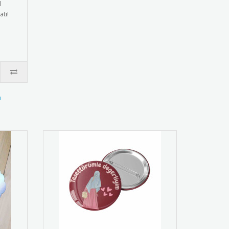
l
atı!
ı