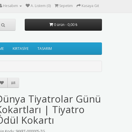
Hesabım
A. Listem (0)
Sepetim
Kasaya Git
0 ürün - 0,00 ₺
ME
KIRTASİYE
TASARIM
Dünya Tiyatrolar Günü
Kokartları | Tiyatro
Ödül Kokartı
ün Kodu: SKKRT-000005-TG