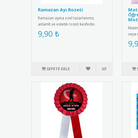
Ramazan Ayı Rozeti
Mate
Öğre
Ramazan ayina ozel tasarlanmis,
Mot
anlamli ve estetik rozeti kesfedin.
Matem
Kiyafetlerinize sik bir dokunus ..
9,90 ₺
veya 
motiv
9,
SEPETE EKLE