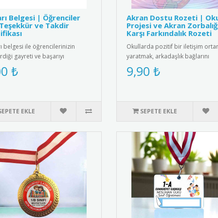
rı Belgesi | Öğrenciler
Akran Dostu Rozeti | Ok
 Teşekkür ve Takdir
Projesi ve Akran Zorbalığ
ifikası
Karşı Farkındalık Rozeti
 belgesi ile öğrencilerinizin
Okullarda pozitif bir iletişim orta
rdiği gayreti ve başarıyı
yaratmak, arkadaşlık bağlarını
endirin. Eğitimde motivasyon..
güçlendirmek ve akran zorbalığı..
00 ₺
9,90 ₺
SEPETE EKLE
SEPETE EKLE