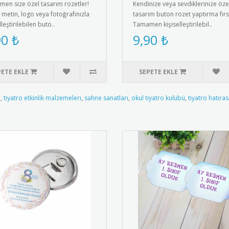
en size özel tasarım rozetler!
Kendinize veya sevdiklerinize öze
 metin, logo veya fotoğrafınızla
tasarım buton rozet yaptırma fırs
lleştirilebilen buto..
Tamamen kişiselleştirilebil..
90 ₺
9,90 ₺
PETE EKLE
SEPETE EKLE
i
,
tiyatro etkinlik malzemeleri
,
sahne sanatları
,
okul tiyatro kulübü
,
tiyatro hatıras