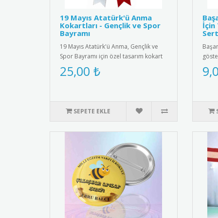
19 Mayıs Atatürk'ü Anma
Başa
Kokartları - Gençlik ve Spor
İçin
Bayramı
Sert
19 Mayıs Atatürk'ü Anma, Gençlik ve
Başarı
Spor Bayramı için özel tasarım kokart
göste
seti. Yüksek kaliteli meta..
ödüll
25,00 ₺
9,
SEPETE EKLE