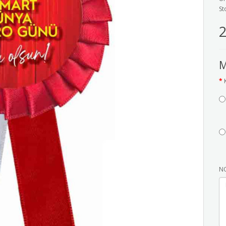
St
2
M
NO