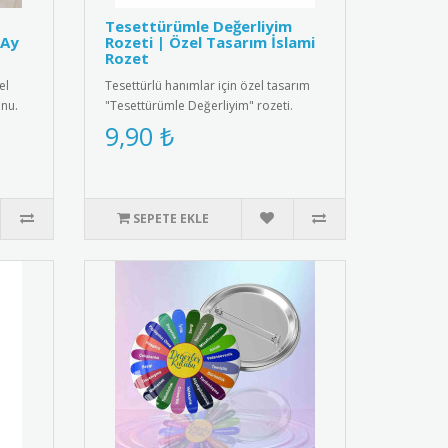
Tesettürümle Değerliyim
-Ay
Rozeti | Özel Tasarım İslami
Rozet
el
Tesettürlü hanımlar için özel tasarım
nu.
"Tesettürümle Değerliyim" rozeti.
Yüksek kaliteli metal malzem..
9,90 ₺
SEPETE EKLE