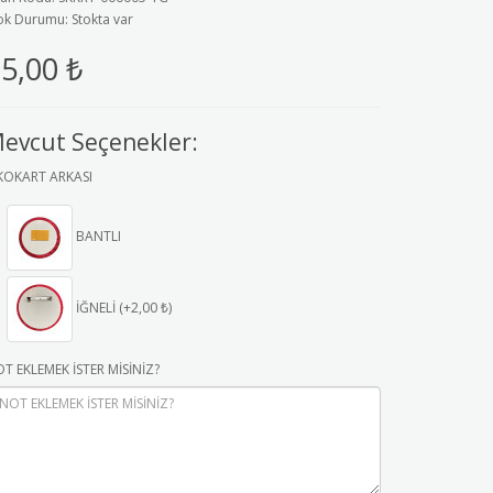
ok Durumu: Stokta var
5,00 ₺
evcut Seçenekler:
KOKART ARKASI
BANTLI
İĞNELİ (+2,00 ₺)
T EKLEMEK İSTER MİSİNİZ?