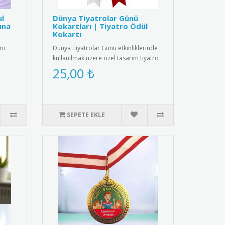
ul
Dünya Tiyatrolar Günü
ına
Kokartları | Tiyatro Ödül
Kokartı
mı
Dünya Tiyatrolar Günü etkinliklerinde
kullanılmak üzere özel tasarım tiyatro
kokartları. Bu şık koka..
25,00 ₺
SEPETE EKLE