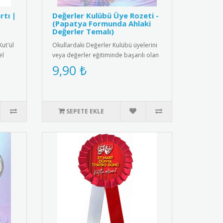
rtı |
Değerler Kulübü Üye Rozeti -
(Papatya Formunda Ahlaki
Değerler Temalı)
Kut'ül
Okullardaki Değerler Kulübü üyelerini
el
veya değerler eğitiminde başarılı olan
öğrencileri ödüllendirm..
9,90 ₺
SEPETE EKLE