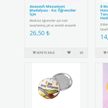
Anasınıfı Mezuniyet
8 Ma
Madalyası - Kız Öğrenciler
Hatı
İçin
Tasa
Hedi
Minik kız öğrenciler için özel
8 Mar
tasarlanmış şık ve sevimli anasınıfı
tasar
mezuniyet madalyası. Kaliteli me..
26,50 ₺
yükse
14
SEPETE EKLE