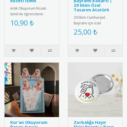
Rozeti İsimli
Bayramı Kokartı |
29 Ekim Özel
Artık Okuyorum Rozeti
Tasarım Atatürk
İsimli ile öğrencilerin
29 Ekim Cumhuriyet
başarısını kişiselleştirin!
10,90 ₺
Bayramı için özel
Özel isim baskılı tasarımı..
tasarlanmış, kaliteli metal
25,00 ₺
ve emaye malzemeden
üretilmiş şık k..
Kur'an Okuyorum
Zorbalığa Hayır
Başarı Ayracı -
Elçisi Rozeti | Barış