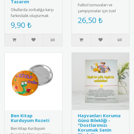
Tasarım
Futbol turnuvaları ve
Okullarda zorbalığa karşı
şampiyonalar için özel
farkındalık oluşturmak
tasarım futbol madalyası.
26,50 ₺
amacıyla tasarlanmış
9,90 ₺
Kaliteli metal malzemeden
“Zorbalığa Hayır” temalı
üre..
rozet..
Ben Kitap
Hayvanları Koruma
Kurduyum Rozeti
Günü Bilekliği -
"Dostlarımızı
Ben Kitap Kurduyum
Korumak Senin