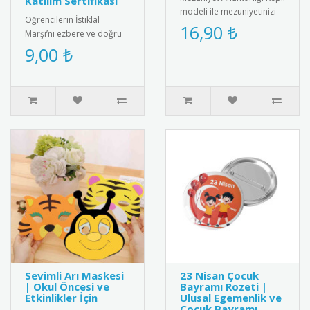
Katılım Sertifikası
modeli ile mezuniyetinizi
Öğrencilerin İstiklal
unutulmaz kılın! Şık
16,90 ₺
Marşı’nı ezbere ve doğru
tasarımıyla yıllarca sakl..
şekilde okumalarını teşvik
9,00 ₺
etmek amacıyla hazırlanan
..
Sevimli Arı Maskesi
23 Nisan Çocuk
| Okul Öncesi ve
Bayramı Rozeti |
Etkinlikler İçin
Ulusal Egemenlik ve
Çocuk Bayramı