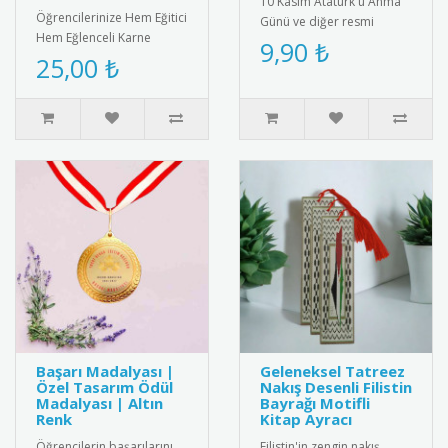
10 Kasım Atatürk'ü Anma
Öğrencilerinize Hem Eğitici
Günü ve diğer resmi
Hem Eğlenceli Karne
törenler için özel olarak
9,90 ₺
Hediyesi: Gülen Yüz
25,00 ₺
tasarlanmış metal saygı
Yumurtlayan Kalem ve
rozeti..
İnteraktif ..
Başarı Madalyası |
Geleneksel Tatreez
Özel Tasarım Ödül
Nakış Desenli Filistin
Madalyası | Altın
Bayrağı Motifli
Renk
Kitap Ayracı
Öğrencilerin başarılarını
Filistin'in zengin nakış