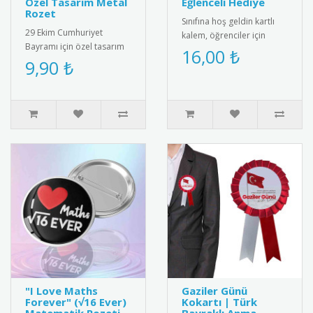
Özel Tasarım Metal
Eğlenceli Hediye
Rozet
Sınıfına hoş geldin kartlı
29 Ekim Cumhuriyet
kalem, öğrenciler için
Bayramı için özel tasarım
eğlenceli ve kullanışlı bir
16,00 ₺
metal rozet. Kaliteli metal
9,90 ₺
hediye. Her ürün bir k..
malzemeden üretilmiş,
Türk ..
"I Love Maths
Gaziler Günü
Forever" (√16 Ever)
Kokartı | Türk