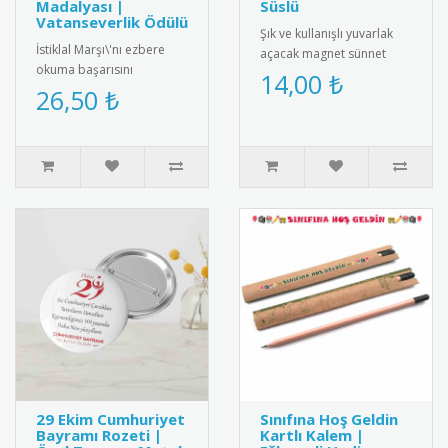
Madalyası |
Süslü
Vatanseverlik Ödülü
Şık ve kullanışlı yuvarlak
İstiklal Marşı\'nı ezbere
açacak magnet sünnet
okuma başarısını
hediyesi. Yüksek kaliteli
14,00 ₺
ödüllendiren özel tasarım
26,50 ₺
mıknatıs ve paslanmaz
madalya. Milli
çeli..
değerlerimizi ya..
29 Ekim Cumhuriyet
Sınıfına Hoş Geldin
Bayramı Rozeti |
Kartlı Kalem |