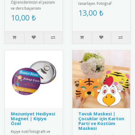
Öğrencilerinizin el yazısını
tasarlayın. Fotoğraf
ve ders başarısını
ekleyin, metin yazın ve
13,00 ₺
ödüllendirmek için
10,00 ₺
istediğiniz ölçüde kişiye
mükemmel bir seçenek!
özel magnet..
Üzerinde "G..
Mezuniyet Hediyesi
Tavuk Maskesi |
Magnet | Kişiye
Çocuklar için Karton
Özel
Parti ve Kostüm
Maskesi
Kişiye özel fotoğraflı ve