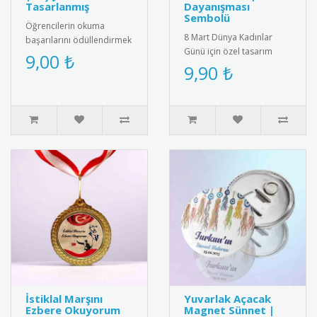
Tasarlanmış
Dayanışması
Sembolü
Öğrencilerin okuma
8 Mart Dünya Kadınlar
başarılarını ödüllendirmek
Günü için özel tasarım
için özel tasarlanmış kitap
9,00 ₺
rozet. Kadın dayanışmasını
9,90 ₺
kurdu belgeleri. Kişiye öz..
ve eşitliği simgeleyen şık
a..
İstiklal Marşını
Yuvarlak Açacak
Ezbere Okuyorum
Magnet Sünnet |