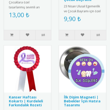
Çocuklara özel
23 Nisan Ulusal Egemenlik
tasarlanmış sevimli arı
ve Çocuk Bayramı için özel
maskesi; okul öncesi
13,00 ₺
tasarlanmış rozet.
9,90 ₺
eğitim, tiyatro oyunları,
Çocuklar için şık ve
temsiller ve e..
anlamlı..
Kanser Haftası
İlk Dişim Magneti |
Kokartı | Kurdeleli
Bebekler İçin Hatıra
Farkındalık Rozeti
Tasarımı