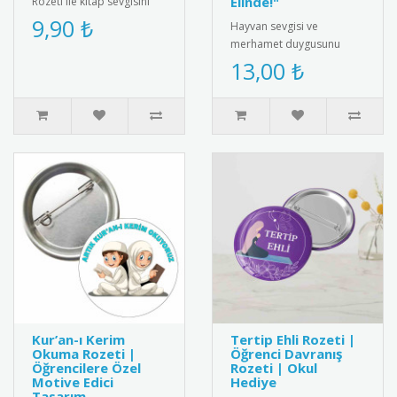
Elinde!"
Rozeti ile kitap sevgisini
teşvik edin! Öğrencilere ve
9,90 ₺
Hayvan sevgisi ve
kitap tutkunlarına özel ta..
merhamet duygusunu
pekiştirmek için
13,00 ₺
tasarlanmış özel bir
hediye kartı ve bileklik ..
Kur’an-ı Kerim
Tertip Ehli Rozeti |
Okuma Rozeti |
Öğrenci Davranış
Öğrencilere Özel
Rozeti | Okul
Motive Edici
Hediye
Tasarım