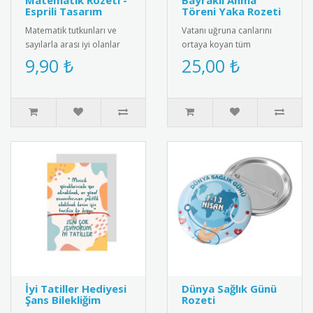
Matematik Rozeti -
Bayraklı Anma
Esprili Tasarım
Töreni Yaka Rozeti
Matematik tutkunları ve
Vatanı uğruna canlarını
sayılarla arası iyi olanlar
ortaya koyan tüm
için harika bir kelime
gazilerimizin Gaziler Günü
9,90 ₺
25,00 ₺
oyunu içeren "I ❤️ Maths ..
Kutlu Olsun" mesajı ve
dalgalana..
İyi Tatiller Hediyesi
Dünya Sağlık Günü
Şans Bilekliğim
Rozeti