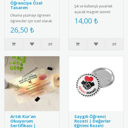
Öğrenciye Özel
Şık ve kullanışlı yuvarlak
Tasarım
açacak magnet sünnet
Okuma yazmayı öğrenen
hediyesi. Yüksek kaliteli
14,00 ₺
öğrenciler için özel olarak
mıknatıs ve paslanmaz
hazırlanan isimli artık
26,50 ₺
çeli..
okuyorum madalyası.
Öğrenc..
Artık Kur’an
Saygılı Öğrenci
Okuyorum
Rozeti | Değerler
Sertifikası |
Eğitimi Rozeti