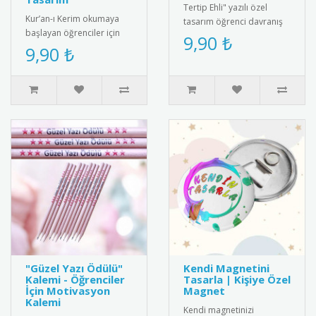
Tertip Ehli" yazılı özel
Kur’an-ı Kerim okumaya
tasarım öğrenci davranış
başlayan öğrenciler için
rozeti. Örnek öğrencileri
9,90 ₺
özel olarak tasarlanmış bu
9,90 ₺
ödüllendirmek için ideal..
rozet, eğitim sürecini de..
"Güzel Yazı Ödülü"
Kendi Magnetini
Kalemi - Öğrenciler
Tasarla | Kişiye Özel
İçin Motivasyon
Magnet
Kalemi
Kendi magnetinizi