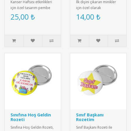
Kanser Haftası etkinlikleri
İlk dişini çıkaran minikler
için özel tasarım pembe
için özel olarak
kurdeleli kokart. Yüksek
tasarlanmış bebek
25,00 ₺
14,00 ₺
kalite metal malzemeden..
magneti. Diş buğdayı
partileri ve öze..
Sınıfına Hoş Geldin
Sınıf Başkanı
Rozeti
Rozetim
Sınıfına Hoş Geldin Rozeti,
Sınıf Başkanı Rozeti ile