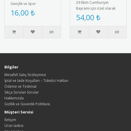
29 Ekim Cumhuriyet
Gençlik ve Spor
Bayramı için özel olarak
Bayramı’na özel olarak
16,00 ₺
tasarlanmış afiş. Türk
54,00 ₺
tasarlanmış tohumlu
bayrağı ve Atatürk
kalem hediyesi. ..
silüetiyle süs..
Bilgiler
Mesafeli Satış Sözleşmesi
İptal ve İade Koşulları – Tüketici Hakları
Ödeme ve Teslimat
Sıkça Sorulan Sorular
Hakkımızda
Gizlilik ve Güvenlik Politikası
Müşteri Servisi
İletişim
Ürün İadesi