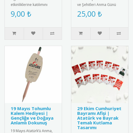
etkinliklerine katılımını
ve Şehitleri Anma Günü
belgelemek için şık ve
için özel tasarlanmış
9,00 ₺
25,00 ₺
anlamlı bir belge! Renkli ..
kaliteli kokart seti.
Dayanıkl..
19 Mayıs Tohumlu
29 Ekim Cumhuriyet
Kalem Hediyesi |
Bayramı Afişi |
Gençliğe ve Doğaya
Atatürk ve Bayrak
Anlamlı Dokunuş
Temalı Kutlama
Tasarımı
19 Mayıs Atatürk’ü Anma,