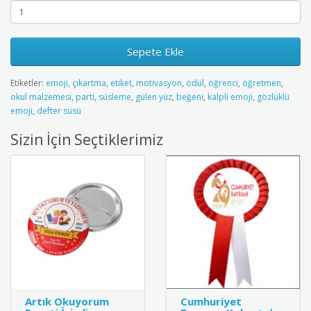
Sepete Ekle
Etiketler:
emoji
,
çıkartma
,
etiket
,
motivasyon
,
ödül
,
öğrenci
,
öğretmen
,
okul malzemesi
,
parti
,
süsleme
,
gülen yüz
,
beğeni
,
kalpli emoji
,
gözlüklü
emoji
,
defter süsü
Sizin İçin Seçtiklerimiz
Artık Okuyorum
Cumhuriyet