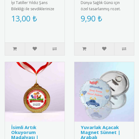
İyi Tatiller Yıldız Şans
Dünya Sağlık Günü için
Bilekliği ile sevdiklerinize
özel tasarlanmış rozet.
özel bir hediye verin! Tatil
Sağlıklı yaşam bilincini
13,00 ₺
9,90 ₺
ruhunu yansıtan ş..
yaymak için ideal
aksesuar.R..
İsimli Artık
Yuvarlak Açacak
Okuyorum
Magnet Sünnet |
Madalyası |
Arabalı