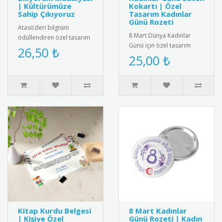
| Kültürümüze
Kokartı | Özel
Sahip Çıkıyoruz
Tasarım Kadınlar
Günü Rozeti
Atasözleri bilgisini
8 Mart Dünya Kadınlar
ödüllendiren özel tasarım
Günü için özel tasarım
madalya. Türk kültürünü
26,50 ₺
saten kokart.Yüksek kaliteli
25,00 ₺
yaşatmak ve dil
kadife dokulu saten
becerilerini ..
kumaşt..
Kitap Kurdu Belgesi
8 Mart Kadınlar
| Kişiye Özel
Günü Rozeti | Kadın