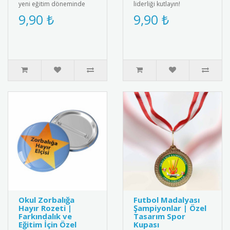
yeni eğitim döneminde
liderliği kutlayın!
öğrencileri motive eden
Öğrenciler için özel
9,90 ₺
9,90 ₺
özel bir karşılama rozetid..
tasarım, şık ve anlamlı bir
ödül.&..
Okul Zorbalığa
Futbol Madalyası
Hayır Rozeti |
Şampiyonlar | Özel
Farkındalık ve
Tasarım Spor
Eğitim İçin Özel
Kupası