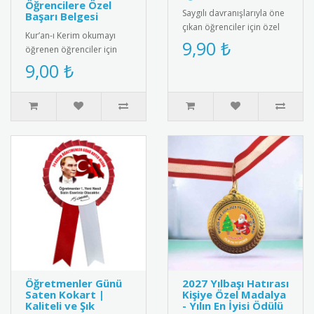
Öğrencilere Özel
Saygılı davranışlarıyla öne
Başarı Belgesi
çıkan öğrenciler için özel
Kur’an-ı Kerim okumayı
tasarım rozet. Okulda
9,90 ₺
öğrenen öğrenciler için
olumlu davranışları pek..
anlamlı ve şık bir başarı
9,00 ₺
belgesi. Sınıf içi törenler..
Öğretmenler Günü
2027 Yılbaşı Hatırası
Saten Kokart |
Kişiye Özel Madalya
Kaliteli ve Şık
- Yılın En İyisi Ödülü