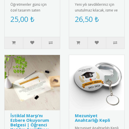
Öğretmenler günü için
Yeni yılı sevdikleriniz için
özel tasarım saten
unutulmaz kılacak, isme ve
kokart."24 Kasım
aileye özel olarak
25,00 ₺
26,50 ₺
Öğretmenler Günü" yazılı
tasarlanan "2025 Yılbaşı ..
şık tasarımı ile ..
İstiklal Marşı’nı
Mezuniyet
Ezbere Okuyorum
Anahtarlığı Kepli
Belgesi | Öğrenci
Mezuniyet Anahtarlığı Kepli