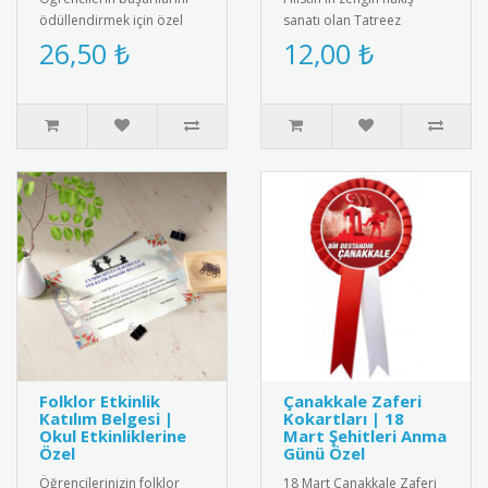
ödüllendirmek için özel
sanatı olan Tatreez
tasarım altın renkli başarı
motiflerinin ve ulusal
26,50 ₺
12,00 ₺
madalyası. Kaliteli me..
kimliğin sembolü Filistin
Bayrağ..
Folklor Etkinlik
Çanakkale Zaferi
Katılım Belgesi |
Kokartları | 18
Okul Etkinliklerine
Mart Şehitleri Anma
Özel
Günü Özel
Öğrencilerinizin folklor
18 Mart Çanakkale Zaferi