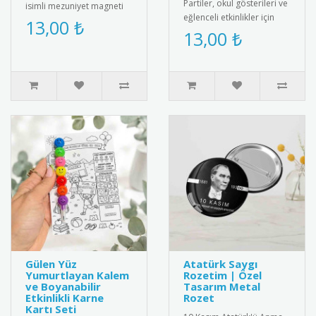
Partiler, okul gösterileri ve
isimli mezuniyet magneti
eğlenceli etkinlikler için
ile mezuniyet anını anlamlı
13,00 ₺
tasarlanmış sevimli tavuk
13,00 ₺
bir hediyeyle ölümsüz..
maskesi! Çocuklar..
Gülen Yüz
Atatürk Saygı
Yumurtlayan Kalem
Rozetim | Özel
ve Boyanabilir
Tasarım Metal
Etkinlikli Karne
Rozet
Kartı Seti