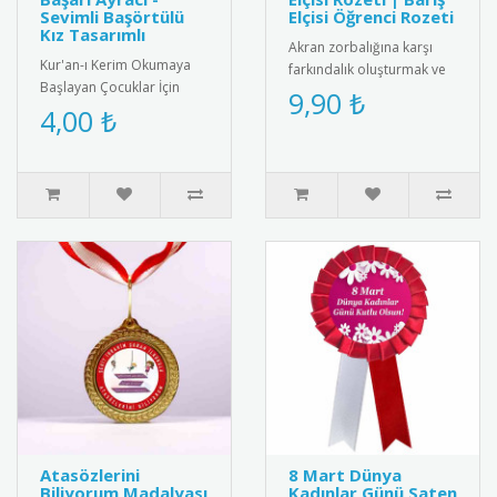
Sevimli Başörtülü
Elçisi Öğrenci Rozeti
Kız Tasarımlı
Akran zorbalığına karşı
Kur'an-ı Kerim Okumaya
farkındalık oluşturmak ve
Başlayan Çocuklar İçin
barış elçisi öğrencileri
9,90 ₺
Anlamlı Bir Hediye: Sevimli
4,00 ₺
ödüllendirmek için tasarl..
Başörtülü Kız Tasarımlı Ku..
Atasözlerini
8 Mart Dünya
Biliyorum Madalyası
Kadınlar Günü Saten