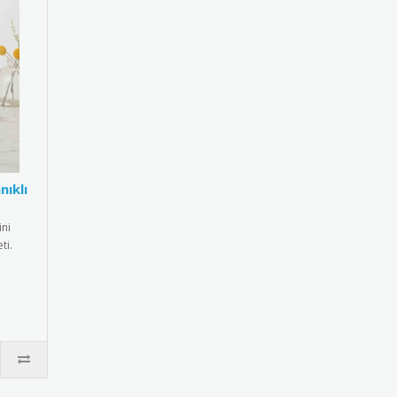
nıklı
ni
ti.