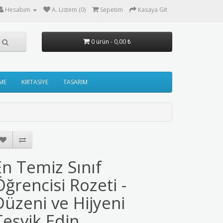
Hesabım
A. Listem (0)
Sepetim
Kasaya Git
0 ürün - 0,00 ₺
ME
KIRTASİYE
TASARIM
En Temiz Sınıf
Öğrencisi Rozeti -
Düzeni ve Hijyeni
Teşvik Edin