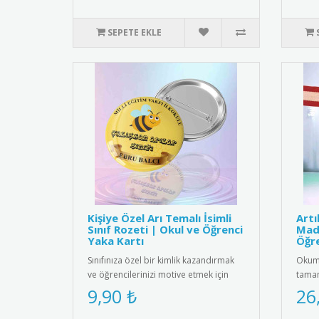
SEPETE EKLE
Kişiye Özel Arı Temalı İsimli
Art
Sınıf Rozeti | Okul ve Öğrenci
Mada
Yaka Kartı
Öğre
Sınıfınıza özel bir kimlik kazandırmak
Okuma
ve öğrencilerinizi motive etmek için
tamam
harika bir yol! Sevimli ..
etmek
9,90 ₺
26