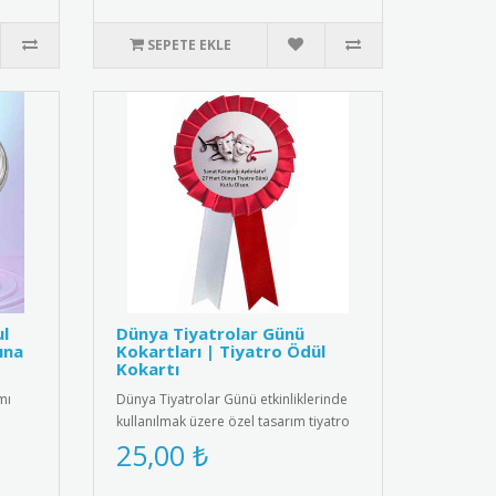
SEPETE EKLE
ul
Dünya Tiyatrolar Günü
ına
Kokartları | Tiyatro Ödül
Kokartı
mı
Dünya Tiyatrolar Günü etkinliklerinde
kullanılmak üzere özel tasarım tiyatro
kokartları. Bu şık koka..
25,00 ₺