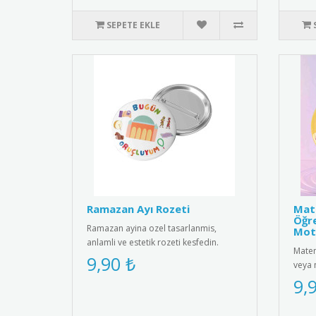
SEPETE EKLE
Ramazan Ayı Rozeti
Mate
Öğre
Ramazan ayina ozel tasarlanmis,
Mot
anlamli ve estetik rozeti kesfedin.
Matem
Kiyafetlerinize sik bir dokunus ..
9,90 ₺
veya 
motiv
9,