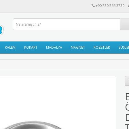
+90 530 566 3730
KALEM
KOKART
MADALYA
MAGNET
ROZETLER
SÜSLE