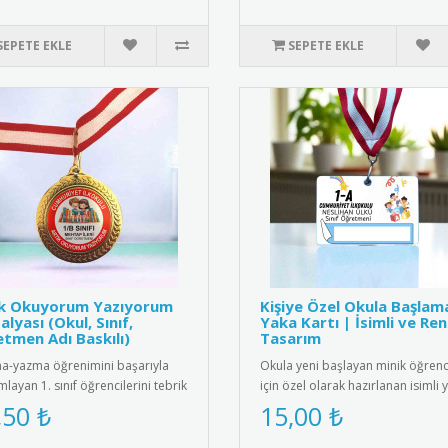
SEPETE EKLE
SEPETE EKLE
ık Okuyorum Yazıyorum
Kişiye Özel Okula Başlam
lyası (Okul, Sınıf,
Yaka Kartı | İsimli ve Ren
tmen Adı Baskılı)
Tasarım
-yazma öğrenimini başarıyla
Okula yeni başlayan minik öğrenc
layan 1. sınıf öğrencilerini tebrik
için özel olarak hazırlanan isimli 
 için tasarlanmış öze..
kartları ile okula başl..
,50 ₺
15,00 ₺