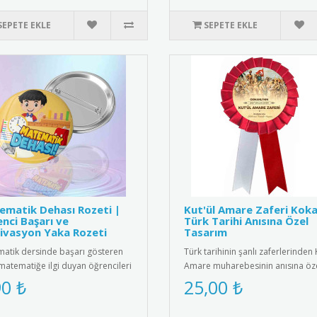
SEPETE EKLE
SEPETE EKLE
matik Dehası Rozeti |
Kut'ül Amare Zaferi Koka
nci Başarı ve
Türk Tarihi Anısına Özel
ivasyon Yaka Rozeti
Tasarım
atik dersinde başarı gösteren
Türk tarihinin şanlı zaferlerinden 
matematiğe ilgi duyan öğrencileri
Amare muharebesinin anısına öz
e etmenin en eğlencel..
tasarlanmış kokart. Yükse..
90 ₺
25,00 ₺