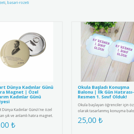
zeti
,
basari-rozeti
rt Dünya Kadınlar Günü
Okula Başladı Konuşma
ra Magnet | Özel
Balonu | İlk Gün Hatırası
rım Kadınlar Günü
Resmen 1. Sınıf Olduk!
yesi
Okula başlayan öğrenciler için öz
t Dünya Kadınlar Günü\'ne özel
olarak tasarlanmış konuşma balo
lan şık ve anlamlı hatıra magnet.
Anaokulu, ilkokul 1. sınıf ve..
25,00 ₺
k kalite manyetik ma..
,00 ₺