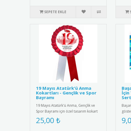
SEPETE EKLE
19 Mayıs Atatürk'ü Anma
Başa
Kokartları - Gençlik ve Spor
İçin
Bayramı
Sert
19 Mayıs Atatürk'ü Anma, Gençlik ve
Başarı
Spor Bayramı için özel tasarım kokart
göste
seti. Yüksek kaliteli meta..
ödüll
25,00 ₺
9,