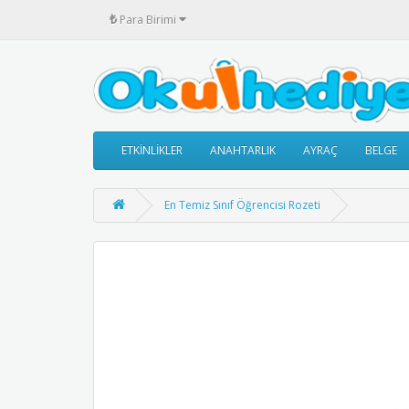
₺
Para Birimi
ETKİNLİKLER
ANAHTARLIK
AYRAÇ
BELGE
En Temiz Sınıf Öğrencisi Rozeti