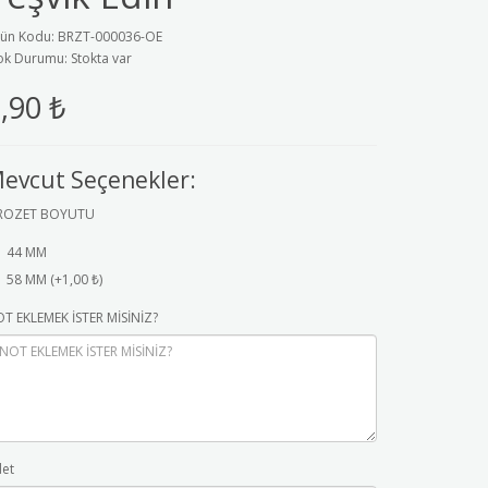
ün Kodu: BRZT-000036-OE
ok Durumu: Stokta var
,90 ₺
evcut Seçenekler:
ROZET BOYUTU
44 MM
58 MM (+1,00 ₺)
T EKLEMEK İSTER MİSİNİZ?
et