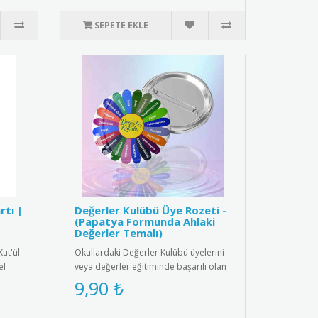
SEPETE EKLE
rtı |
Değerler Kulübü Üye Rozeti -
(Papatya Formunda Ahlaki
Değerler Temalı)
Kut'ül
Okullardaki Değerler Kulübü üyelerini
el
veya değerler eğitiminde başarılı olan
öğrencileri ödüllendirm..
9,90 ₺