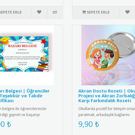
SEPETE EKLE
SEPETE EKLE
rı Belgesi | Öğrenciler
Akran Dostu Rozeti | Ok
 Teşekkür ve Takdir
Projesi ve Akran Zorbalığ
ifikası
Karşı Farkındalık Rozeti
 belgesi ile öğrencilerinizin
Okullarda pozitif bir iletişim orta
rdiği gayreti ve başarıyı
yaratmak, arkadaşlık bağlarını
endirin. Eğitimde motivasyon..
güçlendirmek ve akran zorbalığı..
00 ₺
9,90 ₺