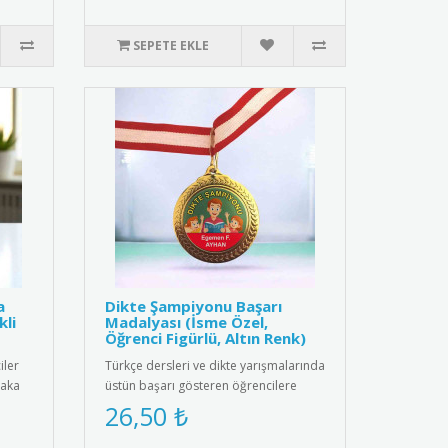
SEPETE EKLE
a
Dikte Şampiyonu Başarı
kli
Madalyası (İsme Özel,
Öğrenci Figürlü, Altın Renk)
iler
Türkçe dersleri ve dikte yarışmalarında
yaka
üstün başarı gösteren öğrencilere
özel, kişiselleştirilmiş m..
26,50 ₺