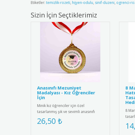
Etiketler:
temizlik-rozeti
,
hijyen-odulu
,
sinif-duzeni
,
ogrenci-ro
Sizin İçin Seçtiklerimiz
Anasınıfı Mezuniyet
8 Ma
Madalyası - Kız Öğrenciler
Hatı
İçin
Tasa
Hedi
Minik kız öğrenciler için özel
8 Mar
tasarlanmış şık ve sevimli anasınıfı
tasar
mezuniyet madalyası. Kaliteli me..
26,50 ₺
yükse
14