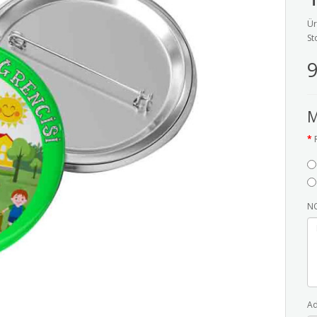
Ür
St
9
M
NO
Ad