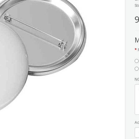
St
9
M
NO
Ad