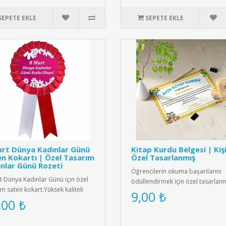
SEPETE EKLE
SEPETE EKLE
rt Dünya Kadınlar Günü
Kitap Kurdu Belgesi | Kiş
n Kokartı | Özel Tasarım
Özel Tasarlanmış
nlar Günü Rozeti
Öğrencilerin okuma başarılarını
t Dünya Kadınlar Günü için özel
ödüllendirmek için özel tasarlan
ım saten kokart.Yüksek kaliteli
kitap kurdu belgeleri. Kişiye öz..
9,00 ₺
e dokulu saten kumaşt..
,00 ₺