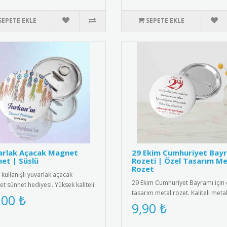
SEPETE EKLE
SEPETE EKLE
arlak Açacak Magnet
29 Ekim Cumhuriyet Bay
et | Süslü
Rozeti | Özel Tasarım Me
Rozet
 kullanışlı yuvarlak açacak
29 Ekim Cumhuriyet Bayramı için 
t sünnet hediyesi. Yüksek kaliteli
tasarım metal rozet. Kaliteli meta
tıs ve paslanmaz çeli..
,00 ₺
malzemeden üretilmiş, Türk ..
9,90 ₺