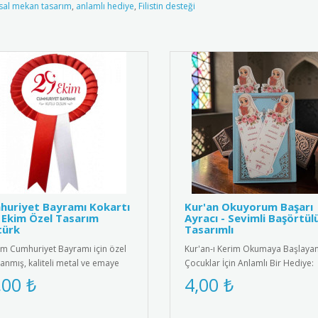
sal mekan tasarım
,
anlamlı hediye
,
Filistin desteği
huriyet Bayramı Kokartı
Kur'an Okuyorum Başarı
 Ekim Özel Tasarım
Ayracı - Sevimli Başörtül
türk
Tasarımlı
im Cumhuriyet Bayramı için özel
Kur'an-ı Kerim Okumaya Başlaya
lanmış, kaliteli metal ve emaye
Çocuklar İçin Anlamlı Bir Hediye:
meden üretilmiş şık k..
Sevimli Başörtülü Kız Tasarımlı Ku
,00 ₺
4,00 ₺