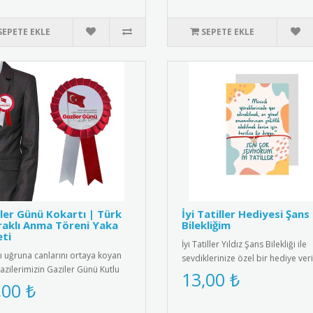
SEPETE EKLE
SEPETE EKLE
ler Günü Kokartı | Türk
İyi Tatiller Hediyesi Şans
aklı Anma Töreni Yaka
Bilekliğim
ti
İyi Tatiller Yıldız Şans Bilekliği ile
ı uğruna canlarını ortaya koyan
sevdiklerinize özel bir hediye veri
azilerimizin Gaziler Günü Kutlu
Tatil ruhunu yansıtan ş..
13,00 ₺
" mesajı ve dalgalana..
,00 ₺