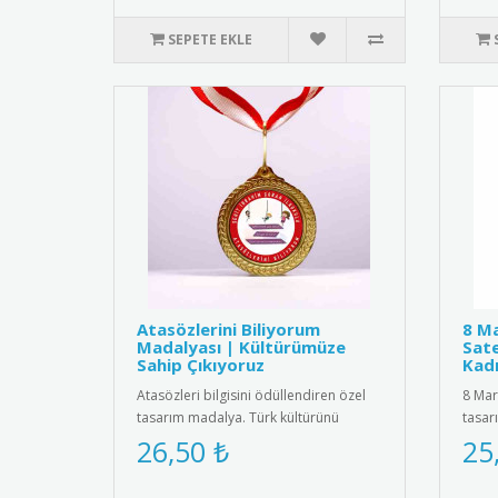
SEPETE EKLE
Atasözlerini Biliyorum
8 Ma
Madalyası | Kültürümüze
Sate
Sahip Çıkıyoruz
Kadı
Atasözleri bilgisini ödüllendiren özel
8 Mar
tasarım madalya. Türk kültürünü
tasar
yaşatmak ve dil becerilerini ..
kadif
26,50 ₺
25