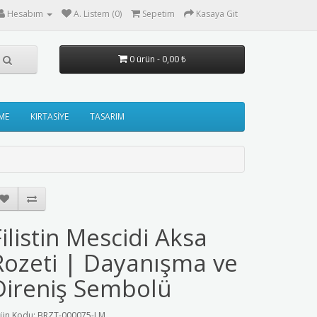
Hesabım
A. Listem (0)
Sepetim
Kasaya Git
0 ürün - 0,00 ₺
ME
KIRTASİYE
TASARIM
Filistin Mescidi Aksa
Rozeti | Dayanışma ve
Direniş Sembolü
ün Kodu: BRZT-000075-LM