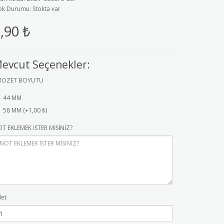
ok Durumu: Stokta var
,90 ₺
evcut Seçenekler:
ROZET BOYUTU
44 MM
58 MM (+1,00 ₺)
T EKLEMEK İSTER MİSİNİZ?
et