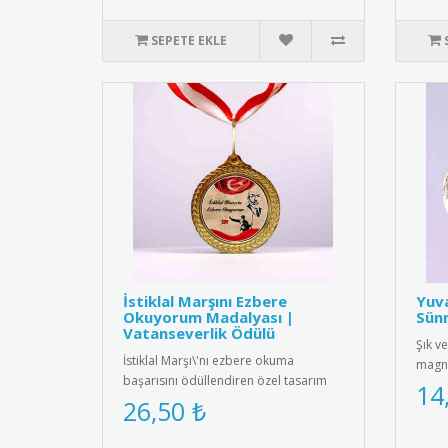
SEPETE EKLE
İstiklal Marşını Ezbere
Yuv
Okuyorum Madalyası |
Sünn
Vatanseverlik Ödülü
Şık ve
İstiklal Marşı\'nı ezbere okuma
magne
başarısını ödüllendiren özel tasarım
mıkna
14
madalya. Milli değerlerimizi ya..
26,50 ₺