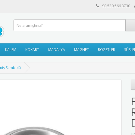
+90 530 566 3730
KALEM
KOKART
MADALYA
MAGNET
ROZETLER
SÜSLE
reniş Sembolü
Ür