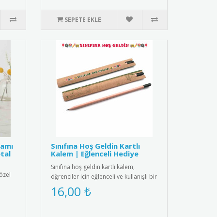
SEPETE EKLE
ramı
Sınıfına Hoş Geldin Kartlı
tal
Kalem | Eğlenceli Hediye
Sınıfına hoş geldin kartlı kalem,
özel
öğrenciler için eğlenceli ve kullanışlı bir
l
hediye. Her ürün bir k..
16,00 ₺