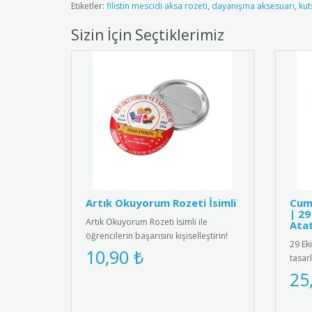
Etiketler:
filistin mescidi aksa rozeti
,
dayanışma aksesuarı
,
kut
Sizin İçin Seçtiklerimiz
Artık Okuyorum Rozeti İsimli
Cum
| 29
Artık Okuyorum Rozeti İsimli ile
Ata
öğrencilerin başarısını kişiselleştirin!
29 Ek
Özel isim baskılı tasarımı..
10,90 ₺
tasar
malze
25