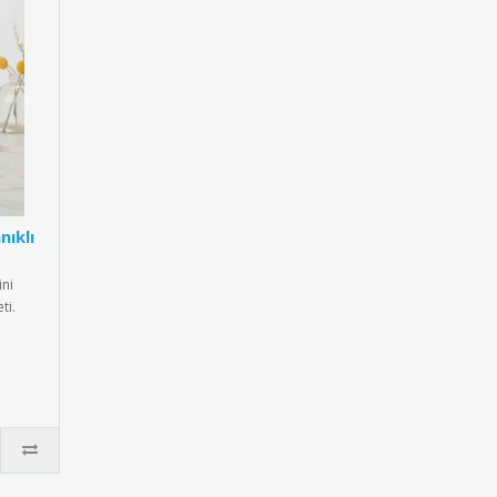
nıklı
ni
ti.