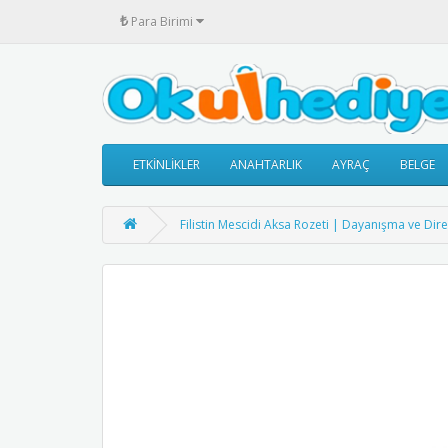
₺
Para Birimi
ETKİNLİKLER
ANAHTARLIK
AYRAÇ
BELGE
Filistin Mescidi Aksa Rozeti | Dayanışma ve Di