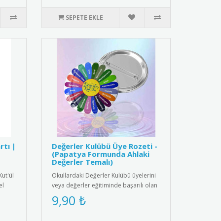
SEPETE EKLE
rtı |
Değerler Kulübü Üye Rozeti -
(Papatya Formunda Ahlaki
Değerler Temalı)
Kut'ül
Okullardaki Değerler Kulübü üyelerini
el
veya değerler eğitiminde başarılı olan
öğrencileri ödüllendirm..
9,90 ₺