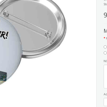
St
9
M
NO
Ad