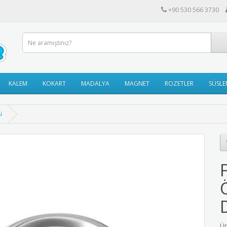
+90 530 566 3730
KALEM
KOKART
MADALYA
MAGNET
ROZETLER
SÜSLE
ü
F
Ür