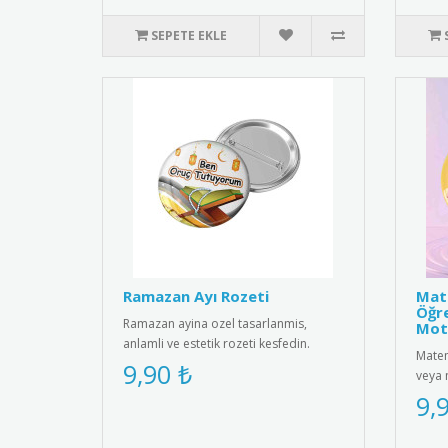
SEPETE EKLE
Ramazan Ayı Rozeti
Mate
Öğre
Ramazan ayina ozel tasarlanmis,
Mot
anlamli ve estetik rozeti kesfedin.
Matem
Kiyafetlerinize sik bir dokunus ..
9,90 ₺
veya 
motiv
9,