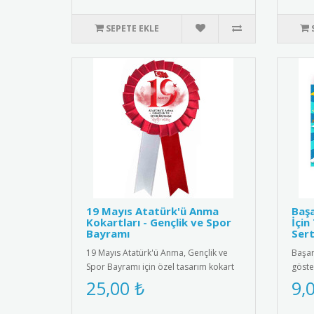
SEPETE EKLE
19 Mayıs Atatürk'ü Anma
Başa
Kokartları - Gençlik ve Spor
İçin
Bayramı
Sert
19 Mayıs Atatürk'ü Anma, Gençlik ve
Başarı
Spor Bayramı için özel tasarım kokart
göste
seti. Yüksek kaliteli meta..
ödüll
25,00 ₺
9,