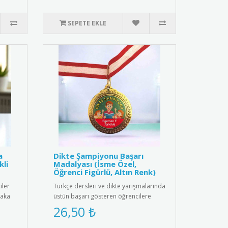
SEPETE EKLE
a
Dikte Şampiyonu Başarı
kli
Madalyası (İsme Özel,
Öğrenci Figürlü, Altın Renk)
iler
Türkçe dersleri ve dikte yarışmalarında
yaka
üstün başarı gösteren öğrencilere
özel, kişiselleştirilmiş m..
26,50 ₺