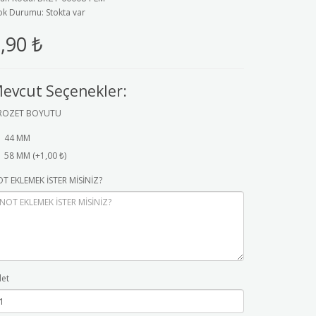
ok Durumu: Stokta var
,90 ₺
evcut Seçenekler:
ROZET BOYUTU
44 MM
58 MM (+1,00 ₺)
T EKLEMEK İSTER MİSİNİZ?
et