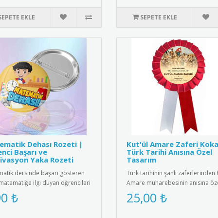
SEPETE EKLE
SEPETE EKLE
matik Dehası Rozeti |
Kut'ül Amare Zaferi Koka
nci Başarı ve
Türk Tarihi Anısına Özel
ivasyon Yaka Rozeti
Tasarım
atik dersinde başarı gösteren
Türk tarihinin şanlı zaferlerinden 
matematiğe ilgi duyan öğrencileri
Amare muharebesinin anısına öz
e etmenin en eğlencel..
tasarlanmış kokart. Yükse..
90 ₺
25,00 ₺