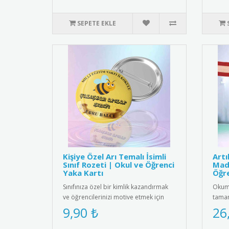
SEPETE EKLE
Kişiye Özel Arı Temalı İsimli
Art
Sınıf Rozeti | Okul ve Öğrenci
Mada
Yaka Kartı
Öğre
Sınıfınıza özel bir kimlik kazandırmak
Okuma
ve öğrencilerinizi motive etmek için
tamam
harika bir yol! Sevimli ..
etmek
9,90 ₺
26