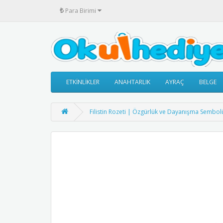
₺
Para Birimi
ETKİNLİKLER
ANAHTARLIK
AYRAÇ
BELGE
Filistin Rozeti | Özgürlük ve Dayanışma Sembol