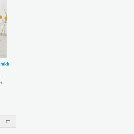
nıklı
ni
ti.