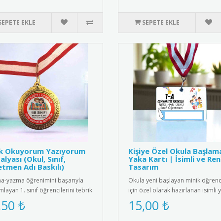
SEPETE EKLE
SEPETE EKLE
ık Okuyorum Yazıyorum
Kişiye Özel Okula Başlam
lyası (Okul, Sınıf,
Yaka Kartı | İsimli ve Ren
tmen Adı Baskılı)
Tasarım
-yazma öğrenimini başarıyla
Okula yeni başlayan minik öğrenc
layan 1. sınıf öğrencilerini tebrik
için özel olarak hazırlanan isimli 
 için tasarlanmış öze..
kartları ile okula başl..
,50 ₺
15,00 ₺