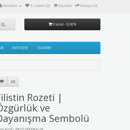
Hesabım
A. Listem (0)
Sepetim
Kasaya Git
0 ürün - 0,00 ₺
ME
KIRTASİYE
TASARIM
ilistin Rozeti |
Özgürlük ve
Dayanışma Sembolü
ün Kodu: BRZT-000084-LM