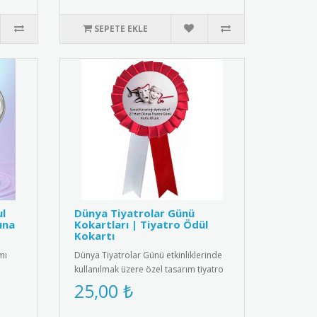
SEPETE EKLE
ul
Dünya Tiyatrolar Günü
ına
Kokartları | Tiyatro Ödül
Kokartı
mı
Dünya Tiyatrolar Günü etkinliklerinde
kullanılmak üzere özel tasarım tiyatro
kokartları. Bu şık koka..
25,00 ₺