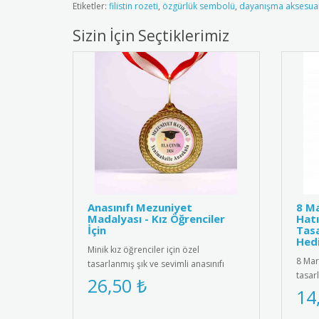
Etiketler:
filistin rozeti
,
özgürlük sembolü
,
dayanışma aksesua
Sizin İçin Seçtiklerimiz
Anasınıfı Mezuniyet
8 Ma
Madalyası - Kız Öğrenciler
Hatı
İçin
Tasa
Hedi
Minik kız öğrenciler için özel
8 Mar
tasarlanmış şık ve sevimli anasınıfı
tasar
mezuniyet madalyası. Kaliteli me..
26,50 ₺
yükse
14