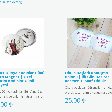
rı
,
filistin desteği
rt Dünya Kadınlar Günü
Okula Başladı Konuşma
ra Magnet | Özel
Balonu | İlk Gün Hatırası
rım Kadınlar Günü
Resmen 1. Sınıf Olduk!
yesi
Okula başlayan öğrenciler için öz
t Dünya Kadınlar Günü\'ne özel
olarak tasarlanmış konuşma balo
lan şık ve anlamlı hatıra magnet.
Anaokulu, ilkokul 1. sınıf ve..
25,00 ₺
k kalite manyetik ma..
,00 ₺