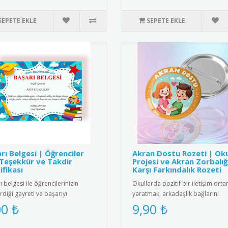
SEPETE EKLE
SEPETE EKLE
rı Belgesi | Öğrenciler
Akran Dostu Rozeti | Ok
 Teşekkür ve Takdir
Projesi ve Akran Zorbalığ
ifikası
Karşı Farkındalık Rozeti
 belgesi ile öğrencilerinizin
Okullarda pozitif bir iletişim orta
rdiği gayreti ve başarıyı
yaratmak, arkadaşlık bağlarını
endirin. Eğitimde motivasyon..
güçlendirmek ve akran zorbalığı..
00 ₺
9,90 ₺