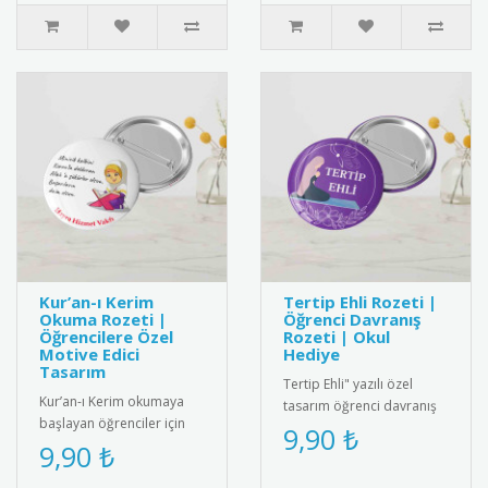
hediye kartı ve bileklik ..
Kur’an-ı Kerim
Tertip Ehli Rozeti |
Okuma Rozeti |
Öğrenci Davranış
Öğrencilere Özel
Rozeti | Okul
Motive Edici
Hediye
Tasarım
Tertip Ehli" yazılı özel
Kur’an-ı Kerim okumaya
tasarım öğrenci davranış
başlayan öğrenciler için
rozeti. Örnek öğrencileri
9,90 ₺
özel olarak tasarlanmış bu
9,90 ₺
ödüllendirmek için ideal..
rozet, eğitim sürecini de..