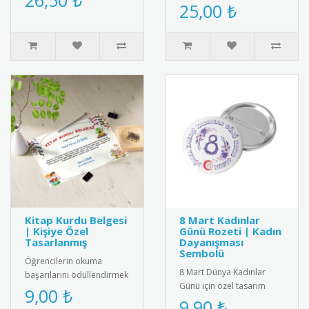
26,50 ₺
saten kokart.Yüksek kaliteli
25,00 ₺
yaşatmak ve dil
kadife dokulu saten
becerilerini ..
kumaşt..
Kitap Kurdu Belgesi
8 Mart Kadınlar
| Kişiye Özel
Günü Rozeti | Kadın
Tasarlanmış
Dayanışması
Sembolü
Öğrencilerin okuma
8 Mart Dünya Kadınlar
başarılarını ödüllendirmek
Günü için özel tasarım
için özel tasarlanmış kitap
9,00 ₺
rozet. Kadın dayanışmasını
9,90 ₺
kurdu belgeleri. Kişiye öz..