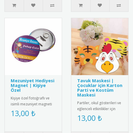
Mezuniyet Hediyesi
Tavuk Maskesi |
Magnet | Kişiye
Çocuklar için Karton
Özel
Parti ve Kostüm
Maskesi
Kişiye özel fotoğraflı ve
Partiler, okul gösterileri ve
isimli mezuniyet magneti
eğlenceli etkinlikler için
ile mezuniyet anını anlamlı
13,00 ₺
tasarlanmış sevimli tavuk
13,00 ₺
bir hediyeyle ölümsüz..
maskesi! Çocuklar..