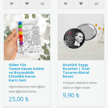
Gülen Yüz
Atatürk Saygı
Yumurtlayan Kalem
Rozetim | Özel
ve Boyanabilir
Tasarım Metal
Etkinlikli Karne
Rozet
Kartı Seti
10 Kasım Atatürk'ü Anma
Öğrencilerinize Hem Eğitici
Günü ve diğer resmi
Hem Eğlenceli Karne
törenler için özel olarak
9,90 ₺
Hediyesi: Gülen Yüz
25,00 ₺
tasarlanmış metal saygı
Yumurtlayan Kalem ve
rozeti..
İnteraktif ..