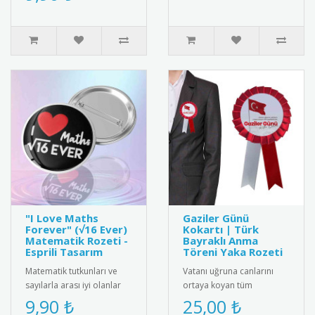
malzemeden üretilmiş,
Türk ..
"I Love Maths
Gaziler Günü
Forever" (√16 Ever)
Kokartı | Türk
Matematik Rozeti -
Bayraklı Anma
Esprili Tasarım
Töreni Yaka Rozeti
Matematik tutkunları ve
Vatanı uğruna canlarını
sayılarla arası iyi olanlar
ortaya koyan tüm
için harika bir kelime
gazilerimizin Gaziler Günü
9,90 ₺
25,00 ₺
oyunu içeren "I ❤️ Maths ..
Kutlu Olsun" mesajı ve