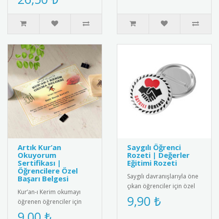
okuyorum madalyası.
Öğrenc..
Artık Kur’an
Saygılı Öğrenci
Okuyorum
Rozeti | Değerler
Sertifikası |
Eğitimi Rozeti
Öğrencilere Özel
Saygılı davranışlarıyla öne
Başarı Belgesi
çıkan öğrenciler için özel
Kur’an-ı Kerim okumayı
tasarım rozet. Okulda
9,90 ₺
öğrenen öğrenciler için
olumlu davranışları pek..
anlamlı ve şık bir başarı
9,00 ₺