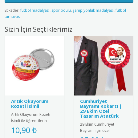
Etiketler:
futbol madalyası
,
spor ödülü
,
şampiyonluk madalyası
,
futbol
turnuvası
Sizin İçin Seçtiklerimiz
Artık Okuyorum
Cumhuriyet
Rozeti İsimli
Bayramı Kokartı |
29 Ekim Özel
Artık Okuyorum Rozeti
Tasarım Atatürk
İsimli ile öğrencilerin
29 Ekim Cumhuriyet
başarısını kişiselleştirin!
10,90 ₺
Bayramı için özel
Özel isim baskılı tasarımı..
tasarlanmış, kaliteli metal