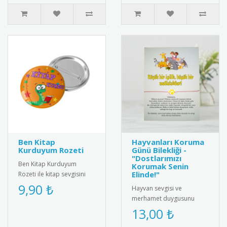
rozet..
Ben Kitap
Hayvanları Koruma
Kurduyum Rozeti
Günü Bilekliği -
"Dostlarımızı
Ben Kitap Kurduyum
Korumak Senin
Elinde!"
Rozeti ile kitap sevgisini
teşvik edin! Öğrencilere ve
9,90 ₺
Hayvan sevgisi ve
kitap tutkunlarına özel ta..
merhamet duygusunu
pekiştirmek için
13,00 ₺
tasarlanmış özel bir