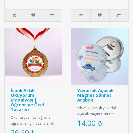
İsimli Artık
Yuvarlak Açacak
Okuyorum
Magnet Sünnet |
Madalyası |
Arabalı
Öğrenciye Özel
Şık ve kullanışlı yuvarlak
Tasarım
açacak magnet sünnet
Okuma yazmayı öğrenen
hediyesi. Yüksek kaliteli
14,00 ₺
öğrenciler için özel olarak
mıknatıs ve paslanmaz
hazırlanan isimli artık
26,50 ₺
çeli..