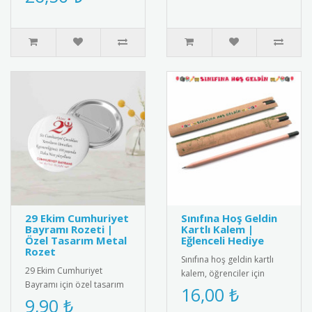
madalya. Milli
çeli..
değerlerimizi ya..
29 Ekim Cumhuriyet
Sınıfına Hoş Geldin
Bayramı Rozeti |
Kartlı Kalem |
Özel Tasarım Metal
Eğlenceli Hediye
Rozet
Sınıfına hoş geldin kartlı
29 Ekim Cumhuriyet
kalem, öğrenciler için
Bayramı için özel tasarım
eğlenceli ve kullanışlı bir
16,00 ₺
metal rozet. Kaliteli metal
9,90 ₺
hediye. Her ürün bir k..