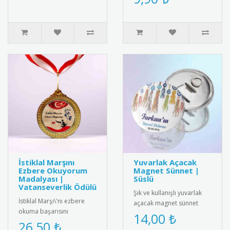
ve eşitliği simgeleyen şık
a..
İstiklal Marşını
Yuvarlak Açacak
Ezbere Okuyorum
Magnet Sünnet |
Madalyası |
Süslü
Vatanseverlik Ödülü
Şık ve kullanışlı yuvarlak
İstiklal Marşı\'nı ezbere
açacak magnet sünnet
okuma başarısını
hediyesi. Yüksek kaliteli
14,00 ₺
ödüllendiren özel tasarım
26,50 ₺
mıknatıs ve paslanmaz