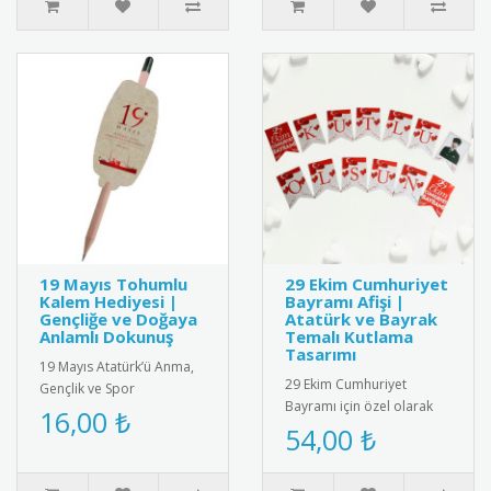
19 Mayıs Tohumlu
29 Ekim Cumhuriyet
Kalem Hediyesi |
Bayramı Afişi |
Gençliğe ve Doğaya
Atatürk ve Bayrak
Anlamlı Dokunuş
Temalı Kutlama
Tasarımı
19 Mayıs Atatürk’ü Anma,
29 Ekim Cumhuriyet
Gençlik ve Spor
Bayramı için özel olarak
Bayramı’na özel olarak
16,00 ₺
tasarlanmış afiş. Türk
54,00 ₺
tasarlanmış tohumlu
bayrağı ve Atatürk
kalem hediyesi. ..
silüetiyle süs..