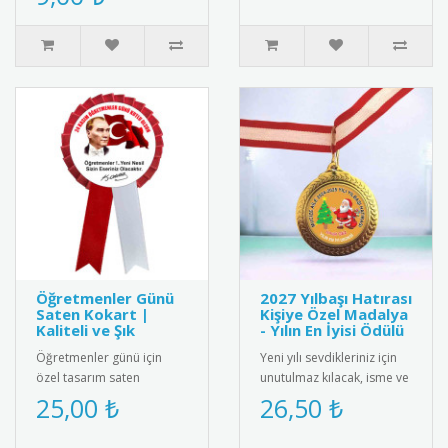
belgesi. Sınıf içi törenler..
Öğretmenler Günü
2027 Yılbaşı Hatırası
Saten Kokart |
Kişiye Özel Madalya
Kaliteli ve Şık
- Yılın En İyisi Ödülü
Öğretmenler günü için
Yeni yılı sevdikleriniz için
özel tasarım saten
unutulmaz kılacak, isme ve
kokart."24 Kasım
aileye özel olarak
25,00 ₺
26,50 ₺
Öğretmenler Günü" yazılı
tasarlanan "2025 Yılbaşı ..
şık tasarımı ile ..