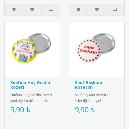
Sınıfına Hoş Geldin
Sınıf Başkanı
Rozeti
Rozetim
Sınıfına Hoş Geldin Rozeti,
Sınıf Başkanı Rozeti ile
yeni eğitim döneminde
liderliği kutlayın!
öğrencileri motive eden
Öğrenciler için özel
9,90 ₺
9,90 ₺
özel bir karşılama rozetid..
tasarım, şık ve anlamlı bir
ödül.&..