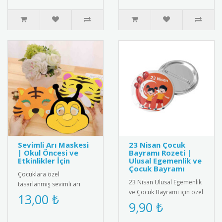
..
Sevimli Arı Maskesi
23 Nisan Çocuk
| Okul Öncesi ve
Bayramı Rozeti |
Etkinlikler İçin
Ulusal Egemenlik ve
Çocuk Bayramı
Çocuklara özel
23 Nisan Ulusal Egemenlik
tasarlanmış sevimli arı
ve Çocuk Bayramı için özel
maskesi; okul öncesi
13,00 ₺
tasarlanmış rozet.
9,90 ₺
eğitim, tiyatro oyunları,
Çocuklar için şık ve
temsiller ve e..
anlamlı..