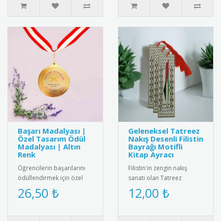
Başarı Madalyası |
Geleneksel Tatreez
Özel Tasarım Ödül
Nakış Desenli Filistin
Madalyası | Altın
Bayrağı Motifli
Renk
Kitap Ayracı
Öğrencilerin başarılarını
Filistin'in zengin nakış
ödüllendirmek için özel
sanatı olan Tatreez
tasarım altın renkli başarı
motiflerinin ve ulusal
26,50 ₺
12,00 ₺
madalyası. Kaliteli me..
kimliğin sembolü Filistin
Bayrağ..