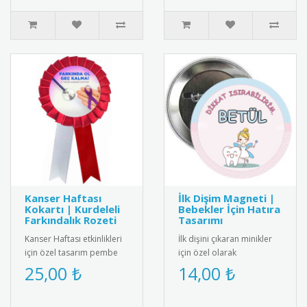
Kanser Haftası
İlk Dişim Magneti |
Kokartı | Kurdeleli
Bebekler İçin Hatıra
Farkındalık Rozeti
Tasarımı
Kanser Haftası etkinlikleri
İlk dişini çıkaran minikler
için özel tasarım pembe
için özel olarak
kurdeleli kokart. Yüksek
tasarlanmış bebek
25,00 ₺
14,00 ₺
kalite metal malzemeden..
magneti. Diş buğdayı
partileri ve öze..