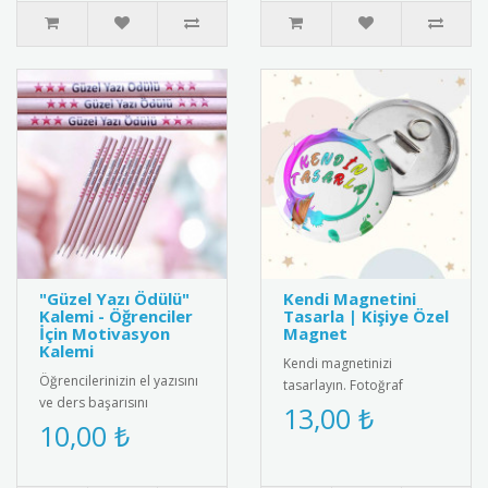
"Güzel Yazı Ödülü"
Kendi Magnetini
Kalemi - Öğrenciler
Tasarla | Kişiye Özel
İçin Motivasyon
Magnet
Kalemi
Kendi magnetinizi
Öğrencilerinizin el yazısını
tasarlayın. Fotoğraf
ve ders başarısını
ekleyin, metin yazın ve
13,00 ₺
ödüllendirmek için
10,00 ₺
istediğiniz ölçüde kişiye
mükemmel bir seçenek!
özel magnet..
Üzerinde "G..