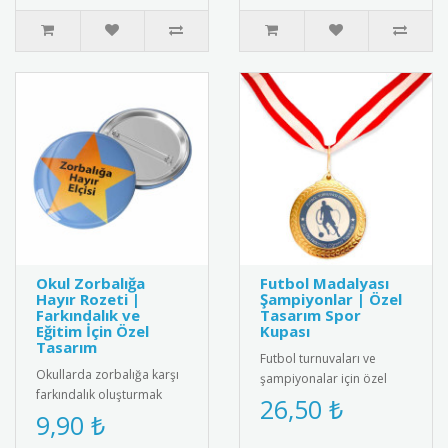
Okul Zorbalığa
Futbol Madalyası
Hayır Rozeti |
Şampiyonlar | Özel
Farkındalık ve
Tasarım Spor
Eğitim İçin Özel
Kupası
Tasarım
Futbol turnuvaları ve
Okullarda zorbalığa karşı
şampiyonalar için özel
farkındalık oluşturmak
tasarım futbol madalyası.
26,50 ₺
amacıyla tasarlanmış
9,90 ₺
Kaliteli metal malzemeden
“Zorbalığa Hayır” temalı
üre..