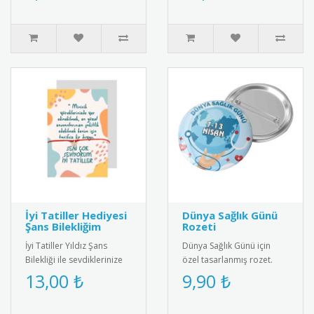
dalgalana..
İyi Tatiller Hediyesi
Dünya Sağlık Günü
Şans Bilekliğim
Rozeti
İyi Tatiller Yıldız Şans
Dünya Sağlık Günü için
Bilekliği ile sevdiklerinize
özel tasarlanmış rozet.
özel bir hediye verin! Tatil
Sağlıklı yaşam bilincini
13,00 ₺
9,90 ₺
ruhunu yansıtan ş..
yaymak için ideal
aksesuar.R..