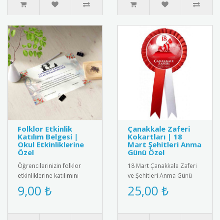
Folklor Etkinlik
Çanakkale Zaferi
Katılım Belgesi |
Kokartları | 18
Okul Etkinliklerine
Mart Şehitleri Anma
Özel
Günü Özel
Öğrencilerinizin folklor
18 Mart Çanakkale Zaferi
etkinliklerine katılımını
ve Şehitleri Anma Günü
belgelemek için şık ve
için özel tasarlanmış
9,00 ₺
25,00 ₺
anlamlı bir belge! Renkli ..
kaliteli kokart seti.
Dayanıkl..