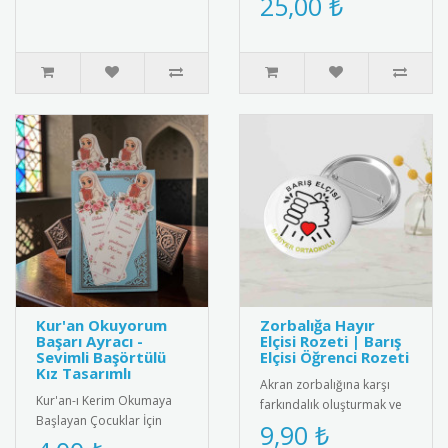
25,00 ₺
ve emaye malzemeden
üretilmiş şık k..
Kur'an Okuyorum
Zorbalığa Hayır
Başarı Ayracı -
Elçisi Rozeti | Barış
Sevimli Başörtülü
Elçisi Öğrenci Rozeti
Kız Tasarımlı
Akran zorbalığına karşı
Kur'an-ı Kerim Okumaya
farkındalık oluşturmak ve
Başlayan Çocuklar İçin
barış elçisi öğrencileri
9,90 ₺
Anlamlı Bir Hediye: Sevimli
ödüllendirmek için tasarl..