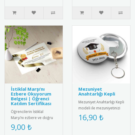
İstiklal Marşı’nı
Mezuniyet
Ezbere Okuyorum
Anahtarlığı Kepli
Belgesi | Öğrenci
Mezuniyet Anahtarlığı Kepli
Katılım Sertifikası
modeli ile mezuniyetinizi
Öğrencilerin İstiklal
unutulmaz kılın! Şık
16,90 ₺
Marşı’nı ezbere ve doğru
tasarımıyla yıllarca sakl..
şekilde okumalarını teşvik
9,00 ₺
etmek amacıyla hazırlanan