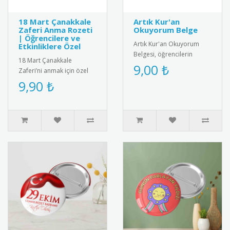
18 Mart Çanakkale
Artık Kur'an
Zaferi Anma Rozeti
Okuyorum Belge
| Öğrencilere ve
Artık Kur'an Okuyorum
Etkinliklere Özel
Belgesi, öğrencilerin
18 Mart Çanakkale
Kur'an okuma becerilerini
9,00 ₺
Zaferi’ni anmak için özel
kutlayan anlamlı bir ödül
olarak tasarlanmış rozet.
9,90 ₺
belg..
Öğrencilere, öğretmenlere
ve m..