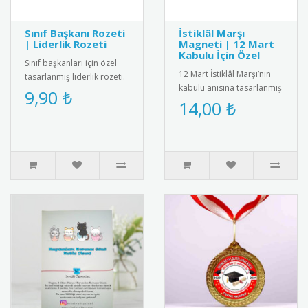
Sınıf Başkanı Rozeti
İstiklâl Marşı
| Liderlik Rozeti
Magneti | 12 Mart
Kabulu İçin Özel
Sınıf başkanları için özel
12 Mart İstiklâl Marşı’nın
tasarlanmış liderlik rozeti.
kabulü anısına tasarlanmış
Öğrencilerin sorumluluk
9,90 ₺
magnet. Canlı baskı
14,00 ₺
bilincini geliştiren..
kalitesiyle fotoğraflı ya ..