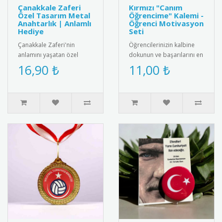
Çanakkale Zaferi
Kırmızı "Canım
Özel Tasarım Metal
Öğrencime" Kalemi -
Anahtarlık | Anlamlı
Öğrenci Motivasyon
Hediye
Seti
Çanakkale Zaferi'nin
Öğrencilerinizin kalbine
anlamını yaşatan özel
dokunun ve başarılarını en
tasarım metal anahtarlık.
anlamlı şekilde takdir edin!
16,90 ₺
11,00 ₺
Yüksek kaliteli paslanmaz
Canlı kırmızı rengi..
çelik..