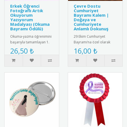
Erkek Öğrenci
Çevre Dostu
Fotoğraflı Artık
Cumhuriyet
Okuyorum
Bayramı Kalem |
Yazıyorum
Doğaya ve
Madalyası (Okuma
Cumhuriyete
Bayramı Ödülü)
Anlamlı Dokunuş
Okuma-yazma öğrenimini
29 Ekim Cumhuriyet
başarıyla tamamlayan 1.
Bayramı’na özel olarak
sınıf erkek öğrencileri için
tasarlanmış çevre dostu
26,50 ₺
16,00 ₺
hazırlanan, öğrencinin f..
kalem. Kalemin arka
kısmında yer a..