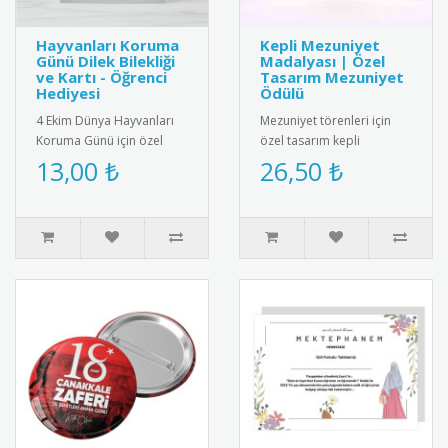
Hayvanları Koruma
Kepli Mezuniyet
Günü Dilek Bilekliği
Madalyası | Özel
ve Kartı - Öğrenci
Tasarım Mezuniyet
Hediyesi
Ödülü
4 Ekim Dünya Hayvanları
Mezuniyet törenleri için
Koruma Günü için özel
özel tasarım kepli
olarak hazırlanan bu
madalya. Öğrencilerin
13,00 ₺
26,50 ₺
anlamlı hediye kartı ve
eğitim hayatındaki
bileklik ..
başarılarını ta..