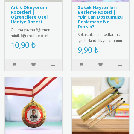
Artık Okuyorum
Sokak Hayvanları
Rozetleri |
Besleme Rozeti |
Öğrencilere Özel
"Bir Can Dostumuzu
Hediye Rozeti
Beslemeye Ne
Dersin?"
Okuma yazma öğrenen
Sokaktaki can dostlarımız
minik öğrencilere özel
için farkındalık yaratmanın
olarak tasarlanmış "Artık
10,90 ₺
en sevimli yolu! Üzerindeki
9,90 ₺
Okuyorum" rozetleri ile bu
"Bir Can Dostumuzu..
önem..