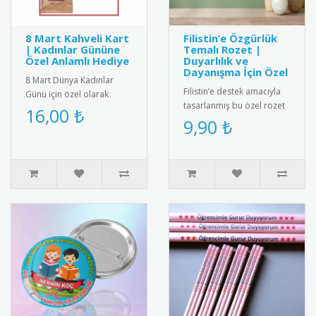
8 Mart Kahveli Kart
Filistin’e Özgürlük
| Kadınlar Gününe
Temalı Rozet |
Özel Anlamlı Hediye
Duyarlılık ve
Dayanışma İçin Özel
8 Mart Dünya Kadınlar
Filistin’e destek amacıyla
Günü için özel olarak
tasarlanmış bu özel rozet
tasarlanmış kahveli kart.
16,00 ₺
modeli, özgürlük ve adalet
9,90 ₺
Renkli ve zarif tasarımıyla
vurgusu taşıyan anla..
di..