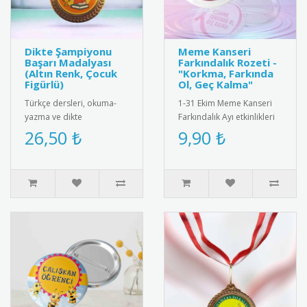
Dikte Şampiyonu
Meme Kanseri
Başarı Madalyası
Farkındalık Rozeti -
(Altın Renk, Çocuk
"Korkma, Farkında
Figürlü)
Ol, Geç Kalma"
Türkçe dersleri, okuma-
1-31 Ekim Meme Kanseri
yazma ve dikte
Farkındalık Ayı etkinlikleri
yarışmalarında üstün
ve sağlık projeleri için özel
26,50 ₺
9,90 ₺
başarı gösteren
olarak tasarlanmış..
öğrencileri
ödüllendirmek..