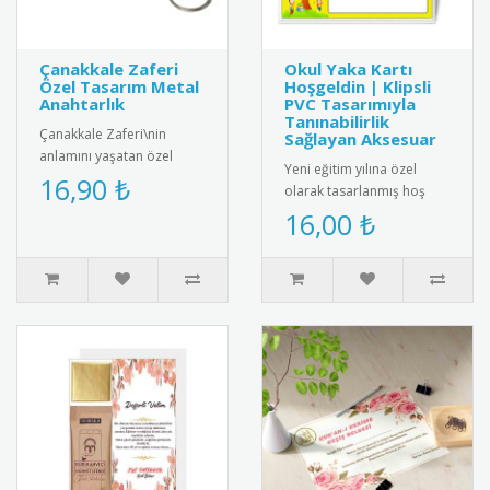
Çanakkale Zaferi
Okul Yaka Kartı
Özel Tasarım Metal
Hoşgeldin | Klipsli
Anahtarlık
PVC Tasarımıyla
Tanınabilirlik
Çanakkale Zaferi\nin
Sağlayan Aksesuar
anlamını yaşatan özel
Yeni eğitim yılına özel
tasarım metal anahtarlık.
16,90 ₺
olarak tasarlanmış hoş
Yüksek kaliteli paslanmaz
geldin temalı okul yaka
16,00 ₺
çelik..
kartı. Klipsli PVC yapısı
say..