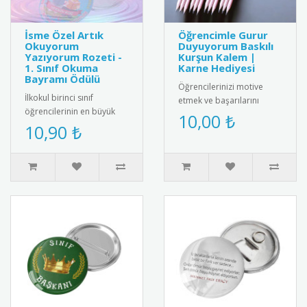
İsme Özel Artık
Öğrencimle Gurur
Okuyorum
Duyuyorum Baskılı
Yazıyorum Rozeti -
Kurşun Kalem |
1. Sınıf Okuma
Karne Hediyesi
Bayramı Ödülü
Öğrencilerinizi motive
İlkokul birinci sınıf
etmek ve başarılarını
öğrencilerinin en büyük
ödüllendirmek için harika
10,00 ₺
akademik dönüm noktası
10,90 ₺
bir hediye! Üzerinde
olan okuma-yazmaya
"Öğrenci..
geçiş süreci..