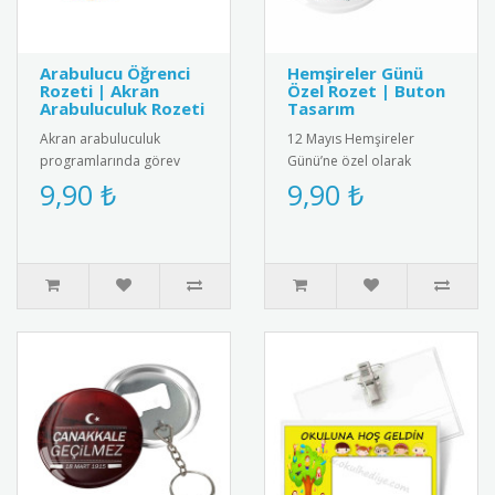
Arabulucu Öğrenci
Hemşireler Günü
Rozeti | Akran
Özel Rozet | Buton
Arabuluculuk Rozeti
Tasarım
Akran arabuluculuk
12 Mayıs Hemşireler
programlarında görev
Günü’ne özel olarak
alan öğrenciler için özel
tasarlanmış anlamlı buton
9,90 ₺
9,90 ₺
tasarım rozet. Okulda
rozet modeli. Sağlık
barış kültür..
çalışanlarına..