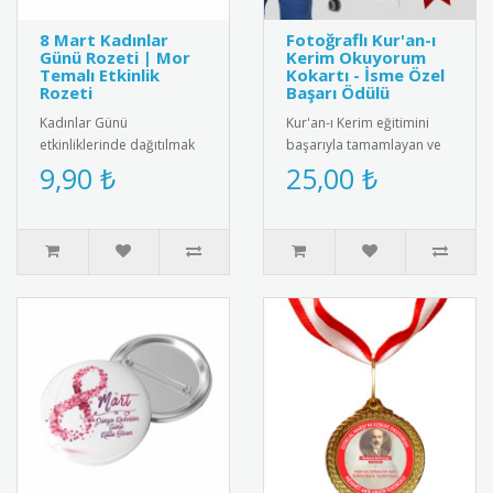
8 Mart Kadınlar
Fotoğraflı Kur'an-ı
Günü Rozeti | Mor
Kerim Okuyorum
Temalı Etkinlik
Kokartı - İsme Özel
Rozeti
Başarı Ödülü
Kadınlar Günü
Kur'an-ı Kerim eğitimini
etkinliklerinde dağıtılmak
başarıyla tamamlayan ve
üzere özel olarak
Kur'an okumaya başlayan
9,90 ₺
25,00 ₺
tasarlanmış 8 Mart rozeti.
öğrenciler için
Kadın figürüyl..
tasarlanmış..