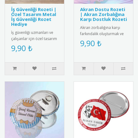
İş Güvenliği Rozeti |
Akran Dostu Rozeti
Özel Tasarım Metal
| Akran Zorbalığına
İş Güvenliği Rozet
Karşı Dostluk Rozeti
Hediye
Akran zorbalığına karşı
İş güvenliği uzmanları ve
farkındalık oluşturmak ve
çalışanlar için özel tasarım
akran dostluğunu teşvik
9,90 ₺
metal iş güvenliği rozeti.
9,90 ₺
etmek için tasarlanmış
Yüksek kaliteli me..
"Ak..