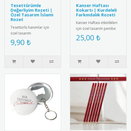
Tesettürümle
Kanser Haftası
Değerliyim Rozeti |
Kokartı | Kurdeleli
Özel Tasarım İslami
Farkındalık Rozeti
Rozet
Kanser Haftası etkinlikleri
Tesettürlü hanımlar için
için özel tasarım pembe
özel tasarım
kurdeleli kokart. Yüksek
25,00 ₺
"Tesettürümle Değerliyim"
9,90 ₺
kalite metal malzemeden..
rozeti. Yüksek kaliteli metal
malzem..