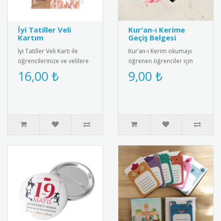
İyi Tatiller Veli
Kur'an-ı Kerime
Kartım
Geçiş Belgesi
İyi Tatiller Veli Kartı ile
Kur’an-ı Kerim okumayı
öğrencilerinize ve velilere
öğrenen öğrenciler için
güzel bir yaz tatili mesajı
anlamlı ve şık bir başarı
16,00 ₺
9,00 ₺
verin! Özel tasa..
belgesi. Sınıf içi törenler..