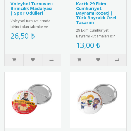
Voleybol Turnuvası
Kartlı 29 Ekim
Birincilik Madalyası
Cumhuriyet
| Spor Ödülleri
Bayramı Rozeti |
Türk Bayraklı Özel
Voleybol turnuvalarında
Tasarım
birinci olan takımlar ve
29 Ekim Cumhuriyet
oyuncular için özel tasarım
26,50 ₺
Bayramı kutlamaları için
madalya. Profesyonel gö..
özel tasarlanmış, kartlı
13,00 ₺
Türk bayraklı rozet. Yüksek
kal..