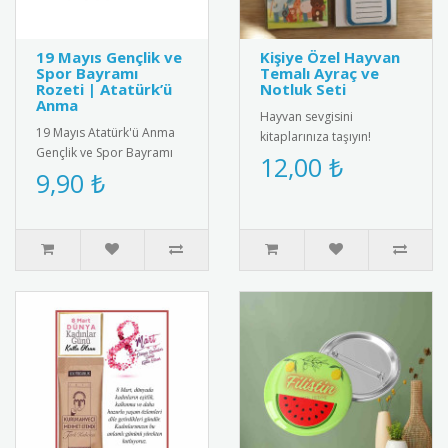
19 Mayıs Gençlik ve
Kişiye Özel Hayvan
Spor Bayramı
Temalı Ayraç ve
Rozeti | Atatürk’ü
Notluk Seti
Anma
Hayvan sevgisini
19 Mayıs Atatürk'ü Anma
kitaplarınıza taşıyın!
Gençlik ve Spor Bayramı
Sevimli hayvan figürleriyle
12,00 ₺
için özel tasarlanmış
9,90 ₺
tasarlanmış bu ayraç ve
kaliteli metal rozet. Türk
notluk s..
bay..