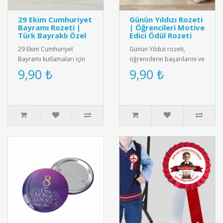
29 Ekim Cumhuriyet
Günün Yıldızı Rozeti
Bayramı Rozeti |
| Öğrencileri Motive
Türk Bayraklı Özel
Edici Ödül Rozeti
29 Ekim Cumhuriyet
Günün Yıldızı rozeti,
Bayramı kutlamaları için
öğrencilerin başarılarını ve
özel tasarım Türk bayraklı
olumlu davranışlarını
9,90 ₺
9,90 ₺
metal rozet. Yüksek kaliteli
teşvik etmek amacıyla
..
kulla..