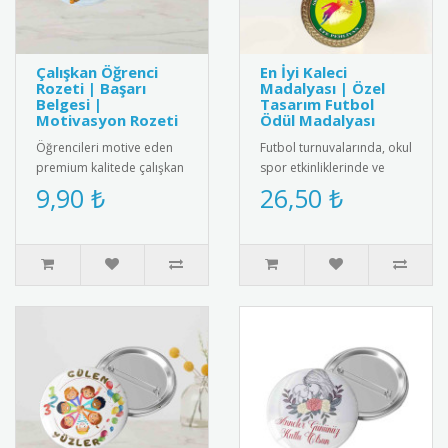
Çalışkan Öğrenci
En İyi Kaleci
Rozeti | Başarı
Madalyası | Özel
Belgesi |
Tasarım Futbol
Motivasyon Rozeti
Ödül Madalyası
Öğrencileri motive eden
Futbol turnuvalarında, okul
premium kalitede çalışkan
spor etkinliklerinde ve
öğrenci rozeti. Metal
kulüp müsabakalarında en
9,90 ₺
26,50 ₺
malzemeden üretilmiş,
iyi kaleciye verilmek ü..
dayanı..