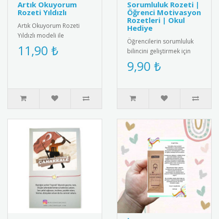
Artık Okuyorum
Sorumluluk Rozeti |
Rozeti Yıldızlı
Öğrenci Motivasyon
Rozetleri | Okul
Artık Okuyorum Rozeti
Hediye
Yıldızlı modeli ile
Öğrencilerin sorumluluk
öğrencilerin başarısını
11,90 ₺
bilincini geliştirmek için
taçlandırın! Motive edici
özel tasarlanmış
9,90 ₺
tasarımı..
motivasyon rozeti. Kaliteli
meta..