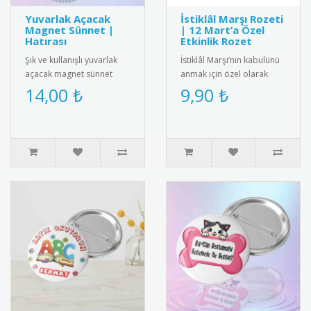
Yuvarlak Açacak
İstiklâl Marşı Rozeti
Magnet Sünnet |
| 12 Mart’a Özel
Hatırası
Etkinlik Rozet
Şık ve kullanışlı yuvarlak
İstiklâl Marşı’nın kabulünü
açacak magnet sünnet
anmak için özel olarak
hediyesi. Yüksek kaliteli
tasarlanmış rozet modeli.
14,00 ₺
9,90 ₺
mıknatıs ve paslanmaz
12 Mart etkinlikleri, o..
çeli..