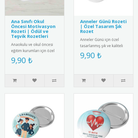
Ana Sınıfı Okul
Anneler Günü Rozeti
Öncesi Motivasyon
| Özel Tasarım Şık
Rozeti | Ödül ve
Rozet
Teşvik Rozetleri
Anneler Günü için özel
Anaokulu ve okul öncesi
tasarlanmış şık ve kaliteli
eğitim kurumları için özel
rozet. 2025 yılına özel
9,90 ₺
tasarım motivasyon
9,90 ₺
desen ve renklerle üretil..
rozetleri. Çocukları teşvik
et..