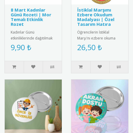
8 Mart Kadınlar
İstiklal Marşımı
Günü Rozeti | Mor
Ezbere Okudum
Temalı Etkinlik
Madalyası | Özel
Rozet
Tasarım Hatıra
Kadınlar Günü
Öğrencilerin İstiklal
etkinliklerinde dağıtılmak
Marşı'nı ezbere okuma
üzere özel olarak
başarısını ödüllendirmek
9,90 ₺
26,50 ₺
tasarlanmış 8 Mart rozeti.
için özel tasarım madalya.
Kadın figürüyl..
Kali..