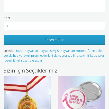
Adet
Sepete Ekle
Etiketler:
rozet
,
hayvanlar
,
hayvan sevgisi
,
hayvanları koruma
,
farkındalık
,
çocuk
,
hediye
,
okul
,
proje
,
etkinlik
,
4 ekim
,
çevre
,
bilinç
,
sevimli
,
kedi
,
yaka
rozeti
,
iğneli rozet
,
aksesuar
Sizin İçin Seçtiklerimiz