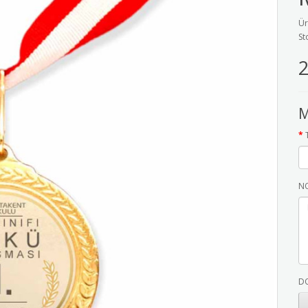
Ür
St
2
M
NO
D