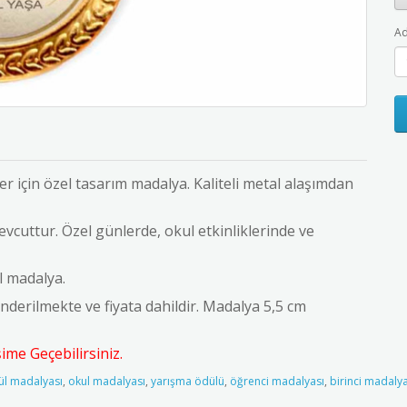
Ad
r için özel tasarım madalya. Kaliteli metal alaşımdan
 mevcuttur. Özel günlerde, okul etkinliklerinde ve
l madalya.
gönderilmekte ve fiyata dahildir. Madalya 5,5 cm
me Geçebilirsiniz.
ül madalyası
,
okul madalyası
,
yarışma ödülü
,
öğrenci madalyası
,
birinci madaly