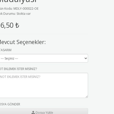
ün Kodu: MDLY-000022-OE
ok Durumu: Stokta var
6,50 ₺
evcut Seçenekler:
TASARIM
T EKLEMEK İSTER MİSİNİZ?
OSYA GÖNDER
Dosya Yükle