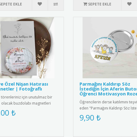
SEPETE EKLE
SEPETE EKLE
ye Özel Nişan Hatırası
Parmağını Kaldırıp Söz
etler | Fotoğraflı
İstediğin İçin Aferin Buto
Öğrenci Motivasyon Roze
 törenleriniz için unutulmaz bir
Öğrencilerin derse katılımını teşv
a olacak buzdolabı magnetleri
eden "Parmağını Kaldırıp Söz İste
 özel olarak tasarlan..
,00 ₺
İçin Aferin" yazılı moti..
9,90 ₺