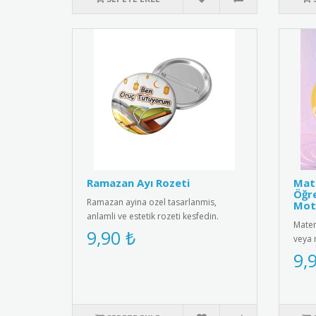
Ramazan Ayı Rozeti
Mate
Öğre
Ramazan ayina ozel tasarlanmis,
Mot
anlamli ve estetik rozeti kesfedin.
Matem
Kiyafetlerinize sik bir dokunus ..
9,90 ₺
veya 
motiv
9,