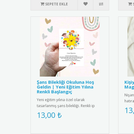
SEPETE EKLE
Şans Bilekliği Okuluna Hoş
Kişi
Geldin | Yeni Eğitim Yılına
Magn
Renkli Başlangıç
Nişan
Yeni eğitim yılına özel olarak
hatır
tasarlanmış şans bilekliği. Renkli ip
kişiye
13
yapısı ve zarif boncuk detayıyl..
13,00 ₺