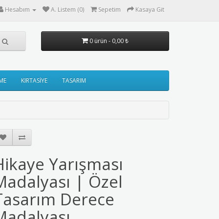
Hesabım
A. Listem (0)
Sepetim
Kasaya Git
0 ürün - 0,00 ₺
ME
KIRTASİYE
TASARIM
Hikaye Yarışması
Madalyası | Özel
Tasarım Derece
Madalyası