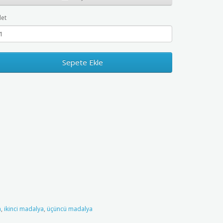
et
Sepete Ekle
a
,
ikinci madalya
,
üçüncü madalya