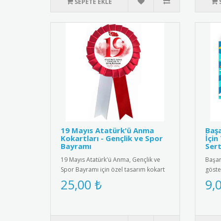
SEPETE EKLE
19 Mayıs Atatürk'ü Anma
Başa
Kokartları - Gençlik ve Spor
İçin
Bayramı
Sert
19 Mayıs Atatürk'ü Anma, Gençlik ve
Başarı
Spor Bayramı için özel tasarım kokart
göste
seti. Yüksek kaliteli meta..
ödüll
25,00 ₺
9,