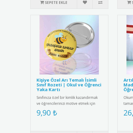
SEPETE EKLE
Kişiye Özel Arı Temalı İsimli
Art
Sınıf Rozeti | Okul ve Öğrenci
Mada
Yaka Kartı
Öğre
Sınıfınıza özel bir kimlik kazandırmak
Okuma
ve öğrencilerinizi motive etmek için
tamam
harika bir yol! Sevimli ..
etmek
9,90 ₺
26