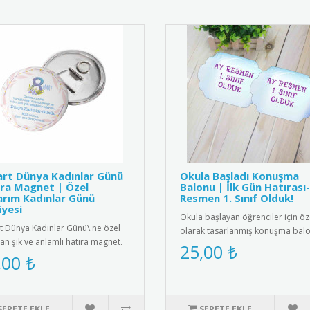
rt Dünya Kadınlar Günü
Okula Başladı Konuşma
ra Magnet | Özel
Balonu | İlk Gün Hatırası
rım Kadınlar Günü
Resmen 1. Sınıf Olduk!
yesi
Okula başlayan öğrenciler için öz
t Dünya Kadınlar Günü\'ne özel
olarak tasarlanmış konuşma balo
lan şık ve anlamlı hatıra magnet.
Anaokulu, ilkokul 1. sınıf ve..
25,00 ₺
k kalite manyetik ma..
,00 ₺
SEPETE EKLE
SEPETE EKLE