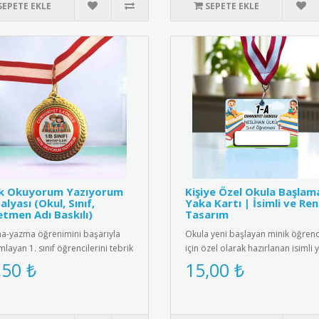
SEPETE EKLE
SEPETE EKLE
ık Okuyorum Yazıyorum
Kişiye Özel Okula Başlam
lyası (Okul, Sınıf,
Yaka Kartı | İsimli ve Ren
tmen Adı Baskılı)
Tasarım
-yazma öğrenimini başarıyla
Okula yeni başlayan minik öğrenc
layan 1. sınıf öğrencilerini tebrik
için özel olarak hazırlanan isimli 
 için tasarlanmış öze..
kartları ile okula başl..
,50 ₺
15,00 ₺