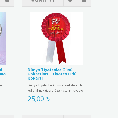
SEPETE EKLE
ul
Dünya Tiyatrolar Günü
ına
Kokartları | Tiyatro Ödül
Kokartı
mı
Dünya Tiyatrolar Günü etkinliklerinde
kullanılmak üzere özel tasarım tiyatro
kokartları. Bu şık koka..
25,00 ₺