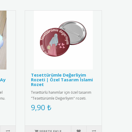
Tesettürümle Değerliyim
-Ay
Rozeti | Özel Tasarım İslami
Rozet
el
Tesettürlü hanımlar için özel tasarım
nu.
"Tesettürümle Değerliyim" rozeti.
Yüksek kaliteli metal malzem..
9,90 ₺
SEPETE EKLE