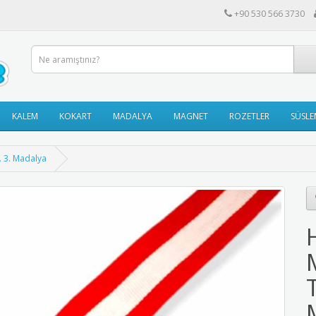
+90 530 566 3730
KALEM
KOKART
MADALYA
MAGNET
ROZETLER
SÜSLE
. 3. Madalya