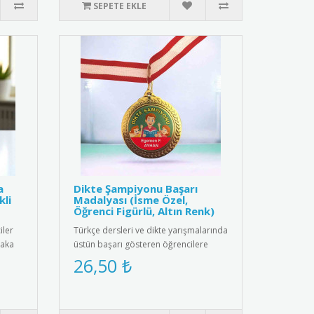
SEPETE EKLE
a
Dikte Şampiyonu Başarı
kli
Madalyası (İsme Özel,
Öğrenci Figürlü, Altın Renk)
iler
Türkçe dersleri ve dikte yarışmalarında
yaka
üstün başarı gösteren öğrencilere
özel, kişiselleştirilmiş m..
26,50 ₺