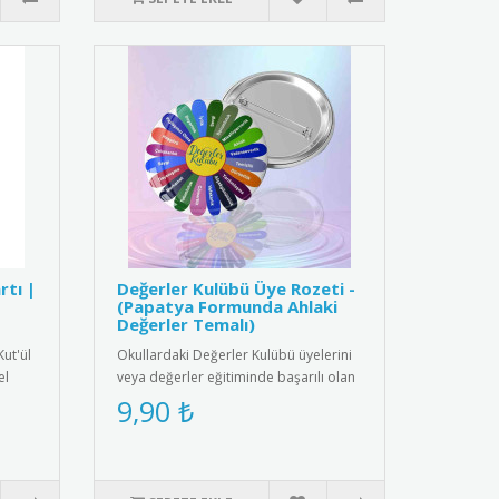
rtı |
Değerler Kulübü Üye Rozeti -
(Papatya Formunda Ahlaki
Değerler Temalı)
Kut'ül
Okullardaki Değerler Kulübü üyelerini
el
veya değerler eğitiminde başarılı olan
öğrencileri ödüllendirm..
9,90 ₺