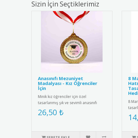
Sizin İçin Seçtiklerimiz
Anasınıfı Mezuniyet
8 Ma
Madalyası - Kız Öğrenciler
Hatı
İçin
Tasa
Hedi
Minik kız öğrenciler için özel
8 Mar
tasarlanmış şık ve sevimli anasınıfı
tasar
mezuniyet madalyası. Kaliteli me..
26,50 ₺
yükse
14
SEPETE EKLE