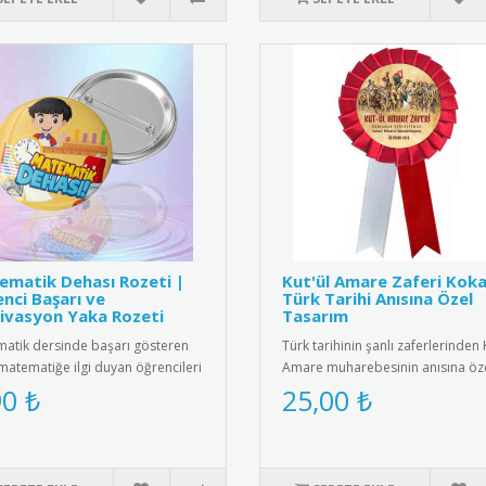
matik Dehası Rozeti |
Kut'ül Amare Zaferi Koka
nci Başarı ve
Türk Tarihi Anısına Özel
ivasyon Yaka Rozeti
Tasarım
atik dersinde başarı gösteren
Türk tarihinin şanlı zaferlerinden 
matematiğe ilgi duyan öğrencileri
Amare muharebesinin anısına öz
e etmenin en eğlencel..
tasarlanmış kokart. Yükse..
90 ₺
25,00 ₺