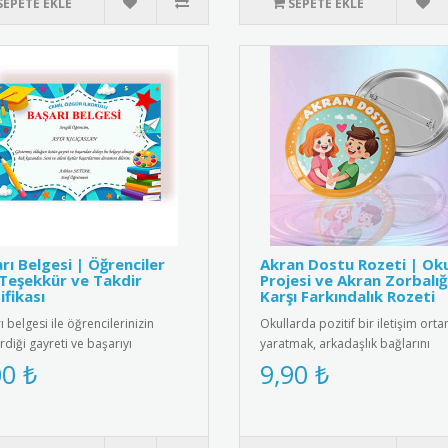
SEPETE EKLE
SEPETE EKLE
rı Belgesi | Öğrenciler
Akran Dostu Rozeti | Ok
 Teşekkür ve Takdir
Projesi ve Akran Zorbalığ
ifikası
Karşı Farkındalık Rozeti
 belgesi ile öğrencilerinizin
Okullarda pozitif bir iletişim orta
rdiği gayreti ve başarıyı
yaratmak, arkadaşlık bağlarını
endirin. Eğitimde motivasyon..
güçlendirmek ve akran zorbalığı..
00 ₺
9,90 ₺