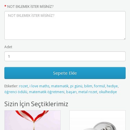
NOT EKLEMEK İSTER MİSİNİZ?
Adet
Sepete Ekle
Etiketler:
rozet
,
i love maths
,
matematik
,
pi günü
,
bilim
,
formül
,
hediye
,
öğrenci ödülü
,
matematik öğretmeni
,
başarı
,
metal rozet
,
okulhediye
Sizin İçin Seçtiklerimiz