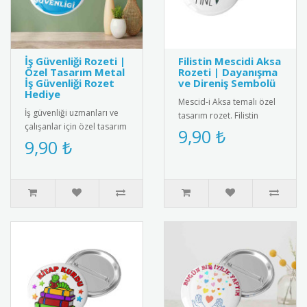
İş Güvenliği Rozeti |
Filistin Mescidi Aksa
Özel Tasarım Metal
Rozeti | Dayanışma
İş Güvenliği Rozet
ve Direniş Sembolü
Hediye
Mescid-i Aksa temalı özel
İş güvenliği uzmanları ve
tasarım rozet. Filistin
çalışanlar için özel tasarım
dayanışmasını simgeleyen
9,90 ₺
metal iş güvenliği rozeti.
9,90 ₺
şık ve anlamlı bir aksesu..
Yüksek kaliteli me..