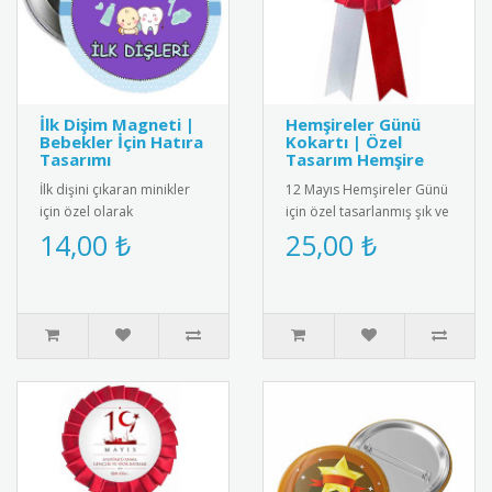
İlk Dişim Magneti |
Hemşireler Günü
Bebekler İçin Hatıra
Kokartı | Özel
Tasarımı
Tasarım Hemşire
İlk dişini çıkaran minikler
12 Mayıs Hemşireler Günü
için özel olarak
için özel tasarlanmış şık ve
tasarlanmış bebek
kaliteli kokart. Sağlık
14,00 ₺
25,00 ₺
magneti. Diş buğdayı
çalışanlarını onurland..
partileri ve öze..