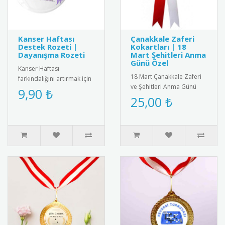
Kanser Haftası
Çanakkale Zaferi
Destek Rozeti |
Kokartları | 18
Dayanışma Rozeti
Mart Şehitleri Anma
Günü Özel
Kanser Haftası
18 Mart Çanakkale Zaferi
farkındalığını artırmak için
ve Şehitleri Anma Günü
özel tasarlanmış pembe
9,90 ₺
için özel tasarlanmış
25,00 ₺
kurdeleli destek rozeti.
kaliteli kokart seti.
Yüksek k..
Dayanıkl..