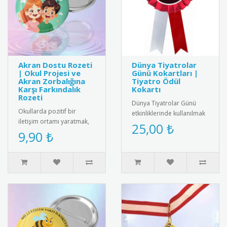
Akran Dostu Rozeti
Dünya Tiyatrolar
| Okul Projesi ve
Günü Kokartları |
Akran Zorbalığına
Tiyatro Ödül
Karşı Farkındalık
Kokartı
Rozeti
Dünya Tiyatrolar Günü
Okullarda pozitif bir
etkinliklerinde kullanılmak
iletişim ortamı yaratmak,
üzere özel tasarım tiyatro
25,00 ₺
arkadaşlık bağlarını
9,90 ₺
kokartları. Bu şık koka..
güçlendirmek ve akran
zorbalığı..