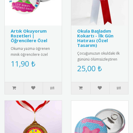
Artık Okuyorum
Okula Başladım
Rozetleri |
Kokartı - İlk Gün
Öğrencilere Özel
Hatırası (Özel
Tasarım)
Okuma yazma öğrenen
Çocuğunuzun okuldaki ilk
minik öğrencilere özel
gününü ölümsüzleştiren
olarak tasarlanmış "Artık
11,90 ₺
şık ve özel tasarım "Okula
25,00 ₺
Okuyorum" rozetleri ile bu
Başladım" kokartı. Kalite..
önem..