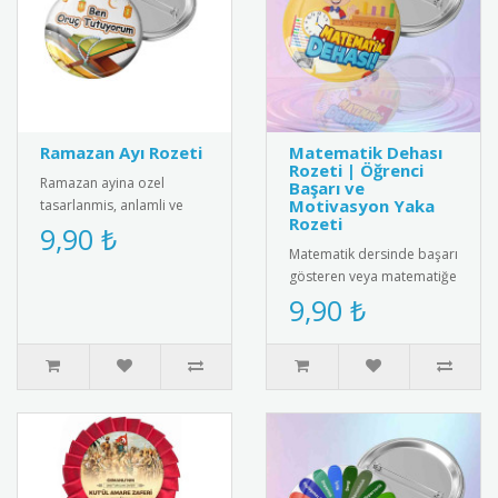
Ramazan Ayı Rozeti
Matematik Dehası
Rozeti | Öğrenci
Ramazan ayina ozel
Başarı ve
Motivasyon Yaka
tasarlanmis, anlamli ve
Rozeti
estetik rozeti kesfedin.
9,90 ₺
Kiyafetlerinize sik bir
Matematik dersinde başarı
dokunus ..
gösteren veya matematiğe
ilgi duyan öğrencileri
9,90 ₺
motive etmenin en
eğlencel..