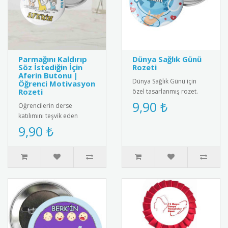
Parmağını Kaldırıp
Dünya Sağlık Günü
Söz İstediğin İçin
Rozeti
Aferin Butonu |
Dünya Sağlık Günü için
Öğrenci Motivasyon
Rozeti
özel tasarlanmış rozet.
Sağlıklı yaşam bilincini
9,90 ₺
Öğrencilerin derse
yaymak için ideal
katılımını teşvik eden
aksesuar.R..
"Parmağını Kaldırıp Söz
9,90 ₺
İstediğin İçin Aferin" yazılı
moti..