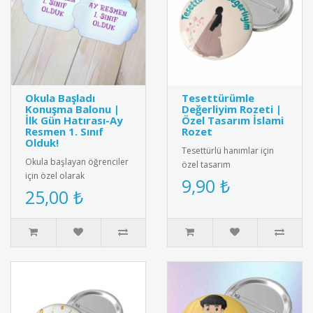
Okula Başladı
Tesettürümle
Konuşma Balonu |
Değerliyim Rozeti |
İlk Gün Hatırası-Ay
Özel Tasarım İslami
Resmen 1. Sınıf
Rozet
Olduk!
Tesettürlü hanımlar için
Okula başlayan öğrenciler
özel tasarım
için özel olarak
"Tesettürümle Değerliyim"
9,90 ₺
tasarlanmış konuşma
25,00 ₺
rozeti. Yüksek kaliteli metal
balonu. Anaokulu, ilkokul
malzem..
1. sınıf ve..