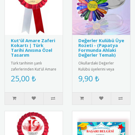
Kut'ül Amare Zaferi
Değerler Kulübü Üye
Kokartı | Türk
Rozeti - (Papatya
Tarihi Anısına Özel
Formunda Ahlaki
Tasarım
Değerler Temalı)
Türk tarihinin şanlı
Okullardaki Değerler
zaferlerinden Kut'ül Amare
Kulübü üyelerini veya
muharebesinin anısına
değerler eğitiminde
25,00 ₺
9,90 ₺
özel tasarlanmış kokart.
başarılı olan öğrencileri
Yükse..
ödüllendirm..