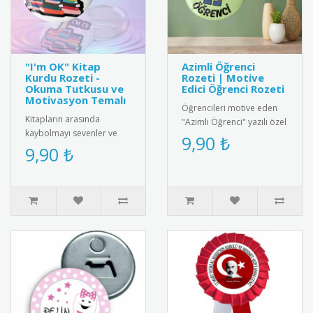
"I'm OK" Kitap
Azimli Öğrenci
Kurdu Rozeti -
Rozeti | Motive
Okuma Tutkusu ve
Edici Öğrenci Rozeti
Motivasyon Temalı
Öğrencileri motive eden
Kitapların arasında
"Azimli Öğrenci" yazılı özel
kaybolmayı sevenler ve
tasarım rozet. Kaliteli
9,90 ₺
ders yükünün altından
9,90 ₺
metal malzemeden üretil..
başarıyla kalkanlar için
tasarlanmı..