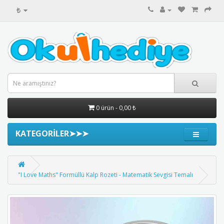
₺
0 ürün - 0,00 ₺
KATEGORİLER➤➤➤
"I Love Maths" Formüllü Kalp Rozeti - Matematik Sevgisi Temalı