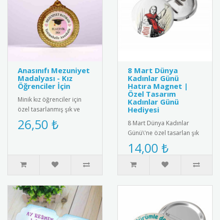
Anasınıfı Mezuniyet
8 Mart Dünya
Madalyası - Kız
Kadınlar Günü
Öğrenciler İçin
Hatıra Magnet |
Özel Tasarım
Minik kız öğrenciler için
Kadınlar Günü
Hediyesi
özel tasarlanmış şık ve
sevimli anasınıfı mezuniyet
26,50 ₺
8 Mart Dünya Kadınlar
madalyası. Kaliteli me..
Günü\'ne özel tasarlan şık
ve anlamlı hatıra magnet.
14,00 ₺
yüksek kalite manyetik ma..