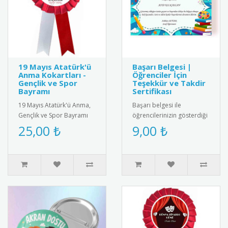
19 Mayıs Atatürk'ü
Başarı Belgesi |
Anma Kokartları -
Öğrenciler İçin
Gençlik ve Spor
Teşekkür ve Takdir
Bayramı
Sertifikası
19 Mayıs Atatürk'ü Anma,
Başarı belgesi ile
Gençlik ve Spor Bayramı
öğrencilerinizin gösterdiği
için özel tasarım kokart
gayreti ve başarıyı
25,00 ₺
9,00 ₺
seti. Yüksek kaliteli meta..
ödüllendirin. Eğitimde
motivasyon..