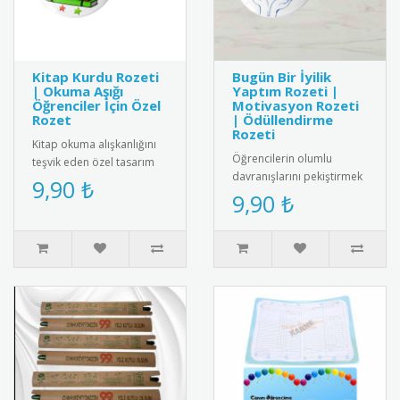
Kitap Kurdu Rozeti
Bugün Bir İyilik
| Okuma Aşığı
Yaptım Rozeti |
Öğrenciler İçin Özel
Motivasyon Rozeti
Rozet
| Ödüllendirme
Rozeti
Kitap okuma alışkanlığını
Öğrencilerin olumlu
teşvik eden özel tasarım
davranışlarını pekiştirmek
rozet. Okuma sevgisini
9,90 ₺
için tasarlanmış "Bugün Bir
9,90 ₺
yansıtan şık ve anlamlı bi..
İyilik Yaptım" yazılı öze..