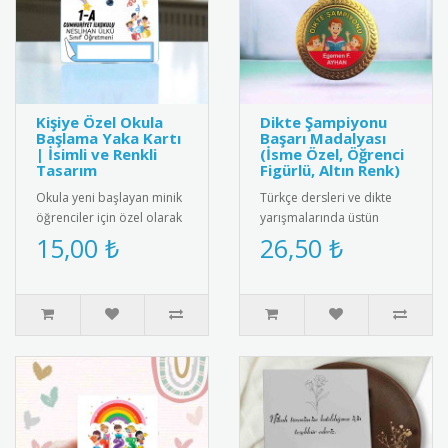
Kişiye Özel Okula
Dikte Şampiyonu
Başlama Yaka Kartı
Başarı Madalyası
| İsimli ve Renkli
(İsme Özel, Öğrenci
Tasarım
Figürlü, Altın Renk)
Okula yeni başlayan minik
Türkçe dersleri ve dikte
öğrenciler için özel olarak
yarışmalarında üstün
hazırlanan isimli yaka
başarı gösteren
15,00 ₺
26,50 ₺
kartları ile okula başl..
öğrencilere özel,
kişiselleştirilmiş m..