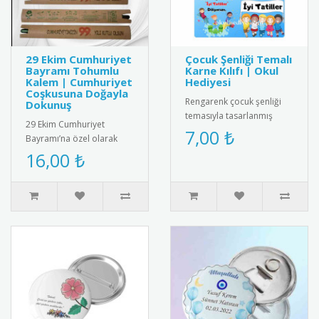
29 Ekim Cumhuriyet
Çocuk Şenliği Temalı
Bayramı Tohumlu
Karne Kılıfı | Okul
Kalem | Cumhuriyet
Hediyesi
Coşkusuna Doğayla
Rengarenk çocuk şenliği
Dokunuş
temasıyla tasarlanmış
29 Ekim Cumhuriyet
karne kılıfı. Dayanıklı ve
7,00 ₺
Bayramı’na özel olarak
kaliteli malzemeden
tasarlanmış tohumlu
16,00 ₺
üretilm..
kalem. Kalemin arka
kısmında yer alan ..