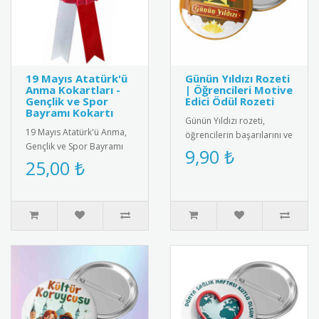
19 Mayıs Atatürk'ü
Günün Yıldızı Rozeti
Anma Kokartları -
| Öğrencileri Motive
Gençlik ve Spor
Edici Ödül Rozeti
Bayramı Kokartı
Günün Yıldızı rozeti,
19 Mayıs Atatürk'ü Anma,
öğrencilerin başarılarını ve
Gençlik ve Spor Bayramı
olumlu davranışlarını
9,90 ₺
için özel tasarım kokart
25,00 ₺
teşvik etmek amacıyla
seti. Yüksek kaliteli meta..
kulla..