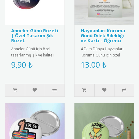
Anneler Günü Rozeti
Hayvanları Koruma
| Özel Tasarım Şık
Günü Dilek Bilekliği
Rozet
ve Kartı - Öğrenci
Anneler Günü için özel
4 Ekim Dünya Hayvanları
tasarlanmış şık ve kaliteli
Koruma Günü için özel
rozet. 2025 yılına özel
olarak hazırlanan bu
9,90 ₺
13,00 ₺
desen ve renklerle üretil..
anlamlı hediye kartı ve
bileklik ..