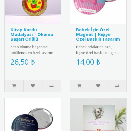
Kitap Kurdu
Bebek İçin Özel
Madalyası | Okuma
Magnet | Kişiye
Başarı Ödülü
Özel Baskılı Tasarım
Kitap okuma başarısını
Bebek odalarına özel,
ödüllendiren özel tasarım
kişiye özel baskılı magnet.
madalya. Okuma
Buzdolabı, dolap ya da
26,50 ₺
14,00 ₺
alışkanlığını teşvik etmek
ferforje süslemelerinde
için idea..
kul..