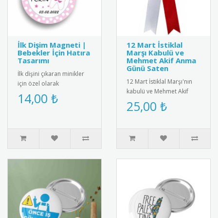
İlk Dişim Magneti |
12 Mart İstiklal
Bebekler İçin Hatıra
Marşı Kabulü ve
Tasarımı
Mehmet Akif Anma
Günü Saten
İlk dişini çıkaran minikler
12 Mart İstiklal Marşı'nın
için özel olarak
kabulü ve Mehmet Akif
tasarlanmış bebek
14,00 ₺
Ersoy\'u anma gününe özel
25,00 ₺
magneti. Diş buğdayı
saten kokart. Milli değer..
partileri ve öze..