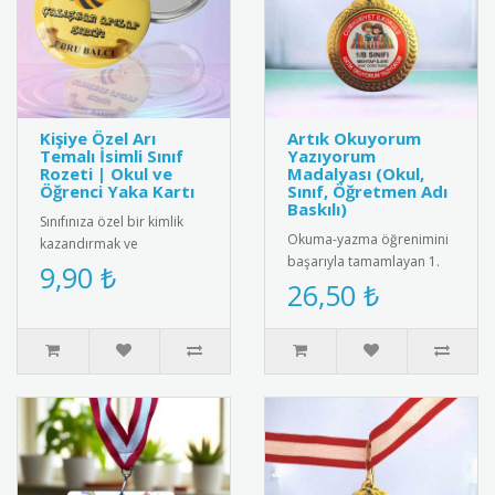
Kişiye Özel Arı
Artık Okuyorum
Temalı İsimli Sınıf
Yazıyorum
Rozeti | Okul ve
Madalyası (Okul,
Öğrenci Yaka Kartı
Sınıf, Öğretmen Adı
Baskılı)
Sınıfınıza özel bir kimlik
Okuma-yazma öğrenimini
kazandırmak ve
başarıyla tamamlayan 1.
öğrencilerinizi motive
9,90 ₺
sınıf öğrencilerini tebrik
26,50 ₺
etmek için harika bir yol!
etmek için tasarlanmış
Sevimli ..
öze..