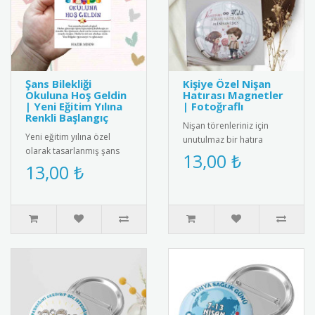
Şans Bilekliği
Kişiye Özel Nişan
Okuluna Hoş Geldin
Hatırası Magnetler
| Yeni Eğitim Yılına
| Fotoğraflı
Renkli Başlangıç
Nişan törenleriniz için
Yeni eğitim yılına özel
unutulmaz bir hatıra
olarak tasarlanmış şans
olacak buzdolabı
13,00 ₺
bilekliği. Renkli ip yapısı ve
13,00 ₺
magnetleri kişiye özel
zarif boncuk detayıyl..
olarak tasarlan..