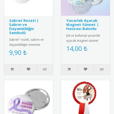
Sabret Rozeti |
Yuvarlak Açacak
Sabrın ve
Magnet Sünnet |
Dayanıklılığın
Hatırası Balonlu
Sembolü
Şık ve kullanışlı yuvarlak
Sabret" rozeti, sabrın ve
açacak magnet sünnet
dayanıklılığın önemini
hediyesi. Yüksek kaliteli
14,00 ₺
vurgulayan şık bir tasarım.
9,90 ₺
mıknatıs ve paslanmaz
Hem kendiniz hem de sev..
çeli..