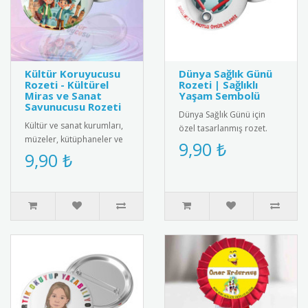
Kültür Koruyucusu
Dünya Sağlık Günü
Rozeti - Kültürel
Rozeti | Sağlıklı
Miras ve Sanat
Yaşam Sembolü
Savunucusu Rozeti
Dünya Sağlık Günü için
Kültür ve sanat kurumları,
özel tasarlanmış rozet.
müzeler, kütüphaneler ve
Sağlıklı yaşam bilincini
9,90 ₺
kültürel miras gönüllüleri
9,90 ₺
yaymak için ideal
için özel olarak tasa..
aksesuar.R..