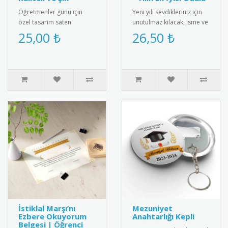
Öğretmenler günü için
Yeni yılı sevdikleriniz için
özel tasarım saten
unutulmaz kılacak, isme ve
kokart."24 Kasım
aileye özel olarak
25,00 ₺
26,50 ₺
Öğretmenler Günü" yazılı
tasarlanan "2025 Yılbaşı ..
şık tasarımı ile ..
İstiklal Marşı’nı
Mezuniyet
Ezbere Okuyorum
Anahtarlığı Kepli
Belgesi | Öğrenci