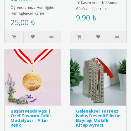
10 Kasım Atatürk'ü Anma
Öğrencilerinize Hem Eğitici
Günü ve diğer resmi
Hem Eğlenceli Karne
törenler için özel olarak
9,90 ₺
Hediyesi: Gülen Yüz
25,00 ₺
tasarlanmış metal saygı
Yumurtlayan Kalem ve
rozeti..
İnteraktif ..
Başarı Madalyası |
Geleneksel Tatreez
Özel Tasarım Ödül
Nakış Desenli Filistin
Madalyası | Altın
Bayrağı Motifli
Renk
Kitap Ayracı