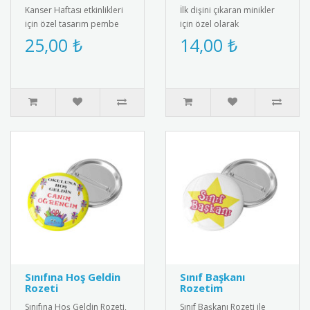
Kanser Haftası etkinlikleri
İlk dişini çıkaran minikler
için özel tasarım pembe
için özel olarak
kurdeleli kokart. Yüksek
tasarlanmış bebek
25,00 ₺
14,00 ₺
kalite metal malzemeden..
magneti. Diş buğdayı
partileri ve öze..
Sınıfına Hoş Geldin
Sınıf Başkanı
Rozeti
Rozetim
Sınıfına Hoş Geldin Rozeti,
Sınıf Başkanı Rozeti ile