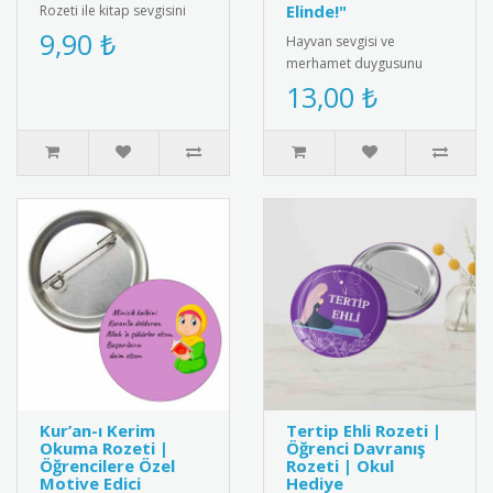
Elinde!"
Rozeti ile kitap sevgisini
teşvik edin! Öğrencilere ve
9,90 ₺
Hayvan sevgisi ve
kitap tutkunlarına özel ta..
merhamet duygusunu
pekiştirmek için
13,00 ₺
tasarlanmış özel bir
hediye kartı ve bileklik ..
Kur’an-ı Kerim
Tertip Ehli Rozeti |
Okuma Rozeti |
Öğrenci Davranış
Öğrencilere Özel
Rozeti | Okul
Motive Edici
Hediye