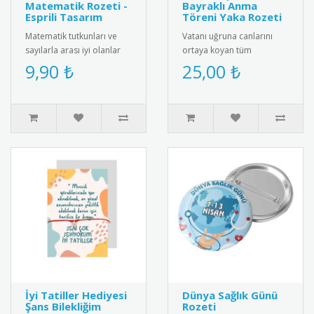
Matematik Rozeti -
Bayraklı Anma
Esprili Tasarım
Töreni Yaka Rozeti
Matematik tutkunları ve
Vatanı uğruna canlarını
sayılarla arası iyi olanlar
ortaya koyan tüm
için harika bir kelime
gazilerimizin Gaziler Günü
9,90 ₺
25,00 ₺
oyunu içeren "I ❤️ Maths ..
Kutlu Olsun" mesajı ve
dalgalana..
İyi Tatiller Hediyesi
Dünya Sağlık Günü
Şans Bilekliğim
Rozeti