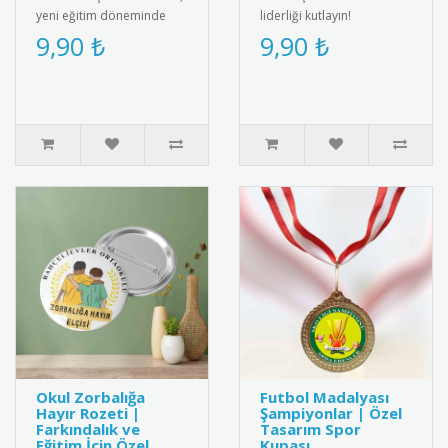
yeni eğitim döneminde
liderliği kutlayın!
öğrencileri motive eden
Öğrenciler için özel
9,90 ₺
9,90 ₺
özel bir karşılama rozetid..
tasarım, şık ve anlamlı bir
ödül.&..
Okul Zorbalığa
Futbol Madalyası
Hayır Rozeti |
Şampiyonlar | Özel
Farkındalık ve
Tasarım Spor
Eğitim İçin Özel
Kupası