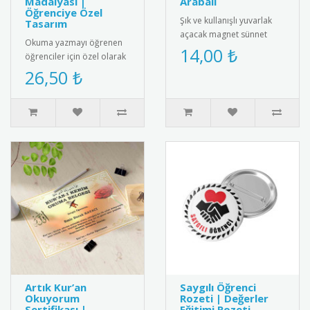
Madalyası |
Arabalı
Öğrenciye Özel
Şık ve kullanışlı yuvarlak
Tasarım
açacak magnet sünnet
Okuma yazmayı öğrenen
hediyesi. Yüksek kaliteli
14,00 ₺
öğrenciler için özel olarak
mıknatıs ve paslanmaz
hazırlanan isimli artık
26,50 ₺
çeli..
okuyorum madalyası.
Öğrenc..
Artık Kur’an
Saygılı Öğrenci
Okuyorum
Rozeti | Değerler
Sertifikası |
Eğitimi Rozeti