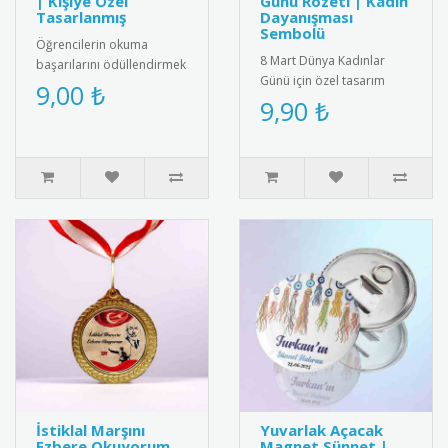
| Kişiye Özel
Günü Rozeti | Kadın
Tasarlanmış
Dayanışması
Sembolü
Öğrencilerin okuma
8 Mart Dünya Kadınlar
başarılarını ödüllendirmek
Günü için özel tasarım
için özel tasarlanmış kitap
9,00 ₺
rozet. Kadın dayanışmasını
9,90 ₺
kurdu belgeleri. Kişiye öz..
ve eşitliği simgeleyen şık
a..
İstiklal Marşını
Yuvarlak Açacak
Ezbere Okuyorum
Magnet Sünnet |