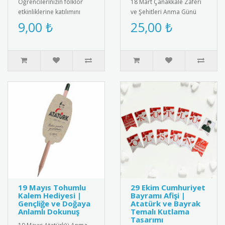
Öğrencilerinizin folklor
18 Mart Çanakkale Zaferi
etkinliklerine katılımını
ve Şehitleri Anma Günü
belgelemek için şık ve
için özel tasarlanmış
9,00 ₺
25,00 ₺
anlamlı bir belge! Renkli ..
kaliteli kokart seti.
Dayanıkl..
19 Mayıs Tohumlu
29 Ekim Cumhuriyet
Kalem Hediyesi |
Bayramı Afişi |
Gençliğe ve Doğaya
Atatürk ve Bayrak
Anlamlı Dokunuş
Temalı Kutlama
Tasarımı