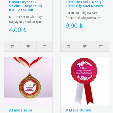
Başarı Ayracı -
Elçisi Rozeti | Barış
Sevimli Başörtülü
Elçisi Öğrenci Rozeti
Kız Tasarımlı
Akran zorbalığına karşı
Kur'an-ı Kerim Okumaya
farkındalık oluşturmak ve
Başlayan Çocuklar İçin
barış elçisi öğrencileri
9,90 ₺
Anlamlı Bir Hediye: Sevimli
4,00 ₺
ödüllendirmek için tasarl..
Başörtülü Kız Tasarımlı Ku..
Atasözlerini
8 Mart Dünya