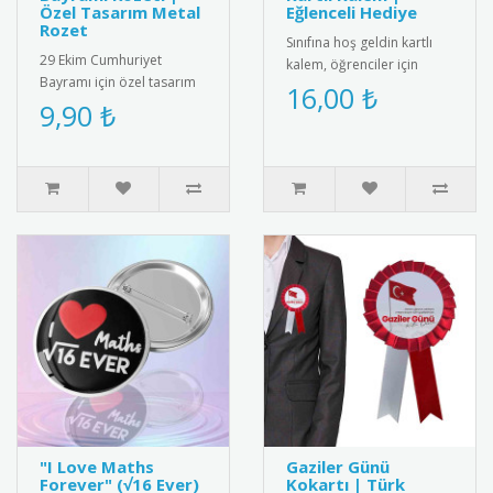
Özel Tasarım Metal
Eğlenceli Hediye
Rozet
Sınıfına hoş geldin kartlı
29 Ekim Cumhuriyet
kalem, öğrenciler için
Bayramı için özel tasarım
eğlenceli ve kullanışlı bir
16,00 ₺
metal rozet. Kaliteli metal
9,90 ₺
hediye. Her ürün bir k..
malzemeden üretilmiş,
Türk ..
"I Love Maths
Gaziler Günü
Forever" (√16 Ever)
Kokartı | Türk