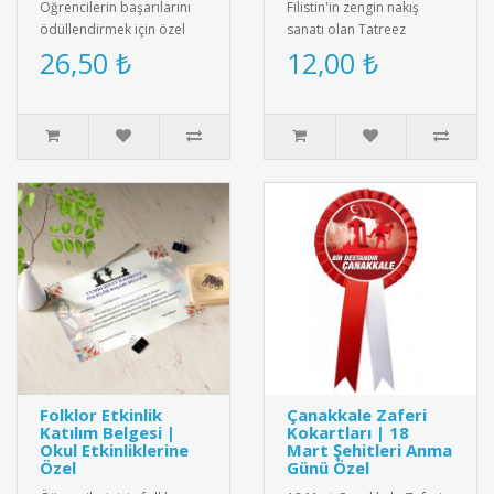
Öğrencilerin başarılarını
Filistin'in zengin nakış
ödüllendirmek için özel
sanatı olan Tatreez
tasarım altın renkli başarı
motiflerinin ve ulusal
26,50 ₺
12,00 ₺
madalyası. Kaliteli me..
kimliğin sembolü Filistin
Bayrağ..
Folklor Etkinlik
Çanakkale Zaferi
Katılım Belgesi |
Kokartları | 18
Okul Etkinliklerine
Mart Şehitleri Anma
Özel
Günü Özel