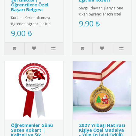
Öğrencilere Özel
Saygılı davranışlarıyla öne
Başarı Belgesi
çıkan öğrenciler için özel
Kur’an-ı Kerim okumayı
tasarım rozet. Okulda
9,90 ₺
öğrenen öğrenciler için
olumlu davranışları pek..
anlamlı ve şık bir başarı
9,00 ₺
belgesi. Sınıf içi törenler..
Öğretmenler Günü
2027 Yılbaşı Hatırası
Saten Kokart |
Kişiye Özel Madalya
Kaliteli ve Şık
- Yılın En İyisi Ödülü