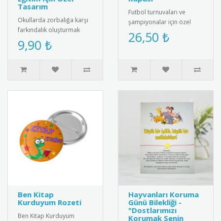
Tasarım
Futbol turnuvaları ve
Okullarda zorbalığa karşı
şampiyonalar için özel
farkındalık oluşturmak
tasarım futbol madalyası.
26,50 ₺
amacıyla tasarlanmış
9,90 ₺
Kaliteli metal malzemeden
“Zorbalığa Hayır” temalı
üre..
rozet..
Ben Kitap
Hayvanları Koruma
Kurduyum Rozeti
Günü Bilekliği -
"Dostlarımızı
Ben Kitap Kurduyum
Korumak Senin