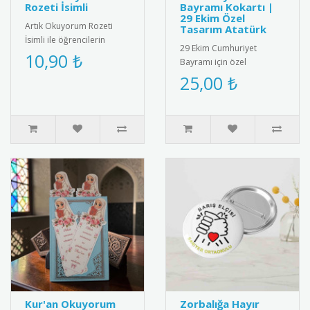
Rozeti İsimli
Bayramı Kokartı |
29 Ekim Özel
Artık Okuyorum Rozeti
Tasarım Atatürk
İsimli ile öğrencilerin
29 Ekim Cumhuriyet
başarısını kişiselleştirin!
10,90 ₺
Bayramı için özel
Özel isim baskılı tasarımı..
tasarlanmış, kaliteli metal
25,00 ₺
ve emaye malzemeden
üretilmiş şık k..
Kur'an Okuyorum
Zorbalığa Hayır