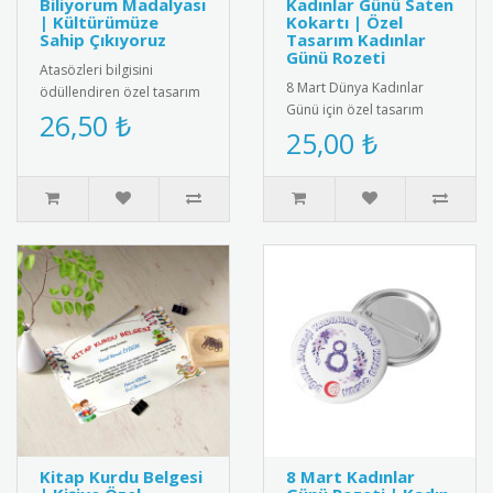
Biliyorum Madalyası
Kadınlar Günü Saten
| Kültürümüze
Kokartı | Özel
Sahip Çıkıyoruz
Tasarım Kadınlar
Günü Rozeti
Atasözleri bilgisini
8 Mart Dünya Kadınlar
ödüllendiren özel tasarım
Günü için özel tasarım
madalya. Türk kültürünü
26,50 ₺
saten kokart.Yüksek kaliteli
25,00 ₺
yaşatmak ve dil
kadife dokulu saten
becerilerini ..
kumaşt..
Kitap Kurdu Belgesi
8 Mart Kadınlar