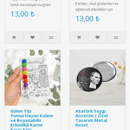
Partiler, okul gösterileri ve
isimli mezuniyet magneti
eğlenceli etkinlikler için
ile mezuniyet anını anlamlı
13,00 ₺
tasarlanmış sevimli tavuk
13,00 ₺
bir hediyeyle ölümsüz..
maskesi! Çocuklar..
Gülen Yüz
Atatürk Saygı
Yumurtlayan Kalem
Rozetim | Özel
ve Boyanabilir
Tasarım Metal
Etkinlikli Karne
Rozet
Kartı Seti