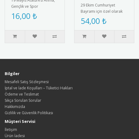
19 Mayıs Atatürk’ü Anma,
29 Ekim Cumhuriyet
Gençlik ve Spor
Bayramı için özel olarak
Bayramı’na özel olarak
16,00 ₺
tasarlanmış afiş. Türk
54,00 ₺
tasarlanmış tohumlu
bayrağı ve Atatürk
kalem hediyesi. ..
silüetiyle süs..
Bilgiler
Mesafeli Satış Sözleşmesi
İptal ve İade Koşulları – Tüketici Hakları
Ödeme ve Teslimat
Sıkça Sorulan Sorular
Hakkımızda
Gizlilik ve Güvenlik Politikası
Müşteri Servisi
İletişim
Ürün İadesi