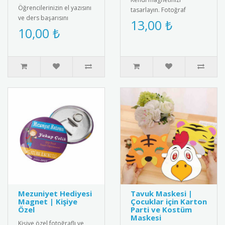
Öğrencilerinizin el yazısını
tasarlayın. Fotoğraf
ve ders başarısını
ekleyin, metin yazın ve
13,00 ₺
ödüllendirmek için
10,00 ₺
istediğiniz ölçüde kişiye
mükemmel bir seçenek!
özel magnet..
Üzerinde "G..
Mezuniyet Hediyesi
Tavuk Maskesi |
Magnet | Kişiye
Çocuklar için Karton
Özel
Parti ve Kostüm
Maskesi
Kişiye özel fotoğraflı ve