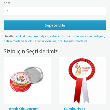
Adet
Sepete Ekle
Etiketler:
istiklal marşı madalyası
,
ezbere okuma ödülü
,
milli gün hediyesi
,
hatıra madalyası
,
okul etkinlik ödülleri
,
özel tasarım madalya
Sizin İçin Seçtiklerimiz
Artık Okuyorum
Cumhuriyet