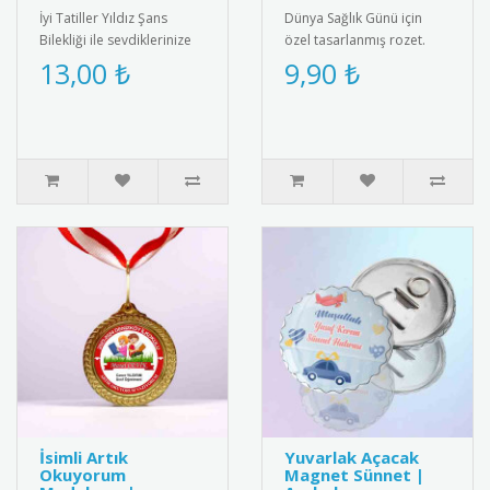
İyi Tatiller Yıldız Şans
Dünya Sağlık Günü için
Bilekliği ile sevdiklerinize
özel tasarlanmış rozet.
özel bir hediye verin! Tatil
Sağlıklı yaşam bilincini
13,00 ₺
9,90 ₺
ruhunu yansıtan ş..
yaymak için ideal
aksesuar.R..
İsimli Artık
Yuvarlak Açacak
Okuyorum
Magnet Sünnet |