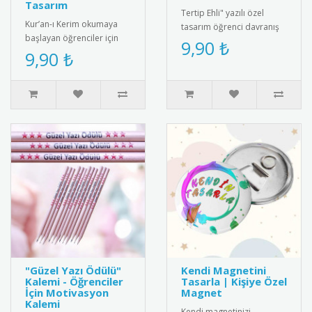
Tasarım
Tertip Ehli" yazılı özel
Kur’an-ı Kerim okumaya
tasarım öğrenci davranış
başlayan öğrenciler için
rozeti. Örnek öğrencileri
9,90 ₺
özel olarak tasarlanmış bu
9,90 ₺
ödüllendirmek için ideal..
rozet, eğitim sürecini de..
"Güzel Yazı Ödülü"
Kendi Magnetini
Kalemi - Öğrenciler
Tasarla | Kişiye Özel
İçin Motivasyon
Magnet
Kalemi
Kendi magnetinizi