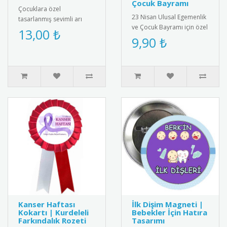
Çocuk Bayramı
Çocuklara özel
23 Nisan Ulusal Egemenlik
tasarlanmış sevimli arı
ve Çocuk Bayramı için özel
maskesi; okul öncesi
13,00 ₺
tasarlanmış rozet.
9,90 ₺
eğitim, tiyatro oyunları,
Çocuklar için şık ve
temsiller ve e..
anlamlı..
Kanser Haftası
İlk Dişim Magneti |
Kokartı | Kurdeleli
Bebekler İçin Hatıra
Farkındalık Rozeti
Tasarımı