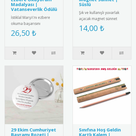
Madalyası |
Süslü
Vatanseverlik Ödülü
Şık ve kullanışlı yuvarlak
İstiklal Marşı\'nı ezbere
açacak magnet sünnet
okuma başarısını
hediyesi. Yüksek kaliteli
14,00 ₺
ödüllendiren özel tasarım
26,50 ₺
mıknatıs ve paslanmaz
madalya. Milli
çeli..
değerlerimizi ya..
29 Ekim Cumhuriyet
Sınıfına Hoş Geldin
Bayramı Rozeti |
Kartlı Kalem |