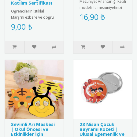
Mezuniyet Anahtarlığı Kepli
Katılım Sertifikası
modeli ile mezuniyetinizi
Öğrencilerin İstiklal
unutulmaz kılın! Şık
16,90 ₺
Marşı’nı ezbere ve doğru
tasarımıyla yıllarca sakl..
şekilde okumalarını teşvik
9,00 ₺
etmek amacıyla hazırlanan
..
Sevimli Arı Maskesi
23 Nisan Çocuk
| Okul Öncesi ve
Bayramı Rozeti |
Etkinlikler İçin
Ulusal Egemenlik ve