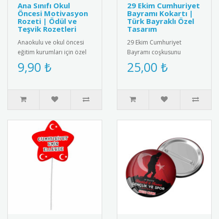
Ana Sınıfı Okul
29 Ekim Cumhuriyet
Öncesi Motivasyon
Bayramı Kokartı |
Rozeti | Ödül ve
Türk Bayraklı Özel
Teşvik Rozetleri
Tasarım
Anaokulu ve okul öncesi
29 Ekim Cumhuriyet
eğitim kurumları için özel
Bayramı coşkusunu
tasarım motivasyon
tamamlayan özel tasarım
9,90 ₺
25,00 ₺
rozetleri. Çocukları teşvik
kokart. Türk bayrağı ve "29
et..
Ekim C..