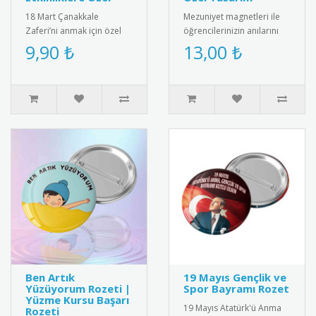
18 Mart Çanakkale
Mezuniyet magnetleri ile
Zaferi’ni anmak için özel
öğrencilerinizin anılarını
olarak tasarlanmış rozet.
ölümsüzleştirin. Fotoğraflı
9,90 ₺
13,00 ₺
Öğrencilere, öğretmenlere
ve isimli seçenekler..
ve m..
Ben Artık
19 Mayıs Gençlik ve
Yüzüyorum Rozeti |
Spor Bayramı Rozet
Yüzme Kursu Başarı
19 Mayıs Atatürk'ü Anma
Rozeti