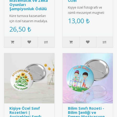
Matematik ve Zeka
Özel
Oyunları
Kişiye özel fotoğraflı ve
Şampiyonluk Ödülü
isimli mezuniyet magneti
Küre turnuva kazananları
ile mezuniyet anını anlamlı
13,00 ₺
için özel tasarım madalya.
bir hediyeyle ölümsüz..
Matematiksel zeka ve
26,50 ₺
strateji becerilerini ödüll..
Kişiye Özel Sınıf
Bilim Sınıfı Rozeti -
Rozetleri |
Bilim Şenliği ve
Ayçiçekleri Sınıfı
Deney Motivasyon