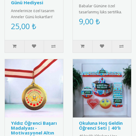
Günü Hediyesi
Babalar Gününe özel
Annelerinize özel tasarım
tasarlanmış lüks sertifika.
Anneler Günü kokartları!
Babaların emeklerini ve
9,00 ₺
Kaliteli metal malzemeden
25,00 ₺
sevgilerini taçlandıran şık ..
üretilmiş, "Dünyanın En..
Yıldız Öğrenci Başarı
Okuluna Hoş Geldin
Madalyası -
Öğrenci Seti | 40'lı
Motivasyonel Altın