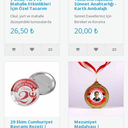
Mahalle Etkinlikleri
Sünnet Anahtarlığı -
İçin Özel Tasarım
Kartlı Ambalajlı
Okul, yurt ve mahalle
Sünnet Davetleriniz İçin
düzeyindeki turnuvalarda
Bereket ve Koruma
dereceye giren katılımcılar
Sembolü: Fatma Ana Eli
26,50 ₺
20,00 ₺
için özel tasarlanmış mad..
Tasarımlı Açacaklı
Anahtarlık!Sünn..
29 Ekim Cumhuriyet
Mezuniyet
Bayramı Rozeti |
Madalyası |