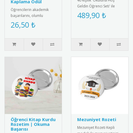
40 kişilik 'Okuluna Hoş
Kaplama Ödül
Geldin Öğrenci Seti' ile
Öğrencilerin akademik
öğrencilerinize özel bir
489,90 ₺
başarılarını, olumlu
karşılama yapın. Set, taç,..
davranışlarını ve ders içi
26,50 ₺
performanslarını
taçlandırmak ..
Öğrenci Kitap Kurdu
Mezuniyet Rozeti
Rozetim | Okuma
Mezuniyet Rozeti Kepli
Başarısı