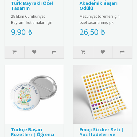
Türk Bayraklı Özel
Akademik Başarı
Tasarım
Ödülü
29 Ekim Cumhuriyet
Mezuniyet törenleri için
Bayramı kutlamaları için
özel tasarlanmış şık
özel tasarım Türk bayraklı
madalya. Akademik
9,90 ₺
26,50 ₺
metal rozet. Yüksek kaliteli
başarıyı simgeleyen
..
anlamlı bir hatı..
Türkçe Başarı
Emoji Sticker Seti |
Rozetleri | Öğrenci
Yüz İfadeleri ve