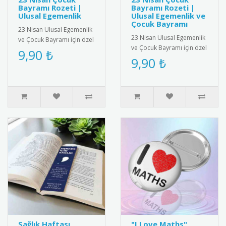
Bayramı Rozeti |
Bayramı Rozeti |
Ulusal Egemenlik
Ulusal Egemenlik ve
Çocuk Bayramı
23 Nisan Ulusal Egemenlik
23 Nisan Ulusal Egemenlik
ve Çocuk Bayramı için özel
ve Çocuk Bayramı için özel
tasarlanmış rozet.
9,90 ₺
tasarlanmış rozet.
9,90 ₺
Çocuklar için şık ve
Çocuklar için şık ve
anlamlı..
anlamlı..
Sağlık Haftası
"I Love Maths"