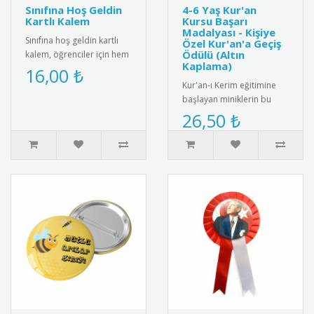
Sınıfına Hoş Geldin
4-6 Yaş Kur'an
Kartlı Kalem
Kursu Başarı
Madalyası - Kişiye
Sınıfına hoş geldin kartlı
Özel Kur'an'a Geçiş
Ödülü (Altın
kalem, öğrenciler için hem
Kaplama)
eğlenceli hem de kullanışlı
16,00 ₺
bir hediye seçeneğ..
Kur'an-ı Kerim eğitimine
başlayan miniklerin bu
kutsal ve gurur verici
26,50 ₺
başarısını taçlandırmak
için ..