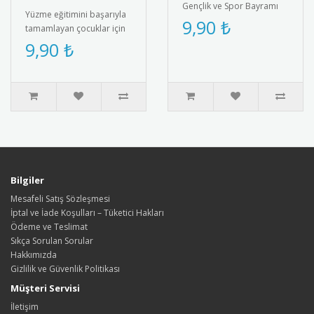
Gençlik ve Spor Bayramı
Yüzme eğitimini başarıyla
için özel tasarlanmış
9,90 ₺
tamamlayan çocuklar için
kaliteli metal rozet. Türk
özel tasarım rozet! "Ben
9,90 ₺
bay..
Artık Yüzüyorum" yazısı ..
Bilgiler
Mesafeli Satış Sözleşmesi
İptal ve İade Koşulları – Tüketici Hakları
Ödeme ve Teslimat
Sıkça Sorulan Sorular
Hakkımızda
Gizlilik ve Güvenlik Politikası
Müşteri Servisi
İletişim