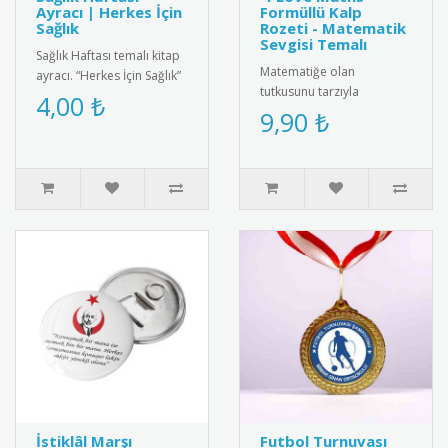
Ayracı | Herkes İçin
Formüllü Kalp
Sağlık
Rozeti - Matematik
Sevgisi Temalı
Sağlık Haftası temalı kitap
Matematiğe olan
ayracı. “Herkes İçin Sağlık”
tutkusunu tarzıyla
mesajını taşıyan anlamlı ve
4,00 ₺
yansıtmak isteyenler için
9,90 ₺
farkındalık kaz..
tasarlanmış "I Love Maths"
metal yaka r..
İstiklâl Marşı
Futbol Turnuvası