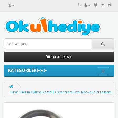
₺
0 ürün - 0,00 ₺
KATEGORİLER➤➤➤
Kur’an-ı Kerim Okuma Rozeti | Öğrencilere Özel Motive Edici Tasarım