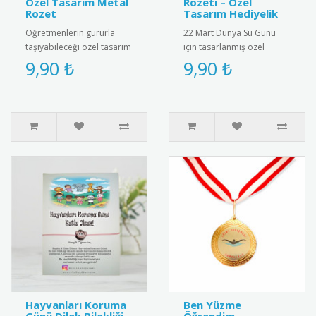
Özel Tasarım Metal
Rozeti – Özel
Rozet
Tasarım Hediyelik
Öğretmenlerin gururla
22 Mart Dünya Su Günü
taşıyabileceği özel tasarım
için tasarlanmış özel
metal rozet. Yüksek kaliteli
rozetler. Mavi tonlu su
9,90 ₺
9,90 ₺
metal malzemeden üret..
damlası ve dünya ikonu ile
çevre..
Hayvanları Koruma
Ben Yüzme