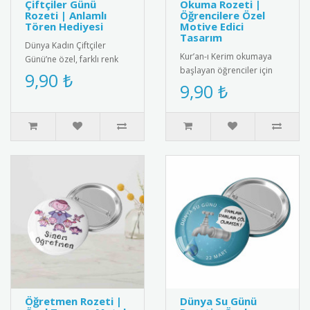
Çiftçiler Günü
Okuma Rozeti |
Rozeti | Anlamlı
Öğrencilere Özel
Tören Hediyesi
Motive Edici
Tasarım
Dünya Kadın Çiftçiler
Kur’an-ı Kerim okumaya
Günü’ne özel, farklı renk
başlayan öğrenciler için
seçenekleriyle hazırlanan
9,90 ₺
özel olarak tasarlanmış bu
9,90 ₺
rozetiyle hem anlamlı hem
rozet, eğitim sürecini de..
..
Öğretmen Rozeti |
Dünya Su Günü