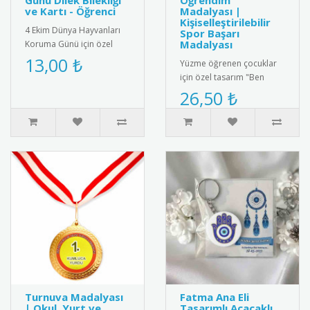
Günü Dilek Bilekliği
Öğrendim
ve Kartı - Öğrenci
Madalyası |
Kişiselleştirilebilir
4 Ekim Dünya Hayvanları
Spor Başarı
Madalyası
Koruma Günü için özel
olarak hazırlanan bu
13,00 ₺
Yüzme öğrenen çocuklar
anlamlı hediye kartı ve
için özel tasarım "Ben
bileklik ..
Yüzme Öğrendim"
26,50 ₺
madalyası. Kaliteli metal
malzemeden ü..
Turnuva Madalyası
Fatma Ana Eli
| Okul, Yurt ve
Tasarımlı Açacaklı