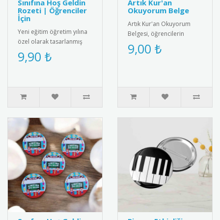
Sınıfına Hoş Geldin
Artık Kur'an
Rozeti | Öğrenciler
Okuyorum Belge
İçin
Artık Kur'an Okuyorum
Yeni eğitim öğretim yılına
Belgesi, öğrencilerin
özel olarak tasarlanmış
Kur'an okuma becerilerini
9,00 ₺
“Sınıfına Hoş Geldin”
9,90 ₺
kutlayan anlamlı bir ödül
rozetleri, minik öğrenciler..
belg..