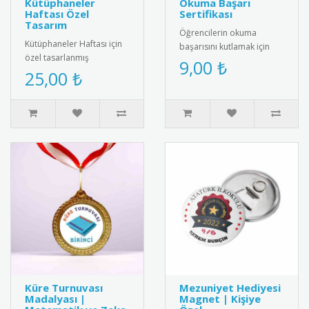
Kütüphaneler
Okuma Başarı
Haftası Özel
Sertifikası
Tasarım
Öğrencilerin okuma
Kütüphaneler Haftası için
başarısını kutlamak için
özel tasarlanmış
özel tasarlanmış resimli
9,00 ₺
"Kütüphane Sevgisi" yazılı
25,00 ₺
"Artık Okuyorum" belgesi.
şık kokart. Öğrencilere,
Renkl..
öğret..
Küre Turnuvası
Mezuniyet Hediyesi
Madalyası |
Magnet | Kişiye