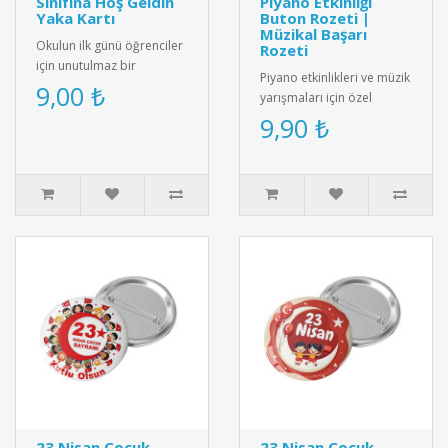
Sınıfına Hoş Geldin
Piyano Etkinliği
Yaka Kartı
Buton Rozeti |
Müzikal Başarı
Okulun ilk günü öğrenciler
Rozeti
için unutulmaz bir
Piyano etkinlikleri ve müzik
karşılama hazırlayın!
9,00 ₺
yarışmaları için özel
Sınıfına Hoş Geldin yaka
tasarım buton rozet.
9,90 ₺
kartlar..
Öğrencilerin müzik
başarılar..
23 Nisan Çocuk
23 Nisan Çocuk