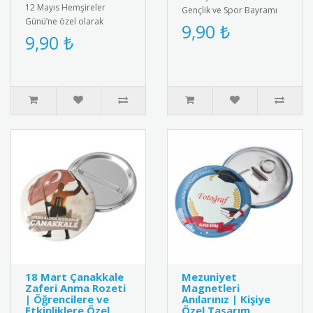
12 Mayıs Hemşireler
Gençlik ve Spor Bayramı
Günü’ne özel olarak
için özel tasarlanmış
9,90 ₺
tasarlanmış anlamlı buton
9,90 ₺
kaliteli metal rozet. Türk
rozet modeli. Sağlık
bay..
çalışanlarına..
18 Mart Çanakkale
Mezuniyet
Zaferi Anma Rozeti
Magnetleri
| Öğrencilere ve
Anılarınız | Kişiye
Etkinliklere Özel
Özel Tasarım