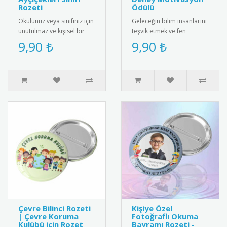
Rozeti
Ödülü
Okulunuz veya sınıfınız için
Geleceğin bilim insanlarını
unutulmaz ve kişisel bir
teşvik etmek ve fen
hediye arıyorsanız, bu özel
bilimleri derslerini daha
9,90 ₺
9,90 ₺
tasarım sınıf roze..
eğlenceli hale getirmek iç..
Çevre Bilinci Rozeti
Kişiye Özel
| Çevre Koruma
Fotoğraflı Okuma
Kulübü için Rozet
Bayramı Rozeti -