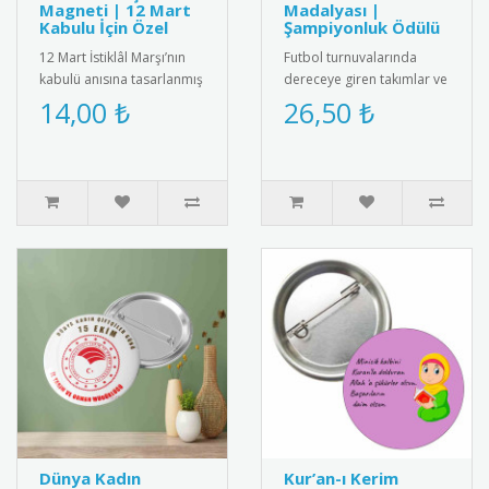
Magneti | 12 Mart
Madalyası |
Kabulu İçin Özel
Şampiyonluk Ödülü
12 Mart İstiklâl Marşı’nın
Futbol turnuvalarında
kabulü anısına tasarlanmış
dereceye giren takımlar ve
magnet. Canlı baskı
oyuncular için özel tasarım
14,00 ₺
26,50 ₺
kalitesiyle fotoğraflı ya ..
madalya. Spor başarısın..
Dünya Kadın
Kur’an-ı Kerim