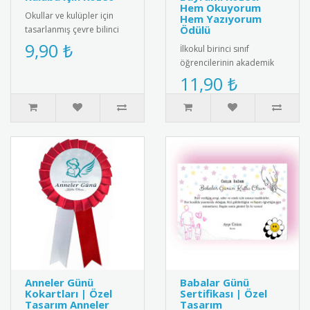
Hem Okuyorum
Okullar ve kulüpler için
Hem Yazıyorum
Ödülü
tasarlanmış çevre bilinci
rozetleri. Paslanmaz iğneli
9,90 ₺
İlkokul birinci sınıf
model, çevre farkında..
öğrencilerinin akademik
hayatındaki ilk büyük
11,90 ₺
başarısını taçlandırmak
için tas..
Anneler Günü
Babalar Günü
Kokartları | Özel
Sertifikası | Özel
Tasarım Anneler
Tasarım