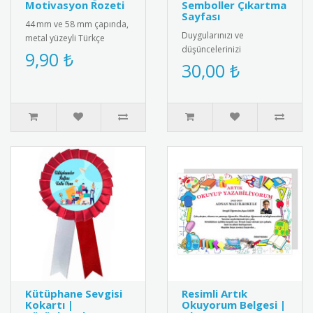
Motivasyon Rozeti
Semboller Çıkartma
Sayfası
44 mm ve 58 mm çapında,
Duygularınızı ve
metal yüzeyli Türkçe
düşüncelerinizi
üzerine baskılı başarı
9,90 ₺
yansıtmanın en eğlenceli
30,00 ₺
rozeti. Öğrencilerin
yolu! Yüzlerce farklı yüz
motivasyonu..
ifadesi, el hare..
Kütüphane Sevgisi
Resimli Artık
Kokartı |
Okuyorum Belgesi |