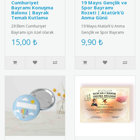
Cumhuriyet
19 Mayıs Gençlik ve
Bayramı Konuşma
Spor Bayramı
Balonu | Bayrak
Rozeti | Atatürk’ü
Temalı Kutlama
Anma Günü
29 Ekim Cumhuriyet
19 Mayıs Atatürk'ü Anma
Bayramı için özel olarak
Gençlik ve Spor Bayramı
tasarlanmış konuşma
için özel tasarlanmış
15,00 ₺
9,90 ₺
balonu. Üzerinde Türk
kaliteli metal rozet. Türk
bayrağı figürü..
bay..