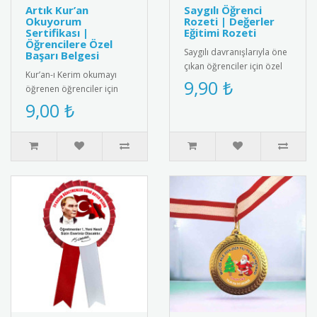
Artık Kur’an
Saygılı Öğrenci
Okuyorum
Rozeti | Değerler
Sertifikası |
Eğitimi Rozeti
Öğrencilere Özel
Saygılı davranışlarıyla öne
Başarı Belgesi
çıkan öğrenciler için özel
Kur’an-ı Kerim okumayı
tasarım rozet. Okulda
9,90 ₺
öğrenen öğrenciler için
olumlu davranışları pek..
anlamlı ve şık bir başarı
9,00 ₺
belgesi. Sınıf içi törenler..