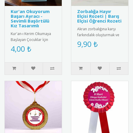
Kur'an Okuyorum
Zorbalığa Hayır
Başarı Ayracı -
Elçisi Rozeti | Barış
Sevimli Başörtülü
Elçisi Öğrenci Rozeti
Kız Tasarımlı
Akran zorbalığına karşı
Kur'an-ı Kerim Okumaya
farkındalık oluşturmak ve
Başlayan Çocuklar İçin
barış elçisi öğrencileri
9,90 ₺
Anlamlı Bir Hediye: Sevimli
4,00 ₺
ödüllendirmek için tasarl..
Başörtülü Kız Tasarımlı Ku..