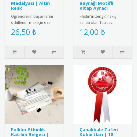
Madalyası | Altın
Bayrağı Motifli
Renk
Kitap Ayracı
Öğrencilerin başarılarını
Filistin'in zengin nakış
ödüllendirmek için özel
sanatı olan Tatreez
tasarım altın renkli başarı
motiflerinin ve ulusal
26,50 ₺
12,00 ₺
madalyası. Kaliteli me..
kimliğin sembolü Filistin
Bayrağ..
Folklor Etkinlik
Çanakkale Zaferi
Katılım Belgesi |
Kokartları | 18