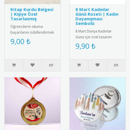
Kitap Kurdu Belgesi
8 Mart Kadınlar
| Kişiye Özel
Günü Rozeti | Kadın
Tasarlanmış
Dayanışması
Sembolü
Öğrencilerin okuma
8 Mart Dünya Kadınlar
başarılarını ödüllendirmek
Günü için özel tasarım
için özel tasarlanmış kitap
9,00 ₺
rozet. Kadın dayanışmasını
9,90 ₺
kurdu belgeleri. Kişiye öz..
ve eşitliği simgeleyen şık
a..