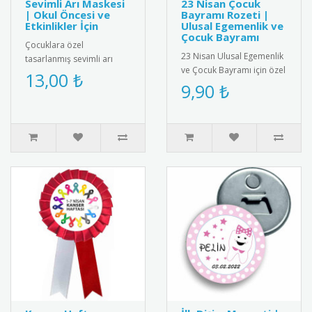
Sevimli Arı Maskesi
23 Nisan Çocuk
| Okul Öncesi ve
Bayramı Rozeti |
Etkinlikler İçin
Ulusal Egemenlik ve
Çocuk Bayramı
Çocuklara özel
23 Nisan Ulusal Egemenlik
tasarlanmış sevimli arı
ve Çocuk Bayramı için özel
maskesi; okul öncesi
13,00 ₺
tasarlanmış rozet.
9,90 ₺
eğitim, tiyatro oyunları,
Çocuklar için şık ve
temsiller ve e..
anlamlı..