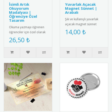
İsimli Artık
Yuvarlak Açacak
Okuyorum
Magnet Sünnet |
Madalyası |
Arabalı
Öğrenciye Özel
Şık ve kullanışlı yuvarlak
Tasarım
açacak magnet sünnet
Okuma yazmayı öğrenen
hediyesi. Yüksek kaliteli
14,00 ₺
öğrenciler için özel olarak
mıknatıs ve paslanmaz
hazırlanan isimli artık
26,50 ₺
çeli..
okuyorum madalyası.
Öğrenc..