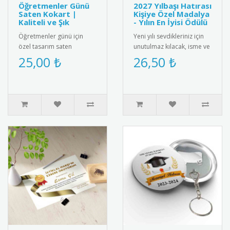
Öğretmenler Günü
2027 Yılbaşı Hatırası
Saten Kokart |
Kişiye Özel Madalya
Kaliteli ve Şık
- Yılın En İyisi Ödülü
Öğretmenler günü için
Yeni yılı sevdikleriniz için
özel tasarım saten
unutulmaz kılacak, isme ve
kokart."24 Kasım
aileye özel olarak
25,00 ₺
26,50 ₺
Öğretmenler Günü" yazılı
tasarlanan "2025 Yılbaşı ..
şık tasarımı ile ..