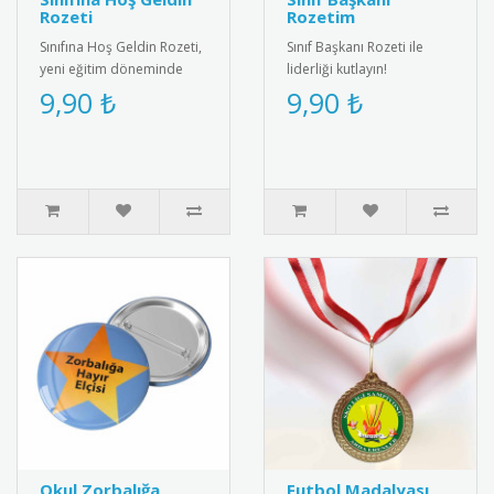
Rozeti
Rozetim
Sınıfına Hoş Geldin Rozeti,
Sınıf Başkanı Rozeti ile
yeni eğitim döneminde
liderliği kutlayın!
öğrencileri motive eden
Öğrenciler için özel
9,90 ₺
9,90 ₺
özel bir karşılama rozetid..
tasarım, şık ve anlamlı bir
ödül.&..
Okul Zorbalığa
Futbol Madalyası