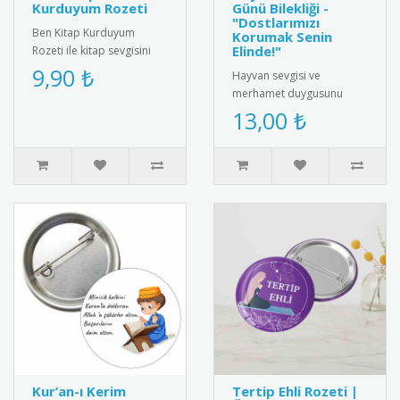
Kurduyum Rozeti
Günü Bilekliği -
"Dostlarımızı
Ben Kitap Kurduyum
Korumak Senin
Elinde!"
Rozeti ile kitap sevgisini
teşvik edin! Öğrencilere ve
9,90 ₺
Hayvan sevgisi ve
kitap tutkunlarına özel ta..
merhamet duygusunu
pekiştirmek için
13,00 ₺
tasarlanmış özel bir
hediye kartı ve bileklik ..
Kur’an-ı Kerim
Tertip Ehli Rozeti |