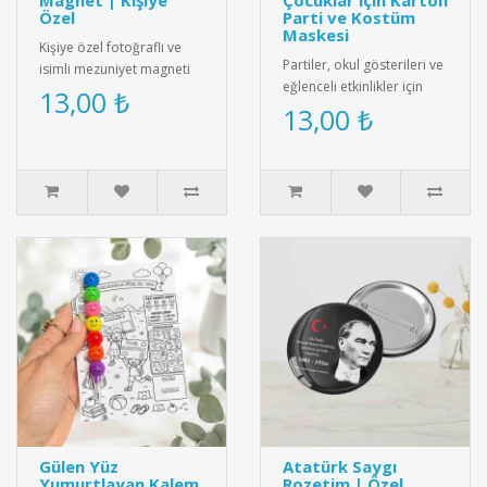
Magnet | Kişiye
Çocuklar için Karton
Özel
Parti ve Kostüm
Maskesi
Kişiye özel fotoğraflı ve
Partiler, okul gösterileri ve
isimli mezuniyet magneti
eğlenceli etkinlikler için
ile mezuniyet anını anlamlı
13,00 ₺
tasarlanmış sevimli tavuk
13,00 ₺
bir hediyeyle ölümsüz..
maskesi! Çocuklar..
Gülen Yüz
Atatürk Saygı
Yumurtlayan Kalem
Rozetim | Özel