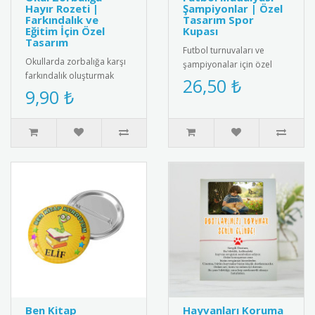
Hayır Rozeti |
Şampiyonlar | Özel
Farkındalık ve
Tasarım Spor
Eğitim İçin Özel
Kupası
Tasarım
Futbol turnuvaları ve
Okullarda zorbalığa karşı
şampiyonalar için özel
farkındalık oluşturmak
tasarım futbol madalyası.
26,50 ₺
amacıyla tasarlanmış
9,90 ₺
Kaliteli metal malzemeden
“Zorbalığa Hayır” temalı
üre..
rozet..
Ben Kitap
Hayvanları Koruma