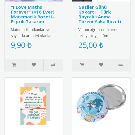
"I Love Maths
Gaziler Günü
Forever" (√16 Ever)
Kokartı | Türk
Matematik Rozeti -
Bayraklı Anma
Esprili Tasarım
Töreni Yaka Rozeti
Matematik tutkunları ve
Vatanı uğruna canlarını
sayılarla arası iyi olanlar
ortaya koyan tüm
için harika bir kelime
gazilerimizin Gaziler Günü
9,90 ₺
25,00 ₺
oyunu içeren "I ❤️ Maths ..
Kutlu Olsun" mesajı ve
dalgalana..