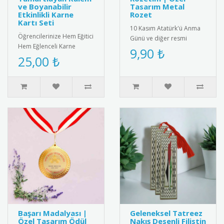
ve Boyanabilir
Tasarım Metal
Etkinlikli Karne
Rozet
Kartı Seti
10 Kasım Atatürk'ü Anma
Öğrencilerinize Hem Eğitici
Günü ve diğer resmi
Hem Eğlenceli Karne
törenler için özel olarak
9,90 ₺
Hediyesi: Gülen Yüz
25,00 ₺
tasarlanmış metal saygı
Yumurtlayan Kalem ve
rozeti..
İnteraktif ..
Başarı Madalyası |
Geleneksel Tatreez
Özel Tasarım Ödül
Nakış Desenli Filistin