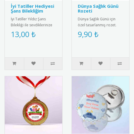
İyi Tatiller Hediyesi
Dünya Sağlık Günü
Şans Bilekliğim
Rozeti
İyi Tatiller Yıldız Şans
Dünya Sağlık Günü için
Bilekliği ile sevdiklerinize
özel tasarlanmış rozet.
özel bir hediye verin! Tatil
Sağlıklı yaşam bilincini
13,00 ₺
9,90 ₺
ruhunu yansıtan ş..
yaymak için ideal
aksesuar.R..