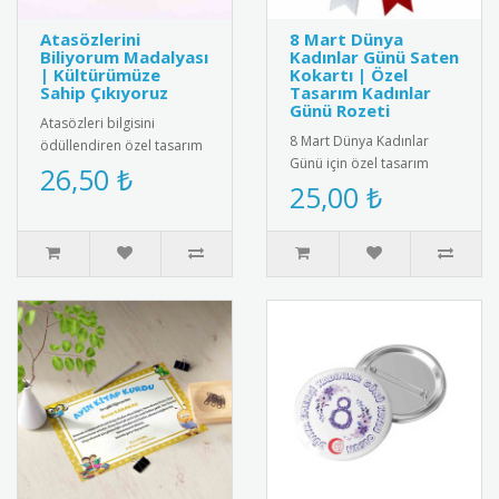
Atasözlerini
8 Mart Dünya
Biliyorum Madalyası
Kadınlar Günü Saten
| Kültürümüze
Kokartı | Özel
Sahip Çıkıyoruz
Tasarım Kadınlar
Günü Rozeti
Atasözleri bilgisini
8 Mart Dünya Kadınlar
ödüllendiren özel tasarım
Günü için özel tasarım
madalya. Türk kültürünü
26,50 ₺
saten kokart.Yüksek kaliteli
25,00 ₺
yaşatmak ve dil
kadife dokulu saten
becerilerini ..
kumaşt..