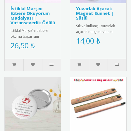
İstiklal Marşını
Yuvarlak Açacak
Ezbere Okuyorum
Magnet Sünnet |
Madalyası |
Süslü
Vatanseverlik Ödülü
Şık ve kullanışlı yuvarlak
İstiklal Marşı\'nı ezbere
açacak magnet sünnet
okuma başarısını
hediyesi. Yüksek kaliteli
14,00 ₺
ödüllendiren özel tasarım
26,50 ₺
mıknatıs ve paslanmaz
madalya. Milli
çeli..
değerlerimizi ya..