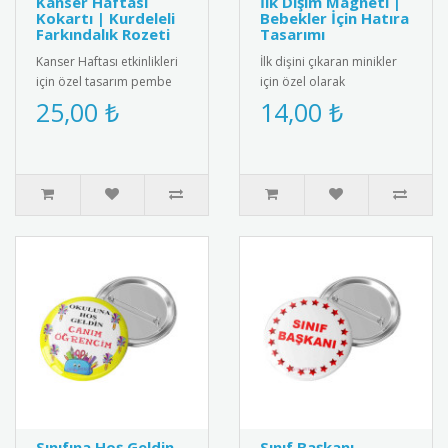
Kanser Haftası
İlk Dişim Magneti |
Kokartı | Kurdeleli
Bebekler İçin Hatıra
Farkındalık Rozeti
Tasarımı
Kanser Haftası etkinlikleri
İlk dişini çıkaran minikler
için özel tasarım pembe
için özel olarak
kurdeleli kokart. Yüksek
tasarlanmış bebek
25,00 ₺
14,00 ₺
kalite metal malzemeden..
magneti. Diş buğdayı
partileri ve öze..
Sınıfına Hoş Geldin
Sınıf Başkanı