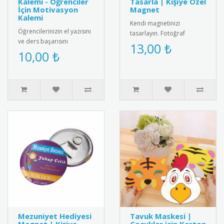
Kalemi - Öğrenciler
Tasarla | Kişiye Özel
İçin Motivasyon
Magnet
Kalemi
Kendi magnetinizi
Öğrencilerinizin el yazısını
tasarlayın. Fotoğraf
ve ders başarısını
ekleyin, metin yazın ve
13,00 ₺
ödüllendirmek için
10,00 ₺
istediğiniz ölçüde kişiye
mükemmel bir seçenek!
özel magnet..
Üzerinde "G..
Mezuniyet Hediyesi
Tavuk Maskesi |