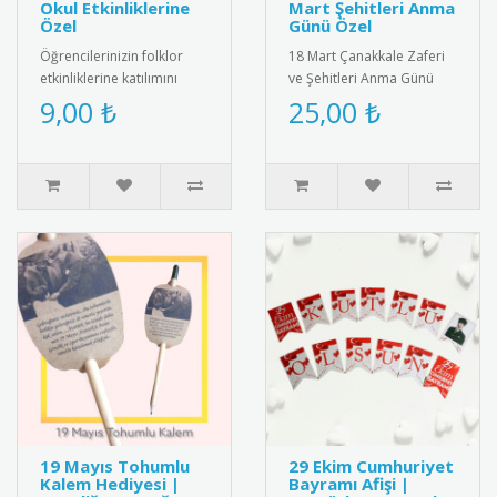
Okul Etkinliklerine
Mart Şehitleri Anma
Özel
Günü Özel
Öğrencilerinizin folklor
18 Mart Çanakkale Zaferi
etkinliklerine katılımını
ve Şehitleri Anma Günü
belgelemek için şık ve
için özel tasarlanmış
9,00 ₺
25,00 ₺
anlamlı bir belge! Renkli ..
kaliteli kokart seti.
Dayanıkl..
19 Mayıs Tohumlu
29 Ekim Cumhuriyet
Kalem Hediyesi |
Bayramı Afişi |