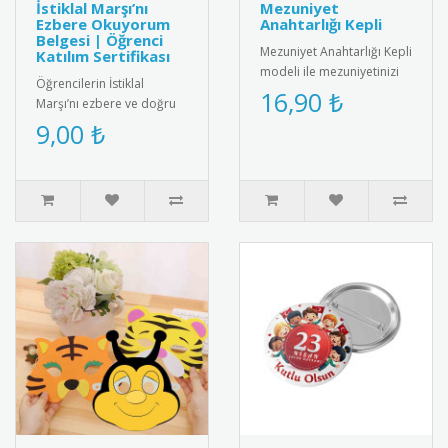
İstiklal Marşı’nı
Mezuniyet
Ezbere Okuyorum
Anahtarlığı Kepli
Belgesi | Öğrenci
Mezuniyet Anahtarlığı Kepli
Katılım Sertifikası
modeli ile mezuniyetinizi
Öğrencilerin İstiklal
unutulmaz kılın! Şık
16,90 ₺
Marşı’nı ezbere ve doğru
tasarımıyla yıllarca sakl..
şekilde okumalarını teşvik
9,00 ₺
etmek amacıyla hazırlanan
..