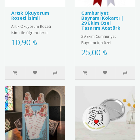
Artık Okuyorum
Cumhuriyet
Rozeti İsimli
Bayramı Kokartı |
29 Ekim Özel
Artık Okuyorum Rozeti
Tasarım Atatürk
İsimli ile öğrencilerin
29 Ekim Cumhuriyet
başarısını kişiselleştirin!
10,90 ₺
Bayramı için özel
Özel isim baskılı tasarımı..
tasarlanmış, kaliteli metal
25,00 ₺
ve emaye malzemeden
üretilmiş şık k..