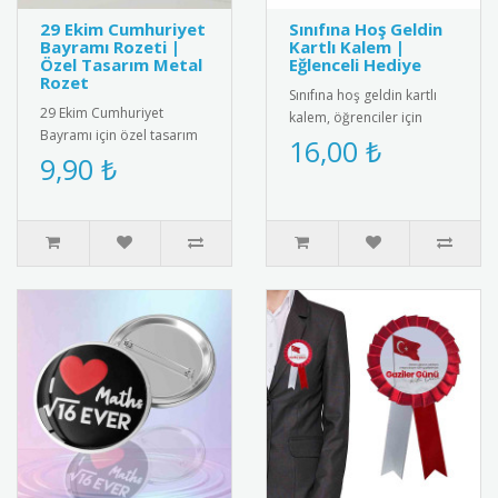
29 Ekim Cumhuriyet
Sınıfına Hoş Geldin
Bayramı Rozeti |
Kartlı Kalem |
Özel Tasarım Metal
Eğlenceli Hediye
Rozet
Sınıfına hoş geldin kartlı
29 Ekim Cumhuriyet
kalem, öğrenciler için
Bayramı için özel tasarım
eğlenceli ve kullanışlı bir
16,00 ₺
metal rozet. Kaliteli metal
9,90 ₺
hediye. Her ürün bir k..
malzemeden üretilmiş,
Türk ..