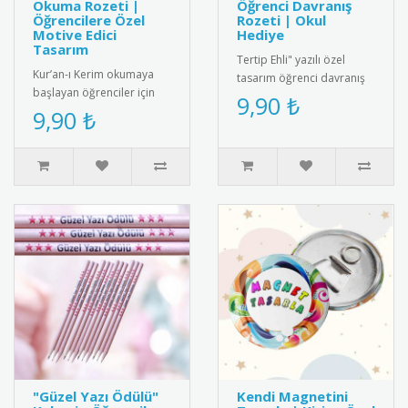
Okuma Rozeti |
Öğrenci Davranış
Öğrencilere Özel
Rozeti | Okul
Motive Edici
Hediye
Tasarım
Tertip Ehli" yazılı özel
Kur’an-ı Kerim okumaya
tasarım öğrenci davranış
başlayan öğrenciler için
rozeti. Örnek öğrencileri
9,90 ₺
özel olarak tasarlanmış bu
9,90 ₺
ödüllendirmek için ideal..
rozet, eğitim sürecini de..
"Güzel Yazı Ödülü"
Kendi Magnetini