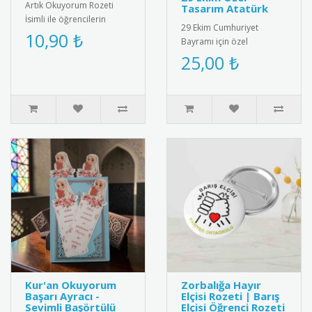
Artık Okuyorum Rozeti
Tasarım Atatürk
İsimli ile öğrencilerin
29 Ekim Cumhuriyet
başarısını kişiselleştirin!
10,90 ₺
Bayramı için özel
Özel isim baskılı tasarımı..
tasarlanmış, kaliteli metal
25,00 ₺
ve emaye malzemeden
üretilmiş şık k..
Kur'an Okuyorum
Zorbalığa Hayır
Başarı Ayracı -
Elçisi Rozeti | Barış
Sevimli Başörtülü
Elçisi Öğrenci Rozeti