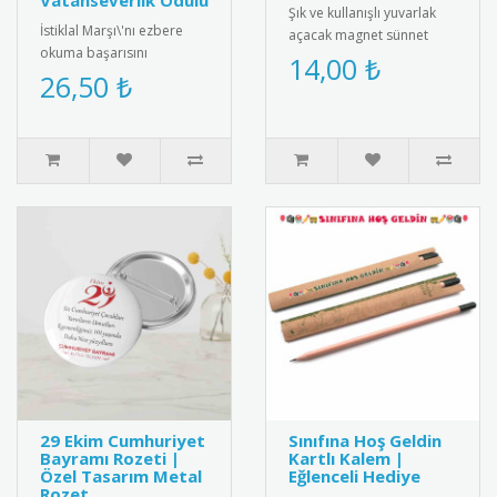
Vatanseverlik Ödülü
Şık ve kullanışlı yuvarlak
İstiklal Marşı\'nı ezbere
açacak magnet sünnet
okuma başarısını
hediyesi. Yüksek kaliteli
14,00 ₺
ödüllendiren özel tasarım
26,50 ₺
mıknatıs ve paslanmaz
madalya. Milli
çeli..
değerlerimizi ya..
29 Ekim Cumhuriyet
Sınıfına Hoş Geldin
Bayramı Rozeti |
Kartlı Kalem |
Özel Tasarım Metal
Eğlenceli Hediye
Rozet