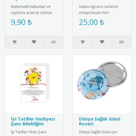
Matematik tutkunları ve
Vatanı uğruna canlarını
sayılarla arası iyi olanlar
ortaya koyan tüm
için harika bir kelime
gazilerimizin Gaziler Günü
9,90 ₺
25,00 ₺
oyunu içeren "I ❤️ Maths ..
Kutlu Olsun" mesajı ve
dalgalana..
İyi Tatiller Hediyesi
Dünya Sağlık Günü
Şans Bilekliğim
Rozeti
İyi Tatiller Yıldız Şans
Dünya Sağlık Günü için