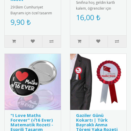
Sınıfına hoş geldin kartlı
29 Ekim Cumhuriyet
kalem, öğrenciler için
Bayramı için özel tasarım
eğlenceli ve kullanışlı bir
16,00 ₺
metal rozet. Kaliteli metal
9,90 ₺
hediye. Her ürün bir k..
malzemeden üretilmiş,
Türk ..
"I Love Maths
Gaziler Günü
Forever" (√16 Ever)
Kokartı | Türk
Matematik Rozeti -
Bayraklı Anma
Esprili Tasarım
Töreni Yaka Rozeti