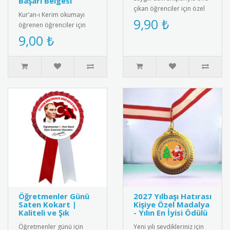
Başarı Belgesi
çıkan öğrenciler için özel
Kur’an-ı Kerim okumayı
tasarım rozet. Okulda
9,90 ₺
öğrenen öğrenciler için
olumlu davranışları pek..
anlamlı ve şık bir başarı
9,00 ₺
belgesi. Sınıf içi törenler..
Öğretmenler Günü
2027 Yılbaşı Hatırası
Saten Kokart |
Kişiye Özel Madalya
Kaliteli ve Şık
- Yılın En İyisi Ödülü
Öğretmenler günü için
Yeni yılı sevdikleriniz için