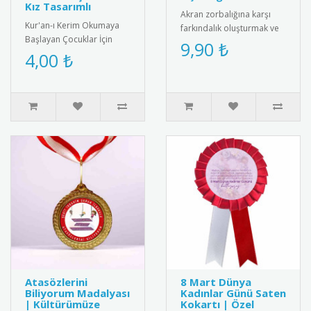
Kız Tasarımlı
Akran zorbalığına karşı
Kur'an-ı Kerim Okumaya
farkındalık oluşturmak ve
Başlayan Çocuklar İçin
barış elçisi öğrencileri
9,90 ₺
Anlamlı Bir Hediye: Sevimli
4,00 ₺
ödüllendirmek için tasarl..
Başörtülü Kız Tasarımlı Ku..
Atasözlerini
8 Mart Dünya
Biliyorum Madalyası
Kadınlar Günü Saten
| Kültürümüze
Kokartı | Özel