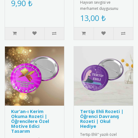
9,90 ₺
Hayvan sevgisi ve
kitap tutkunlarına özel ta..
merhamet duygusunu
pekiştirmek için
13,00 ₺
tasarlanmış özel bir
hediye kartı ve bileklik ..
Kur’an-ı Kerim
Tertip Ehli Rozeti |
Okuma Rozeti |
Öğrenci Davranış
Öğrencilere Özel
Rozeti | Okul
Motive Edici
Hediye
Tasarım
Tertip Ehli" yazılı özel