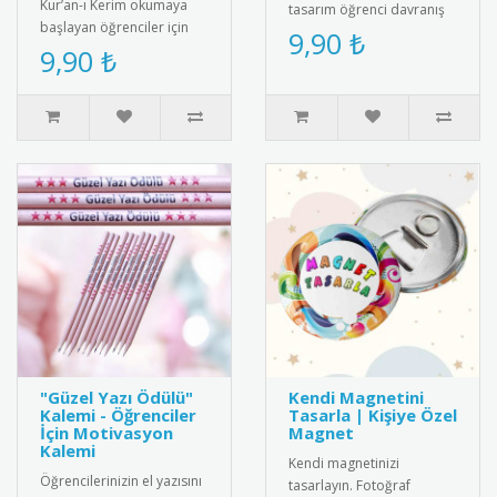
Kur’an-ı Kerim okumaya
tasarım öğrenci davranış
başlayan öğrenciler için
rozeti. Örnek öğrencileri
9,90 ₺
özel olarak tasarlanmış bu
9,90 ₺
ödüllendirmek için ideal..
rozet, eğitim sürecini de..
"Güzel Yazı Ödülü"
Kendi Magnetini
Kalemi - Öğrenciler
Tasarla | Kişiye Özel
İçin Motivasyon
Magnet
Kalemi
Kendi magnetinizi
Öğrencilerinizin el yazısını
tasarlayın. Fotoğraf