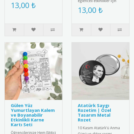
eğlenceli etkinlikler için
ile mezuniyet anını anlamlı
13,00 ₺
tasarlanmış sevimli tavuk
13,00 ₺
bir hediyeyle ölümsüz..
maskesi! Çocuklar..
Gülen Yüz
Atatürk Saygı
Yumurtlayan Kalem
Rozetim | Özel
ve Boyanabilir
Tasarım Metal
Etkinlikli Karne
Rozet
Kartı Seti
10 Kasım Atatürk'ü Anma
Öğrencilerinize Hem Eğitici
Günü ve diğer resmi