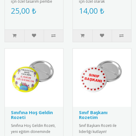
için özel tasarım pembe
için özel olarak
kurdeleli kokart. Yüksek
tasarlanmış bebek
25,00 ₺
14,00 ₺
kalite metal malzemeden..
magneti. Diş buğdayı
partileri ve öze..
Sınıfına Hoş Geldin
Sınıf Başkanı
Rozeti
Rozetim
Sınıfına Hoş Geldin Rozeti,
Sınıf Başkanı Rozeti ile
yeni eğitim döneminde
liderliği kutlayın!