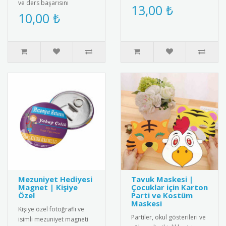
ve ders başarısını
ekleyin, metin yazın ve
13,00 ₺
ödüllendirmek için
10,00 ₺
istediğiniz ölçüde kişiye
mükemmel bir seçenek!
özel magnet..
Üzerinde "G..
Mezuniyet Hediyesi
Tavuk Maskesi |
Magnet | Kişiye
Çocuklar için Karton
Özel
Parti ve Kostüm
Maskesi
Kişiye özel fotoğraflı ve
Partiler, okul gösterileri ve
isimli mezuniyet magneti