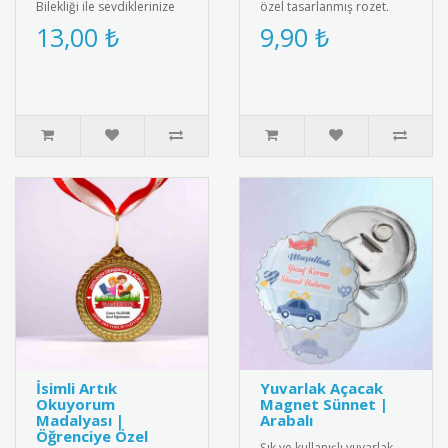
Bilekliği ile sevdiklerinize
özel tasarlanmış rozet.
özel bir hediye verin! Tatil
Sağlıklı yaşam bilincini
13,00 ₺
9,90 ₺
ruhunu yansıtan ş..
yaymak için ideal
aksesuar.R..
İsimli Artık
Yuvarlak Açacak
Okuyorum
Magnet Sünnet |
Madalyası |
Arabalı
Öğrenciye Özel
Şık ve kullanışlı yuvarlak