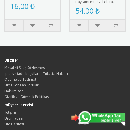
Bayramı için özel olarak
Bayramı’na özel olarak
16,00 ₺
tasarlanmış afiş. Türk
54,00 ₺
tasarlanmış tohumlu
bayrağı ve Atatürk
kalem hediyesi. ..
silüetiyle süs..
Bilgiler
Mesafeli Satış Sözleşmesi
İptal ve İade Koşulları – Tüketici Hakları
Ödeme ve Teslimat
Sıkça Sorulan Sorular
Hakkımızda
Gizlilik ve Güvenlik Politikası
Müşteri Servisi
İletişim
Ürün İadesi
Site Haritası