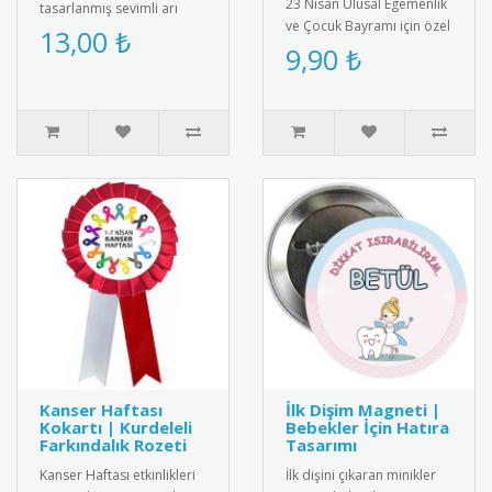
23 Nisan Ulusal Egemenlik
tasarlanmış sevimli arı
ve Çocuk Bayramı için özel
maskesi; okul öncesi
13,00 ₺
tasarlanmış rozet.
9,90 ₺
eğitim, tiyatro oyunları,
Çocuklar için şık ve
temsiller ve e..
anlamlı..
Kanser Haftası
İlk Dişim Magneti |
Kokartı | Kurdeleli
Bebekler İçin Hatıra
Farkındalık Rozeti
Tasarımı
Kanser Haftası etkinlikleri
İlk dişini çıkaran minikler