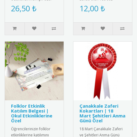
tasarım altın renkli başarı
motiflerinin ve ulusal
26,50 ₺
12,00 ₺
madalyası. Kaliteli me..
kimliğin sembolü Filistin
Bayrağ..
Folklor Etkinlik
Çanakkale Zaferi
Katılım Belgesi |
Kokartları | 18
Okul Etkinliklerine
Mart Şehitleri Anma
Özel
Günü Özel
Öğrencilerinizin folklor
18 Mart Çanakkale Zaferi
etkinliklerine katılımını
ve Şehitleri Anma Günü