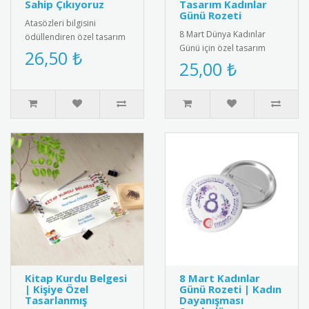
Sahip Çıkıyoruz
Tasarım Kadınlar
Günü Rozeti
Atasözleri bilgisini
8 Mart Dünya Kadınlar
ödüllendiren özel tasarım
Günü için özel tasarım
madalya. Türk kültürünü
26,50 ₺
saten kokart.Yüksek kaliteli
25,00 ₺
yaşatmak ve dil
kadife dokulu saten
becerilerini ..
kumaşt..
Kitap Kurdu Belgesi
8 Mart Kadınlar
| Kişiye Özel
Günü Rozeti | Kadın
Tasarlanmış
Dayanışması