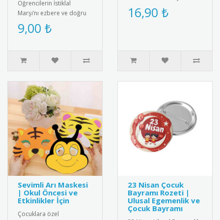
Öğrencilerin İstiklal
unutulmaz kılın! Şık
16,90 ₺
Marşı’nı ezbere ve doğru
tasarımıyla yıllarca sakl..
şekilde okumalarını teşvik
9,00 ₺
etmek amacıyla hazırlanan
..
Sevimli Arı Maskesi
23 Nisan Çocuk
| Okul Öncesi ve
Bayramı Rozeti |
Etkinlikler İçin
Ulusal Egemenlik ve
Çocuk Bayramı
Çocuklara özel