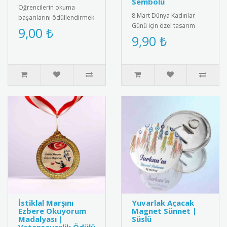
Sembolü
Öğrencilerin okuma
8 Mart Dünya Kadınlar
başarılarını ödüllendirmek
Günü için özel tasarım
için özel tasarlanmış kitap
9,00 ₺
rozet. Kadın dayanışmasını
9,90 ₺
kurdu belgeleri. Kişiye öz..
ve eşitliği simgeleyen şık
a..
İstiklal Marşını
Yuvarlak Açacak
Ezbere Okuyorum
Magnet Sünnet |
Madalyası |
Süslü