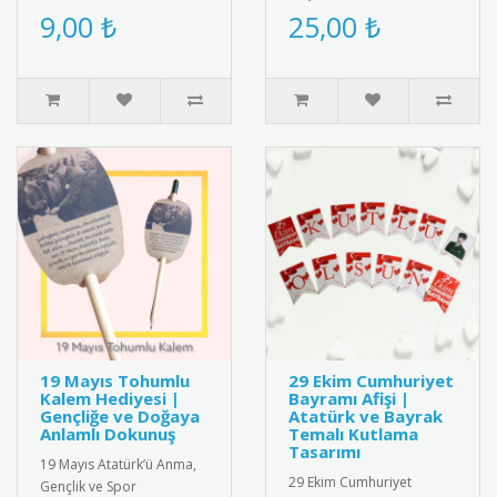
belgelemek için şık ve
için özel tasarlanmış
9,00 ₺
25,00 ₺
anlamlı bir belge! Renkli ..
kaliteli kokart seti.
Dayanıkl..
19 Mayıs Tohumlu
29 Ekim Cumhuriyet
Kalem Hediyesi |
Bayramı Afişi |
Gençliğe ve Doğaya
Atatürk ve Bayrak
Anlamlı Dokunuş
Temalı Kutlama
Tasarımı
19 Mayıs Atatürk’ü Anma,
29 Ekim Cumhuriyet
Gençlik ve Spor