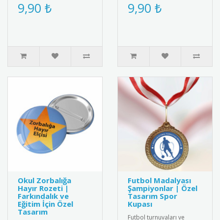
öğrencileri motive eden
Öğrenciler için özel
9,90 ₺
9,90 ₺
özel bir karşılama rozetid..
tasarım, şık ve anlamlı bir
ödül.&..
Okul Zorbalığa
Futbol Madalyası
Hayır Rozeti |
Şampiyonlar | Özel
Farkındalık ve
Tasarım Spor
Eğitim İçin Özel
Kupası
Tasarım
Futbol turnuvaları ve