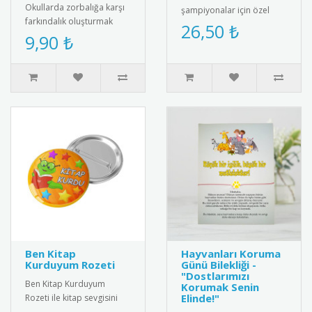
Okullarda zorbalığa karşı
şampiyonalar için özel
farkındalık oluşturmak
tasarım futbol madalyası.
26,50 ₺
amacıyla tasarlanmış
9,90 ₺
Kaliteli metal malzemeden
“Zorbalığa Hayır” temalı
üre..
rozet..
Ben Kitap
Hayvanları Koruma
Kurduyum Rozeti
Günü Bilekliği -
"Dostlarımızı
Ben Kitap Kurduyum
Korumak Senin
Elinde!"
Rozeti ile kitap sevgisini
teşvik edin! Öğrencilere ve