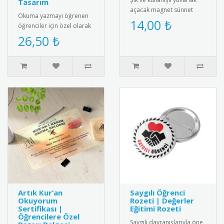
Tasarım
açacak magnet sünnet
Okuma yazmayı öğrenen
hediyesi. Yüksek kaliteli
14,00 ₺
öğrenciler için özel olarak
mıknatıs ve paslanmaz
hazırlanan isimli artık
26,50 ₺
çeli..
okuyorum madalyası.
Öğrenc..
Artık Kur’an
Saygılı Öğrenci
Okuyorum
Rozeti | Değerler
Sertifikası |
Eğitimi Rozeti
Öğrencilere Özel
Saygılı davranışlarıyla öne