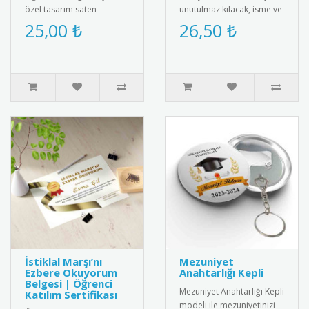
özel tasarım saten
unutulmaz kılacak, isme ve
kokart."24 Kasım
aileye özel olarak
25,00 ₺
26,50 ₺
Öğretmenler Günü" yazılı
tasarlanan "2025 Yılbaşı ..
şık tasarımı ile ..
İstiklal Marşı’nı
Mezuniyet
Ezbere Okuyorum
Anahtarlığı Kepli
Belgesi | Öğrenci
Mezuniyet Anahtarlığı Kepli
Katılım Sertifikası
modeli ile mezuniyetinizi