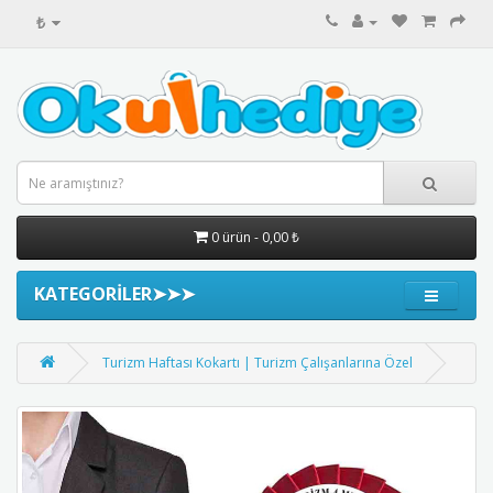
₺
0 ürün - 0,00 ₺
KATEGORİLER➤➤➤
Turizm Haftası Kokartı | Turizm Çalışanlarına Özel