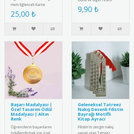
Hem Eğlenceli Karne
törenler için özel olarak
9,90 ₺
Hediyesi: Gülen Yüz
25,00 ₺
tasarlanmış metal saygı
Yumurtlayan Kalem ve
rozeti..
İnteraktif ..
Başarı Madalyası |
Geleneksel Tatreez
Özel Tasarım Ödül
Nakış Desenli Filistin
Madalyası | Altın
Bayrağı Motifli
Renk
Kitap Ayracı
Öğrencilerin başarılarını
Filistin'in zengin nakış
ödüllendirmek için özel
sanatı olan Tatreez