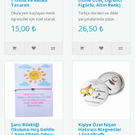
| İsimli ve Renkli
(İsme Özel, Öğrenci
Tasarım
Figürlü, Altın Renk)
Okula yeni başlayan minik
Türkçe dersleri ve dikte
öğrenciler için özel olarak
yarışmalarında üstün
hazırlanan isimli yaka
başarı gösteren
15,00 ₺
26,50 ₺
kartları ile okula başl..
öğrencilere özel,
kişiselleştirilmiş m..
Şans Bilekliği
Kişiye Özel Nişan
Okuluna Hoş Geldin
Hatırası Magnetler
| Yeni Eğitim Yılına
| Fotoğraflı