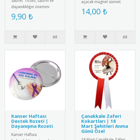
Sabret" rozeti, sabrın ve
açacak magnet sünnet
dayanıklılığın önemini
hediyesi. Yüksek kaliteli
14,00 ₺
vurgulayan şık bir tasarım.
9,90 ₺
mıknatıs ve paslanmaz
Hem kendiniz hem de sev..
çeli..
Kanser Haftası
Çanakkale Zaferi
Destek Rozeti |
Kokartları | 18
Dayanışma Rozeti
Mart Şehitleri Anma
Günü Özel
Kanser Haftası
18 Mart Çanakkale Zaferi