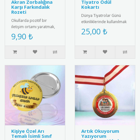
Akran Zorbalığına
Tiyatro Ödül
Karşı Farkındalık
Kokartı
Rozeti
Dünya Tiyatrolar Günü
Okullarda pozitif bir
etkinliklerinde kullanılmak
iletişim ortamı yaratmak,
üzere özel tasarım tiyatro
25,00 ₺
arkadaşlık bağlarını
9,90 ₺
kokartları. Bu şık koka..
güçlendirmek ve akran
zorbalığı..
Kişiye Özel Arı
Artık Okuyorum
Temalı İsimli Sınıf
Yazıyorum