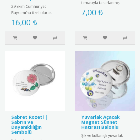
temasıyla tasarlanmış
29 Ekim Cumhuriyet
karne kılıfı. Dayanıklı ve
7,00 ₺
Bayramı’na özel olarak
kaliteli malzemeden
tasarlanmış tohumlu
16,00 ₺
üretilm..
kalem. Kalemin arka
kısmında yer alan ..
Sabret Rozeti |
Yuvarlak Açacak
Sabrın ve
Magnet Sünnet |
Dayanıklılığın
Hatırası Balonlu
Sembolü
Şık ve kullanışlı yuvarlak