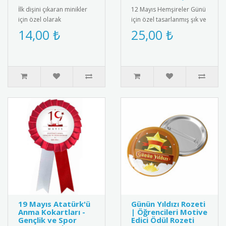
İlk dişini çıkaran minikler
12 Mayıs Hemşireler Günü
için özel olarak
için özel tasarlanmış şık ve
tasarlanmış bebek
kaliteli kokart. Sağlık
14,00 ₺
25,00 ₺
magneti. Diş buğdayı
çalışanlarını onurland..
partileri ve öze..
19 Mayıs Atatürk'ü
Günün Yıldızı Rozeti
Anma Kokartları -
| Öğrencileri Motive
Gençlik ve Spor
Edici Ödül Rozeti