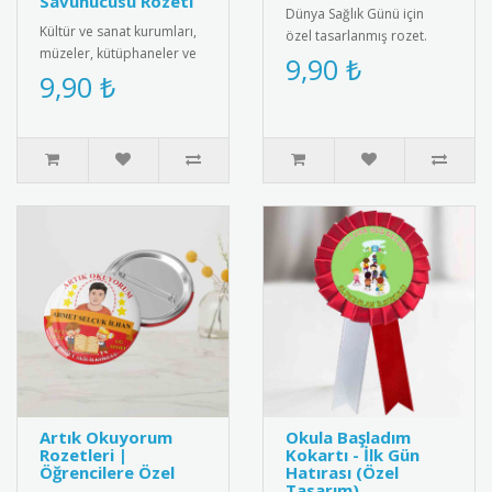
Savunucusu Rozeti
Dünya Sağlık Günü için
Kültür ve sanat kurumları,
özel tasarlanmış rozet.
müzeler, kütüphaneler ve
Sağlıklı yaşam bilincini
9,90 ₺
kültürel miras gönüllüleri
9,90 ₺
yaymak için ideal
için özel olarak tasa..
aksesuar.R..
Artık Okuyorum
Okula Başladım
Rozetleri |
Kokartı - İlk Gün
Öğrencilere Özel
Hatırası (Özel
Tasarım)