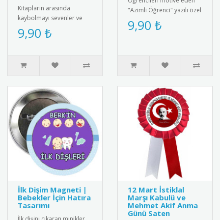
Öğrencileri motive eden
Kitapların arasında
"Azimli Öğrenci" yazılı özel
kaybolmayı sevenler ve
tasarım rozet. Kaliteli
9,90 ₺
ders yükünün altından
9,90 ₺
metal malzemeden üretil..
başarıyla kalkanlar için
tasarlanmı..
İlk Dişim Magneti |
12 Mart İstiklal
Bebekler İçin Hatıra
Marşı Kabulü ve
Tasarımı
Mehmet Akif Anma
Günü Saten
İlk dişini çıkaran minikler