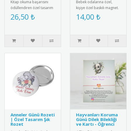
Kitap okuma başarısını
Bebek odalarına özel,
ödüllendiren özel tasarım
kişiye özel baskılı magnet.
madalya. Okuma
Buzdolabı, dolap ya da
26,50 ₺
14,00 ₺
alışkanlığını teşvik etmek
ferforje süslemelerinde
için idea..
kul..
Anneler Günü Rozeti
Hayvanları Koruma
| Özel Tasarım Şık
Günü Dilek Bilekliği
Rozet
ve Kartı - Öğrenci