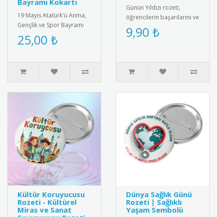
Bayramı Kokartı
Günün Yıldızı rozeti,
19 Mayıs Atatürk'ü Anma,
öğrencilerin başarılarını ve
Gençlik ve Spor Bayramı
olumlu davranışlarını
9,90 ₺
için özel tasarım kokart
25,00 ₺
teşvik etmek amacıyla
seti. Yüksek kaliteli meta..
kulla..
Kültür Koruyucusu
Dünya Sağlık Günü
Rozeti - Kültürel
Rozeti | Sağlıklı
Miras ve Sanat
Yaşam Sembolü