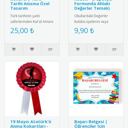
Tarihi Anısına Özel
Formunda Ahlaki
Tasarım
Değerler Temalı)
Türk tarihinin şanlı
Okullardaki Değerler
zaferlerinden Kut'ül Amare
Kulübü üyelerini veya
muharebesinin anısına
değerler eğitiminde
25,00 ₺
9,90 ₺
özel tasarlanmış kokart.
başarılı olan öğrencileri
Yükse..
ödüllendirm..
19 Mayıs Atatürk'ü
Başarı Belgesi |
Anma Kokartları -
Öğrenciler İçin