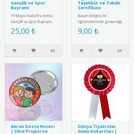
Gençlik ve Spor
Teşekkür ve Takdir
Bayramı
Sertifikası
19 Mayıs Atatürk'ü Anma,
Başarı belgesi ile
Gençlik ve Spor Bayramı
öğrencilerinizin gösterdiği
için özel tasarım kokart
gayreti ve başarıyı
25,00 ₺
9,00 ₺
seti. Yüksek kaliteli meta..
ödüllendirin. Eğitimde
motivasyon..
Akran Dostu Rozeti
Dünya Tiyatrolar
| Okul Projesi ve
Günü Kokartları |