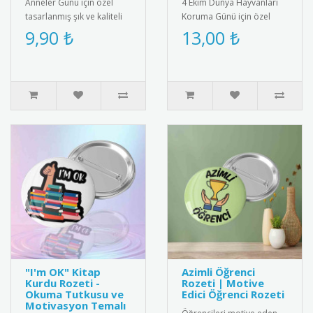
Anneler Günü için özel
4 Ekim Dünya Hayvanları
tasarlanmış şık ve kaliteli
Koruma Günü için özel
rozet. 2025 yılına özel
olarak hazırlanan bu
9,90 ₺
13,00 ₺
desen ve renklerle üretil..
anlamlı hediye kartı ve
bileklik ..
"I'm OK" Kitap
Azimli Öğrenci
Kurdu Rozeti -
Rozeti | Motive
Okuma Tutkusu ve
Edici Öğrenci Rozeti
Motivasyon Temalı