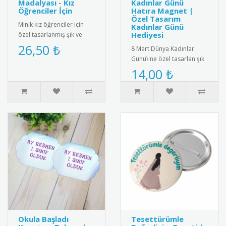
Madalyası - Kız
Kadınlar Günü
Öğrenciler İçin
Hatıra Magnet |
Özel Tasarım
Minik kız öğrenciler için
Kadınlar Günü
Hediyesi
özel tasarlanmış şık ve
sevimli anasınıfı mezuniyet
26,50 ₺
8 Mart Dünya Kadınlar
madalyası. Kaliteli me..
Günü\'ne özel tasarlan şık
ve anlamlı hatıra magnet.
14,00 ₺
yüksek kalite manyetik ma..
Okula Başladı
Tesettürümle