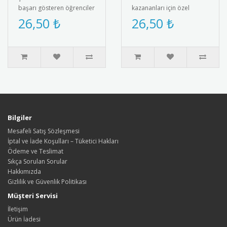
başarı gösteren öğrenciler
kazananları için özel
için özel olarak
tasarım madalya. Strateji
26,50 ₺
26,50 ₺
tasarlanmış madalya.
ve zeka oyunları başarısını
Metalik ..
taçlandı..
Bilgiler
Mesafeli Satış Sözleşmesi
İptal ve İade Koşulları – Tüketici Hakları
Ödeme ve Teslimat
Sıkça Sorulan Sorular
Hakkımızda
Gizlilik ve Güvenlik Politikası
Müşteri Servisi
İletişim
Ürün İadesi