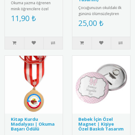
Okuma yazma öğrenen
Çocuğunuzun okuldaki ilk
minik öğrencilere özel
gününü ölümsüzleştiren
olarak tasarlanmış "Artık
11,90 ₺
şık ve özel tasarım "Okula
25,00 ₺
Okuyorum" rozetleri ile bu
Başladım" kokartı. Kalite..
önem..
Kitap Kurdu
Bebek İçin Özel
Madalyası | Okuma
Magnet | Kişiye
Başarı Ödülü
Özel Baskılı Tasarım