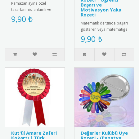
Ramazan ayina ozel
Başarı ve
Motivasyon Yaka
tasarlanmis, anlamli ve
Rozeti
estetik rozeti kesfedin.
9,90 ₺
Kiyafetlerinize sik bir
Matematik dersinde başarı
dokunus ..
gösteren veya matematiğe
ilgi duyan öğrencileri
9,90 ₺
motive etmenin en
eğlencel..
Kut'ül Amare Zaferi
Değerler Kulübü Üye
Kokartı | Türk
Rozeti - (Papatya