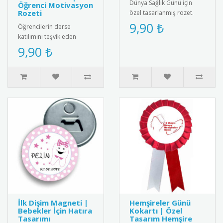
Dünya Sağlık Günü için
Öğrenci Motivasyon
Rozeti
özel tasarlanmış rozet.
Sağlıklı yaşam bilincini
9,90 ₺
Öğrencilerin derse
yaymak için ideal
katılımını teşvik eden
aksesuar.R..
"Parmağını Kaldırıp Söz
9,90 ₺
İstediğin İçin Aferin" yazılı
moti..
İlk Dişim Magneti |
Hemşireler Günü
Bebekler İçin Hatıra
Kokartı | Özel
Tasarımı
Tasarım Hemşire