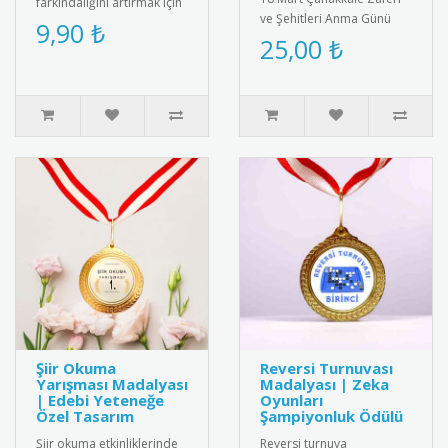
farkındalığını artırmak için
ve Şehitleri Anma Günü
özel tasarlanmış pembe
9,90 ₺
için özel tasarlanmış
25,00 ₺
kurdeleli destek rozeti.
kaliteli kokart seti.
Yüksek k..
Dayanıkl..
Şiir Okuma
Reversi Turnuvası
Yarışması Madalyası
Madalyası | Zeka
| Edebi Yeteneğe
Oyunları
Özel Tasarım
Şampiyonluk Ödülü
Şiir okuma etkinliklerinde
Reversi turnuva