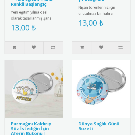
Renkli Başlangıç
Nişan törenleriniz için
Yeni eğitim yılına özel
unutulmaz bir hatıra
olarak tasarlanmış şans
olacak buzdolabı
13,00 ₺
bilekliği. Renkli ip yapısı ve
13,00 ₺
magnetleri kişiye özel
zarif boncuk detayıyl..
olarak tasarlan..
Parmağını Kaldırıp
Dünya Sağlık Günü
Söz İstediğin İçin
Rozeti
Aferin Butonu |