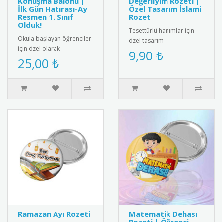
Konuşma Balonu |
Değerliyim Rozeti |
İlk Gün Hatırası-Ay
Özel Tasarım İslami
Resmen 1. Sınıf
Rozet
Olduk!
Tesettürlü hanımlar için
Okula başlayan öğrenciler
özel tasarım
için özel olarak
"Tesettürümle Değerliyim"
9,90 ₺
tasarlanmış konuşma
25,00 ₺
rozeti. Yüksek kaliteli metal
balonu. Anaokulu, ilkokul
malzem..
1. sınıf ve..
Ramazan Ayı Rozeti
Matematik Dehası
Rozeti | Öğrenci