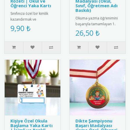
Rozeti | Okul ve
Madalyası (Okul,
Öğrenci Yaka Kartı
Sınıf, Öğretmen Adı
Baskılı)
Sınıfınıza özel bir kimlik
Okuma-yazma öğrenimini
kazandırmak ve
başarıyla tamamlayan 1.
öğrencilerinizi motive
9,90 ₺
sınıf öğrencilerini tebrik
26,50 ₺
etmek için harika bir yol!
etmek için tasarlanmış
Sevimli ..
öze..
Kişiye Özel Okula
Dikte Şampiyonu
Başlama Yaka Kartı
Başarı Madalyası