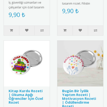
İş güvenliği uzmanları ve
tasarım rozet. Filistin
çalışanlar için özel tasarım
dayanışmasını simgeleyen
9,90 ₺
metal iş güvenliği rozeti.
9,90 ₺
şık ve anlamlı bir aksesu..
Yüksek kaliteli me..
Kitap Kurdu Rozeti
Bugün Bir İyilik
| Okuma Aşığı
Yaptım Rozeti |
Öğrenciler İçin Özel
Motivasyon Rozeti
Rozet
| Ödüllendirme
Rozeti