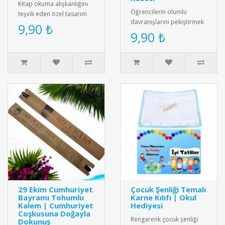
Kitap okuma alışkanlığını
Öğrencilerin olumlu
teşvik eden özel tasarım
davranışlarını pekiştirmek
rozet. Okuma sevgisini
9,90 ₺
için tasarlanmış "Bugün Bir
9,90 ₺
yansıtan şık ve anlamlı bi..
İyilik Yaptım" yazılı öze..
29 Ekim Cumhuriyet
Çocuk Şenliği Temalı
Bayramı Tohumlu
Karne Kılıfı | Okul
Kalem | Cumhuriyet
Hediyesi
Coşkusuna Doğayla
Rengarenk çocuk şenliği
Dokunuş