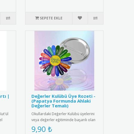
SEPETE EKLE
rtı |
Değerler Kulübü Üye Rozeti -
(Papatya Formunda Ahlaki
Değerler Temalı)
Kut'ül
Okullardaki Değerler Kulübü üyelerini
el
veya değerler eğitiminde başarılı olan
öğrencileri ödüllendirm..
9,90 ₺