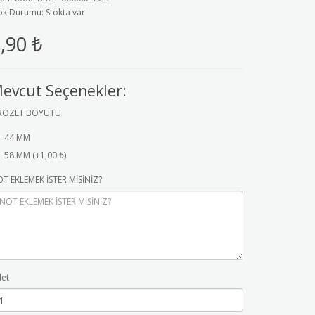
ok Durumu: Stokta var
,90 ₺
evcut Seçenekler:
ROZET BOYUTU
44 MM
58 MM (+1,00 ₺)
T EKLEMEK İSTER MİSİNİZ?
et