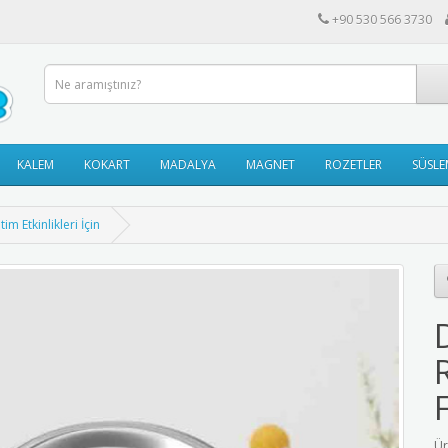
+90 530 566 3730
KALEM
KOKART
MADALYA
MAGNET
ROZETLER
SÜSLE
im Etkinlikleri İçin
Ür