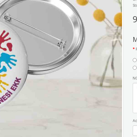
St
9
M
NO
Ad