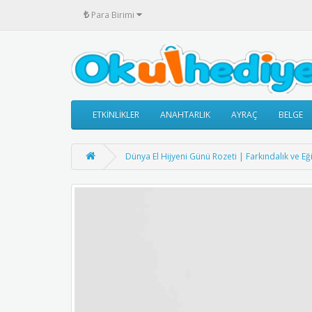
₺
Para Birimi
ETKİNLİKLER
ANAHTARLIK
AYRAÇ
BELGE
Dünya El Hijyeni Günü Rozeti | Farkındalık ve Eğit