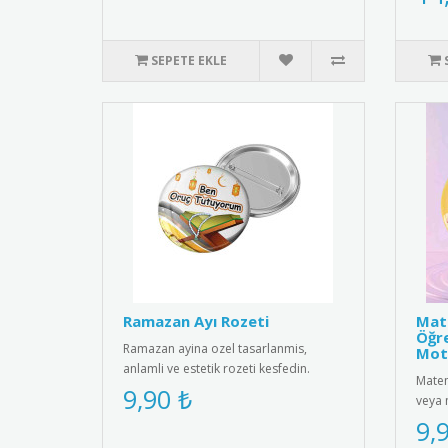
SEPETE EKLE
Ramazan Ayı Rozeti
Mate
Öğre
Ramazan ayina ozel tasarlanmis,
Mot
anlamli ve estetik rozeti kesfedin.
Matem
Kiyafetlerinize sik bir dokunus ..
9,90 ₺
veya 
motiv
9,