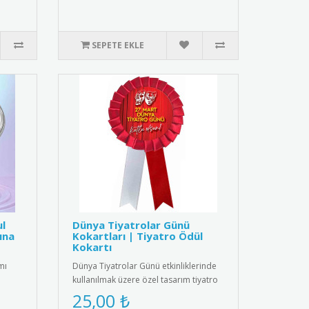
SEPETE EKLE
ul
Dünya Tiyatrolar Günü
ına
Kokartları | Tiyatro Ödül
Kokartı
mı
Dünya Tiyatrolar Günü etkinliklerinde
kullanılmak üzere özel tasarım tiyatro
kokartları. Bu şık koka..
25,00 ₺