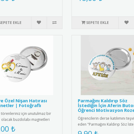
SEPETE EKLE
SEPETE EKLE
ye Özel Nişan Hatırası
Parmağını Kaldırıp Söz
etler | Fotoğraflı
İstediğin İçin Aferin Buto
Öğrenci Motivasyon Roze
 törenleriniz için unutulmaz bir
Öğrencilerin derse katılımını teşv
a olacak buzdolabı magnetleri
eden "Parmağını Kaldırıp Söz İste
 özel olarak tasarlan..
,00 ₺
İçin Aferin" yazılı moti..
9,90 ₺