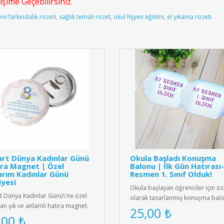
şime Geçebilirsiniz.
yeni farkındalık rozeti
,
sağlık temalı rozet
,
okul hijyen eğitimi
,
el yıkama rozeti
rt Dünya Kadınlar Günü
Okula Başladı Konuşma
ra Magnet | Özel
Balonu | İlk Gün Hatırası
rım Kadınlar Günü
Resmen 1. Sınıf Olduk!
yesi
Okula başlayan öğrenciler için öz
t Dünya Kadınlar Günü\'ne özel
olarak tasarlanmış konuşma balo
lan şık ve anlamlı hatıra magnet.
Anaokulu, ilkokul 1. sınıf ve..
25,00 ₺
k kalite manyetik ma..
,00 ₺