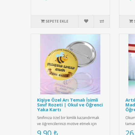
SEPETE EKLE
Kişiye Özel Arı Temalı İsimli
Art
Sınıf Rozeti | Okul ve Öğrenci
Mada
Yaka Kartı
Öğre
Sınıfınıza özel bir kimlik kazandırmak
Okuma
ve öğrencilerinizi motive etmek için
tamam
harika bir yol! Sevimli ..
etmek
9,90 ₺
26