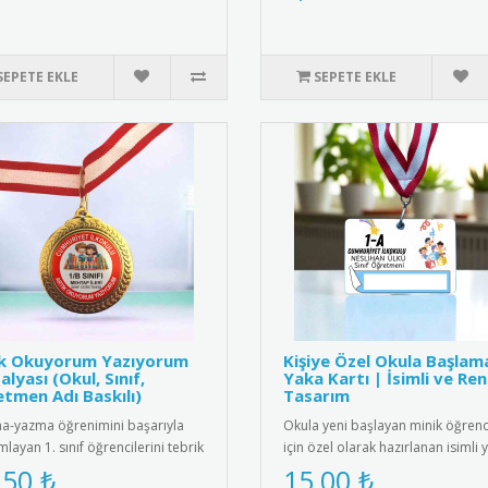
SEPETE EKLE
SEPETE EKLE
ık Okuyorum Yazıyorum
Kişiye Özel Okula Başlam
lyası (Okul, Sınıf,
Yaka Kartı | İsimli ve Ren
tmen Adı Baskılı)
Tasarım
-yazma öğrenimini başarıyla
Okula yeni başlayan minik öğrenc
layan 1. sınıf öğrencilerini tebrik
için özel olarak hazırlanan isimli 
 için tasarlanmış öze..
kartları ile okula başl..
,50 ₺
15,00 ₺