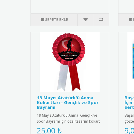
SEPETE EKLE
19 Mayıs Atatürk'ü Anma
Başa
Kokartları - Gençlik ve Spor
İçin
Bayramı
Sert
19 Mayıs Atatürk'ü Anma, Gençlik ve
Başarı
Spor Bayramı için özel tasarım kokart
göste
seti. Yüksek kaliteli meta..
ödüll
25,00 ₺
9,