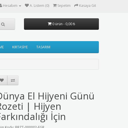
Hesabım
A. Listem (0)
Sepetim
Kasaya Git
0 ürün - 0,00 ₺
ME
KIRTASİYE
TASARIM
Dünya El Hijyeni Günü
Rozeti | Hijyen
Farkındalığı İçin
ün Kodu: BRZT-000002-EGR