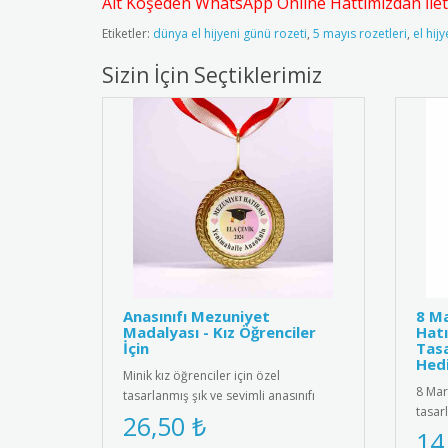
Alt Köşeden WhatsApp Online Hattımızdan İleti
Etiketler:
dünya el hijyeni günü rozeti
,
5 mayıs rozetleri
,
el hij
Sizin İçin Seçtiklerimiz
Anasınıfı Mezuniyet
8 Ma
Madalyası - Kız Öğrenciler
Hatı
İçin
Tasa
Hedi
Minik kız öğrenciler için özel
8 Mar
tasarlanmış şık ve sevimli anasınıfı
tasar
mezuniyet madalyası. Kaliteli me..
26,50 ₺
yükse
14