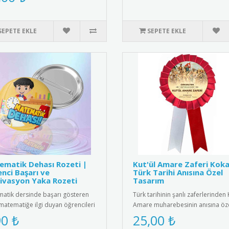
SEPETE EKLE
SEPETE EKLE
matik Dehası Rozeti |
Kut'ül Amare Zaferi Koka
nci Başarı ve
Türk Tarihi Anısına Özel
ivasyon Yaka Rozeti
Tasarım
atik dersinde başarı gösteren
Türk tarihinin şanlı zaferlerinden 
matematiğe ilgi duyan öğrencileri
Amare muharebesinin anısına öz
e etmenin en eğlencel..
tasarlanmış kokart. Yükse..
90 ₺
25,00 ₺