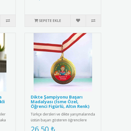
SEPETE EKLE
a
Dikte Şampiyonu Başarı
kli
Madalyası (İsme Özel,
Öğrenci Figürlü, Altın Renk)
iler
Türkçe dersleri ve dikte yarışmalarında
yaka
üstün başarı gösteren öğrencilere
özel, kişiselleştirilmiş m..
26,50 ₺