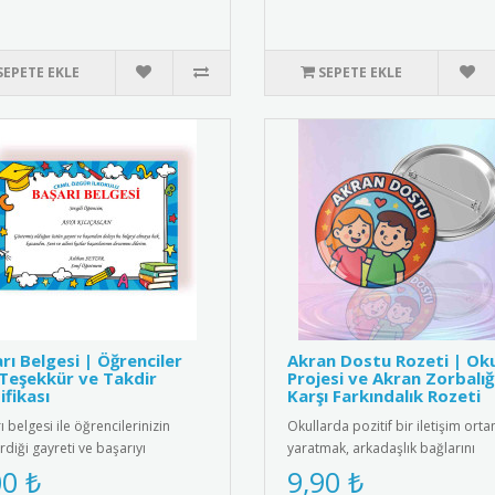
SEPETE EKLE
SEPETE EKLE
rı Belgesi | Öğrenciler
Akran Dostu Rozeti | Ok
 Teşekkür ve Takdir
Projesi ve Akran Zorbalığ
ifikası
Karşı Farkındalık Rozeti
 belgesi ile öğrencilerinizin
Okullarda pozitif bir iletişim orta
rdiği gayreti ve başarıyı
yaratmak, arkadaşlık bağlarını
endirin. Eğitimde motivasyon..
güçlendirmek ve akran zorbalığı..
00 ₺
9,90 ₺