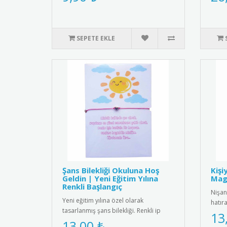
SEPETE EKLE
Şans Bilekliği Okuluna Hoş
Kişi
Geldin | Yeni Eğitim Yılına
Magn
Renkli Başlangıç
Nişan
Yeni eğitim yılına özel olarak
hatır
tasarlanmış şans bilekliği. Renkli ip
kişiye
13
yapısı ve zarif boncuk detayıyl..
13,00 ₺