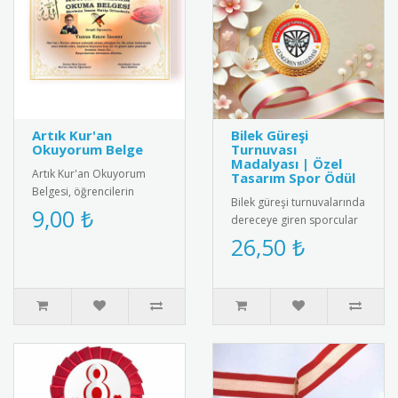
Artık Kur'an
Bilek Güreşi
Okuyorum Belge
Turnuvası
Madalyası | Özel
Artık Kur'an Okuyorum
Tasarım Spor Ödül
Belgesi, öğrencilerin
Bilek güreşi turnuvalarında
Kur'an okuma becerilerini
9,00 ₺
dereceye giren sporcular
kutlayan anlamlı bir ödül
için özel tasarım madalya.
26,50 ₺
belg..
Kaliteli metal alaşı..