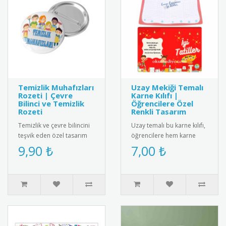
Temizlik Muhafızları
Uzay Mekiği Temalı
Rozeti | Çevre
Karne Kılıfı |
Bilinci ve Temizlik
Öğrencilere Özel
Rozeti
Renkli Tasarım
Temizlik ve çevre bilincini
Uzay temalı bu karne kılıfı,
teşvik eden özel tasarım
öğrencilere hem karne
rozet. Okul temizliğine
heyecanını yaşatır hem de
9,90 ₺
7,00 ₺
katkı sağlayan öğrencil..
eğlenceli bir hatıra su..