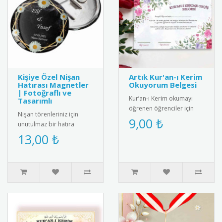
Kişiye Özel Nişan
Artık Kur'an-ı Kerim
Hatırası Magnetler
Okuyorum Belgesi
| Fotoğraflı ve
Kur’an-ı Kerim okumayı
Tasarımlı
öğrenen öğrenciler için
Nişan törenleriniz için
anlamlı ve şık bir başarı
9,00 ₺
unutulmaz bir hatıra
belgesi. Sınıf içi törenler..
olacak buzdolabı
13,00 ₺
magnetleri kişiye özel
olarak tasarlan..