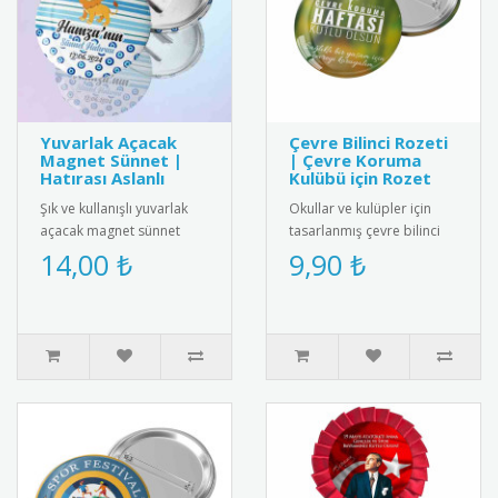
Yuvarlak Açacak
Çevre Bilinci Rozeti
Magnet Sünnet |
| Çevre Koruma
Hatırası Aslanlı
Kulübü için Rozet
Şık ve kullanışlı yuvarlak
Okullar ve kulüpler için
açacak magnet sünnet
tasarlanmış çevre bilinci
hediyesi. Yüksek kaliteli
rozetleri. Paslanmaz iğneli
14,00 ₺
9,90 ₺
mıknatıs ve paslanmaz
model, çevre farkında..
çeli..