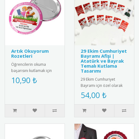
Artık Okuyorum
29 Ekim Cumhuriyet
Rozetleri
Bayramı Afişi |
Atatürk ve Bayrak
Öğrencilerin okuma
Temalı Kutlama
Tasarımı
başarısını kutlamak için
özel tasarlanmış "Artık
10,90 ₺
29 Ekim Cumhuriyet
Okuyorum" rozet
Bayramı için özel olarak
seti. Dayan..
tasarlanmış afiş. Türk
54,00 ₺
bayrağı ve Atatürk
silüetiyle süs..