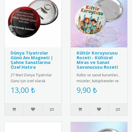
Dünya Tiyatrolar
Kültür Koruyucusu
Günü Anı Magneti |
Rozeti - Kültürel
Sahne Sanatlarına
Miras ve Sanat
Özel Hatıra
Savunucusu Rozeti
27 Mart Dünya Tiyatrolar
Kültür ve sanat kurumları,
Günü için özel olarak
müzeler, kütüphaneler ve
tasarlanmış anı magneti.
kültürel miras gönüllüleri
13,00 ₺
9,90 ₺
Tiyatro maskeleri ve sahne
için özel olarak tasa..
d..