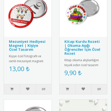
Mezuniyet Hediyesi
Kitap Kurdu Rozeti
Magnet | Kişiye
| Okuma Aşığı
Özel Tasarım
Öğrenciler İçin Özel
Rozet
Kişiye özel fotoğraflı ve
Kitap okuma alışkanlığını
isimli mezuniyet magneti
teşvik eden özel tasarım
ile mezuniyet anını anlamlı
13,00 ₺
rozet. Okuma sevgisini
9,90 ₺
bir hediyeyle ölümsüz..
yansıtan şık ve anlamlı bi..