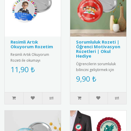
Resimli Artık
Sorumluluk Rozeti |
Okuyorum Rozetim
Öğrenci Motivasyon
Rozetleri | Okul
Resimli Artık Okuyorum
Hediye
Rozeti ile okumayı
Öğrencilerin sorumluluk
öğrenen çocukları motive
11,90 ₺
bilincini geliştirmek için
edin. Renkli ve özel
özel tasarlanmış
9,90 ₺
tasarımıyla ..
motivasyon rozeti. Kaliteli
meta..