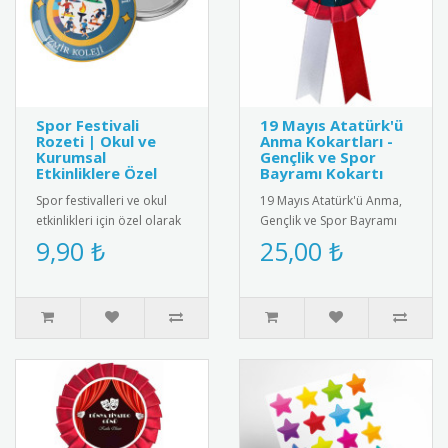
Spor Festivali
19 Mayıs Atatürk'ü
Rozeti | Okul ve
Anma Kokartları -
Kurumsal
Gençlik ve Spor
Etkinliklere Özel
Bayramı Kokartı
Spor festivalleri ve okul
19 Mayıs Atatürk'ü Anma,
etkinlikleri için özel olarak
Gençlik ve Spor Bayramı
tasarlanmış rozet.
için özel tasarım kokart
9,90 ₺
25,00 ₺
Öğrencilere ve katılımcıl..
seti. Yüksek kaliteli meta..