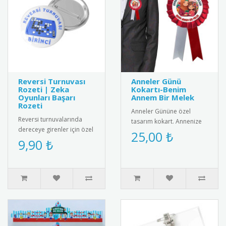
Reversi Turnuvası
Anneler Günü
Rozeti | Zeka
Kokartı-Benim
Oyunları Başarı
Annem Bir Melek
Rozeti
Anneler Gününe özel
Reversi turnuvalarında
tasarım kokart. Annenize
dereceye girenler için özel
sevginizi göstermek için
25,00 ₺
tasarım rozet. Strateji ve
9,90 ₺
harika bir hediye
zeka oyunları başarısı..
alternatifi...