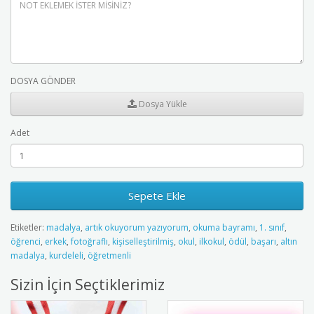
DOSYA GÖNDER
Dosya Yükle
Adet
Sepete Ekle
Etiketler:
madalya
,
artık okuyorum yazıyorum
,
okuma bayramı
,
1. sınıf
,
öğrenci
,
erkek
,
fotoğraflı
,
kişiselleştirilmiş
,
okul
,
ilkokul
,
ödül
,
başarı
,
altın
madalya
,
kurdeleli
,
öğretmenli
Sizin İçin Seçtiklerimiz