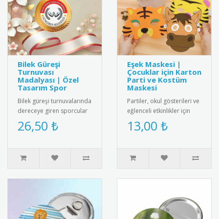
Bilek Güreşi
Eşek Maskesi |
Turnuvası
Çocuklar için Karton
Madalyası | Özel
Parti ve Kostüm
Tasarım Spor
Maskesi
Bilek güreşi turnuvalarında
Partiler, okul gösterileri ve
dereceye giren sporcular
eğlenceli etkinlikler için
için özel tasarım madalya.
tasarlanmış sevimli eşek
26,50 ₺
13,00 ₺
Kaliteli metal alaşı..
maskesi! Çocukları..