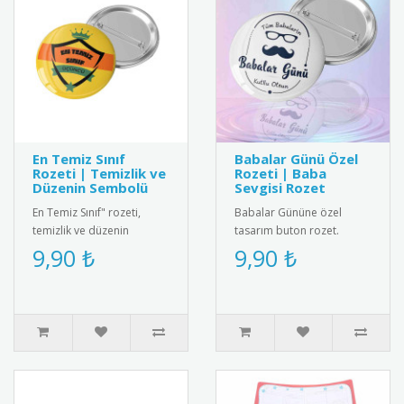
En Temiz Sınıf
Babalar Günü Özel
Rozeti | Temizlik ve
Rozeti | Baba
Düzenin Sembolü
Sevgisi Rozet
En Temiz Sınıf" rozeti,
Babalar Gününe özel
temizlik ve düzenin
tasarım buton rozet.
önemini vurgulayan şık bir
Babaların gururla
9,90 ₺
9,90 ₺
tasarım. Öğrenciler ve
takabileceği, kaliteli
öğretm..
malzemelerden üret..