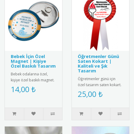
Bebek İçin Özel
Öğretmenler Günü
Magnet | Kişiye
Saten Kokart |
Özel Baskılı Tasarım
Kaliteli ve Şık
Tasarım
Bebek odalarına özel,
Öğretmenler günü için
kişiye özel baskılı magnet.
özel tasarım saten kokart.
Buzdolabı, dolap ya da
14,00 ₺
"24 Kasım Öğretmenler
25,00 ₺
ferforje süslemelerinde
Günü" yazılı şık tasarımı
kul..
ile..