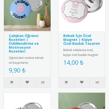
Çalışkan Öğrenci
Bebek İçin Özel
Rozetleri |
Magnet | Kişiye
Ödüllendirme ve
Özel Baskılı Tasarım
Motivasyon
Bebek odalarına özel,
Rozetleri
kişiye özel baskılı magnet.
Öğrencileri motive etmek
Buzdolabı, dolap ya da
14,00 ₺
ve başarılarını
ferforje süslemelerinde
ödüllendirmek için özel
9,90 ₺
kul..
tasarım çalışkan öğrenci
rozetleri...