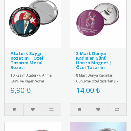
Atatürk Saygı
8 Mart Dünya
Rozetim | Özel
Kadınlar Günü
Tasarım Metal
Hatıra Magnet |
Rozeti
Özel Tasarım
10 Kasım Atatürk'ü Anma
8 Mart Dünya Kadınlar
Günü ve diğer resmi
Günü\'ne özel tasarlan şık
törenler için özel olarak
ve anlamlı hatıra magnet.
9,90 ₺
14,00 ₺
tasarlanmış metal saygı
yüksek kalite manyetik ma..
rozeti..