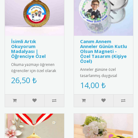
İsimli Artık
Canım Annem
Okuyorum
Anneler Günün Kutlu
Madalyası |
Olsun Magneti -
Öğrenciye Özel
Özel Tasarım (Kişiye
Özel)
Okuma yazmayı öğrenen
Anneler gününe özel
öğrenciler için özel olarak
tasarlanmış duygusal
hazırlanan isimli artık
26,50 ₺
buzdolabı magneti.
14,00 ₺
okuyorum madalyası.
Üzerinde "Canım Annem
Öğrenc..
Anneler Günün Kutl..