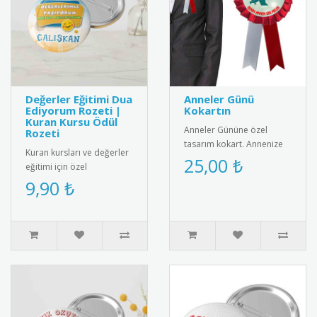
Değerler Eğitimi Dua
Anneler Günü
Ediyorum Rozeti |
Kokartın
Kuran Kursu Ödül
Anneler Gününe özel
Rozeti
tasarım kokart. Annenize
Kuran kursları ve değerler
sevginizi göstermek için
25,00 ₺
eğitimi için özel
harika bir hediye
tasarlanmış "Dua
9,90 ₺
alternatifi...
Ediyorum" rozeti. Metal
malzemeden üre..