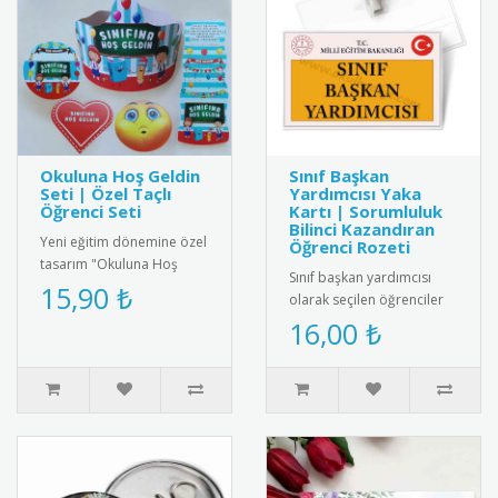
Okuluna Hoş Geldin
Sınıf Başkan
Seti | Özel Taçlı
Yardımcısı Yaka
Öğrenci Seti
Kartı | Sorumluluk
Bilinci Kazandıran
Yeni eğitim dönemine özel
Öğrenci Rozeti
tasarım "Okuluna Hoş
Sınıf başkan yardımcısı
Geldin Seti". Okulun ilk
15,90 ₺
olarak seçilen öğrenciler
günü anısına özel
için özel tasarlanmış yaka
16,00 ₺
tasarlanmı..
kartı. Renkli baskısı, ..