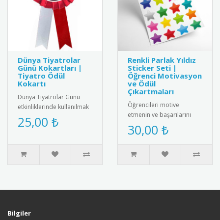
Dünya Tiyatrolar
Renkli Parlak Yıldız
Günü Kokartları |
Sticker Seti |
Tiyatro Ödül
Öğrenci Motivasyon
Kokartı
ve Ödül
Çıkartmaları
Dünya Tiyatrolar Günü
Öğrencileri motive
etkinliklerinde kullanılmak
etmenin ve başarılarını
üzere özel tasarım tiyatro
25,00 ₺
ödüllendirmenin en parlak
30,00 ₺
kokartları. Bu şık koka..
yolu! Canlı ve çeşitli
renklerd..
Bilgiler