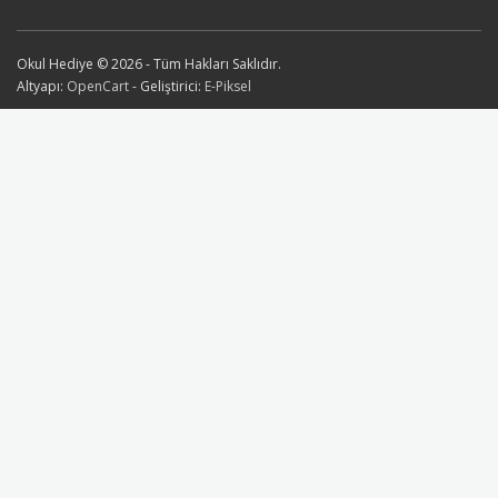
Okul Hediye © 2026 - Tüm Hakları Saklıdır.
Altyapı:
OpenCart
- Geliştirici:
E-Piksel