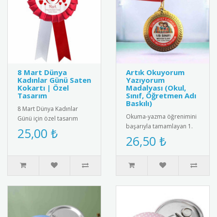
8 Mart Dünya
Artık Okuyorum
Kadınlar Günü Saten
Yazıyorum
Kokartı | Özel
Madalyası (Okul,
Tasarım
Sınıf, Öğretmen Adı
Baskılı)
8 Mart Dünya Kadınlar
Okuma-yazma öğrenimini
Günü için özel tasarım
başarıyla tamamlayan 1.
saten kokart.Yüksek kaliteli
25,00 ₺
sınıf öğrencilerini tebrik
26,50 ₺
kadife dokulu saten
etmek için tasarlanmış
kumaşt..
öze..