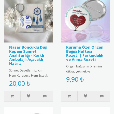
Nazar Boncuklu Düş
Kuruma Özel Organ
Kapanı Sünnet
Bağışı Haftası
Anahtarlığı - Kartlı
Rozeti | Farkındalık
Ambalajlı Açacaklı
ve Anma Rozeti
Hatıra
Organ bağışının önemine
Sünnet Davetleriniz İçin
dikkat çekmek ve
Hem Koruyucu Hem Estetik
farkındalık yaratmak
9,90 ₺
Bir Hatıra: Nazar Boncuklu
20,00 ₺
amacıyla Organ Bağışı
Düş Kapanı Tasarımlı Aç..
Haftası (3-9 Kas..