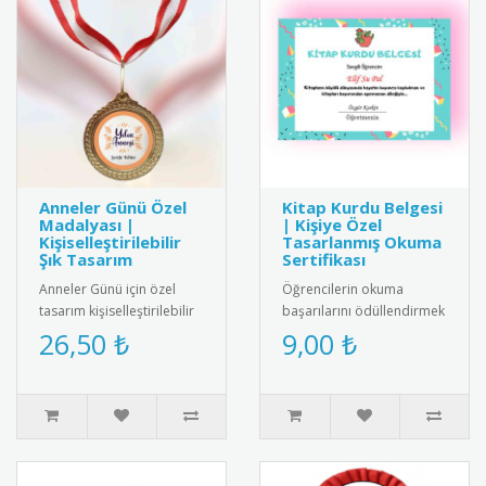
Anneler Günü Özel
Kitap Kurdu Belgesi
Madalyası |
| Kişiye Özel
Kişiselleştirilebilir
Tasarlanmış Okuma
Şık Tasarım
Sertifikası
Anneler Günü için özel
Öğrencilerin okuma
tasarım kişiselleştirilebilir
başarılarını ödüllendirmek
madalya. Kaliteli metal ve
için özel tasarlanmış kitap
26,50 ₺
9,00 ₺
renkli kurdele ile ü..
kurdu belgeleri. Kişiye öz..