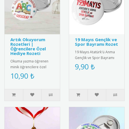
Artık Okuyorum
19 Mayıs Gençlik ve
Rozetleri |
Spor Bayramı Rozet
Öğrencilere Özel
19 Mayıs Atatürk'ü Anma
Hediye Rozeti
Gençlik ve Spor Bayramı
Okuma yazma öğrenen
için özel tasarlanmış
9,90 ₺
minik öğrencilere özel
kaliteli metal rozet. Türk
olarak tasarlanmış "Artık
10,90 ₺
bay..
Okuyorum" rozetleri ile bu
önem..