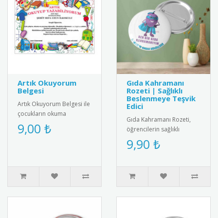
Artık Okuyorum
Gıda Kahramanı
Belgesi
Rozeti | Sağlıklı
Beslenmeye Teşvik
Artık Okuyorum Belgesi ile
Edici
çocukların okuma
Gıda Kahramanı Rozeti,
başarısını taçlandırın!
9,00 ₺
öğrencilerin sağlıklı
Renkli ve özel tasarımıyla
beslenme alışkanlıklarını
9,90 ₺
eğiti..
teşvik etmek amacıyla
tasarla..