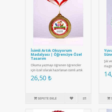
İsimli Artık Okuyorum
Yuv
Madalyası | Öğrenciye Özel
Sünn
Tasarım
Şık ve
Okuma yazmayı öğrenen öğrenciler
magne
için özel olarak hazırlanan isimli artık
mıkna
14
okuyorum madalyası. Öğrenc..
26,50 ₺
SEPETE EKLE