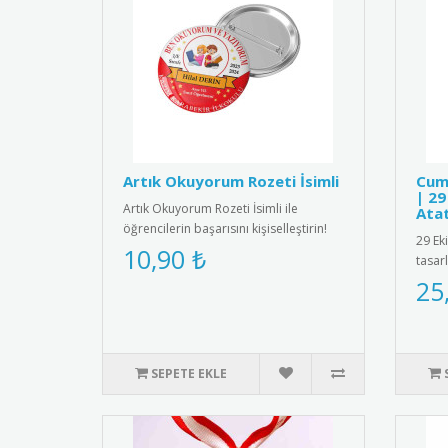
Artık Okuyorum Rozeti İsimli
Cum
| 29
Artık Okuyorum Rozeti İsimli ile
Ata
öğrencilerin başarısını kişiselleştirin!
29 Ek
Özel isim baskılı tasarımı..
10,90 ₺
tasar
malze
25
SEPETE EKLE