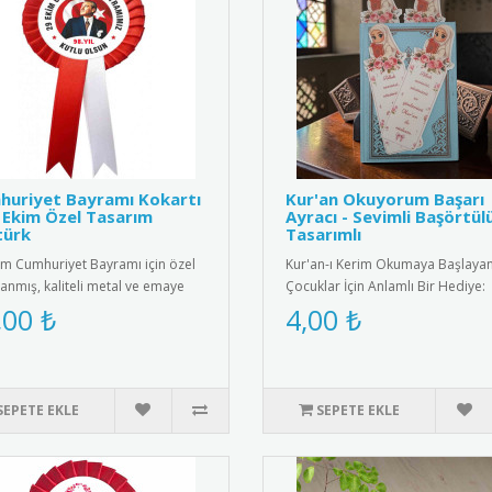
huriyet Bayramı Kokartı
Kur'an Okuyorum Başarı
 Ekim Özel Tasarım
Ayracı - Sevimli Başörtül
türk
Tasarımlı
im Cumhuriyet Bayramı için özel
Kur'an-ı Kerim Okumaya Başlaya
lanmış, kaliteli metal ve emaye
Çocuklar İçin Anlamlı Bir Hediye:
meden üretilmiş şık k..
Sevimli Başörtülü Kız Tasarımlı Ku
,00 ₺
4,00 ₺
SEPETE EKLE
SEPETE EKLE