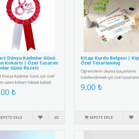
rt Dünya Kadınlar Günü
Kitap Kurdu Belgesi | Kiş
n Kokartı | Özel Tasarım
Özel Tasarlanmış
nlar Günü Rozeti
Öğrencilerin okuma başarılarını
t Dünya Kadınlar Günü için özel
ödüllendirmek için özel tasarlan
ım saten kokart.Yüksek kaliteli
kitap kurdu belgeleri. Kişiye öz..
9,00 ₺
e dokulu saten kumaşt..
,00 ₺
SEPETE EKLE
SEPETE EKLE