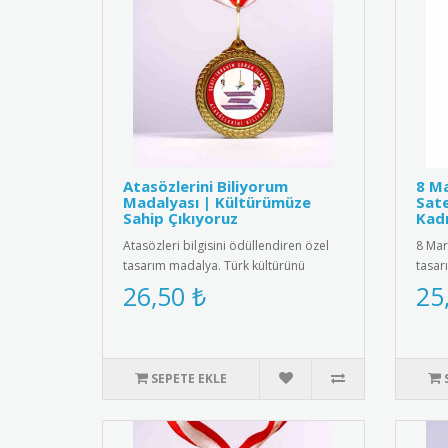
Atasözlerini Biliyorum
8 Ma
Madalyası | Kültürümüze
Sate
Sahip Çıkıyoruz
Kadı
Atasözleri bilgisini ödüllendiren özel
8 Mar
tasarım madalya. Türk kültürünü
tasar
yaşatmak ve dil becerilerini ..
kadif
26,50 ₺
25
SEPETE EKLE