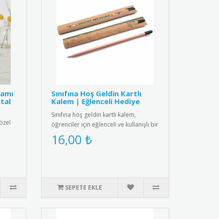
ramı
Sınıfına Hoş Geldin Kartlı
tal
Kalem | Eğlenceli Hediye
Sınıfına hoş geldin kartlı kalem,
özel
öğrenciler için eğlenceli ve kullanışlı bir
l
hediye. Her ürün bir k..
16,00 ₺
SEPETE EKLE