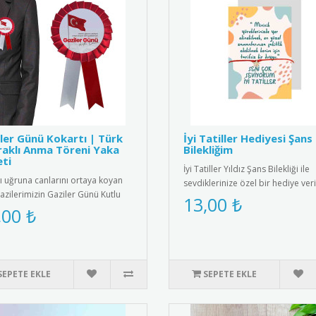
ler Günü Kokartı | Türk
İyi Tatiller Hediyesi Şans
aklı Anma Töreni Yaka
Bilekliğim
ti
İyi Tatiller Yıldız Şans Bilekliği ile
ı uğruna canlarını ortaya koyan
sevdiklerinize özel bir hediye veri
azilerimizin Gaziler Günü Kutlu
Tatil ruhunu yansıtan ş..
13,00 ₺
" mesajı ve dalgalana..
,00 ₺
SEPETE EKLE
SEPETE EKLE