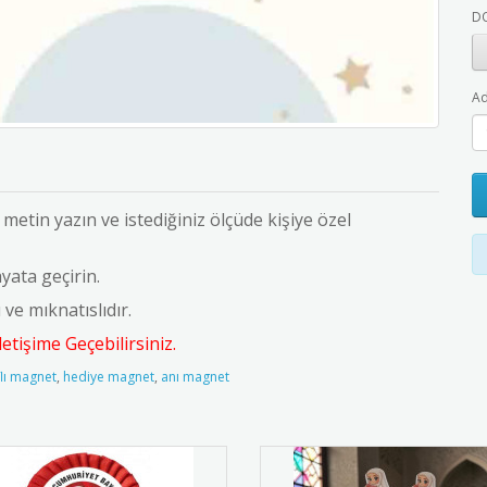
D
Ad
metin yazın ve istediğiniz ölçüde kişiye özel
yata geçirin.
e mıknatıslıdır.
tişime Geçebilirsiniz.
lı magnet
,
hediye magnet
,
anı magnet