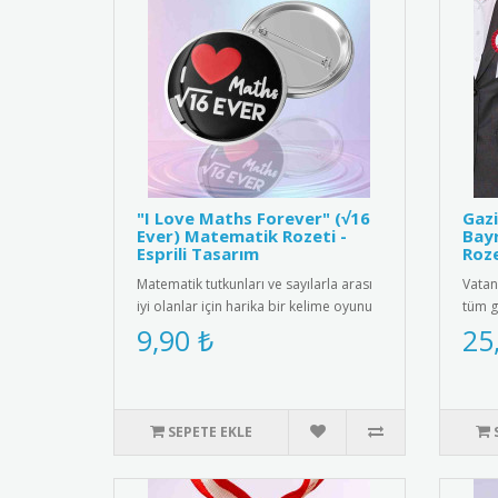
"I Love Maths Forever" (√16
Gazi
Ever) Matematik Rozeti -
Bayr
Esprili Tasarım
Roze
Matematik tutkunları ve sayılarla arası
Vatan
iyi olanlar için harika bir kelime oyunu
tüm g
içeren "I ❤️ Maths ..
Olsun
9,90 ₺
25
SEPETE EKLE