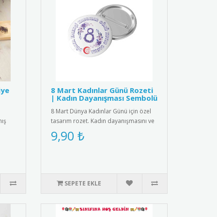
iye
8 Mart Kadınlar Günü Rozeti
| Kadın Dayanışması Sembolü
8 Mart Dünya Kadınlar Günü için özel
mış
tasarım rozet. Kadın dayanışmasını ve
eşitliği simgeleyen şık a..
9,90 ₺
SEPETE EKLE