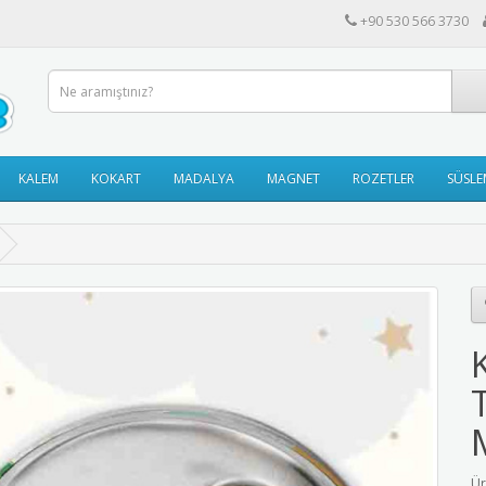
+90 530 566 3730
KALEM
KOKART
MADALYA
MAGNET
ROZETLER
SÜSLE
Ür