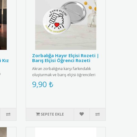
Zorbalığa Hayır Elçisi Rozeti |
ü Kız
Barış Elçisi Öğrenci Rozeti
Akran zorbalığına karşı farkındalık
n
oluşturmak ve barış elçisi öğrencileri
ödüllendirmek için tasarl..
9,90 ₺
..
SEPETE EKLE