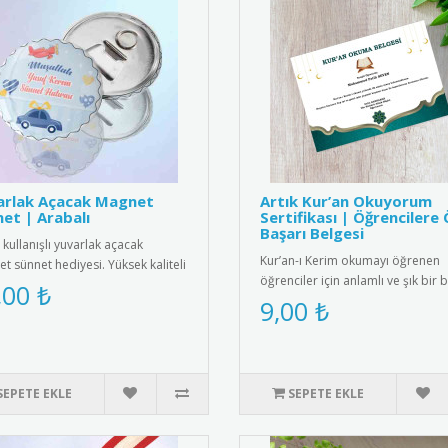
arlak Açacak Magnet
Artık Kur’an Okuyorum
et | Arabalı
Sertifikası | Öğrencilere 
Başarı Belgesi
 kullanışlı yuvarlak açacak
Kur’an-ı Kerim okumayı öğrenen
t sünnet hediyesi. Yüksek kaliteli
öğrenciler için anlamlı ve şık bir 
tıs ve paslanmaz çeli..
,00 ₺
belgesi. Sınıf içi törenler..
9,00 ₺
SEPETE EKLE
SEPETE EKLE