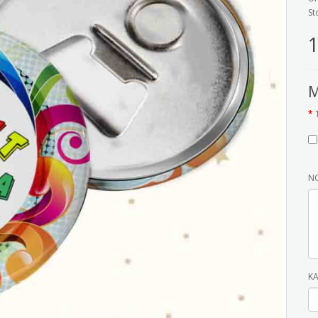
St
1
M
NO
K