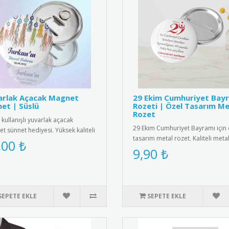
arlak Açacak Magnet
29 Ekim Cumhuriyet Bay
et | Süslü
Rozeti | Özel Tasarım Me
Rozet
 kullanışlı yuvarlak açacak
29 Ekim Cumhuriyet Bayramı için 
t sünnet hediyesi. Yüksek kaliteli
tasarım metal rozet. Kaliteli meta
tıs ve paslanmaz çeli..
,00 ₺
malzemeden üretilmiş, Türk ..
9,90 ₺
SEPETE EKLE
SEPETE EKLE