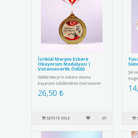
İstiklal Marşını Ezbere
Yuv
Okuyorum Madalyası |
Sünn
Vatanseverlik Ödülü
Şık ve
İstiklal Marşı\'nı ezbere okuma
magne
başarısını ödüllendiren özel tasarım
mıkna
14
madalya. Milli değerlerimizi ya..
26,50 ₺
SEPETE EKLE