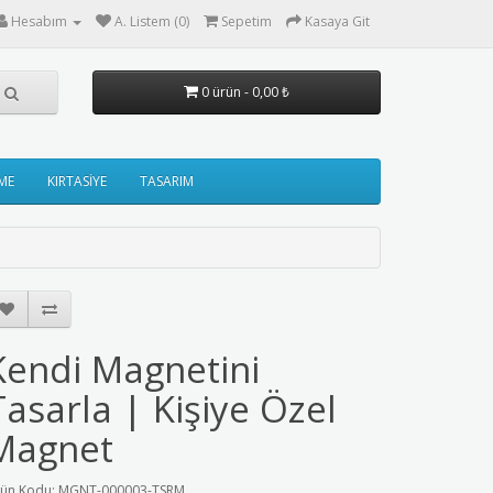
Hesabım
A. Listem (0)
Sepetim
Kasaya Git
0 ürün - 0,00 ₺
ME
KIRTASİYE
TASARIM
Kendi Magnetini
Tasarla | Kişiye Özel
Magnet
ün Kodu: MGNT-000003-TSRM