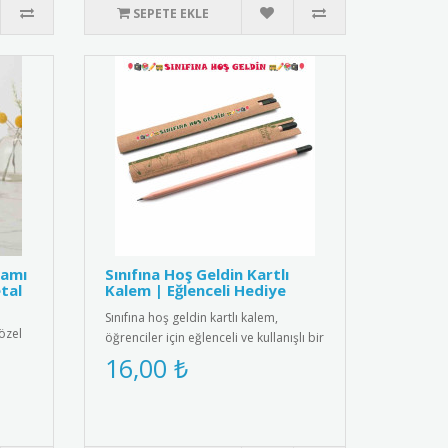
SEPETE EKLE
ramı
Sınıfına Hoş Geldin Kartlı
tal
Kalem | Eğlenceli Hediye
Sınıfına hoş geldin kartlı kalem,
özel
öğrenciler için eğlenceli ve kullanışlı bir
l
hediye. Her ürün bir k..
16,00 ₺