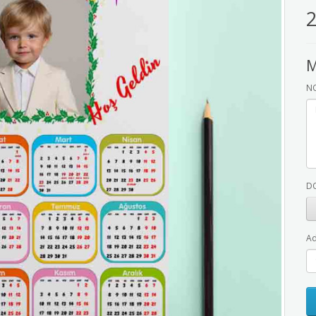
2
M
NO
D
Ad