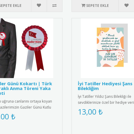
SEPETE EKLE
SEPETE EKLE
ler Günü Kokartı | Türk
İyi Tatiller Hediyesi Şans
aklı Anma Töreni Yaka
Bilekliğim
ti
İyi Tatiller Yıldız Şans Bilekliği ile
ı uğruna canlarını ortaya koyan
sevdiklerinize özel bir hediye veri
azilerimizin Gaziler Günü Kutlu
Tatil ruhunu yansıtan ş..
13,00 ₺
" mesajı ve dalgalana..
,00 ₺