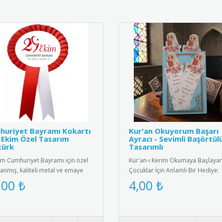
huriyet Bayramı Kokartı
Kur'an Okuyorum Başarı
 Ekim Özel Tasarım
Ayracı - Sevimli Başörtül
türk
Tasarımlı
im Cumhuriyet Bayramı için özel
Kur'an-ı Kerim Okumaya Başlaya
lanmış, kaliteli metal ve emaye
Çocuklar İçin Anlamlı Bir Hediye:
meden üretilmiş şık k..
Sevimli Başörtülü Kız Tasarımlı Ku
,00 ₺
4,00 ₺