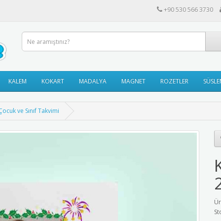
+90 530 566 3730
KALEM
KOKART
MADALYA
MAGNET
ROZETLER
SÜSLE
Çocuk ve Sınıf Takvimi
Ür
St