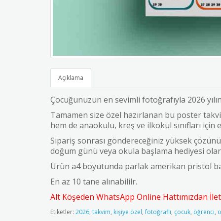
Açıklama
Çocuğunuzun en sevimli fotoğrafıyla 2026 yılı
Tamamen size özel hazırlanan bu poster takv
hem de anaokulu, kreş ve ilkokul sınıfları için e
Sipariş sonrası göndereceğiniz yüksek çözünürlük
doğum günü veya okula başlama hediyesi olar
Ürün a4 boyutunda parlak amerikan pristol ba
En az 10 tane alınabililr.
Alt Köşeden WhatsApp Online Hattımızdan İleti
Etiketler:
2026
,
takvim
,
kişiye özel
,
fotoğraflı
,
çocuk
,
öğrenci
,
o