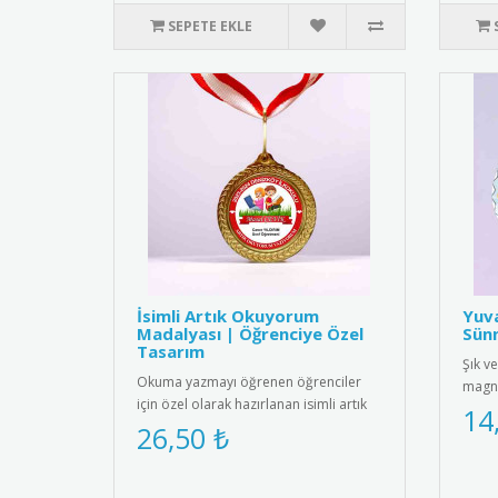
SEPETE EKLE
İsimli Artık Okuyorum
Yuv
Madalyası | Öğrenciye Özel
Sünn
Tasarım
Şık ve
Okuma yazmayı öğrenen öğrenciler
magne
için özel olarak hazırlanan isimli artık
mıkna
14
okuyorum madalyası. Öğrenc..
26,50 ₺