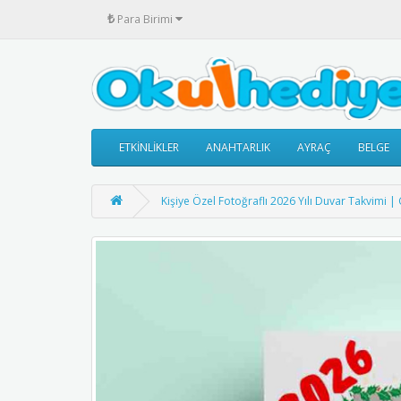
₺
Para Birimi
ETKİNLİKLER
ANAHTARLIK
AYRAÇ
BELGE
Kişiye Özel Fotoğraflı 2026 Yılı Duvar Takvimi | 