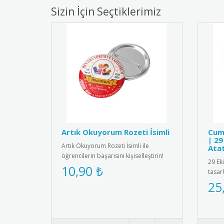
Sizin İçin Seçtiklerimiz
Artık Okuyorum Rozeti İsimli
Cum
| 29
Artık Okuyorum Rozeti İsimli ile
Ata
öğrencilerin başarısını kişiselleştirin!
29 Ek
Özel isim baskılı tasarımı..
10,90 ₺
tasar
malze
25