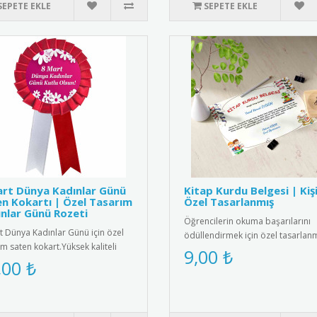
SEPETE EKLE
SEPETE EKLE
rt Dünya Kadınlar Günü
Kitap Kurdu Belgesi | Kiş
n Kokartı | Özel Tasarım
Özel Tasarlanmış
nlar Günü Rozeti
Öğrencilerin okuma başarılarını
t Dünya Kadınlar Günü için özel
ödüllendirmek için özel tasarlan
ım saten kokart.Yüksek kaliteli
kitap kurdu belgeleri. Kişiye öz..
9,00 ₺
e dokulu saten kumaşt..
,00 ₺