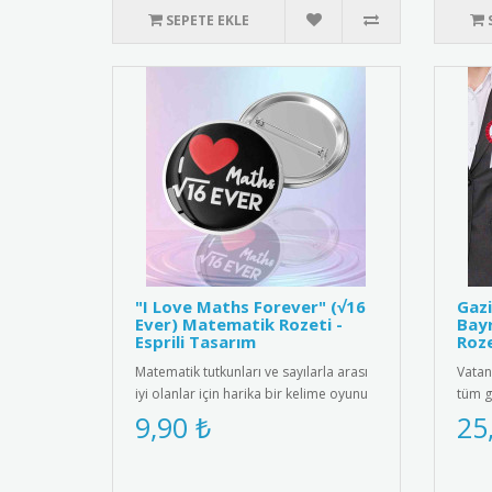
SEPETE EKLE
"I Love Maths Forever" (√16
Gazi
Ever) Matematik Rozeti -
Bayr
Esprili Tasarım
Roze
Matematik tutkunları ve sayılarla arası
Vatan
iyi olanlar için harika bir kelime oyunu
tüm g
içeren "I ❤️ Maths ..
Olsun
9,90 ₺
25