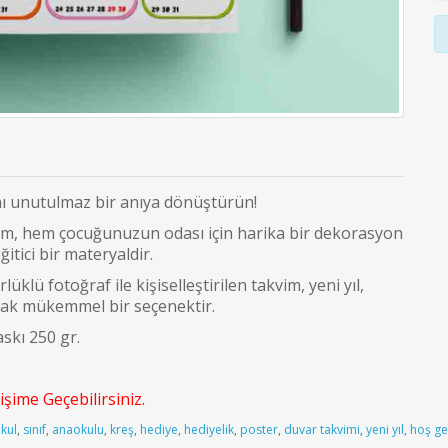
nı unutulmaz bir anıya dönüştürün!
im, hem çocuğunuzun odası için harika bir dekorasyon
ğitici bir materyaldir.
lü fotoğraf ile kişiselleştirilen takvim, yeni yıl,
ak mükemmel bir seçenektir.
skı 250 gr.
şime Geçebilirsiniz.
kul
,
sınıf
,
anaokulu
,
kreş
,
hediye
,
hediyelik
,
poster
,
duvar takvimi
,
yeni yıl
,
hoş ge