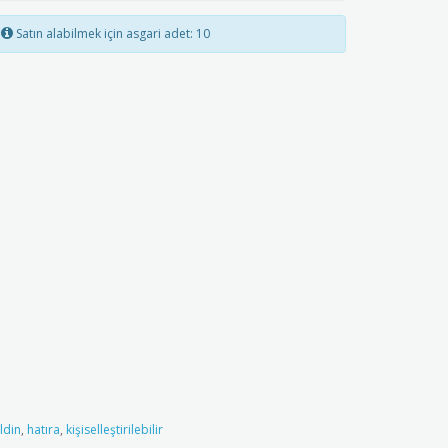
Satın alabilmek için asgari adet: 10
ldin
,
hatıra
,
kişiselleştirilebilir