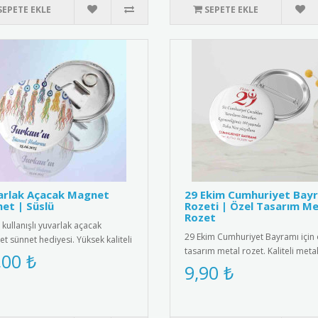
SEPETE EKLE
SEPETE EKLE
arlak Açacak Magnet
29 Ekim Cumhuriyet Bay
et | Süslü
Rozeti | Özel Tasarım Me
Rozet
 kullanışlı yuvarlak açacak
29 Ekim Cumhuriyet Bayramı için 
t sünnet hediyesi. Yüksek kaliteli
tasarım metal rozet. Kaliteli meta
tıs ve paslanmaz çeli..
,00 ₺
malzemeden üretilmiş, Türk ..
9,90 ₺