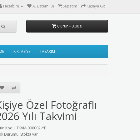
Hesabım
A. Listem (0)
Sepetim
Kasaya Git
0 ürün - 0,00 ₺
ME
KIRTASİYE
TASARIM
Kişiye Özel Fotoğraflı
2026 Yılı Takvimi
ün Kodu: TKVM-000002-YB
ok Durumu: Stokta var