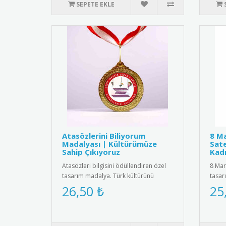
SEPETE EKLE
Atasözlerini Biliyorum
8 Ma
Madalyası | Kültürümüze
Sate
Sahip Çıkıyoruz
Kadı
Atasözleri bilgisini ödüllendiren özel
8 Mar
tasarım madalya. Türk kültürünü
tasar
yaşatmak ve dil becerilerini ..
kadif
26,50 ₺
25