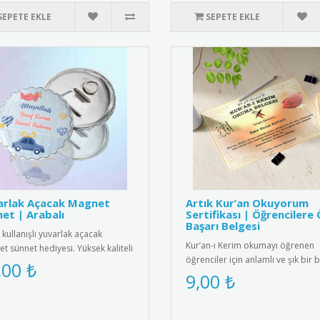
SEPETE EKLE
SEPETE EKLE
arlak Açacak Magnet
Artık Kur’an Okuyorum
et | Arabalı
Sertifikası | Öğrencilere 
Başarı Belgesi
 kullanışlı yuvarlak açacak
Kur’an-ı Kerim okumayı öğrenen
t sünnet hediyesi. Yüksek kaliteli
öğrenciler için anlamlı ve şık bir 
tıs ve paslanmaz çeli..
,00 ₺
belgesi. Sınıf içi törenler..
9,00 ₺