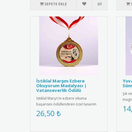
SEPETE EKLE
İstiklal Marşını Ezbere
Yuv
Okuyorum Madalyası |
Sünn
Vatanseverlik Ödülü
Şık ve
İstiklal Marşı\'nı ezbere okuma
magne
başarısını ödüllendiren özel tasarım
mıkna
14
madalya. Milli değerlerimizi ya..
26,50 ₺